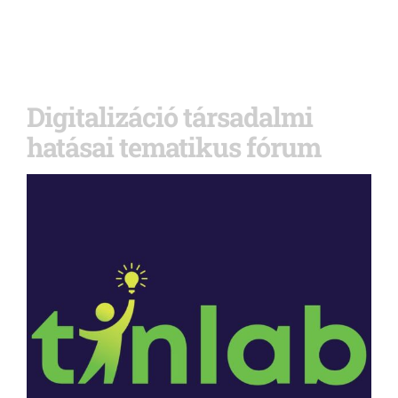
Digitalizáció társadalmi
hatásai tematikus fórum