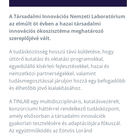
A Társadalmi Innovációs Nemzeti Laboratórium
az elmúlt öt évben a hazai társadalmi
innovációs ökoszisztéma meghatározó
szereplőjévé vált.
A tudásközösség hosszú távú küldetése, hogy
úttörő kutatási és oktatási programokkal,
egyedülálló kísérleti fejlesztésekkel, hazai és
nemzetközi partnerségekkel, valamint
tudásmegosztással járuljon hozzá egy befogadóbb
és élhetőbb jövő kialakításához.
A TINLAB egy multidiszciplináris, kutatásvezérelt,
konzorciumi háttérrel rendelkező tudásközpont,
amely elsősorban a társadalmi innovációk
gyakorlati tesztelésére és adaptációjára fókuszál.
Az együttműködés az Eötvös Loránd