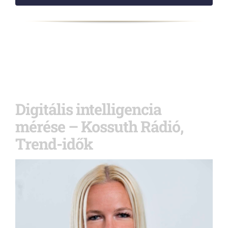
Digitális intelligencia
mérése – Kossuth Rádió,
Trend-idők