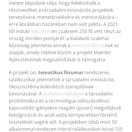
mentor
képzések célja, hogy felkészítsék a
résztvevőket a társadalmi innovációs projektek
tervezésére, menedzselésére és mentorálására –
erre korábban hazánkban nem volt példa. A 2021-
től induló
képzések
en csaknem 250 fő vett részt az
ország minden pontjáról: a kialakuló szakmai
közösség jelentette annak a
mentorhálózat
nak az
alapját, amely többek között a projekt kísérleti
fejlesztéseinek megvalósítását is támogatta.
A projekt ún.
tematikus fórumai
rendszeres
találkozókat jelentettek a társadalmi innovációs
ökoszisztéma különböző szereplőinek
bevonásával. A
szakmai műhelyek
a társadalmi
problémákra és a technológiai változásokhoz
kapcsolódó igényekre reagáló újszerű megoldások
kidolgozását és azok valós környezetben történő
tesztelését segítik elő. A projektben több mint 50
alkalommal rendezett hibrid találkozókon közel 150