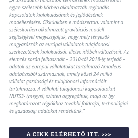
egyre szélesebb körben alkalmazzák regionális
kapcsolatok kialakulásának és fejlődésének
modellezésére. Cikkünkben e módszertan, valamint a
széleskörűen alkalmazott gravitációs modell
segítségével megvizsgáljuk, hogy mely tényezők
magyarázzák az európai vállalatok tulajdonosi
szerkezetének kialakulását, illetve időbeli változásait. Az
elemzés során felhasznált – 2010-től 2018-ig terjedő –
adatok az európai vállalatokat tartalmazó Amadeus
adatbázisból származnak, amely közel 24 millió
vállalat gazdasági és tulajdonosi információit
tartalmazza. A vállalati tulajdonosi kapcsolatokat
NUTS3- (megyei) szinten aggregáltuk, majd az így
meghatározott régiókhoz további földrajzi, technológiai
és gazdasági adatokat rendeltünk.”
A CIKK ELÉRHETŐ ITT. >>>