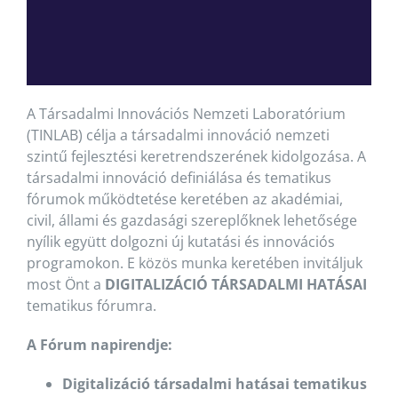
A Társadalmi Innovációs Nemzeti Laboratórium
(TINLAB) célja a társadalmi innováció nemzeti
szintű fejlesztési keretrendszerének kidolgozása. A
társadalmi innováció definiálása és tematikus
fórumok működtetése keretében az akadémiai,
civil, állami és gazdasági szereplőknek lehetősége
nyílik együtt dolgozni új kutatási és innovációs
programokon. E közös munka keretében invitáljuk
most Önt a
DIGITALIZÁCIÓ TÁRSADALMI HATÁSAI
tematikus fórumra.
A Fórum napirendje:
Digitalizáció társadalmi hatásai tematikus