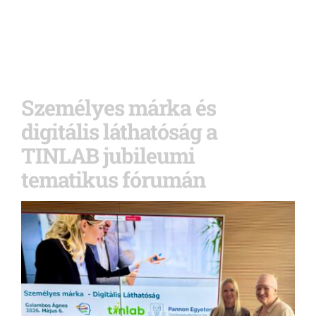
Személyes márka és
digitális láthatóság a
TINLAB jubileumi
tematikus fórumán