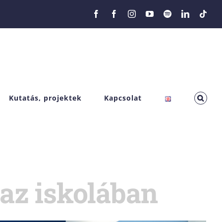
Facebook
Facebook
Instagram
YouTube
Spotify
LinkedIn
Tikt
Kutatás, projektek
Kapcsolat
 az iskolában