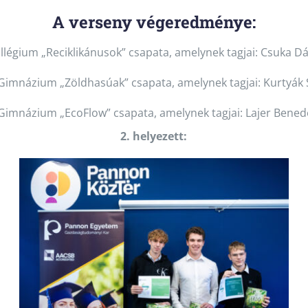
A verseny végeredménye:
llégium „Reciklikánusok” csapata, amelynek tagjai: Csuka Dá
Gimnázium „Zöldhasúak” csapata, amelynek tagjai: Kurtyák 
 Gimnázium „EcoFlow” csapata, amelynek tagjai: Lajer Bene
2. helyezett: