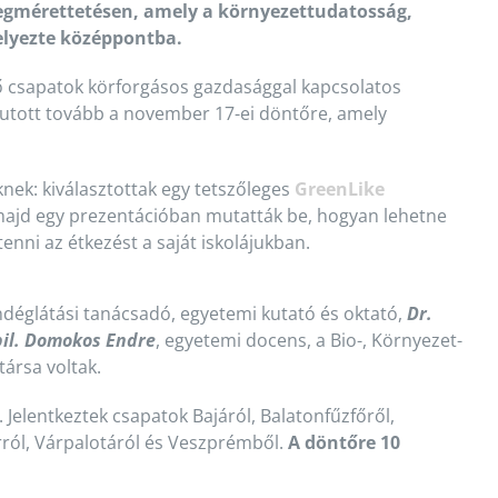
megmérettetésen, amely a környezettudatosság,
elyezte középpontba.
ző csapatok körforgásos gazdasággal kapcsolatos
 jutott tovább a november 17-ei döntőre, amely
nek: kiválasztottak egy tetszőleges
GreenLike
 majd egy prezentációban mutatták be, hogyan lehetne
enni az étkezést a saját iskolájukban.
vendéglátási tanácsadó, egyetemi kutató és oktató,
Dr.
bil. Domokos Endre
, egyetemi docens, a Bio-, Környezet-
ársa voltak.
. Jelentkeztek csapatok Bajáról, Balatonfűzfőről,
rról, Várpalotáról és Veszprémből.
A döntőre 10