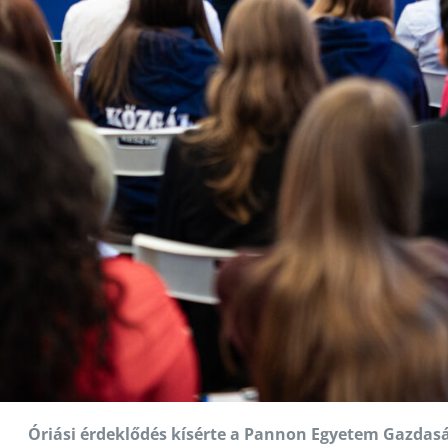
Óriási érdeklődés kísérte a Pannon Egyetem Gazdas