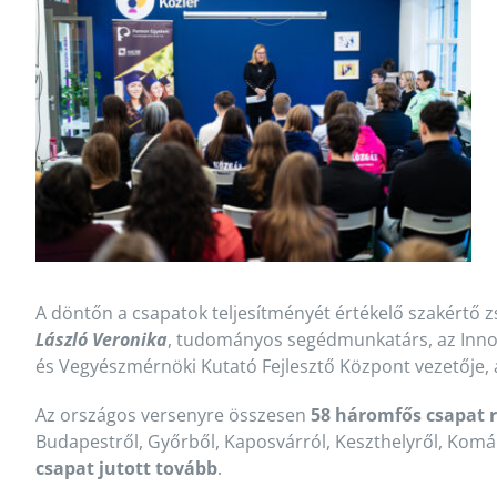
A döntőn a csapatok teljesítményét értékelő szakértő zs
László Veronika
, tudományos segédmunkatárs, az Inn
és Vegyészmérnöki Kutató Fejlesztő Központ vezetője,
Az országos versenyre összesen
58 háromfős csapat r
Budapestről, Győrből, Kaposvárról, Keszthelyről, Komá
csapat jutott tovább
.