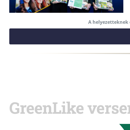
A helyezetteknek 
GreenLike vers