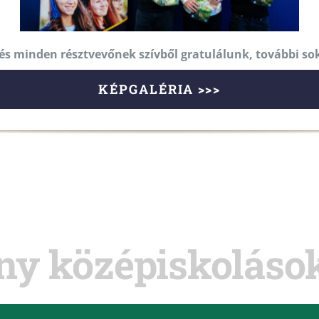
és minden résztvevőnek szívből gratulálunk, további so
KÉPGALÉRIA >>>
eny középiskolás