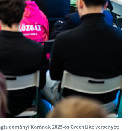
ágtudományi Karának 2025-ös GreenLike versenyét: