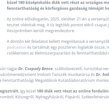
közel 180 középiskolás diák vett részt az országos 
fenntarthatóság és körforgásos gazdaság témáját h
Az online előválogatón, 2025. október 21-én a verseny
tesztet oldottak meg. A tíz legtöbb pontot elérő csapat
Veszprémben került megrendezésre.
A döntőn két feladatot kellett megoldaniuk a versenyzők
podcastot
és tartalmát egy poszteren foglalták össze;
csökkenteni az élelmiszerpazarlást és fenntarthatóbbá t
űri tagjai
Dr. Csapody Bence
, szállodavezető, turisztikai-
ovációmenedzsment Intézeti Tanszék munkatársa és
Dr. ha
 a Fenntarthatósági Megoldások Kutatólaboratórium munkat
egisztrált
, így közel
180 diák vett részt az online fordulón
romból, Kőszegről, Nyíregyházáról, Pápáról, Székesfehérvá