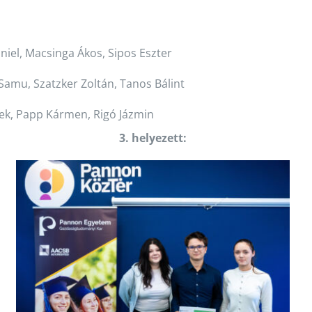
niel, Macsinga Ákos, Sipos Eszter
Samu, Szatzker Zoltán, Tanos Bálint
dek, Papp Kármen, Rigó Jázmin
3. helyezett: