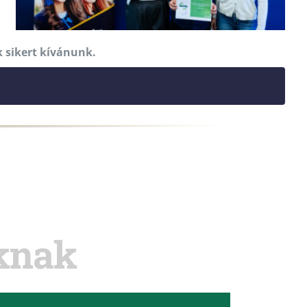
k sikert kívánunk.
oknak