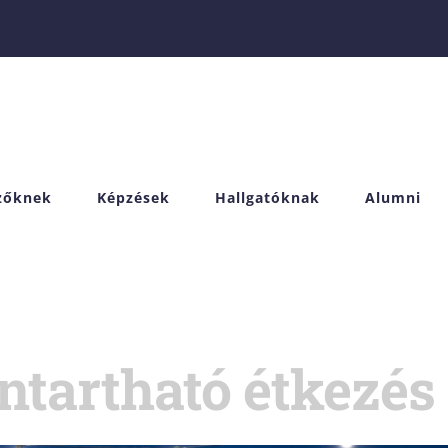
izőknek
Képzések
Hallgatóknak
Alumni
ntartható étkezés