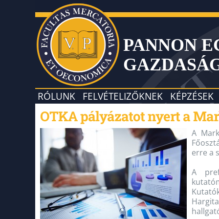
PANNON 
GAZDASÁ
RÓLUNK
FELVÉTELIZŐKNEK
KÉPZÉSEK
OTKA pályázatot nyert a Mar
A Marke
Főosztá
erre a 
A pref
kutatóm
Kutatók
Hargit
hallgat