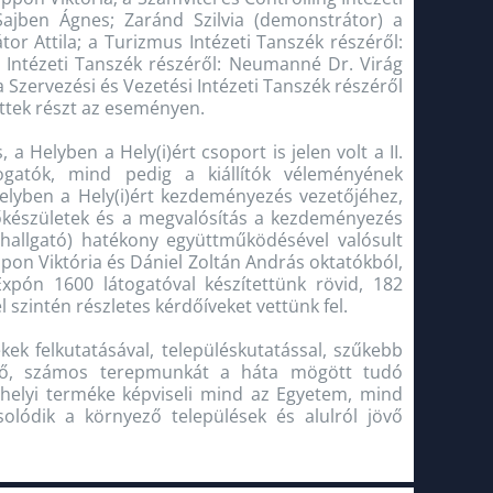
Sajben Ágnes; Zaránd Szilvia (demonstrátor) a
tor Attila; a Turizmus Intézeti Tanszék részéről:
 Intézeti Tanszék részéről: Neumanné Dr. Virág
 Szervezési és Vezetési Intézeti Tanszék részéről
ttek részt az eseményen.
a Helyben a Hely(i)ért csoport is jelen volt a II.
gatók, mind pedig a kiállítók véleményének
Helyben a Hely(i)ért kezdeményezés vezetőjéhez,
lőkészületek és a megvalósítás a kezdeményezés
allgató) hatékony együttműködésével valósult
on Viktória és Dániel Zoltán András oktatókból,
Expón 1600 látogatóval készítettünk rövid, 182
el szintén részletes kérdőíveket vettünk fel.
ékek felkutatásával, településkutatással, szűkebb
ködő, számos terepmunkát a háta mögött tudó
elyi terméke képviseli mind az Egyetem, mind
olódik a környező települések és alulról jövő