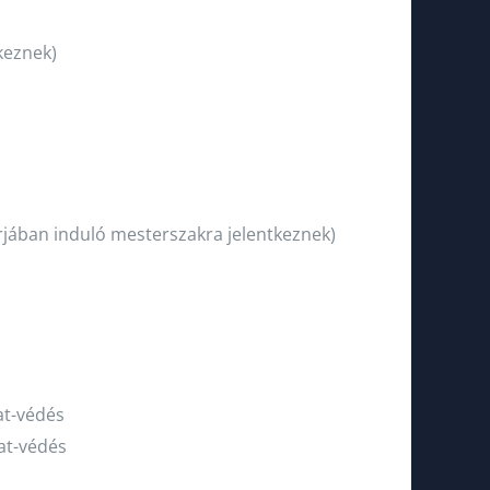
keznek)
rjában induló mesterszakra jelentkeznek)
at-védés
at-védés