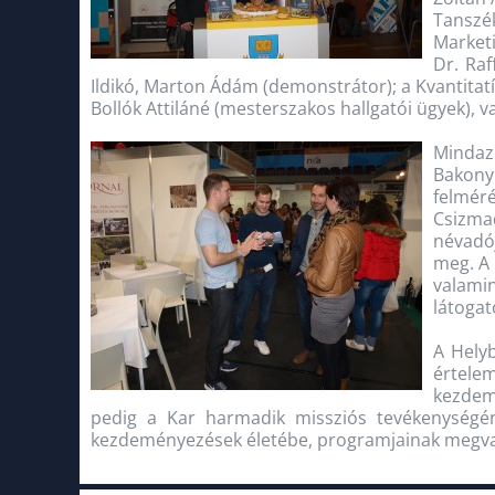
Tanszé
Marketi
Dr. Ra
Ildikó, Marton Ádám (demonstrátor); a Kvantitatí
Bollók Attiláné (mesterszakos hallgatói ügyek),
Mindazo
Bakony
felméré
Csizma
névadó
meg. A 
valami
látogat
A Helyb
értele
kezdem
pedig a Kar harmadik missziós tevékenységéne
kezdeményezések életébe, programjainak megva