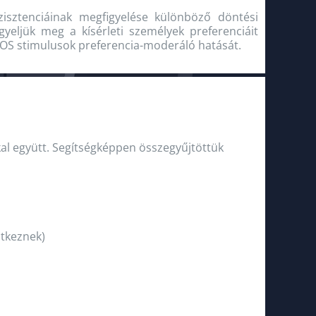
nzisztenciáinak megfigyelése különböző döntési
yeljük meg a kísérleti személyek preferenciáit
POS stimulusok preferencia-moderáló hatását.
kkal együtt. Segítségképpen összegyűjtöttük
ntkeznek)