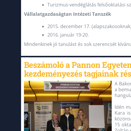
Turizmus-vendéglátás felsőoktatási sz
Vállalatgazdaságtan Intézeti Tanszék
2015. december 17. (alapszakosoknak,
2016. január 19-20.
Mindenkinek jó tanulást és sok szerencsét kíván
Beszámoló a Pannon Egyetem 
kezdeményezés tagjainak rés
A Bakon
a bemut
hangul
Idén m
Kara is
közönsé
15 okta
Zoltán 