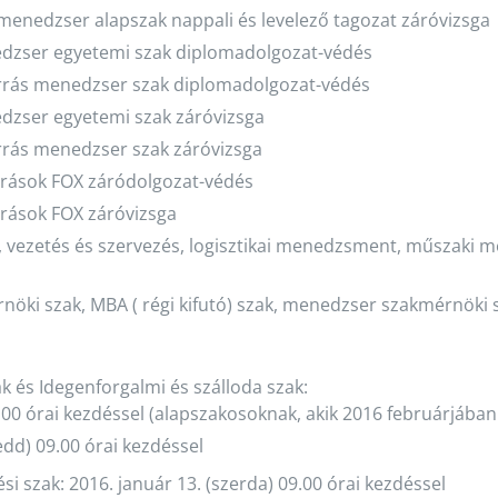
menedzser alapszak nappali és levelező tagozat záróvizsga
nedzser egyetemi szak diplomadolgozat-védés
orrás menedzser szak diplomadolgozat-védés
edzser egyetemi szak záróvizsga
rrás menedzser szak záróvizsga
orrások FOX záródolgozat-védés
rrások FOX záróvizsga
, vezetés és szervezés, logisztikai menedzsment, műszaki m
rnöki szak, MBA ( régi kifutó) szak, menedzser szakmérnöki
 és Idegenforgalmi és szálloda szak:
.00 órai kezdéssel (alapszakosoknak, akik 2016 februárjába
edd) 09.00 órai kezdéssel
szak: 2016. január 13. (szerda) 09.00 órai kezdéssel