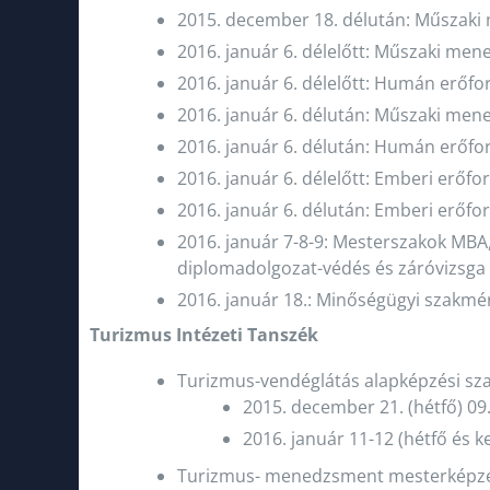
2015. december 18. délután: Műszaki 
2016. január 6. délelőtt: Műszaki me
2016. január 6. délelőtt: Humán erőf
2016. január 6. délután: Műszaki men
2016. január 6. délután: Humán erőfo
2016. január 6. délelőtt: Emberi erőf
2016. január 6. délután: Emberi erőfo
2016. január 7-8-9: Mesterszakok MBA
diplomadolgozat-védés és záróvizsga
2016. január 18.: Minőségügyi szakmé
Turizmus Intézeti Tanszék
Turizmus-vendéglátás alapképzési szak
2015. december 21. (hétfő) 09
2016. január 11-12 (hétfő és k
Turizmus- menedzsment mesterképzési 