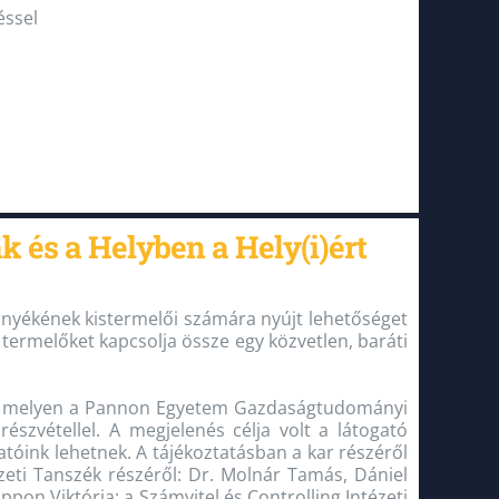
éssel
és a Helyben a Hely(i)ért
rnyékének kistermelői számára nyújt lehetőséget
termelőket kapcsolja össze egy közvetlen, baráti
, melyen a Pannon Egyetem Gazdaságtudományi
részvétellel. A megjelenés célja volt a látogató
atóink lehetnek. A tájékoztatásban a kar részéről
zeti Tanszék részéről: Dr. Molnár Tamás, Dániel
pon Viktória; a Számvitel és Controlling Intézeti