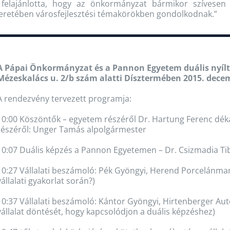
felajánlotta, hogy az önkormányzat bármikor szívesen n
eretében városfejlesztési témakörökben gondolkodnak.”
A Pápai Önkormányzat és a Pannon Egyetem duális nyíl
Mézeskalács u. 2/b szám alatti Dísztermében 2015. decem
A rendezvény tervezett programja:
10:00 Köszöntők – egyetem részéről Dr. Hartung Ferenc dé
részéről: Unger Tamás alpolgármester
10:07 Duális képzés a Pannon Egyetemen – Dr. Csizmadia Ti
10:27 Vállalati beszámoló: Pék Gyöngyi, Herend Porcelánmanu
vállalati gyakorlat során?)
10:37 Vállalati beszámoló: Kántor Gyöngyi, Hirtenberger Aut
vállalat döntését, hogy kapcsolódjon a duális képzéshez)