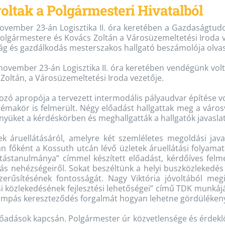
oltak a Polgármesteri Hivatalból
november 23-án Logisztika II. óra keretében a Gazdaságtu
olgármestere és Kovács Zoltán a Városüzemeltetési Iroda v
g és gazdálkodás mesterszakos hallgató beszámolója olvas
november 23-án Logisztika II. óra keretében vendégünk vo
Zoltán, a Városüzemeltetési Iroda vezetője.
kozó apropója a tervezett intermodális pályaudvar építése v
témakör is felmerült. Négy előadást hallgattak meg a váro
yüket a kérdéskörben és meghallgatták a hallgatók javaslata
k áruellátásáról, amelyre két szemléletes megoldási java
főként a Kossuth utcán lévő üzletek áruellátási folyamat
ástanulmánya” címmel készített előadást, kérdőíves felmé
tás nehézségeiről. Sokat beszéltünk a helyi buszközlekedés 
szerűsítésének fontosságát. Nagy Viktória jóvoltából me
 közlekedésének fejlesztési lehetőségei” című TDK munkájá
lámpás kereszteződés forgalmát hogyan lehetne gördülékeny
lőadások kapcsán. Polgármester úr közvetlensége és érdekl