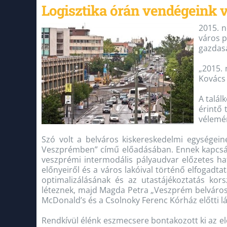
Logisztika órán vendégeink v
2015. 
város p
gazdasá
„2015. 
Kovács 
A talál
érintő 
vélemén
Szó volt a belváros kiskereskedelmi egységeine
Veszprémben” című előadásában. Ennek kapcsán 
veszprémi intermodális pályaudvar előzetes hat
előnyeiről és a város lakóival történő elfogadta
optimalizálásának és az utastájékoztatás kor
léteznek, majd Magda Petra „Veszprém belvárosi
McDonald’s és a Csolnoky Ferenc Kórház előtti 
Rendkívül élénk eszmecsere bontakozott ki az e