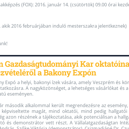
akképzés (FOX): 2016. január 14. (csütörtök) 09.00 órai kezd
 akik 2016 februárjában induló mesterszakra jelentkeznek)
unk!
Gazdaságtudományi Kar oktatóinak 
zvételéről a Bakony Expón
y Expó a helyi, bakonyi ízek vására, amely Veszprém és kö
atkozásra. A nagyközönséget, a lehetséges vásárlókat és a 
atú eseményen.
ár második alkalommal került megrendezésre az esemény
 képviseltette magát, mind oktatói, mind pedig hallgatói 
g azon részének a tájékoztatása, akik potenciálisan a hallg
tó és demonstrátor vett részt. A Vállalatgazdaságtan Inté
András, Szőke Viktória (demonstrátor), Csizmadiáné Dr. Czup