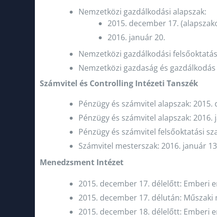
Nemzetközi gazdálkodási alapszak:
2015. december 17. (alapszak
2016. január 20.
Nemzetközi gazdálkodási felsőoktatási
Nemzetközi gazdaság és gazdálkodás 
Számvitel és Controlling Intézeti Tanszék
Pénzügy és számvitel alapszak: 2015. 
Pénzügy és számvitel alapszak: 2016. 
Pénzügy és számvitel felsőoktatási sz
Számvitel mesterszak: 2016. január 13
Menedzsment Intézet
2015. december 17. délelőtt: Emberi e
2015. december 17. délután: Műszaki 
2015. december 18. délelőtt: Emberi e