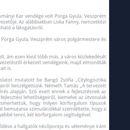
dományi Kar vendége volt Porga Gyula, Veszprém
ezetője. Az alábbiakban Liska Fanny, nemzetközi
ható a látogatásról.
lt Porga Gyula, Veszprém város polgármestere és
olt, ám ezen kívül több más, a város közlekedését
svezetéstől érkezett vendégeink, majd elmondták
it is.
slatot mutatott be Bangó Zsófia „Citylogisztika
airól beszélgettünk. Németh Tamás „A tervezett
rés alapján. Szó esett ennek a fejlesztésnek az
fejlesztési lehetőségeiről, kiemelve az útvonalak
gismerhettük, hogy milyen körforgalom típusok
t bemutatva szimulációkkal szemléltette, hogy a
ebbé tenni, két körforgalom segítségével.
ődése a hallgatók nézőpontja és véleménye iránt