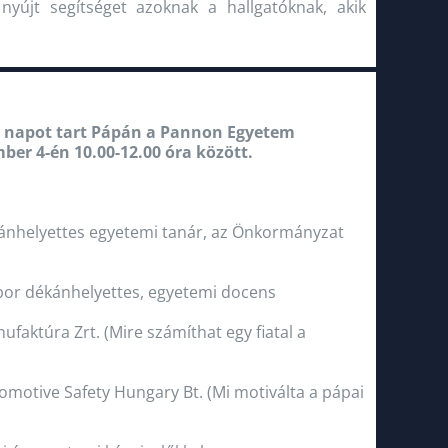
yújt segítséget azoknak a hallgatóknak, akik
t napot tart Pápán a Pannon Egyetem
ber 4-én 10.00-12.00 óra között.
kánhelyettes egyetemi tanár, az Önkormányzat
bor dékánhelyettes, egyetemi docens
faktúra Zrt. (Mire számíthat egy fiatal a
omotive Safety Hungary Bt. (Mi motiválta a pápai