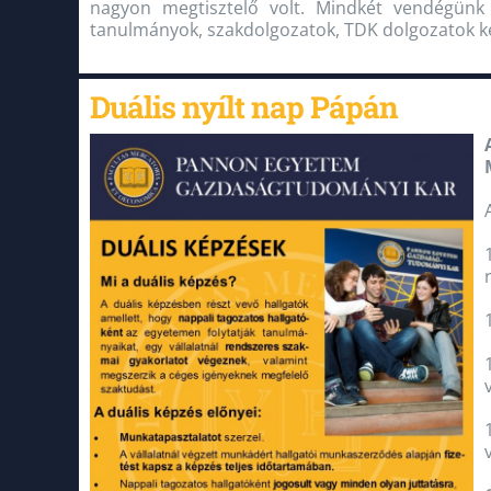
nagyon megtisztelő volt. Mindkét vendégünk 
tanulmányok, szakdolgozatok, TDK dolgozatok k
Duális nyílt nap Pápán