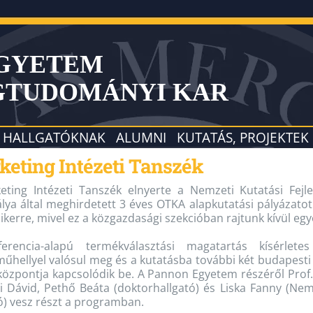
EGYETEM
GTUDOMÁNYI KAR
HALLGATÓKNAK
ALUMNI
KUTATÁS, PROJEKTEK
keting Intézeti Tanszék
ting Intézeti Tanszék elnyerte a Nemzeti Kutatási Fejles
lya által meghirdetett 3 éves OTKA alapkutatási pályázat
sikerre, mivel ez a közgazdasági szekcióban rajtunk kívül eg
erencia-alapú termékválasztási magatartás kísérle
űhellyel valósul meg és a kutatásba további két budapest
özpontja kapcsolódik be. A Pannon Egyetem részéről Prof. D
ai Dávid, Pethő Beáta (doktorhallgató) és Liska Fanny (N
ó) vesz részt a programban.