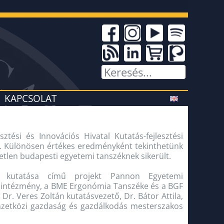
KAPCSOLAT
ztési és Innovációs Hivatal Kutatás-fejlesztési
ot. Különösen értékes eredményként tekinthetünk
yetlen budapesti egyetemi tanszéknek sikerült.
tes kutatása című projekt Pannon Egyetemi
i intézmény, a BME Ergonómia Tanszéke és a BGF
r. Veres Zoltán kutatásvezető, Dr. Bátor Attila,
emzetközi gazdaság és gazdálkodás mesterszakos