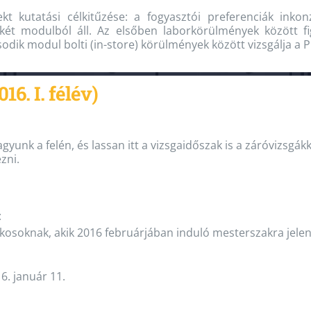
ekt kutatási célkitűzése: a fogyasztói preferenciák inko
két modulból áll. Az elsőben laborkörülmények között fig
dik modul bolti (in-store) körülmények között vizsgálja a 
6. I. félév)
agyunk a felén, és lassan itt a vizsgaidőszak is a záróvizsgá
zni.
:
kosoknak, akik 2016 februárjában induló mesterszakra jele
. január 11.