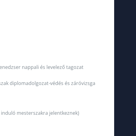
enedzser nappali és levelező tagozat
 szak diplomadolgozat-védés és záróvizsga
n induló mesterszakra jelentkeznek)