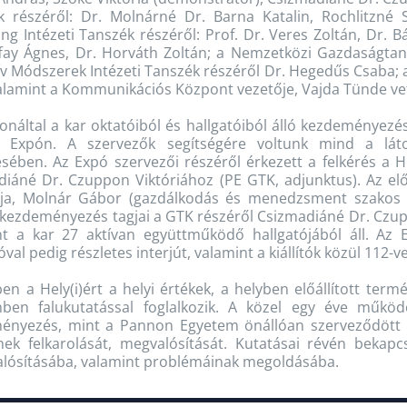
k részéről: Dr. Molnárné Dr. Barna Katalin, Rochlitzné 
ng Intézeti Tanszék részéről: Prof. Dr. Veres Zoltán, Dr. Bá
ffay Ágnes, Dr. Horváth Zoltán; a Nemzetközi Gazdaságtan
v Módszerek Intézeti Tanszék részéről Dr. Hegedűs Csaba; a
 valamint a Kommunikációs Központ vezetője, Vajda Tünde ve
náltal a kar oktatóiból és hallgatóiból álló kezdeményezés, 
 Expón. A szervezők segítségére voltunk mind a láto
sében. Az Expó szervezői részéről érkezett a felkérés a 
diáné Dr. Czuppon Viktóriához (PE GTK, adjunktus). Az e
ja, Molnár Gábor (gazdálkodás és menedzsment szakos h
kezdeményezés tagjai a GTK részéről Csizmadiáné Dr. Czupp
nt a kar 27 aktívan együttműködő hallgatójából áll. Az 
óval pedig részletes interjút, valamint a kiállítók közül 112-v
en a Hely(i)ért a helyi értékek, a helyben előállított term
mben falukutatással foglalkozik. A közel egy éve mű
ényezés, mint a Pannon Egyetem önállóan szerveződött h
k felkarolását, megvalósítását. Kutatásai révén bekapcs
lósításába, valamint problémáinak megoldásába.