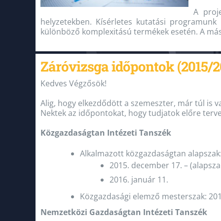
A proj
helyzetekben. Kísérletes kutatási programunk 
különböző komplexitású termékek esetén. A máso
Záróvizsga időpontok (2015/201
Kedves Végzősök!
Alig, hogy elkezdődött a szemeszter, már túl is v
Nektek az időpontokat, hogy tudjatok előre terve
Közgazdaságtan Intézeti Tanszék
Alkalmazott közgazdaságtan alapszak
2015. december 17. – (alapsza
2016. január 11.
Közgazdasági elemző mesterszak: 2016
Nemzetközi Gazdaságtan Intézeti Tanszék