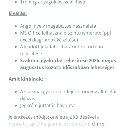
Tréning anyagok összeállítása
Elvárás:
Angol nyelv magabiztos használata
MS Office felhasználó szintű ismerete (ppt,
excel diagramok készítése)
A kiadott feladatok határidőre történő
teljesítése
Szakmai gyakorlat teljesítése 2026. május-
augusztus közötti időszakban lehetséges
Amit kínálnak:
A szakmai gyakorlat idejére törvény által előírt
díjazás
Jégkrém juttatás havonta
Jelentkezés módja: önéletrajz küldésével a
henriett.rajki@magnumicecream.com
címre.