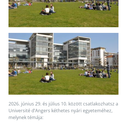
2026. június 29. és július 10. között csatlakozhatsz a
Université d’Angers kéthetes nyári egyeteméhez,
melynek témája: