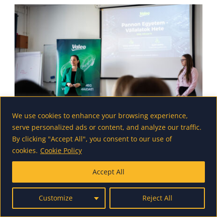
We use cookies to enhance your browsing experience,
serve personalized ads or content, and analyze our traffic.
By clicking "Accept All", you consent to our use of
cookies.
Cookie Policy
Accept All
Customize
Reject All