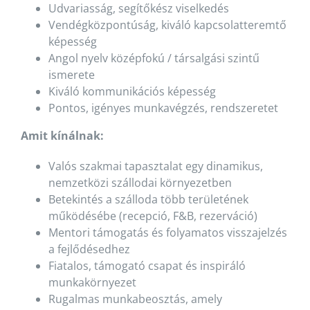
Udvariasság, segítőkész viselkedés
Vendégközpontúság, kiváló kapcsolatteremtő
képesség
Angol nyelv középfokú / társalgási szintű
ismerete
Kiváló kommunikációs képesség
Pontos, igényes munkavégzés, rendszeretet
Amit kínálnak:
Valós szakmai tapasztalat egy dinamikus,
nemzetközi szállodai környezetben
Betekintés a szálloda több területének
működésébe (recepció, F&B, rezerváció)
Mentori támogatás és folyamatos visszajelzés
a fejlődésedhez
Fiatalos, támogató csapat és inspiráló
munkakörnyezet
Rugalmas munkabeosztás, amely