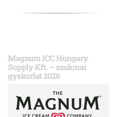
Magnum ICC Hungary
Supply Kft. – szakmai
gyakorlat 2026