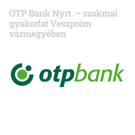
OTP Bank Nyrt. – szakmai
gyakorlat Veszprém
vármegyében