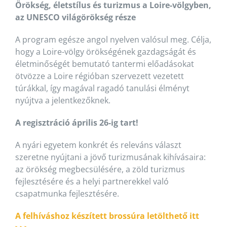
Örökség, életstílus és turizmus a Loire-völgyben,
az UNESCO világörökség része
A program egésze angol nyelven valósul meg. Célja,
hogy a Loire-völgy örökségének gazdagságát és
életminőségét bemutató tantermi előadásokat
ötvözze a Loire régióban szervezett vezetett
túrákkal, így magával ragadó tanulási élményt
nyújtva a jelentkezőknek.
A regisztráció április 26-ig tart!
A nyári egyetem konkrét és releváns választ
szeretne nyújtani a jövő turizmusának kihívásaira:
az örökség megbecsülésére, a zöld turizmus
fejlesztésére és a helyi partnerekkel való
csapatmunka fejlesztésére.
A felhíváshoz készített brossúra letölthető itt