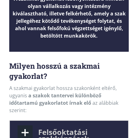
olyan vállalkozás vagy intézmény
kiválasztható, illetve felkérhető, amely a szak
jellegéhez kötődő tevékenységet folytat, és
ahol vannak felsőfokú végzettséget igénylő,
betöltött munkakörök.
Milyen hosszú a szakmai
gyakorlat?
A szakmai gyakorlat hossza szakonként eltérő,
ugyanis
a szakok tantervei különböző
időtartamú gyakorlatot írnak elő
az alábbiak
szerint:
Felsőoktatási