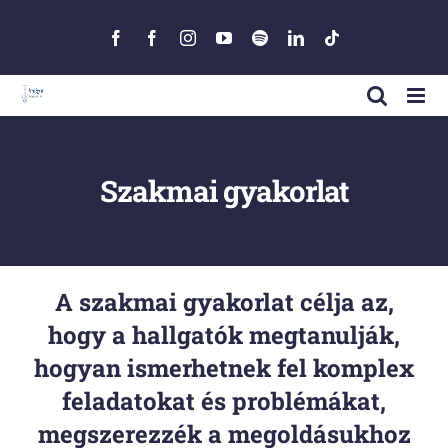
Skip
to
Facebook
Facebook
Instagram
YouTube
Spotify
LinkedIn
Tiktok
content
Szakmai gyakorlat
A szakmai gyakorlat célja az,
hogy a hallgatók megtanulják,
hogyan ismerhetnek fel komplex
feladatokat és problémákat,
megszerezzék a megoldásukhoz