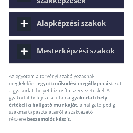
szakképzések
Alapképzési szakok
Mesterképzési szakok
Az egyetem a törvényi szabályozásnak
megfelelően
együttműködési megállapodást
köt
a gyakorlati helyet biztosító szervezetekkel. A
gyakorlat befejezése után
a gyakorlati hely
értékeli a hallgató munkáját
, a hallgató pedig
szakmai tapasztalatairól a szakvezető
részére
beszámolót készít
.