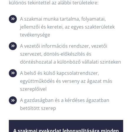
különös tekintettel az alábbi területekre:
A szakmai munka tartalma, folyamatai,
jellemzői és keretei, az egyes szakterületek
tevékenysége
A vezetői információs rendszer, vezetői
szervezet, döntés-előkészítés és
döntéshozatal a különböző vállalati szinteken
A belső és külső kapcsolatrendszer,
együttműködés és verseny az ágazat más
szereplőivel
A gazdaságban és a kérdéses ágazatban
betöltött szerep
A szakmai gyakorlat lebonyolítására minden