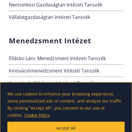
Nemzetközi Gazdaságtan Intézeti Tanszék
Vállalatgazdaságtan Intézeti Tanszék
Menedzsment Intézet
Ellátási Lánc Menedzsment Intézeti Tanszék
Innovációmenedzsment Intézeti Tanszék
Kvantitatív Módszerek Intézeti Tanszék
We use cookies to enhance your browsing experience,
Szervezési és Vezetési Intézeti Tanszék
serve personalized ads or content, and analyze our traffic.
By clicking "Accept All", you consent to our use of
cookies.
Cookie Policy
Accept All