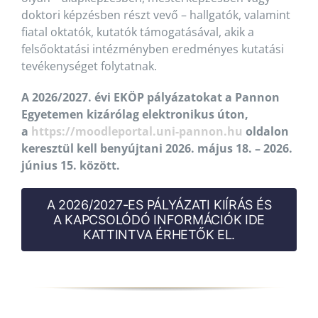
doktori képzésben részt vevő – hallgatók, valamint
fiatal oktatók, kutatók támogatásával, akik a
felsőoktatási intézményben eredményes kutatási
tevékenységet folytatnak.
A 2026/2027. évi EKÖP pályázatokat a Pannon
Egyetemen kizárólag elektronikus úton,
a
https://moodleportal.uni-pannon.hu
oldalon
keresztül kell benyújtani 2026. május 18. – 2026.
június 15. között.
A 2026/2027-ES PÁLYÁZATI KIÍRÁS ÉS
A KAPCSOLÓDÓ INFORMÁCIÓK IDE
KATTINTVA ÉRHETŐK EL.