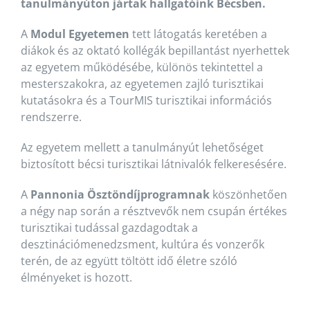
tanulmányúton jártak hallgatóink Bécsben.
A
Modul Egyetemen
tett látogatás keretében a
diákok és az oktató kollégák bepillantást nyerhettek
az egyetem működésébe, különös tekintettel a
mesterszakokra, az egyetemen zajló turisztikai
kutatásokra és a TourMIS turisztikai információs
rendszerre.
Az egyetem mellett a tanulmányút lehetőséget
biztosított bécsi turisztikai látnivalók felkeresésére.
A
Pannonia Ösztöndíjprogramnak
köszönhetően
a négy nap során a résztvevők nem csupán értékes
turisztikai tudással gazdagodtak a
desztinációmenedzsment, kultúra és vonzerők
terén, de az együtt töltött idő életre szóló
élményeket is hozott.