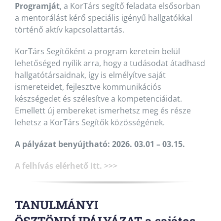
Programját
, a KorTárs segítő feladata elsősorban
a mentorálást kérő speciális igényű hallgatókkal
történő aktív kapcsolattartás.
KorTárs Segítőként a program keretein belül
lehetőséged nyílik arra, hogy a tudásodat átadhasd
hallgatótársaidnak, így is elmélyítve saját
ismereteidet, fejlesztve kommunikációs
készségedet és szélesítve a kompetenciáidat.
Emellett új embereket ismerhetsz meg és része
lehetsz a KorTárs Segítők közösségének.
A pályázat benyújtható: 2026. 03.01 – 03.15.
A felhívás elérhető itt. >>>
TANULMÁNYI
ÖSZTÖNDÍJPÁLYÁZAT a sajátos