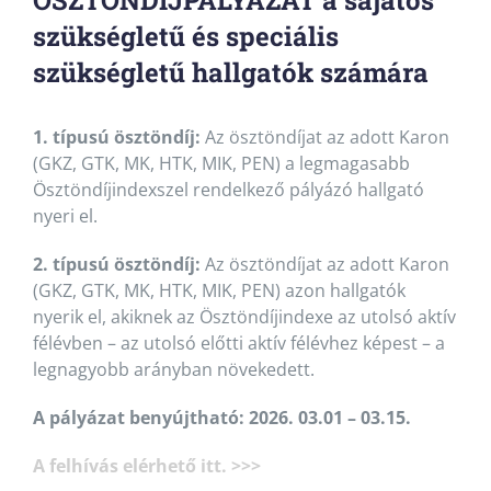
szükségletű és speciális
szükségletű hallgatók számára
1. típusú ösztöndíj:
Az ösztöndíjat az adott Karon
(GKZ, GTK, MK, HTK, MIK, PEN) a legmagasabb
Ösztöndíjindexszel rendelkező pályázó hallgató
nyeri el.
2. típusú ösztöndíj:
Az ösztöndíjat az adott Karon
(GKZ, GTK, MK, HTK, MIK, PEN) azon hallgatók
nyerik el, akiknek az Ösztöndíjindexe az utolsó aktív
félévben – az utolsó előtti aktív félévhez képest – a
legnagyobb arányban növekedett.
A pályázat benyújtható: 2026. 03.01 – 03.15.
A felhívás elérhető itt. >>>