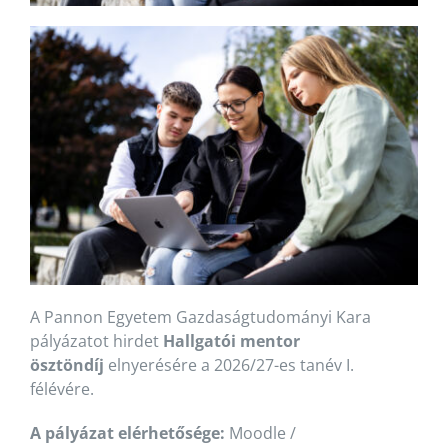
A Pannon Egyetem Gazdaságtudományi Kara
pályázatot hirdet
Hallgatói mentor
ösztöndíj
elnyerésére a 2026/27-es tanév I.
félévére.
A pályázat elérhetősége:
Moodle /