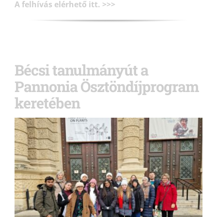
A felhívás elérhető itt. >>>
Bécsi tanulmányút a
Pannonia Ösztöndíjprogram
keretében