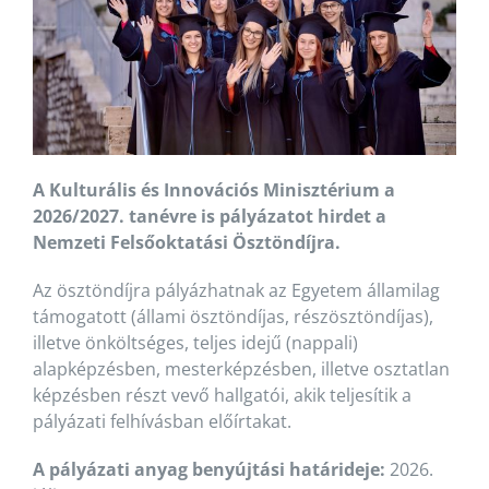
A Kulturális és Innovációs Minisztérium a
2026/2027. tanévre is pályázatot hirdet a
Nemzeti Felsőoktatási Ösztöndíjra.
Az ösztöndíjra pályázhatnak az Egyetem államilag
támogatott (állami ösztöndíjas, részösztöndíjas),
illetve önköltséges, teljes idejű (nappali)
alapképzésben, mesterképzésben, illetve osztatlan
képzésben részt vevő hallgatói, akik teljesítik a
pályázati felhívásban előírtakat.
A pályázati anyag benyújtási határideje:
2026.