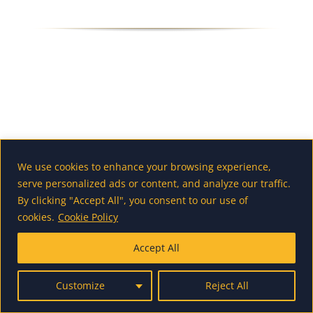
SAS Jegyzetelő és KorTárs
Ösztöndíjpályázat
We use cookies to enhance your browsing experience,
serve personalized ads or content, and analyze our traffic.
By clicking "Accept All", you consent to our use of
cookies.
Cookie Policy
Accept All
Customize
Reject All