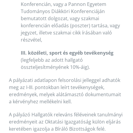
Konferencián, vagy a Pannon Egyetem
Tudományos Diákköri Konferenciáján
bemutatott dolgozat, vagy szakmai
konferencián előadás (poszter) tartása, vagy
jegyzet, illetve szakmai cikk írásában való
részvétel,
III. közéleti, sport és egyéb tevékenység
(legfeljebb az adott hallgató
összteljesítményének 10%-áig).
A pályázati adatlapon felsorolási jelleggel adhatók
meg az I-III. pontokban leírt tevékenységek,
eredmények, melyek alátámasztó dokumentumait
a kérvényhez mellékelni kell.
A pályázó Hallgatók releváns féléveinek tanulmányi
eredményeit az Oktatási Igazgatóság külön eljárás
keretében igazolja a Bíráló Bizottságok felé.