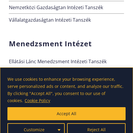
Nemzetközi Gazdaságtan Intézeti Tanszék
Vállalatgazdaságtan Intézeti Tanszék
Menedzsment Intézet
Ellátási Lánc Menedzsment Intézeti Tanszék
Innovációmenedzsment Intézeti Tanszék
We use cookies to enhance your browsing experience,
Kvantitatív Módszerek Intézeti Tanszék
serve personalized ads or content, and analyze our traffic.
By clicking "Accept All", you consent to our use of
Szervezési és Vezetési Intézeti Tanszék
cookies.
Cookie Policy
Accept All
Customize
Reject All