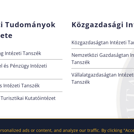
ti Tudományok
Közgazdasági In
zete
Közgazdaságtan Intézeti Ta
g Intézeti Tanszék
Nemzetközi Gazdaságtan In
Tanszék
l és Pénzügy Intézeti
Vállalatgazdaságtan Intézet
Tanszék
 Intézeti Tanszék
 Turisztikai Kutatóintézet
onalized ads or content, and analyze our traffic. By clicking "Acc