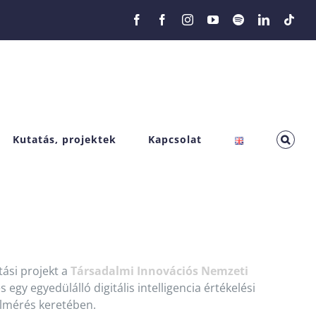
Facebook
Facebook
Instagram
YouTube
Spotify
LinkedIn
Tikt
Kutatás, projektek
Kapcsolat
ási projekt a
Társadalmi Innovációs Nemzeti
gy egyedülálló digitális intelligencia értékelési
felmérés keretében.