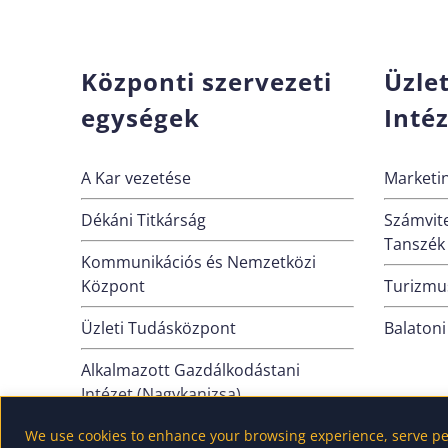
Központi szervezeti
Üzle
egységek
Inté
A Kar vezetése
Marketin
Dékáni Titkárság
Számvite
Tanszék
Kommunikációs és Nemzetközi
Központ
Turizmus
Üzleti Tudásközpont
Balatoni
Alkalmazott Gazdálkodástani
Intézet (Nagykanizsa)
VOSZ Tanszék
We use cookies to enhance your browsing experience, serve pers