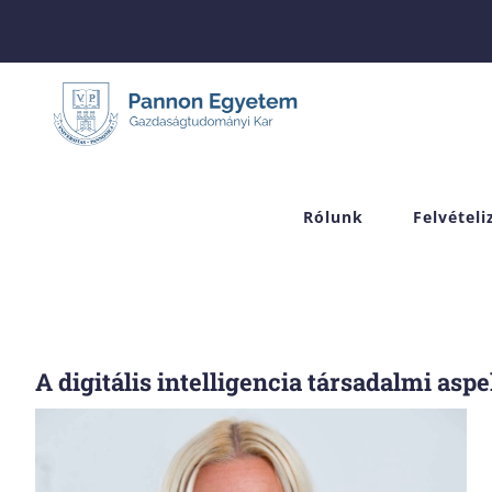
Skip
to
content
Rólunk
Felvétel
A digitális intelligencia társadalmi asp