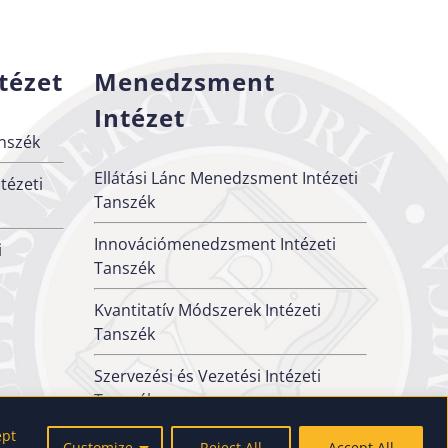
tézet
Menedzsment
Intézet
nszék
Ellátási Lánc Menedzsment Intézeti
tézeti
Tanszék
Innovációmenedzsment Intézeti
i
Tanszék
Kvantitatív Módszerek Intézeti
Tanszék
Szervezési és Vezetési Intézeti
Tanszék
ept
Customize
Reject All
Accept All