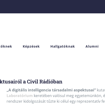
izőknek
Képzések
Hallgatóknak
Alumni
ektusairól a Civil Rádióban
„A digitális intelligencia társadalmi aspektusai”
kutat
Laboratórium
keretében valósul meg egyetemünkön, és e
rendszer kidolgozását tűzte ki célul egy reprezentatív 