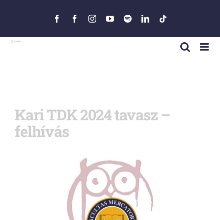
Skip
to
Facebook
Facebook
Instagram
YouTube
Spotify
LinkedIn
Tiktok
content
Kari TDK 2024 tavasz –
felhívás