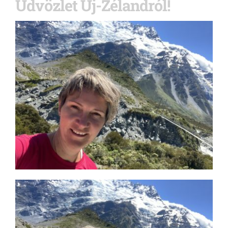
Üdvözlet Új-Zélandról!