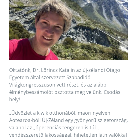
Oktatónk, Dr. Lőrincz Katalin az új-zélandi Otago
Egyetem által szervezett Szabadidő
Világkongresszuson vett részt, és az alábbi
élménybeszámolót osztotta meg velünk. Csodás
hely!
„Üdvözlet a kiwik otthonából, maori nyelven
Aotearoa-ból! Új-Zéland egy gyönyörű szigetország,
valahol az „óperenciás tengeren is túl”,
vendégszerető lakossággal, hihetetlen látnivalókkal