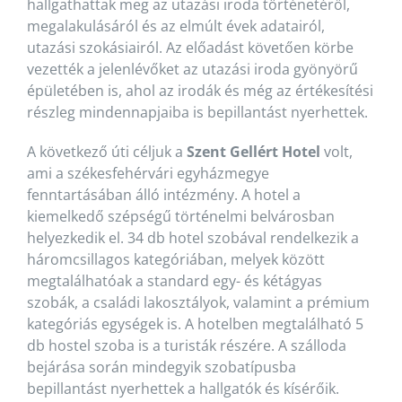
hallgathattak meg az utazási iroda történetéről,
megalakulásáról és az elmúlt évek adatairól,
utazási szokásiairól. Az előadást követően körbe
vezették a jelenlévőket az utazási iroda gyönyörű
épületében is, ahol az irodák és még az értékesítési
részleg mindennapjaiba is bepillantást nyerhettek.
A következő úti céljuk a
Szent Gellért Hotel
volt,
ami a székesfehérvári egyházmegye
fenntartásában álló intézmény. A hotel a
kiemelkedő szépségű történelmi belvárosban
helyezkedik el. 34 db hotel szobával rendelkezik a
háromcsillagos kategóriában, melyek között
megtalálhatóak a standard egy- és kétágyas
szobák, a családi lakosztályok, valamint a prémium
kategóriás egységek is. A hotelben megtalálható 5
db hostel szoba is a turisták részére. A szálloda
bejárása során mindegyik szobatípusba
bepillantást nyerhettek a hallgatók és kísérőik.