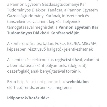
a Pannon Egyetem Gazdaságtudományi Kar
Tudományos Diákköri Tanácsa, a Pannon Egyetem
Gazdaságtudományi Karának, intézeteinek és
tanszékeinek, valamint képzési helyeinek
támogatásával meghirdeti a
Pannon Egyetem Kari
Tudományos Diákköri Konferenciáját.
A konferenciára osztatlan, Foksz, BSc/BA, MSc/MA
képzésben részt vevő hallgatók jelentkezhetnek.
A jelentkezés elektronikus
regisztráció
val, valamint
a bemutatásra szánt pályamunka (dolgozat)
összefoglalójának benyújtásával történik.
Ezt
a
http://etdk.uni-pannon.hu/
weboldalon
elérhető rendszerben kell megtenni.
Időpontok/határidők: