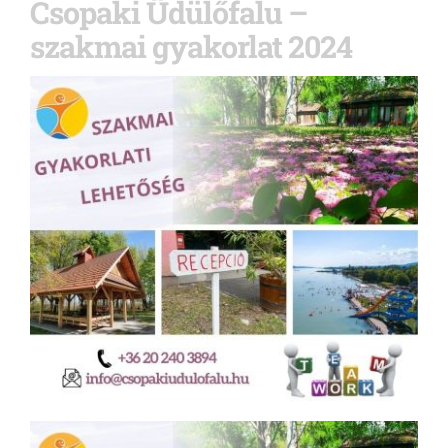
Csopaki Üdülőfalu –
szakmai gyakorlat 2024