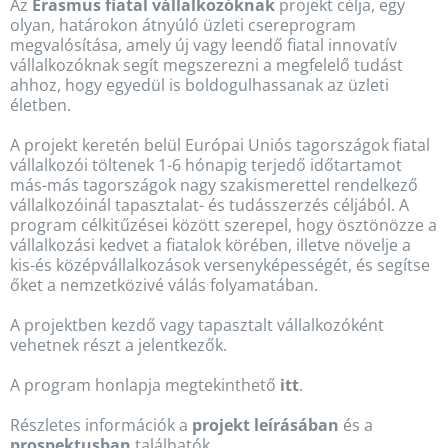
Az
Erasmus fiatal vállalkozóknak
projekt célja, egy
olyan, határokon átnyúló üzleti csereprogram
megvalósítása, amely új vagy leendő fiatal innovatív
vállalkozóknak segít megszerezni a megfelelő tudást
ahhoz, hogy egyedül is boldogulhassanak az üzleti
életben.
A projekt keretén belül Európai Uniós tagországok fiatal
vállalkozói töltenek 1-6 hónapig terjedő időtartamot
más-más tagországok nagy szakismerettel rendelkező
vállalkozóinál tapasztalat- és tudásszerzés céljából. A
program célkitűzései között szerepel, hogy ösztönözze a
vállalkozási kedvet a fiatalok körében, illetve növelje a
kis-és középvállalkozások versenyképességét, és segítse
őket a nemzetközivé válás folyamatában.
A projektben kezdő vagy tapasztalt vállalkozóként
vehetnek részt a jelentkezők.
A program honlapja megtekinthető
itt
.
Részletes információk a
projekt leírásában
és a
prospektusban
találhatók.