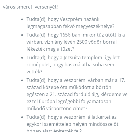
városismereti versenyét!
Tudta(d), hogy Veszprém hazánk
legmagasabban fekvő megyeszékhelye?
Tudta(d), hogy 1656-ban, mikor tűz ütött ki a
várban, vízhiány lévén 2500 vödör borral
fékezték meg a tüzet?
Tudta(d), hogy a Jezsuita templom úgy lett
romépület, hogy használatba soha sem
vették?
Tudta(d), hogy a veszprémi várban már a 17.
század közepe óta működött a börtön
egészen a 21. század fordulójáig, kiérdemelve
ezzel Európa legrégebbi folyamatosan
működő várbörtöne címet?
Tudta(d), hogy a veszprémi állatkertet az
egykori szeméttelep helyén mindössze öt
hónap alatt építették fel?