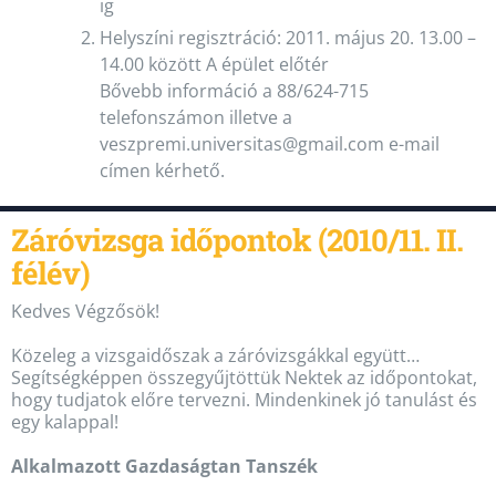
ig
Helyszíni regisztráció: 2011. május 20. 13.00 –
14.00 között A épület előtér
Bővebb információ a 88/624-715
telefonszámon illetve a
veszpremi.universitas@gmail.com e-mail
címen kérhető.
Záróvizsga időpontok (2010/11. II.
félév)
Kedves Végzősök!
Közeleg a vizsgaidőszak a záróvizsgákkal együtt…
Segítségképpen összegyűjtöttük Nektek az időpontokat,
hogy tudjatok előre tervezni. Mindenkinek jó tanulást és
egy kalappal!
Alkalmazott Gazdaságtan Tanszék