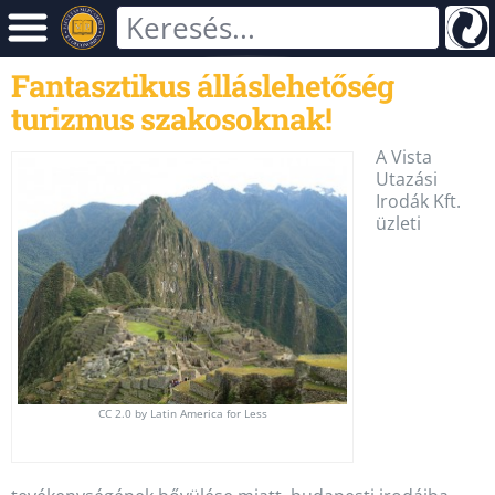
Fantasztikus álláslehetőség
turizmus szakosoknak!
A Vista
Utazási
Irodák Kft.
üzleti
CC 2.0 by Latin America for Less