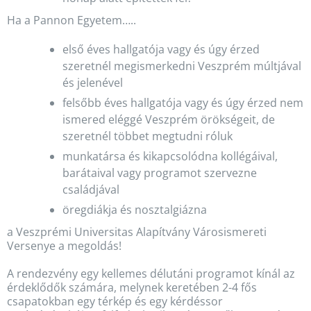
Ha a Pannon Egyetem…..
első éves hallgatója vagy és úgy érzed
szeretnél megismerkedni Veszprém múltjával
és jelenével
felsőbb éves hallgatója vagy és úgy érzed nem
ismered eléggé Veszprém örökségeit, de
szeretnél többet megtudni róluk
munkatársa és kikapcsolódna kollégáival,
barátaival vagy programot szervezne
családjával
öregdiákja és nosztalgiázna
a Veszprémi Universitas Alapítvány Városismereti
Versenye a megoldás!
A rendezvény egy kellemes délutáni programot kínál az
érdeklődők számára, melynek keretében 2-4 fős
csapatokban egy térkép és egy kérdéssor