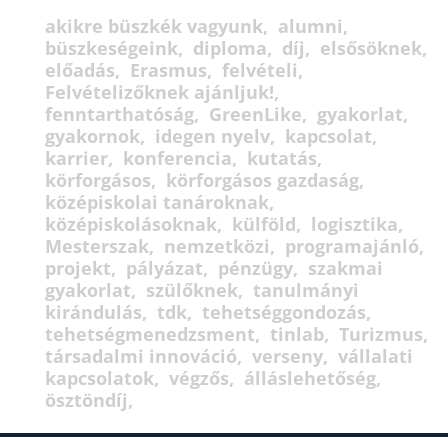
akikre büszkék vagyunk
alumni
büszkeségeink
diploma
díj
elsősöknek
előadás
Erasmus
felvételi
Felvételizőknek ajánljuk!
fenntarthatóság
GreenLike
gyakorlat
gyakornok
idegen nyelv
kapcsolat
karrier
konferencia
kutatás
körforgásos
körforgásos gazdaság
középiskolai tanároknak
középiskolásoknak
külföld
logisztika
Mesterszak
nemzetközi
programajánló
projekt
pályázat
pénzügy
szakmai
gyakorlat
szülőknek
tanulmányi
kirándulás
tdk
tehetséggondozás
tehetségmenedzsment
tinlab
Turizmus
társadalmi innováció
verseny
vállalati
kapcsolatok
végzős
álláslehetőség
ösztöndíj