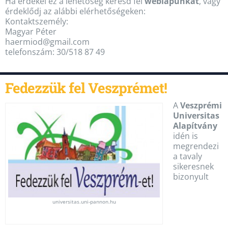
Ha érdekel ez a lehetőség keresd fel
weblapunkat
, vagy
érdeklődj az alábbi elérhetőségeken:
Kontaktszemély:
Magyar Péter
haermiod@gmail.com
telefonszám: 30/518 87 49
Fedezzük fel Veszprémet!
A
Veszprémi
Universitas
Alapítvány
idén is
megrendezi
a tavaly
sikeresnek
bizonyult
universitas.uni-pannon.hu