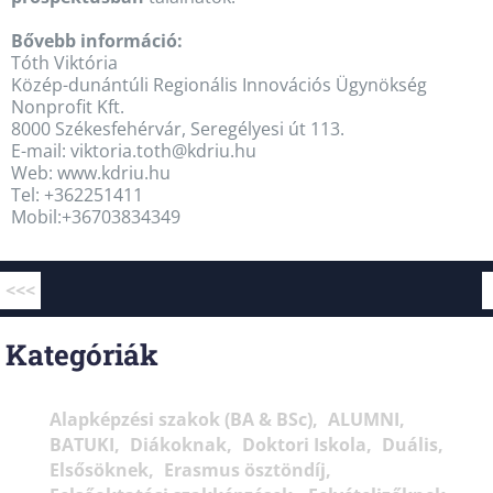
Bővebb információ:
Tóth Viktória
Közép-dunántúli Regionális Innovációs Ügynökség
Nonprofit Kft.
8000 Székesfehérvár, Seregélyesi út 113.
E-mail: viktoria.toth@kdriu.hu
Web: www.kdriu.hu
Tel: +362251411
Mobil:+36703834349
<<<
Kategóriák
Alapképzési szakok (BA & BSc)
ALUMNI
BATUKI
Diákoknak
Doktori Iskola
Duális
Elsősöknek
Erasmus ösztöndíj