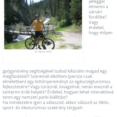
jelleggel
elmenni a
sárvári
fürdőbe?
Vagy
érdekel,
hogy milyen
CC Saint Urho
gyógynövény segítségével tudod kikúrálni magad egy
megfázásból? Szeretnél elkölteni (persze csak
elméletben) egy lottónyereményt az egészségturizmus
fejlesztésére? Vagy túráznál, lovagolnál, netán eveznél a
tantermi órák helyett? Érdekel, hogyan lehet interaktívvá
tenni egy nemzeti parki kiállítást?
Ha mindezekre igen a válaszod, akkor válaszd az Aktív-,
sport- és ökoturizmus szakirány tárgyait: