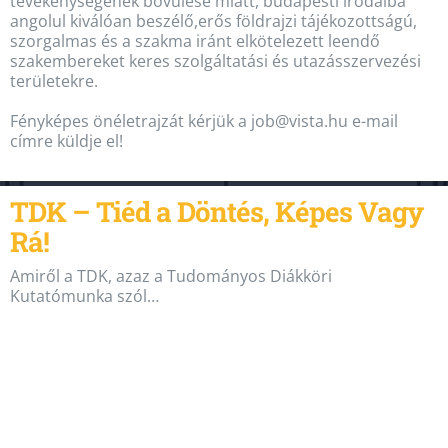
tevékenységének bővülése miatt, budapesti irodáiba
angolul kiválóan beszélő,erős földrajzi tájékozottságú,
szorgalmas és a szakma iránt elkötelezett leendő
szakembereket keres szolgáltatási és utazásszervezési
területekre.
Fényképes önéletrajzát kérjük a job@vista.hu e-mail
címre küldje el!
TDK – Tiéd a Döntés, Képes Vagy
Rá!
Amiről a TDK, azaz a Tudományos Diákköri
Kutatómunka szól…