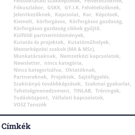
Felsőoktatási szakképzések
Felvételizőknek
Fókuszlabor
GSKK
GY.I.K. Felvételizőknek
Jelentkezőknek
Kapcsolat
Kar
Képzések
Kiemelt
körforgásos
Körforgásos gazdaság
Körforgásos gazdaság cikkek gyűjtő
Külföldi partnerintézmények
Kutatás és projektek
Kutatóműhelyek
Mesterképzési szakok (MA & MSc)
Munkatársaknak
Nemzetközi kapcsolatok
Newsletter
nincs kategória
Nincs kategorizálva
Oktatóknak
Partnereknek
Projektek
Sajtófigyelés
Szakirányú továbbképzések
Szakmai gyakorlat
Tehetségmenedzsment
TINLAB
Tréningek
Tudásközpont
Vállalati kapcsolatok
VOSZ Tanszék
Címkék