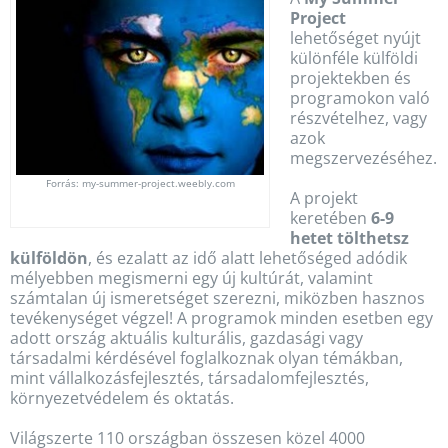
Project
lehetőséget nyújt
különféle külföldi
projektekben és
programokon való
részvételhez, vagy
azok
megszervezéséhez.
Forrás: my-summer-project.weebly.com
A projekt
keretében
6-9
hetet tölthetsz
külföldön
, és ezalatt az idő alatt lehetőséged adódik
mélyebben megismerni egy új kultúrát, valamint
számtalan új ismeretséget szerezni, miközben hasznos
tevékenységet végzel! A programok minden esetben egy
adott ország aktuális kulturális, gazdasági vagy
társadalmi kérdésével foglalkoznak olyan témákban,
mint vállalkozásfejlesztés, társadalomfejlesztés,
környezetvédelem és oktatás.
Világszerte 110 országban összesen közel 4000