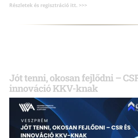
Részletek és regisztráció itt. >>>
Jót tenni, okosan fejlődni – CS
innováció KKV-knak