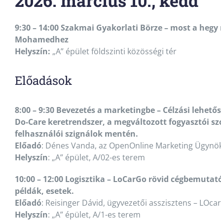
2026. március 10., kedd
9:30 – 14:00 Szakmai Gyakorlati Börze – most a heg
Mohamedhez
Helyszín:
„A” épület földszinti közösségi tér
Előadások
8:00 – 9:30 Bevezetés a marketingbe – Célzási lehető
Do-Care keretrendszer, a megváltozott fogyasztói sz
felhasználói szignálok mentén.
Előadó
: Dénes Vanda, az OpenOnline Marketing Ügynök
Helyszín
: „A” épület, A/02-es terem
10:00 – 12:00 Logisztika – LoCarGo rövid cégbemutató
példák, esetek.
Előadó
: Reisinger Dávid, ügyvezetői asszisztens – LOc
Helyszín
: „A” épület, A/1-es terem