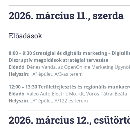
2026. március 11., szerda
Előadások
8:00 – 9:30 Stratégiai és digitális marketing – Digitáli
Diszruptív megoldások stratégiai tervezése
Előadó
: Dénes Vanda, az OpenOnline Marketing Ügynök
Helyszín
: „A” épület, A/3-as terem
12:00 – 13
:30 Területfejlesztés és regionális munkae
Előadó
: Valeo Auto-Electric Mo. kft, Vörös-Tátrai Beáta
Helyszín
: „A” épület, A/122-es terem
2026. március 12., csütört