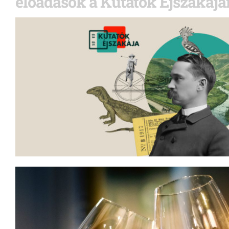
előadások a Kutatók Éjszakájá