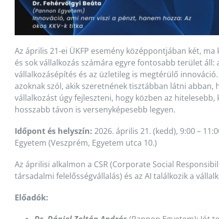
Az április 21-ei ÜKFP esemény középpontjában két, ma 
és sok vállalkozás számára egyre fontosabb terület áll: a
vállalkozásépítés és az üzletileg is megtérülő innováció
azoknak szól, akik szeretnének tisztábban látni abban, 
vállalkozást úgy fejleszteni, hogy közben az hitelesebb,
hosszabb távon is versenyképesebb legyen.
Időpont és helyszín:
2026. április 21. (kedd), 9:00 – 11
Egyetem (Veszprém, Egyetem utca 10.)
Az áprilisi alkalmon a CSR (Corporate Social Responsibilit
társadalmi felelősségvállalás) és az AI találkozik a válla
Előadók:
Dr. Dániel Zoltán András
(Pannon Egyetem): Jót ten