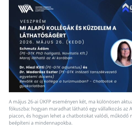
A május 26-ai ÜKFP eseményen két, ma különösen aktuál
fókuszba: hogyan maradhat látható egy vállalkozás az AI
piacon, és hogyan lehet a chatbotokat valódi, működő
beépíteni a mindennapokba.