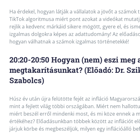
Ha érdekel, hogyan látják a vállalatok a jövőt a számok
TikTok algoritmusa miért pont azokat a videókat mutatj
rejlik a kedvenc márkáid sikere mögött, gyere el, és is
izgalmas dolgokra képes az adattudomány! Az előadá
hogyan válhatnak a számok izgalmas történetekké!
20:20-20:50 Hogyan (nem) eszi meg a
megtakarításunkat? (Előadó: Dr. Szi
Szabolcs)
Húsz év után újra felütötte fejét az infláció Magyarors
mint a fejlett világ többi országában. Miért nem hallottu
miért beszél erről mindenki most, és mi köze ennek a 
értékéhez? Előadásunkban többek között az inflációt e
járjuk körbe és megbeszéljük, milyen egy inflációálló bef