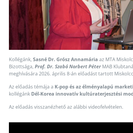
Kollégánk,
Sasné Dr. Grósz Annamária
az MTA Miskolci
Bizottsága,
Prof. Dr. Szabó Norbert Péter
MAB Klubtaná
meghívására 2026. április 8-án előadást tartott Miskolc
Az előadás témája a
K-pop és az élményalapú market
kollégánk
Dél-Korea innovatív kultúraterjesztési mod
Az előadás visszanézhető az alábbi videofelvételen.