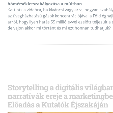
hömérsékletszabályozása a múltban
Kattints a videóra, ha kíváncsi vagy arra, hogyan szabá
az üvegházhatású gázok koncentrációjával a Föld éghajl
arról, hogy ilyen hatás 55 millió évvel ezelőtt teljesült
de vajon akkor mi történt és mi ezt honnan tudhatjuk?
Storytelling a digitális világba
narratívák ereje a marketingb
Előadás a Kutatók Éjszakáján