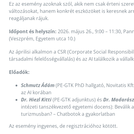
Ez az esemény azoknak szól, akik nem csak érteni szere
változásokat, hanem konkrét eszközöket is keresnek ar
reagáljanak rájuk.
Időpont és helyszín:
2026. május 26., 9:00 – 11:30, Pa
(Veszprém, Egyetem utca 10.)
Az áprilisi alkalmon a CSR (Corporate Social Responsibilit
társadalmi felelősségvállalás) és az AI találkozik a válla
Előadók:
Schmutz Ádám
(PE-GTK PhD hallgató, Novitatis Kft
az AI korában
Dr. Hiezl Kitti
(PE-GTK adjunktus) és
Dr. Madarász
intézeti tanszékvezető egyetemi docens): Beválik az
turizmusban? – Chatbotok a gyakorlatban
Az esemény ingyenes, de regisztrációhoz kötött.