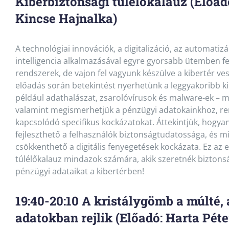
Kiberbiztonsági túlélőkalauz (Előa
Kincse Hajnalka)
A technológiai innovációk, a digitalizáció, az automatiz
intelligencia alkalmazásával egyre gyorsabb ütemben f
rendszerek, de vajon fel vagyunk készülve a kibertér ves
előadás során betekintést nyerhetünk a leggyakoribb 
például adathalászat, zsarolóvírusok és malware-ek –
valamint megismerhetjük a pénzügyi adatokainkhoz, r
kapcsolódó specifikus kockázatokat. Áttekintjük, hogya
fejleszthető a felhasználók biztonságtudatossága, és mi
csökkenthető a digitális fenyegetések kockázata. Ez az e
túlélőkalauz mindazok számára, akik szeretnék biztons
pénzügyi adataikat a kibertérben!
19:40-20:10 A kristálygömb a múlté, 
adatokban rejlik (Előadó: Harta Péte