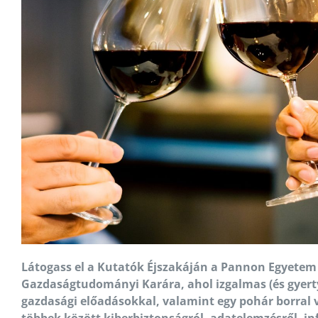
Látogass el a Kutatók Éjszakáján a Pannon Egyetem
Gazdaságtudományi Karára, ahol izgalmas (és gyert
gazdasági előadásokkal, valamint egy pohár borral v
többek között kiberbiztonságról, adatelemzésről, inf