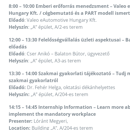
8:00 – 10:00 Emberi erőforrás menedzsment –
Valeo 
Hungary Kft. / cégbemutató és a PART modell ismer
Előadó
: Valeo eAutomotive Hungary Kft.
Helyszín
: „A” épület, A/2-es terem
12:00 – 13:30 Felelősségvállalás üzleti aspektusai – 
előadás
Előadó
: Cser Anikó – Balaton Bútor, ügyvezető
Helyszín
: „A” épület, A3-as terem
13:30 – 14:00 Szakmai gyakorlati tájékoztató – Tudj 
szakmai gyakorlatról
Előadó:
Dr. Fehér Helga, oktatási dékánhelyettes
Helyszín:
„A” épület, A/204-es terem
14:15 – 14:45 Internship Information – Learn more a
implement the mandatory workplace
Presenter:
Lóránt Megyeri,
Location:
Building „A”, A/204-es terem