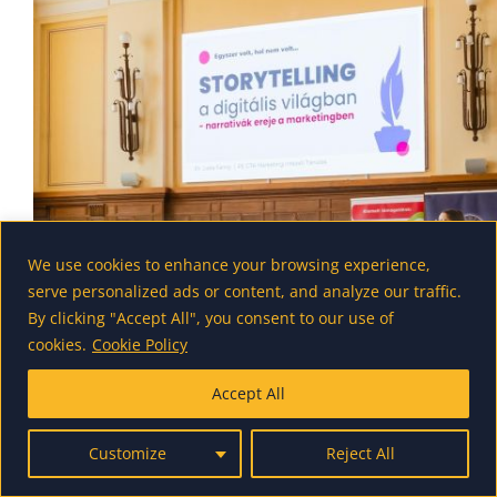
We use cookies to enhance your browsing experience,
serve personalized ads or content, and analyze our traffic.
By clicking "Accept All", you consent to our use of
cookies.
Cookie Policy
Accept All
Customize
Reject All