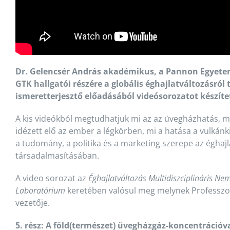
Dr. Gelencsér András akadémikus, a Pannon Egyete
GTK hallgatói részére a globális éghajlatváltozásról 
ismeretterjesztő előadásából videósorozatot készíte
A kis videókból megtudhatjuk mi az az üvegházhatás, m
idézett elő az ember a légkörben, mi a hatása a vulkán
a tudomány, a politika és a marketing szerepe az éghajl
társadalmasításában.
A video sorozat az
Éghajlatváltozás Multidiszciplináris Nem
Laboratórium
keretében valósul meg melynek Professzo
vezetője.
5. rész: A föld(természet) üvegházgáz-koncentrációv