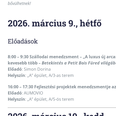
bővülhetnek!
2026. március 9., hétfő
Előadások
8:00 – 9:30 Szállodai menedzsment – „
A luxus új arca
kevesebb több
– Betekintés a Petit Bois Füred világá
Előadó
: Simon Dorina
Helyszín
: „A” épület, A/3-as terem
16:00 – 17:30 Fejlesztési projektek menedzsmentje a
Előadó
: AUMOVIO
Helyszín
: „A” épület, A/5-ös terem