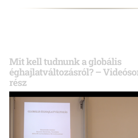
Mit kell tudnunk a globális
éghajlatváltozásról? – Videósor
rész