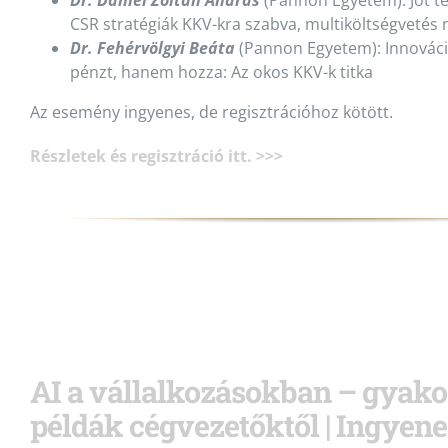
CSR stratégiák KKV-kra szabva, multiköltségvetés 
Dr. Fehérvölgyi
Beáta
(Pannon Egyetem):
Innováci
pénzt, hanem hozza: Az okos KKV-k titka
Az esemény ingyenes, de regisztrációhoz kötött.
Részletek és regisztráció itt. >>>
AI a vállalkozásokban – gyakor
példák cégvezetőktől | Ingyen