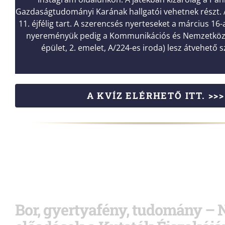
Gazdaságtudományi Karának hallgatói vehetnek részt. A 
11. éjfélig tart. A szerencsés nyerteseket a március 16-a
nyereményük pedig a Kommunikációs és Nemzetköz
épület, 2. emelet, A/224-es iroda) lesz átvehető
A KVÍZ ELÉRHETŐ ITT. >>>
Bor, gyertyafény, tudomány – N