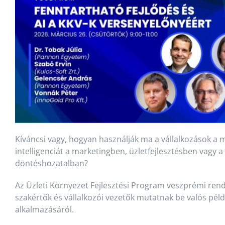
Kíváncsi vagy, hogyan használják ma a vállalkozások a
intelligenciát a marketingben, üzletfejlesztésben vagy a
döntéshozatalban?
Az Üzleti Környezet Fejlesztési Program veszprémi re
szakértők és vállalkozói vezetők mutatnak be valós példá
alkalmazásáról.