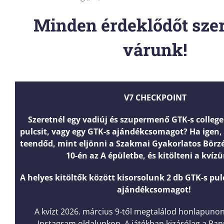
Minden érdeklődőt szer
várunk!
V7 CHECKPOINT
Szeretnél egy vadiúj és szupermenő GTK-s colleg
pulcsit, vagy egy GTK-s ajándékcsomagot? Ha igen,
teendőd, mint eljönni a Szakmai Gyakorlatos Börzé
10-én az A épületbe, és kitölteni a kvíz
A helyes kitöltők között kisorsolunk 2 db GTK-s pulc
ajándékcsomagot!
A kvízt 2026. március 9-től megtalálod honlapuno
Instagram oldalunkon. A játékban kizárólag a P