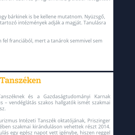
 hogy bárkinek is be kellene mutatnom. Nyüzsgő,
á tartozó intézmények adják a magját. Tanulásra
ön fel franciából, mert a tanárok semmivel sem
i Tanszéken
 Tanszéknek és a Gazdaságtudományi Karnak
 – vendéglátás szakos hallgatók ismét szakmai
sz.
rizmus Intézeti Tanszék oktatójának, Priszinger
sében szakmai kiránduláson vehettek részt 2014.
lás egy egész napot vett igénybe, hiszen reggel