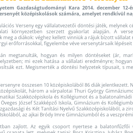
yetem Gazdaságtudományi Kara 2014. december 12-é
ersenyét középiskolások számára, amelyet rendkívül nag
ulációs Verseny egy vállalatvezetői döntési játék, melynek
lalati környezetben szerzett gyakorlat alapján. A verse
 meg a diákok: véghez kellett vinniük a rájuk bízott vállal
gyi erőforrásokkal, figyelembe véve versenytársaik lépéseit 
án megtanulták, hogyan és milyen döntéseket (ár, market
elyzetben; mi ezek hatása a vállalati eredményre; hogyan 
osítsák ezt. Megismerték a döntési helyzetek típusait, s
Versenyre összesen 10 középiskolából 86 diák jelentkezett.
középiskolát, három a várpalotai Thuri György Gimnáziumo
matikai Szakközépiskola és Kollégiumot és a balatonalmád
i Öveges József Szakképző Iskola, Gimnázium és Kollégium
gazdasági és Két Tanítási Nyelvű Szakközépiskolából, a zirc
Iskolából, az ajkai Bródy Imre Gimnáziumból és a veszprémi 
tban zajlott. Az egyik csoport nyertese a balatonfűzfő
 csapata lett, melynek tagjai: Borz Krisztina, Juhász Bogl