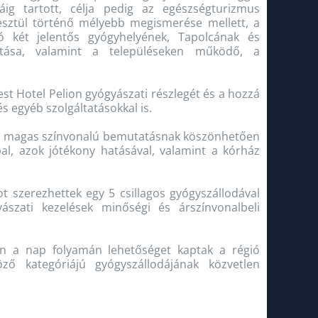
ig tartott, célja pedig az egészségturizmus
esztül történő mélyebb megismerése mellett, a
gió két jelentős gyógyhelyének, Tapolcának és
tása, valamint a településeken működő, a
est Hotel Pelion gyógyászati részlegét és a hozzá
s egyéb szolgáltatásokkal is.
k a magas színvonalú bemutatásnak köszönhetően
al, azok jótékony hatásával, valamint a kórház
ot szerezhettek egy 5 csillagos gyógyszállodával
szati kezelések minőségi és árszínvonalbeli
en a nap folyamán lehetőséget kaptak a régió
ő kategóriájú gyógyszállodájának közvetlen