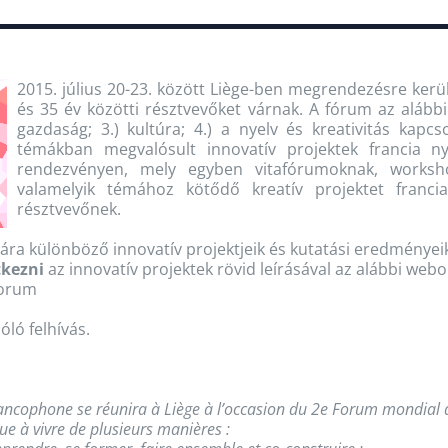
2015. július 20-23. között Liège-ben megrendezésre kerü
és 35 év közötti résztvevőket várnak. A fórum az alábbi 
gazdaság; 3.) kultúra; 4.) a nyelv és kreativitás kapcso
témákban megvalósult innovatív projektek francia 
rendezvényen, mely egyben vitafórumoknak, workshop
valamelyik témához kötődő kreatív projektet franci
résztvevőnek.
ára különböző innovatív projektjeik és kutatási eredmény
tkezni
az innovatív projektek rövid leírásával az alábbi webo
forum
óló felhívás.
francophone se réunira à Liège à l’occasion du 2e Forum mondial d
 à vivre de plusieurs manières :