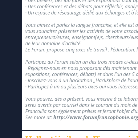
· Des ateliers, des lab fabs et des expositions pour a
· Des conférences et des débats pour réfléchir, analys
· Un espace de réseautage dédié aux échanges et à l
Vous aimez et parlez la langue française, et elle est
vous souhaitez présenter les activités de votre assoc
entrepreneurs/euses, enseignant(e)s, chercheurs/euses
de leur domaine d’activité.
Le Forum propose cinq axes de travail : l’éducation, l’
Participez au Forum selon un des trois modes ci-dess
· Rejoignez-nous en nous proposant dès maintenant vo
expositions, conférences, débats) et dans l’un des 5 
· Inscrivez-vous à un hackathon „HackXplore de l’aud
· Participez à un ou plusieurs axes qui vous intéresse
Vous pouvez, dès à présent, vous inscrire à ce labor
serez avertis par courriel dans le courant du mois de
Francollia sont également prévus et feront l’objet d’u
See more at:
http://www.forumfrancophonie.org