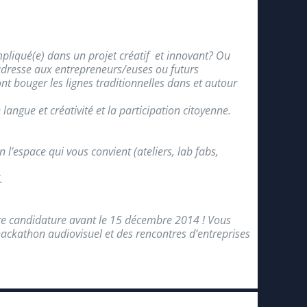
mpliqué(e) dans un projet créatif et innovant? Ou
s’adresse aux entrepreneurs/euses ou futurs
nt bouger les lignes traditionnelles dans et autour
 langue et créativité et la participation citoyenne.
l’espace qui vous convient (ateliers, lab fabs,
.
otre candidature avant le 15 décembre 2014 ! Vous
hackathon audiovisuel et des rencontres d’entreprises