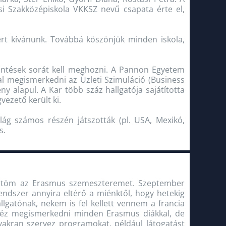
i Szakközépiskola VKKSZ nevű csapata érte el,
ert kívánunk. Továbbá köszönjük minden iskola,
döntések sorát kell meghozni. A Pannon Egyetem
l megismerkedni az Üzleti Szimuláció (Business
y alapul. A Kar több száz hallgatója sajátította
vezető került ki.
ág számos részén játszották (pl. USA, Mexikó,
s.
 töltöm az Erasmus szemeszteremet. Szeptember
endszer annyira eltérő a miénktől, hogy hetekig
gatónak, nekem is fel kellett vennem a francia
ehéz megismerkedni minden Erasmus diákkal, de
yakran szervez programokat, például látogatást