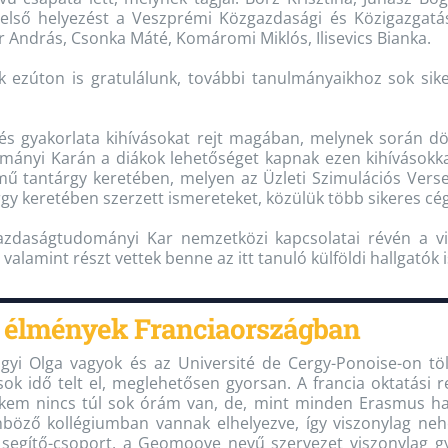
első helyezést a Veszprémi Közgazdasági és Közigazgatás
er András, Csonka Máté, Komáromi Miklós, Ilisevics Bianka.
 ezúton is gratulálunk, további tanulmányaikhoz sok sik
etés gyakorlata kihívásokat rejt magában, melynek során 
ányi Karán a diákok lehetőséget kapnak ezen kihívásokka
mű tantárgy keretében, melyen az Üzleti Szimulációs Versen
rgy keretében szerzett ismereteket, közülük több sikeres cég
azdaságtudományi Kar nemzetközi kapcsolatai révén a vil
alamint részt vettek benne az itt tanuló külföldi hallgatók i
 élmények Franciaországban
ilágyi Olga vagyok és az Université de Cergy-Ponoise-on
ok idő telt el, meglehetősen gyorsan. A francia oktatási r
em nincs túl sok órám van, de, mint minden Erasmus hall
önböző kollégiumban vannak elhelyezve, így viszonylag n
 segítő-csoport, a Geomoove nevű szervezet viszonylag g