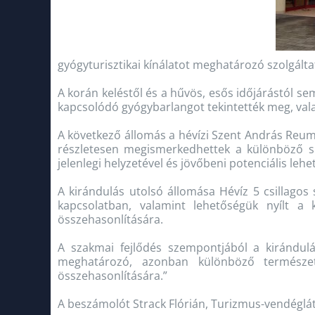
gyógyturisztikai kínálatot meghatározó szolgált
A korán keléstől és a hűvös, esős időjárástól se
kapcsolódó gyógybarlangot tekintették meg, valam
A következő állomás a hévízi Szent András Reu
részletesen megismerkedhettek a különböző spe
jelenlegi helyzetével és jövőbeni potenciális lehe
A kirándulás utolsó állomása Hévíz 5 csillagos 
kapcsolatban, valamint lehetőségük nyílt a
összehasonlítására.
A szakmai fejlődés szempontjából a kirándul
meghatározó, azonban különböző természeti
összehasonlítására.”
A beszámolót Strack Flórián, Turizmus-vendéglátá