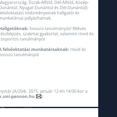
Magyarország, Észak-Alföld, Dél-Alföld, Közép-
Dunántúl, Nyugat-Dunántúl és Dél-Dunántúl)
felsőoktatási intézményeinek hallgatói és
munkatársai pályázhatnak.
Hallgatóknak:
hosszú tanulmányút/ féléves
részképzés, szakmai gyakorlat, valamint rövid és
csoportos tanulmányút
A felsőoktatási munkatársaknak:
rövid és
hosszú tanulmányút
nyvtár (A/204) 2015. január 12-én 14:00-kor a
k.uni-pannon.hu
).