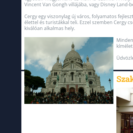
Vincent Van Gongh villájába, vagy Disney Land-b
Cergy egy viszonylag új város, folyamatos fejlesz
élettel és turistákkal teli. Ezzel szemben Cergy
kiválóan alkalmas hely.
Mindenk
kímélet
Üdvözle
Szak