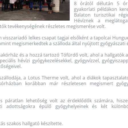
8 órától délután 5 órá
gyakorlati példákon ker
Balaton turisztikai ré
Hévíznek a meglátoga
atók tevékenységének részletes megismerése volt.
m visszariadó lelkes csapat tagjai elsőként a tapolcai Hungu
int megismerkedtek a szálloda által nyújtott gyógyászati é
makórház és a hozzá tartozó Tófürdő volt, ahol a hallgató
ciális hévízi gyógykezelésekkel, gyógyvízzel, gyógyiszapp
tőségeivel.
szállodája, a Lotus Therme volt, ahol a diákok tapasztalat
 kórházban korábban már részletesen megismert gyógyá
ás páratlan lehetőség volt az érdeklődők számára, hisz
 adottságokra épülő gyógyhelyeinek és két különböz
s szakos hallgató készítette.