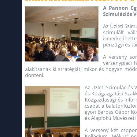
A Pannon Eg
Szimulációs V
Az Üzleti Szim
szimulált vál
ismerkedhettek
pénzügyi és tár
A verseny sor
versenypiaci h
alakítsanak ki stratégiát; mikor és hogyan mód
dönteni.
Az Üzleti Szimulációs 
és Közigazgatási Szak
Közgazdasági és Infor
csapat a balatonfűzfő
győri Baross Gábor Köz
és Alapfokú Művészeti 
A verseny két csopor
Kollégium „Mókus” nevű