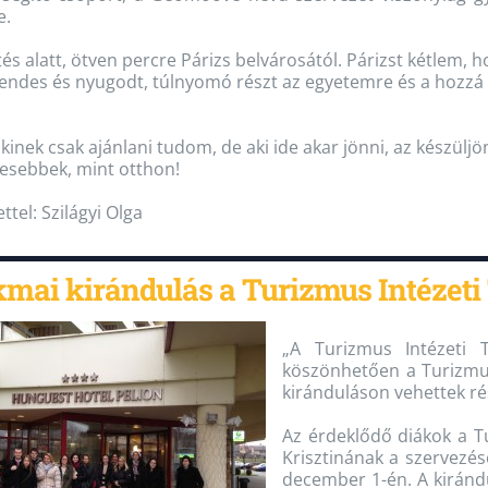
e.
tés alatt, ötven percre Párizs belvárosától. Párizst kétlem,
 csendes és nyugodt, túlnyomó részt az egyetemre és a hozz
inek csak ajánlani tudom, de aki ide akar jönni, az készülj
esebbek, mint otthon!
ttel: Szilágyi Olga
mai kirándulás a Turizmus Intézet
„A Turizmus Intézeti
köszönhetően a Turizmus
kiránduláson vehettek ré
Az érdeklődő diákok a Tu
Krisztinának a szervezé
december 1-én. A kirándu