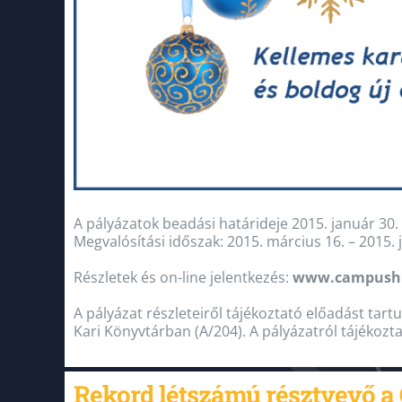
A pályázatok beadási határideje 2015. január 30. 
Megvalósítási időszak: 2015. március 16. – 2015. 
Részletek és on-line jelentkezés:
www.campush
A pályázat részleteiről tájékoztató előadást tart
Kari Könyvtárban (A/204). A pályázatról tájékozt
Rekord létszámú résztvevő a