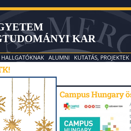
EGYETEM
GTUDOMÁNYI KAR
HALLGATÓKNAK
ALUMNI
KUTATÁS, PROJEKTEK
TK!
Campus Hungary ös