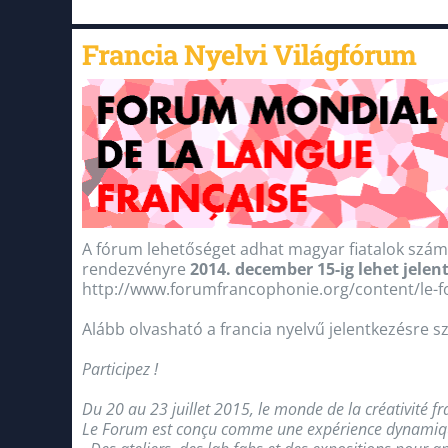
Francia Nyelvi Világfórum
A fórum lehetőséget adhat magyar fiatalok szám
rendezvényre
2014. december 15-ig lehet jelen
http://www.forumfrancophonie.org/content/le-
Alább olvasható a francia nyelvű jelentkezésre sz
Participez !
Du 20 au 23 juillet 2015, le monde de la créativité 
Le Forum est conçu comme une expérience dynamique