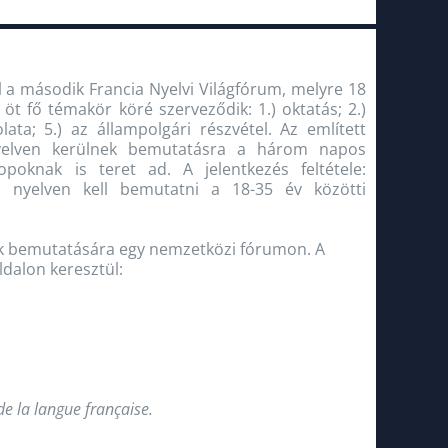
l a második Francia Nyelvi Világfórum, melyre 18
öt fő témakör köré szerveződik: 1.) oktatás; 2.)
lata; 5.) az állampolgári részvétel. Az említett
nyelven kerülnek bemutatásra a három napos
oknak is teret ad. A jelentkezés feltétele:
a nyelven kell bemutatni a 18-35 év közötti
eik bemutatására egy nemzetközi fórumon. A
ldalon keresztül:
e la langue française.