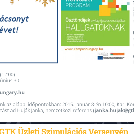
(12:00)
június 30.
ungary.hu
unk az alábbi időpontokban: 2015. január 8-én 10:00, Kari Kö
atást ad Huják Janka, nemzetközi referens (
janka.hujak@gt
 GTK Üzleti Szimulációs Versenyén