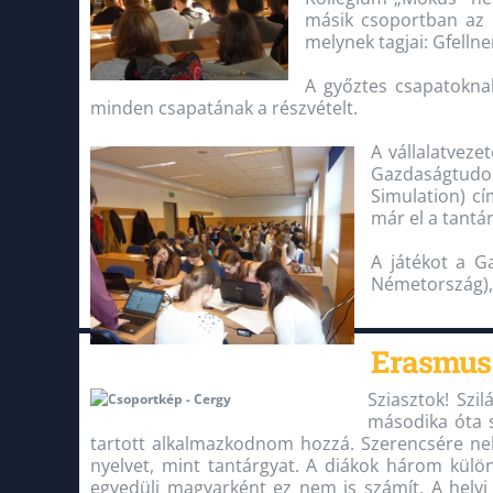
másik csoportban az 
melynek tagjai: Gfelln
A győztes csapatoknak
minden csapatának a részvételt.
A vállalatvez
Gazdaságtudom
Simulation) cí
már el a tantá
A játékot a G
Németország), v
Erasmus
Sziasztok! Sz
másodika óta s
tartott alkalmazkodnom hozzá. Szerencsére nek
nyelvet, mint tantárgyat. A diákok három kül
egyedüli magyarként ez nem is számít. A helyi