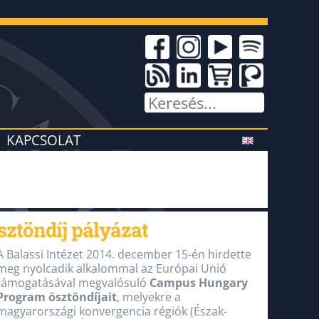
KAPCSOLAT
ztöndíj pályázat
A Balassi Intézet 2014. december 15-én hirdette
meg nyolcadik alkalommal az Európai Unió
támogatásával megvalósuló
Campus Hungary
Program ösztöndíjait
, melyekre a
magyarországi konvergencia régiók (Észak-