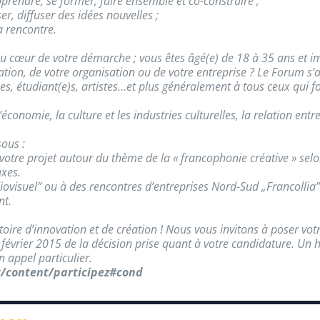
pprendre, se former, faire ensemble et co-construire ;
er, diffuser des idées nouvelles ;
a rencontre.
 au cœur de votre démarche ; vous êtes âgé(e) de 18 à 35 ans et i
iation, de votre organisation ou de votre entreprise ? Le Forum 
, étudiant(e)s, artistes…et plus généralement à tous ceux qui fo
économie, la culture et les industries culturelles, la relation entre
ous :
tre projet autour du thème de la « francophonie créative » selon 
axes.
iovisuel” ou à des rencontres d’entreprises Nord-Sud „Francollia”
nt.
atoire d’innovation et de création ! Nous vous invitons à poser v
 février 2015 de la décision prise quant à votre candidature. Un 
n appel particulier.
/content/participez#cond