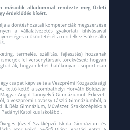
n második alkalommal rendezte meg Üzleti
y érdeklődés kísért.
 célja a döntéshozatali kompetenciák megszerzése
nyen a vállalatvezetés gyakorlati kihívásaival
at nyereséges működtetését a rendelkezésükre álló
is.
ing, termelés, szállítás, fejlesztés) hozzanak
ismerjék fel versenytársaik törekvéseit; hogyan
 megtudták, hogyan lehet hatékonyan csoportosan
 Négy csapat képviselte a Veszprémi Közgazdasági
t, kettő-kettő a szombathelyi Horváth Boldizsár
i Magyar-Angol Tannyelvű Gimnáziumot. Érkezett
ból, a veszprémi Lovassy László Gimnáziumból, a
i III. Béla Gimnázium, Művészeti Szakközépiskola
Padányi Katolikus Iskolából.
i Öveges József Szakképző Iskola Gimnázium és
árka, Ster Enikő, Győrfi Diána, Rostási Petra. A