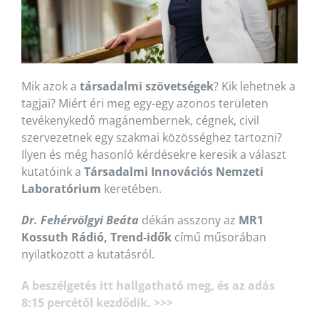
Mik azok a
társadalmi szövetségek
? Kik lehetnek a
tagjai? Miért éri meg egy-egy azonos területen
tevékenykedő magánembernek, cégnek, civil
szervezetnek egy szakmai közösséghez tartozni?
Ilyen és még hasonló kérdésekre keresik a választ
kutatóink a
Társadalmi Innovációs Nemzeti
Laboratórium
keretében.
Dr. Fehérvölgyi Beáta
dékán asszony az
MR1
Kossuth Rádió, Trend-idők
című műsorában
nyilatkozott a kutatásról.
A beszélgetés itt hallgatható meg, és az adás
8:15 percétől kezdődik. >>>