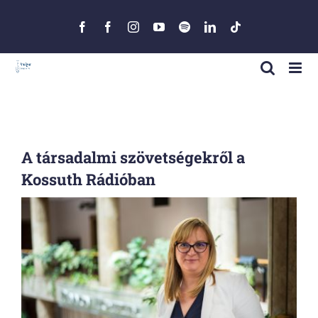
Skip
to
Facebook
Facebook
Instagram
YouTube
Spotify
LinkedIn
Tiktok
content
A társadalmi szövetségekről a
Kossuth Rádióban