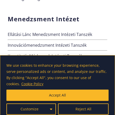
Menedzsment Intézet
Ellátási Lánc Menedzsment Intézeti Tanszék
Innovációmenedzsment Intézeti Tanszék
Kvantitatív Módszerek Intézeti Tanszék
We use cookies to enhance your browsing experience,
Szervezési és Vezetési Intézeti Tanszék
serve personalized ads or content, and analyze our traffic.
By clicking "Accept All", you consent to our use of
cookies.
Cookie Policy
Accept All
Customize
Reject All