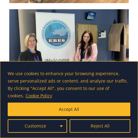
We use cookies to enhance your browsing experience,
serve personalized ads or content, and analyze our traffic.
By clicking "Accept All", you consent to our use of
cookies.
Cookie Policy
Accept All
Customize
Reject All