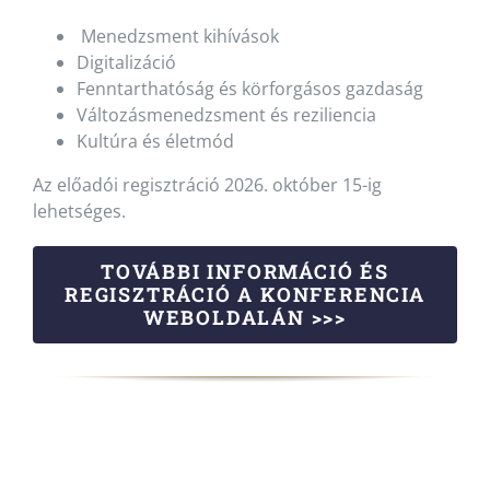
Menedzsment kihívások
Digitalizáció
Fenntarthatóság és körforgásos gazdaság
Változásmenedzsment és reziliencia
Kultúra és életmód
Az előadói regisztráció 2026. október 15-ig
lehetséges.
TOVÁBBI INFORMÁCIÓ ÉS
REGISZTRÁCIÓ A KONFERENCIA
WEBOLDALÁN >>>