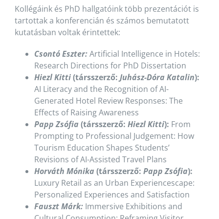
Kollégáink és PhD hallgatóink több prezentációt is
tartottak a konferencián és számos bemutatott
kutatásban voltak érintettek:
Csontó Eszter:
Artificial Intelligence in Hotels:
Research Directions for PhD Dissertation
Hiezl Kitti
(társszerző:
Juhász-Dóra Katalin
):
AI Literacy and the Recognition of AI-
Generated Hotel Review Responses: The
Effects of Raising Awareness
Papp Zsófia
(társszerző:
Hiezl Kitti
):
From
Prompting to Professional Judgement: How
Tourism Education Shapes Students’
Revisions of AI-Assisted Travel Plans
Horváth Mónika
(társszerző:
Papp Zsófia
):
Luxury Retail as an Urban Experiencescape:
Personalized Experiences and Satisfaction
Fauszt Márk:
Immersive Exhibitions and
Cultural Consumption: Reframing Visitor