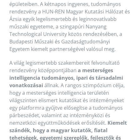
épületeiben. A kétnapos ingyenes, tudományos
rendezvény a HUN-REN Magyar Kutatási Hálózat és
Ázsia egyik legelismertebb és leginnovatívabb
műszaki egyeteme, a szingapúri Nanyang
Technological University közös rendezésében, a
Budapesti Műszaki és Gazdaságtudományi
Egyetem kiemelt partnerségével valósul meg.
A világ legismertebb szakembereit felvonultató
rendezvény középpontjában
a mesterséges
intelligencia tudományos, ipari és társadalmi
vonatkozásai
állnak. A rangos szimpózium célja,
hogy a mesterséges intelligencia területén
világszinten elismert kutatókat és intézményeket
egy platformra gyűjtve elősegítse a tudományos
párbeszédet, valamint az intézményközi és
nemzetközi együttműködések erősítését.
Kiemelt
szándék, hogy a magyar kutatók, fiatal
tehetségek, egyetemi szereplők, fejlesztők és