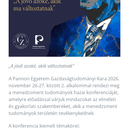
„A jövő azoké, akik változtatnak”
A Pannon Egyetem Gazdaságtudományi Kara 2026.
november 26-27. között 2. alkalommal rendezi meg
a menedzsment tudományok hazai konferenciáját,
amelyre előadással várjuk mindazokat az elméleti
és gyakorlati szakembereket, akik a menedzsment
tudományok területén tevékenykednek.
A konferencia kiemelt témakörei: