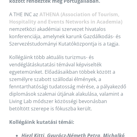
között rendeztek meg Portugáliában.
A THE INC az
ATHENA (Association of Tourism,
Hospitality and Events Networks in Academia)
nemzetközi akadémiai szervezet hivatalos
konferenciája, amelynek karunk Gazdálkodás- és
Szervezéstudományi Kutatóközpontja is a tagja.
Kollégáink több aktuális turizmus- és
vendéglátáskutatási témával képviselték
egyetemünket. Előadásaikban többek között a
személyre szabott szállodai élmények, a
fenntarthatósági tudatosság mérése, a pályakezdő
diplomások szakmai útjának alakulása, valamint a
Living Lab módszer közösségi bevonásban
betöltött szerepe is fókuszba került.
Kollégáink kutatási témái:
Hiezl Kitti, Gyurácz-Németh Petra, Michalkó