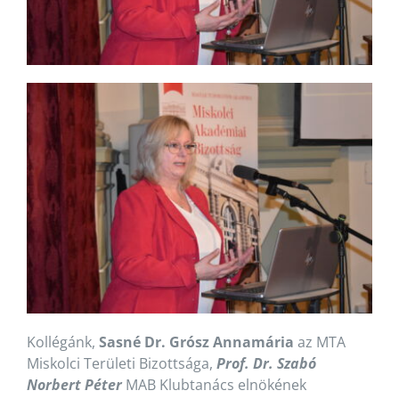
Kollégánk,
Sasné Dr. Grósz Annamária
az MTA
Miskolci Területi Bizottsága,
Prof. Dr. Szabó
Norbert Péter
MAB Klubtanács elnökének