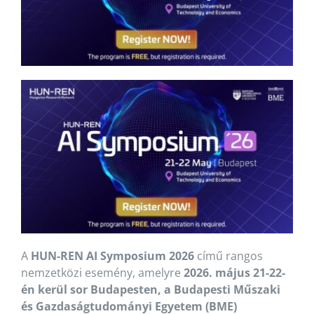
A
HUN-REN AI Symposium 2026
című rangos
nemzetközi esemény, amelyre
2026. május 21-22-
én kerül sor Budapesten, a Budapesti Műszaki
és Gazdaságtudományi Egyetem (BME)