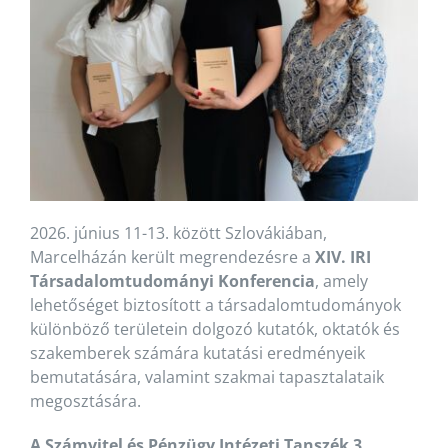
2026. június 11-13. között Szlovákiában,
Marcelházán került megrendezésre a
XIV. IRI
Társadalomtudományi Konferencia
, amely
lehetőséget biztosított a társadalomtudományok
különböző területein dolgozó kutatók, oktatók és
szakemberek számára kutatási eredményeik
bemutatására, valamint szakmai tapasztalataik
megosztására.
A Számvitel és Pénzügy Intézeti Tanszék 3