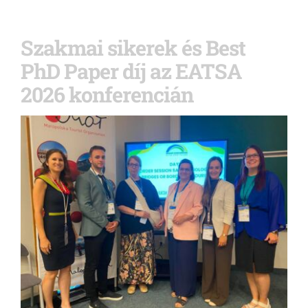
Szakmai sikerek és Best
PhD Paper díj az EATSA
2026 konferencián