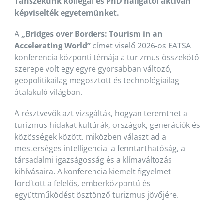
Tanszékünk kollégái és PhD hallgatói aktívan
képviselték egyetemünket.
A
„Bridges over Borders: Tourism in an
Accelerating World”
címet viselő 2026-os EATSA
konferencia központi témája a turizmus összekötő
szerepe volt egy egyre gyorsabban változó,
geopolitikailag megosztott és technológiailag
átalakuló világban.
A résztvevők azt vizsgálták, hogyan teremthet a
turizmus hidakat kultúrák, országok, generációk és
közösségek között, miközben választ ad a
mesterséges intelligencia, a fenntarthatóság, a
társadalmi igazságosság és a klímaváltozás
kihívásaira. A konferencia kiemelt figyelmet
fordított a felelős, emberközpontú és
együttműködést ösztönző turizmus jövőjére.