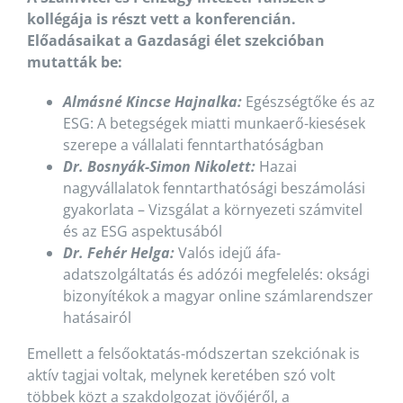
kollégája is részt vett a konferencián.
Előadásaikat a Gazdasági élet szekcióban
mutatták be:
Almásné Kincse Hajnalka:
Egészségtőke és az
ESG: A betegségek miatti munkaerő-kiesések
szerepe a vállalati fenntarthatóságban
Dr. Bosnyák-Simon Nikolett:
Hazai
nagyvállalatok fenntarthatósági beszámolási
gyakorlata – Vizsgálat a környezeti számvitel
és az ESG aspektusából
Dr. Fehér Helga:
Valós idejű áfa-
adatszolgáltatás és adózói megfelelés: oksági
bizonyítékok a magyar online számlarendszer
hatásairól
Emellett a felsőoktatás-módszertan szekciónak is
aktív tagjai voltak, melynek keretében szó volt
többek közt a szakdolgozat jövőjéről, a