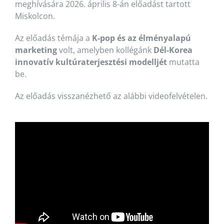
meghívására 2026. április 8-án előadást tartott
Miskolcon.
Az előadás témája a
K-pop és az élményalapú
marketing
volt, amelyben kollégánk
Dél-Korea
innovatív kultúraterjesztési modelljét
mutatta
be.
Az előadás visszanézhető az alábbi videofelvételen.