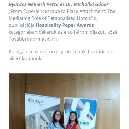
Gyurácz-Németh Petra és Dr. Michalkó Gábor
„
From Experiencescape to Place Attachment: The
Mediating Role of Personalised Hotels” c.
publikációja
Hospitality Paper Awards
kategóriában bekerült az első három díjazott közé.
További információ
itt
.
Kollégáinknak ezúton is gratulálunk, további sok
sikert kívánunk.