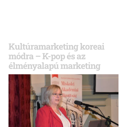
Kultúramarketing koreai
módra – K-pop és az
élményalapú marketing