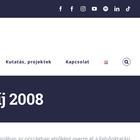
Facebook
Facebook
Instagram
YouTube
Spotify
LinkedIn
Tikt
Kutatás, projektek
Kapcsolat
j 2008
ában az országban elsőként nyerte el a Felsőoktatási