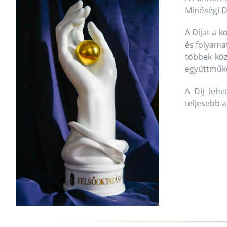
Minőségi D
A Díjat a 
és folyamat
többek közö
együttműkö
A Díj lehe
teljesebb 