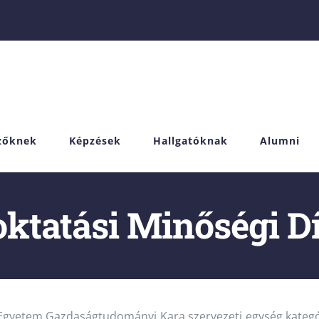
izőknek
Képzések
Hallgatóknak
Alumni
oktatási Minőségi Dí
gyetem Gazdaságtudományi Kara szervezeti egység kategóri