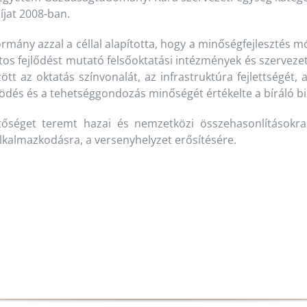
íjat 2008-ban.
kormány azzal a céllal alapította, hogy a minőségfejleszt
os fejlődést mutató felsőoktatási intézmények és szervezeti
tt az oktatás színvonalát, az infrastruktúra fejlettségét, a
dés és a tehetséggondozás minőségét értékelte a bíráló bi
tőséget teremt hazai és nemzetközi összehasonlításokra
alkalmazkodásra, a versenyhelyzet erősítésére.