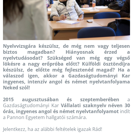
Nyelvvizsgára készülsz, de még nem vagy teljesen
biztos magadban? Hiányosnak érzed a
nyelvtudásodat? Szükséged van még egy végső
lökésre a nagy erőpróba előtt? Külföldi ösztöndíjra
készülsz, de előtte még fejlesztenéd magad? Ha a
válaszod igen, akkor a Gazdaságtudományi Kar
ingyenes, intenzív angol és német nyelvtanfolyama
Neked szól!
2015 augusztusában és szeptemberében
a
Gazdaságtudományi Kar
Vállalati szaknyelv néven 30
órás, ingyenes angol és német nyelvtanfolyamot
indít
a Pannon Egyetem hallgatói számára.
Jelentkezz, ha az alábbi feltételek igazak Rád!