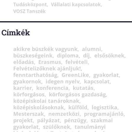
Tudásközpont
Vállalati kapcsolatok
VOSZ Tanszék
Címkék
akikre büszkék vagyunk
alumni
büszkeségeink
diploma
díj
elsősöknek
előadás
Erasmus
felvételi
Felvételizőknek ajánljuk!
fenntarthatóság
GreenLike
gyakorlat
gyakornok
idegen nyelv
kapcsolat
karrier
konferencia
kutatás
körforgásos
körforgásos gazdaság
középiskolai tanároknak
középiskolásoknak
külföld
logisztika
Mesterszak
nemzetközi
programajánló
projekt
pályázat
pénzügy
szakmai
gyakorlat
szülőknek
tanulmányi