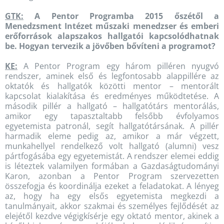
GTK:
A Pentor Programba 2015 őszétől a
Menedzsment Intézet műszaki menedzser és emberi
erőforrások alapszakos hallgatói kapcsolódhatnak
be. Hogyan tervezik a jövőben bővíteni a programot?
KE:
A Pentor Program egy három pilléren nyugvó
rendszer, aminek első és legfontosabb alappillére az
oktatók és hallgatók közötti mentor – mentorált
kapcsolat kialakítása és eredményes működtetése. A
második pillér a hallgató – hallgatótárs mentorálás,
amikor egy tapasztaltabb felsőbb évfolyamos
egyetemista patronál, segít hallgatótársának. A pillér
harmadik eleme pedig az, amikor a már végzett,
munkahellyel rendelkező volt hallgató (alumni) vesz
pártfogásába egy egyetemistát. A rendszer elemei eddig
is léteztek valamilyen formában a Gazdaságtudományi
Karon, azonban a Pentor Program szervezetten
összefogja és koordinálja ezeket a feladatokat. A lényeg
az, hogy ha egy elsős egyetemista megkezdi a
tanulmányait, akkor szakmai és személyes fejlődését az
elejétől kezdve végigkísérje egy oktató mentor, akinek a