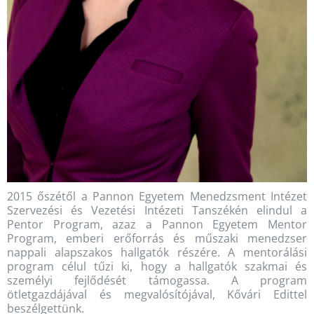
2015 őszétől a Pannon Egyetem Menedzsment Intézet
Szervezési és Vezetési Intézeti Tanszékén elindul a
Pentor Program, azaz a Pannon Egyetem Mentor
Program, emberi erőforrás és műszaki menedzser
nappali alapszakos hallgatók részére. A mentorálási
program célul tűzi ki, hogy a hallgatók szakmai és
személyi fejlődését támogassa. A program
ötletgazdájával és megvalósítójával, Kővári Edittel
beszélgettünk.