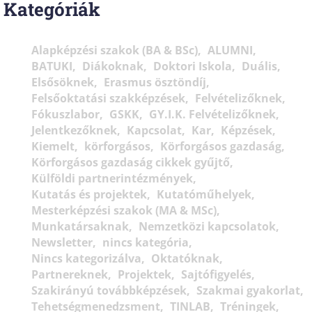
Kategóriák
Alapképzési szakok (BA & BSc)
ALUMNI
BATUKI
Diákoknak
Doktori Iskola
Duális
Elsősöknek
Erasmus ösztöndíj
Felsőoktatási szakképzések
Felvételizőknek
Fókuszlabor
GSKK
GY.I.K. Felvételizőknek
Jelentkezőknek
Kapcsolat
Kar
Képzések
Kiemelt
körforgásos
Körforgásos gazdaság
Körforgásos gazdaság cikkek gyűjtő
Külföldi partnerintézmények
Kutatás és projektek
Kutatóműhelyek
Mesterképzési szakok (MA & MSc)
Munkatársaknak
Nemzetközi kapcsolatok
Newsletter
nincs kategória
Nincs kategorizálva
Oktatóknak
Partnereknek
Projektek
Sajtófigyelés
Szakirányú továbbképzések
Szakmai gyakorlat
Tehetségmenedzsment
TINLAB
Tréningek