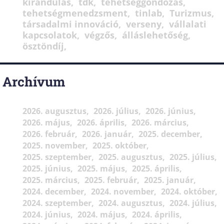
kirándulás
tdk
tehetséggondozás
tehetségmenedzsment
tinlab
Turizmus
társadalmi innováció
verseny
vállalati
kapcsolatok
végzős
álláslehetőség
ösztöndíj
Archívum
2026. augusztus
2026. július
2026. június
2026. május
2026. április
2026. március
2026. február
2026. január
2025. december
2025. november
2025. október
2025. szeptember
2025. augusztus
2025. július
2025. június
2025. május
2025. április
2025. március
2025. február
2025. január
2024. december
2024. november
2024. október
2024. szeptember
2024. augusztus
2024. július
2024. június
2024. május
2024. április