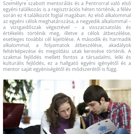
Személyre szabott mentorálás és a Pentrorral való első
egyéni találkozás is a regisztrációs héten történik, a félév
során ez 4 találkozót foglal magában. Az első alkalommal
az egyéni célok meghatározása, a negyedik alkalommal –
a vizsgaidőszak végeztével – a visszacsatolás és
értékelés történik meg, illetve a célok átbeszélése,
esetleges további cél kijelölése. A második és harmadik
alkalommal, a folyamatok átbeszélése, akadályok
feltérképezése és megoldási utak keresése történik. A
szakmai fejlődés mellett fontos a társadalmi, lelki és
kulturális fejlődés, ez a hallgató egyéni igényétől és a
mentor saját egyéniségétől és módszerétől is függ.