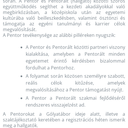
során. A Pentor és Pentorált (hallgató) közötti szoros
együttműködés segíthet a kezdeti akadályokkal való
megbirkózásban, a középiskola után az egyetemi
kultúrába való beilleszkedésben, valamint ösztönzi és
támogatja az egyéni tanulmányi és karrier célok
megvalósítását.
A Pentor tevékenysége az alábbi pilléreken nyugszik:
A Pentor és Pentorált közötti partneri viszony
kialakítása, amelyben a Pentorált minden
egyetemet érintő kérdésben bizalommal
fordulhat a Pentorhoz.
A folyamat során közösen személyre szabott,
reális célok kitűzése, amelyek
megvalósításához a Pentor támogatást nyújt.
A Pentor a Pentorált szakmai fejlődéséről
rendszeres visszajelzést ad.
A Pentorokat a Gólyatábor ideje alatt, illetve a
szaktájékoztató keretében a regisztrációs héten ismerik
meg a hallgatók.