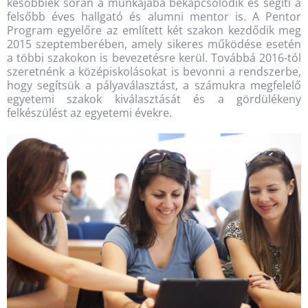
későbbiek során a munkájába bekapcsolódik és segíti a
felsőbb éves hallgató és alumni mentor is. A Pentor
Program egyelőre az említett két szakon kezdődik meg
2015 szeptemberében, amely sikeres működése esetén
a többi szakokon is bevezetésre kerül. Továbbá 2016-tól
szeretnénk a középiskolásokat is bevonni a rendszerbe,
hogy segítsük a pályaválasztást, a számukra megfelelő
egyetemi szakok kiválasztását és a gördülékeny
felkészülést az egyetemi évekre.