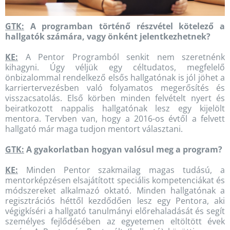
GTK:
A programban történő részvétel kötelező a
hallgatók számára, vagy önként jelentkezhetnek?
KE:
A Pentor Programból senkit nem szeretnénk
kihagyni. Úgy véljük egy céltudatos, megfelelő
önbizalommal rendelkező elsős hallgatónak is jól jöhet a
karriertervezésben való folyamatos megerősítés és
visszacsatolás. Első körben minden felvételt nyert és
beiratkozott nappalis hallgatónak lesz egy kijelölt
mentora. Tervben van, hogy a 2016-os évtől a felvett
hallgató már maga tudjon mentort választani.
GTK:
A gyakorlatban hogyan valósul meg a program?
KE:
Minden Pentor szakmailag magas tudású, a
mentorképzésen elsajátított speciális kompetenciákat és
módszereket alkalmazó oktató. Minden hallgatónak a
regisztrációs héttől kezdődően lesz egy Pentora, aki
végigkíséri a hallgató tanulmányi előrehaladását és segít
személyes fejlődésében az egyetemen eltöltött évek