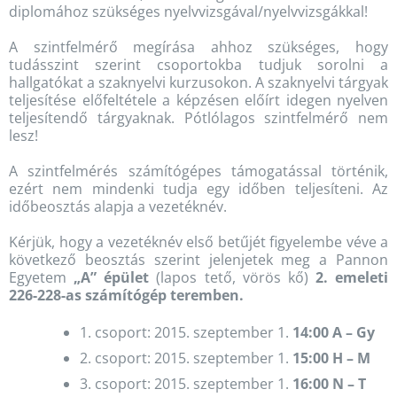
diplomához szükséges nyelvvizsgával/nyelvvizsgákkal!
A szintfelmérő megírása ahhoz szükséges, hogy
tudásszint szerint csoportokba tudjuk sorolni a
hallgatókat a szaknyelvi kurzusokon. A szaknyelvi tárgyak
teljesítése előfeltétele a képzésen előírt idegen nyelven
teljesítendő tárgyaknak. Pótlólagos szintfelmérő nem
lesz!
A szintfelmérés számítógépes támogatással történik,
ezért nem mindenki tudja egy időben teljesíteni. Az
időbeosztás alapja a vezetéknév.
Kérjük, hogy a vezetéknév első betűjét figyelembe véve a
következő beosztás szerint jelenjetek meg a Pannon
Egyetem
„A” épület
(lapos tető, vörös kő)
2. emeleti
226-228-as számítógép teremben.
1. csoport: 2015. szeptember 1.
14:00 A – Gy
2. csoport: 2015. szeptember 1.
15:00 H – M
3. csoport: 2015. szeptember 1.
16:00 N – T