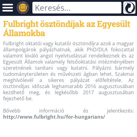
Fulbright ösztöndíjak az Egyesült
Államokba
Fulbright oktatói vagy kutatói ösztöndíjra azok a magyar
állampolgárok pályázhatnak, akik PhD/DLA fokozattal
valamint kiváló angol nyelvtudással rendelkeznek és az
Egyesült Államok valamely felsőoktatási intézményében
szeretnének tanítani vagy kutatni. Pályázni bármely
tudományterületen és művészeti ágban lehet. Szakmai
meghívólevél a sikeres pályázat előfeltétele. Az
ösztöndíjas időszak leghamarabb 2016 augusztusában
kezdhető meg, és legkésőbb 2017 augusztusában
fejezhető be.
Bővebb információ és jelentkezés:
http://www.fulbright.hu/for-hungarians/