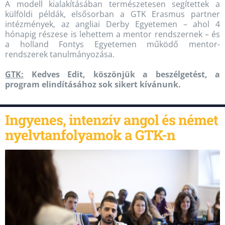
A modell kialakításában természetesen segítettek a
külföldi példák, elsősorban a GTK Erasmus partner
intézmények, az angliai Derby Egyetemen – ahol 4
hónapig részese is lehettem a mentor rendszernek – és
a holland Fontys Egyetemen működő mentor-
rendszerek tanulmányozása.
GTK:
Kedves Edit, köszönjük a beszélgetést, a
program elindításához sok sikert kívánunk.
Ingyenes, intenzív angol és német
nyelvtanfolyamok a GTK-n