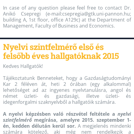
In case of any question please feel free to contact Dr.
Anikó Csepregi (e-mail:csepregia@gtk.uni-pannon.hu;
building A, 1st floor, office A129c) at the Department of
Management, Faculty of Business and Economics.
Nyelvi szintfelmérő első és
felsőbb éves hallgatóknak 2015
Kedves Hallgatók!
Tájékoztatunk Benneteket, hogy a Gazdaságtudományi
Kar 2 féléven át, heti 2 órában (egy alkalommal)
lehetőséget ad az ingyenes nyelvtanulásra, angol és
német üzleti- és gazdasági, illetve üzleti- és
idegenforgalmi szaknyelvből a hallgatóik számára.
A nyelvi képzésben való részvétel feltétele a
nyelvi
szintfelmérő
megírása, amelyre 2015. szeptember 1-
én, kedden délután kerül sor.
A megjelenés mindenki
számára kötelező, aki még nem rendelkezik a