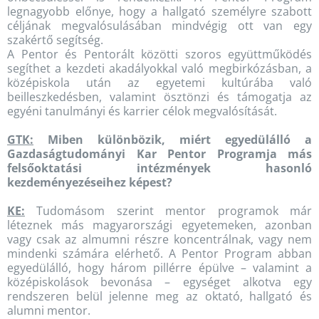
legnagyobb előnye, hogy a hallgató személyre szabott
céljának megvalósulásában mindvégig ott van egy
szakértő segítség.
A Pentor és Pentorált közötti szoros együttműködés
segíthet a kezdeti akadályokkal való megbirkózásban, a
középiskola után az egyetemi kultúrába való
beilleszkedésben, valamint ösztönzi és támogatja az
egyéni tanulmányi és karrier célok megvalósítását.
GTK:
Miben különbözik, miért egyedülálló a
Gazdaságtudományi Kar Pentor Programja más
felsőoktatási intézmények hasonló
kezdeményezéseihez képest?
KE:
Tudomásom szerint mentor programok már
léteznek más magyarországi egyetemeken, azonban
vagy csak az almumni részre koncentrálnak, vagy nem
mindenki számára elérhető. A Pentor Program abban
egyedülálló, hogy három pillérre épülve – valamint a
középiskolások bevonása – egységet alkotva egy
rendszeren belül jelenne meg az oktató, hallgató és
alumni mentor.