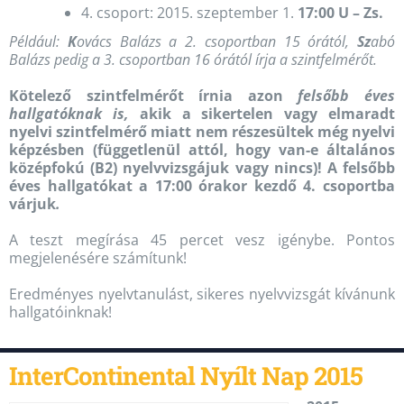
4. csoport: 2015. szeptember 1.
17:00 U – Zs.
Például:
K
ovács Balázs a 2. csoportban 15 órától,
Sz
abó
Balázs pedig a 3. csoportban 16 órától írja a szintfelmérőt.
Kötelező szintfelmérőt írnia azon
felsőbb éves
hallgatóknak is,
akik a sikertelen vagy elmaradt
nyelvi szintfelmérő miatt nem részesültek még nyelvi
képzésben (függetlenül attól, hogy van-e általános
középfokú (B2) nyelvvizsgájuk vagy nincs)! A felsőbb
éves hallgatókat a 17:00 órakor kezdő 4. csoportba
várjuk
.
A teszt megírása 45 percet vesz igénybe. Pontos
megjelenésére számítunk!
Eredményes nyelvtanulást, sikeres nyelvvizsgát kívánunk
hallgatóinknak!
InterContinental Nyílt Nap 2015