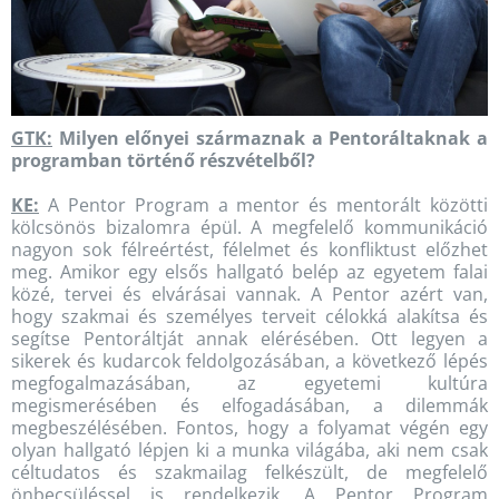
GTK:
Milyen előnyei származnak a Pentoráltaknak a
programban történő részvételből?
KE:
A Pentor Program a mentor és mentorált közötti
kölcsönös bizalomra épül. A megfelelő kommunikáció
nagyon sok félreértést, félelmet és konfliktust előzhet
meg. Amikor egy elsős hallgató belép az egyetem falai
közé, tervei és elvárásai vannak. A Pentor azért van,
hogy szakmai és személyes terveit célokká alakítsa és
segítse Pentoráltját annak elérésében. Ott legyen a
sikerek és kudarcok feldolgozásában, a következő lépés
megfogalmazásában, az egyetemi kultúra
megismerésében és elfogadásában, a dilemmák
megbeszélésében. Fontos, hogy a folyamat végén egy
olyan hallgató lépjen ki a munka világába, aki nem csak
céltudatos és szakmailag felkészült, de megfelelő
önbecsüléssel is rendelkezik. A Pentor Program