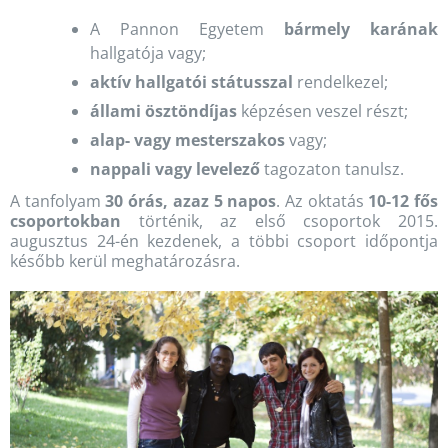
A Pannon Egyetem
bármely karának
hallgatója vagy;
aktív hallgatói státusszal
rendelkezel;
állami ösztöndíjas
képzésen veszel részt;
alap- vagy mesterszakos
vagy;
nappali vagy levelező
tagozaton tanulsz.
A tanfolyam
30 órás, azaz 5 napos
. Az oktatás
10-12 fős
csoportokban
történik, az első csoportok 2015.
augusztus 24-én kezdenek, a többi csoport időpontja
később kerül meghatározásra.