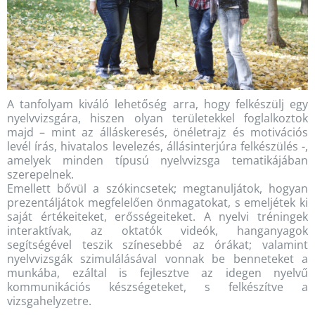
A tanfolyam kiváló lehetőség arra, hogy felkészülj egy
nyelvvizsgára, hiszen olyan területekkel foglalkoztok
majd – mint az álláskeresés, önéletrajz és motivációs
levél írás, hivatalos levelezés, állásinterjúra felkészülés -,
amelyek minden típusú nyelvvizsga tematikájában
szerepelnek.
Emellett bővül a szókincsetek; megtanuljátok, hogyan
prezentáljátok megfelelően önmagatokat, s emeljétek ki
saját értékeiteket, erősségeiteket. A nyelvi tréningek
interaktívak, az oktatók videók, hanganyagok
segítségével teszik színesebbé az órákat; valamint
nyelvvizsgák szimulálásával vonnak be benneteket a
munkába, ezáltal is fejlesztve az idegen nyelvű
kommunikációs készségeteket, s felkészítve a
vizsgahelyzetre.