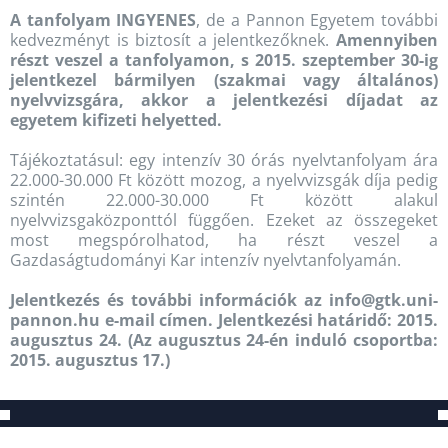
A tanfolyam INGYENES
, de a Pannon Egyetem további
kedvezményt is biztosít a jelentkezőknek.
Amennyiben
részt veszel a tanfolyamon, s 2015. szeptember 30-ig
jelentkezel bármilyen (szakmai vagy általános)
nyelvvizsgára, akkor a jelentkezési díjadat az
egyetem kifizeti helyetted.
Tájékoztatásul: egy intenzív 30 órás nyelvtanfolyam ára
22.000-30.000 Ft között mozog, a nyelvvizsgák díja pedig
szintén 22.000-30.000 Ft között alakul
nyelvvizsgaközponttól függően. Ezeket az összegeket
most megspórolhatod, ha részt veszel a
Gazdaságtudományi Kar intenzív nyelvtanfolyamán.
Jelentkezés és további információk az info@gtk.uni-
pannon.hu e-mail címen. Jelentkezési határidő: 2015.
augusztus 24. (Az augusztus 24-én induló csoportba:
2015. augusztus 17.)