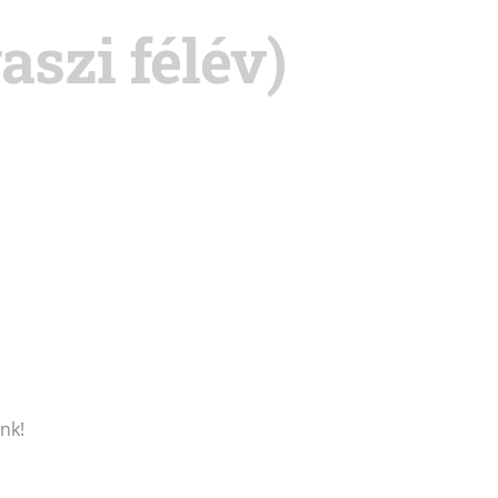
aszi félév)
nk!