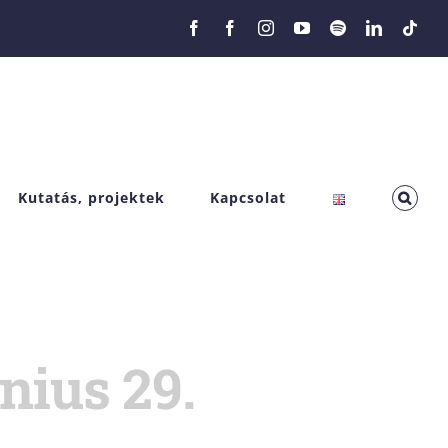
Facebook
Facebook
Instagram
YouTube
Spotify
LinkedIn
Tikt
Kutatás, projektek
Kapcsolat
nius 29.