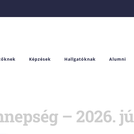
izőknek
Képzések
Hallgatóknak
Alumni
nepség – 2026. jú