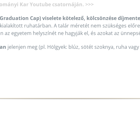
udományi Kar Youtube csatornáján. >>>
(Graduation Cap) viselete kötelező, kölcsönzése díjment
kialakított ruhatárban. A talár méretét nem szükséges előre
an az egyetem helyszínét ne hagyják el, és azokat az ünnep
ban
jelenjen meg (pl. Hölgyek: blúz, sötét szoknya, ruha vagy