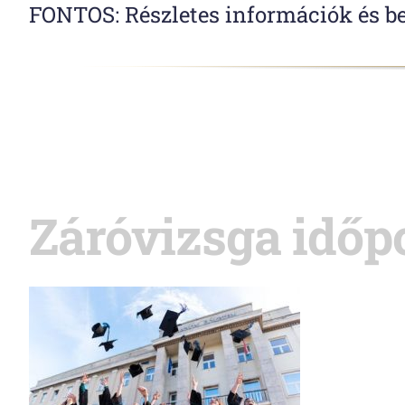
FONTOS: Részletes információk és b
Záróvizsga időpo