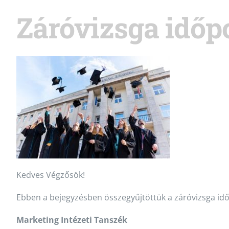
Záróvizsga időpo
Kedves Végzősök!
Ebben a bejegyzésben összegyűjtöttük a záróvizsga idő
Marketing Intézeti Tanszék