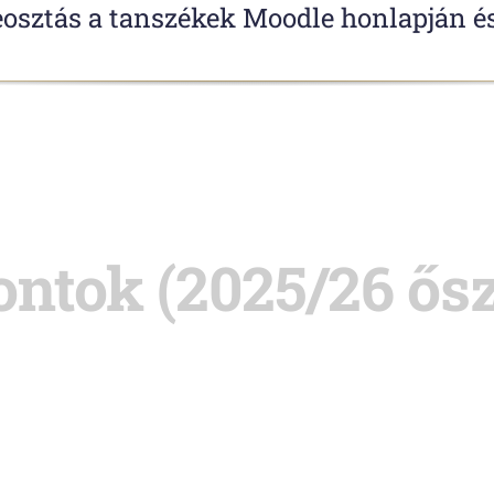
eosztás a tanszékek Moodle honlapján 
ntok (2025/26 őszi