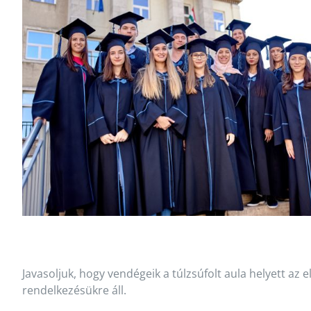
Javasoljuk, hogy vendégeik a túlzsúfolt aula helyett az
rendelkezésükre áll.