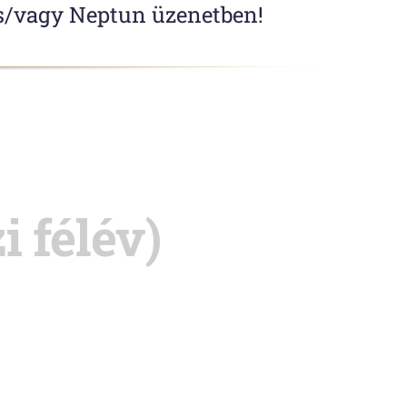
és/vagy Neptun üzenetben!
 félév)