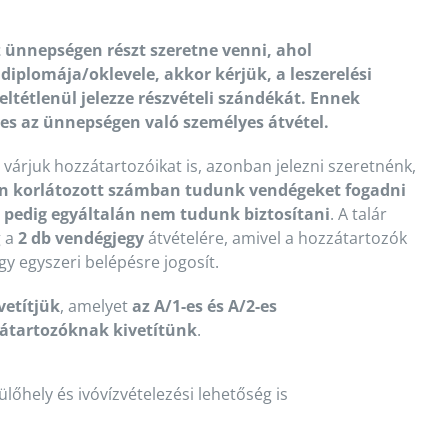
ünnepségen részt szeretne venni, ahol
diplomája/oklevele, akkor kérjük, a leszerelési
feltétlenül jelezze részvételi szándékát. Ennek
s az ünnepségen való személyes átvétel.
várjuk hozzátartozóikat is, azonban jelezni szeretnénk,
an korlátozott számban tudunk vendégeket fogadni
et pedig egyáltalán nem tudunk biztosítani
. A talár
 a
2 db vendégjegy
átvételére, amivel a hozzátartozók
gy egyszeri belépésre jogosít.
vetítjük
, amelyet
az A/1-es és A/2-es
átartozóknak kivetítünk
.
lőhely és ivóvízvételezési lehetőség is