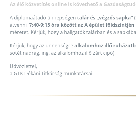
Az élő közvetítés online is követhető a Gazdaságt
A diplomaátadó ünnepségen
talár és „végzős sapka” 
átvenni
7:40-9:15 óra között az A épület földszintjén
méretet. Kérjük, hogy a hallgatók talárban és a sapkáb
Kérjük, hogy az ünnepségre
alkalomhoz illő ruházat
sötét nadrág, ing, az alkalomhoz illő zárt cipő).
Üdvözlettel,
a GTK Dékáni Titkárság munkatársai