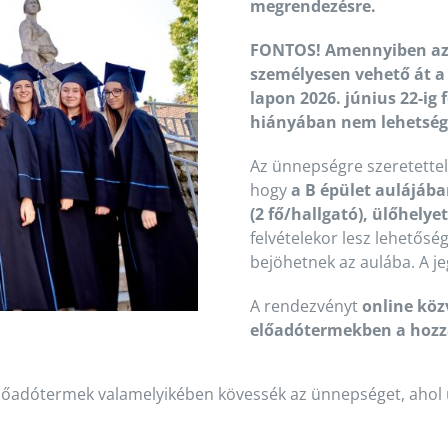
megrendezésre.
FONTOS! Amennyiben az 
személyesen vehető át a 
lapon 2026. június 22-ig 
hiányában nem lehetsége
Az ünnepségre szeretettel 
hogy
a B épület aulájáb
(2 fő/hallgató), ülőhely
felvételekor lesz lehetőség
bejöhetnek az aulába. A je
A rendezvényt
online köz
előadótermekben a hozz
 előadótermek valamelyikében kövessék az ünnepséget, ahol ü