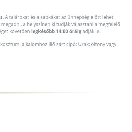
es
. A talárokat és a sapkákat az ünnepség előtt lehet
 megadni, a helyszínen ki tudják választani a megfelelő
séget követően
legkésőbb 14:00 óráig
adják le.
 kosztüm, alkalomhoz illő zárt cipő; Urak: öltöny vagy