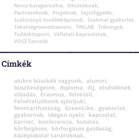
Nincs kategorizálva
Oktatóknak
Partnereknek
Projektek
Sajtófigyelés
Szakirányú továbbképzések
Szakmai gyakorlat
Tehetségmenedzsment
TINLAB
Tréningek
Tudásközpont
Vállalati kapcsolatok
VOSZ Tanszék
Címkék
akikre büszkék vagyunk
alumni
büszkeségeink
diploma
díj
elsősöknek
előadás
Erasmus
felvételi
Felvételizőknek ajánljuk!
fenntarthatóság
GreenLike
gyakorlat
gyakornok
idegen nyelv
kapcsolat
karrier
konferencia
kutatás
körforgásos
körforgásos gazdaság
középiskolai tanároknak