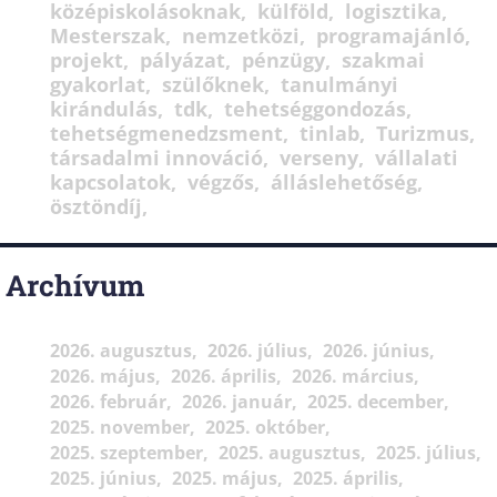
középiskolásoknak
külföld
logisztika
Mesterszak
nemzetközi
programajánló
projekt
pályázat
pénzügy
szakmai
gyakorlat
szülőknek
tanulmányi
kirándulás
tdk
tehetséggondozás
tehetségmenedzsment
tinlab
Turizmus
társadalmi innováció
verseny
vállalati
kapcsolatok
végzős
álláslehetőség
ösztöndíj
Archívum
2026. augusztus
2026. július
2026. június
2026. május
2026. április
2026. március
2026. február
2026. január
2025. december
2025. november
2025. október
2025. szeptember
2025. augusztus
2025. július
2025. június
2025. május
2025. április