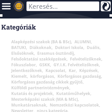
Kategóriák
Alapképzési szakok (BA & BSc)
ALUMNI
BATUKI
Diákoknak
Doktori Iskola
Duális
Elsősöknek
Erasmus ösztöndíj
Felsőoktatási szakképzések
Felvételizőknek
Fókuszlabor
GSKK
GY.I.K. Felvételizőknek
Jelentkezőknek
Kapcsolat
Kar
Képzések
Kiemelt
körforgásos
Körforgásos gazdaság
Körforgásos gazdaság cikkek gyűjtő
Külföldi partnerintézmények
Kutatás és projektek
Kutatóműhelyek
Mesterképzési szakok (MA & MSc)
Munkatársaknak
Nemzetközi kapcsolatok
Newsletter
nincs kategória