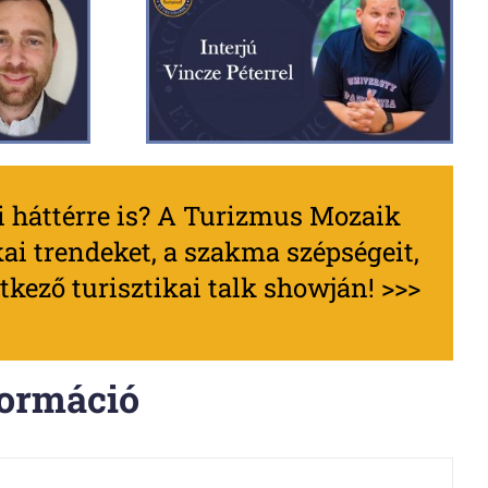
i háttérre is? A Turizmus Mozaik
kai trendeket, a szakma szépségeit,
ező turisztikai talk showján! >>>
formáció