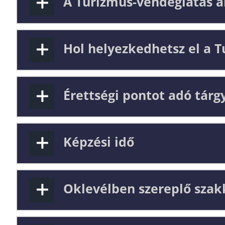
A Turizmus-vendéglátás a
Hol helyezkedhetsz el a 
Érettségi pontot adó tárg
Képzési idő
Oklevélben szereplő sza