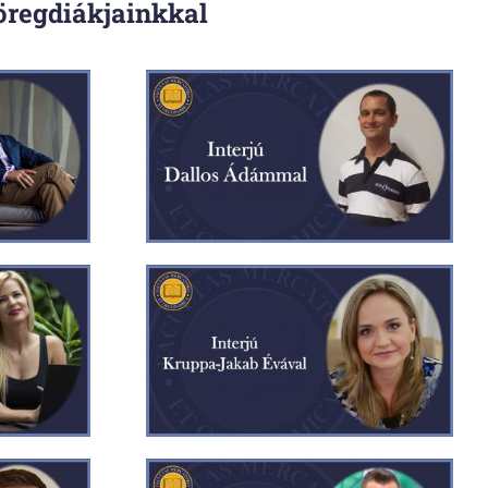
öregdiákjainkkal