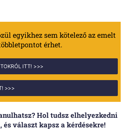
zül egyikhez sem kötelező az emelt
többletpontot érhet.
TOKRÓL ITT! >>>
T! >>>
anulhatsz? Hol tudsz elhelyezkedni
 és választ kapsz a kérdésekre!