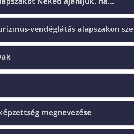
lapszakot Neked ajánljuk, ha…
Turizmus-vendéglátás alapszakon sze
yak
kképzettség megnevezése