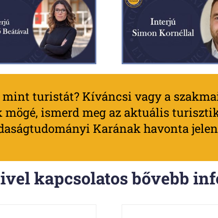
 mint turistát? Kíváncsi vagy a szakma
k mögé, ismerd meg az aktuális turiszti
aságtudományi Karának havonta jelentk
livel kapcsolatos bővebb in