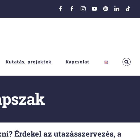
Facebook
Facebook
Instagram
YouTube
Spotify
LinkedIn
Tikt
Kutatás, projektek
Kapcsolat
apszak
ni? Érdekel az utazásszervezés, a