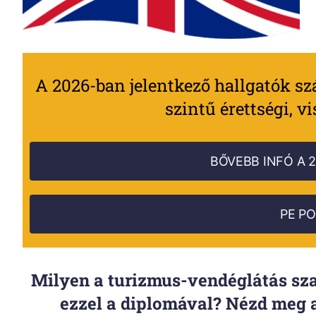
A 2026-ban jelentkező hallgatók s
szintű érettségi, v
BŐVEBB INFÓ A 
PE PO
Milyen a turizmus-vendéglátás sza
ezzel a diplomával? Nézd meg a