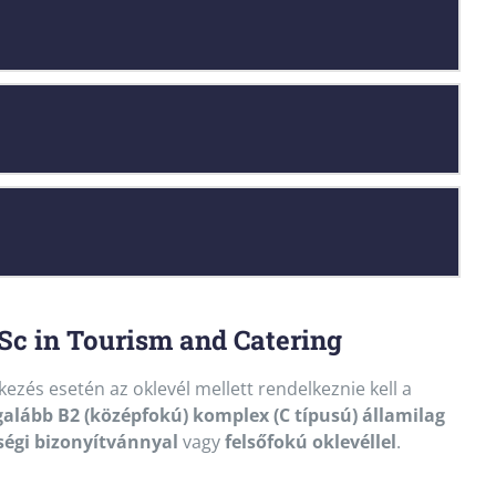
BSc in Tourism and Catering
ezés esetén az oklevél mellett rendelkeznie kell a
galább B2 (középfokú) komplex (C típusú) államilag
ségi bizonyítvánnyal
vagy
felsőfokú oklevéllel
.