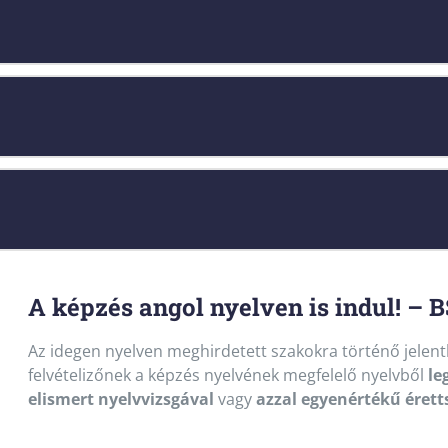
A képzés angol nyelven is indul! – 
Az idegen nyelven meghirdetett szakokra történő jelentk
felvételizőnek a képzés nyelvének megfelelő nyelvből
le
elismert nyelvvizsgával
vagy
azzal egyenértékű érett