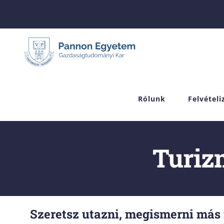
Skip
to
content
Rólunk
Felvétel
Turiz
Szeretsz utazni, megismerni más 