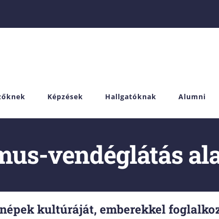
izőknek
Képzések
Hallgatóknak
Alumni
mus-vendéglátás al
népek kultúráját, emberekkel foglalkoz