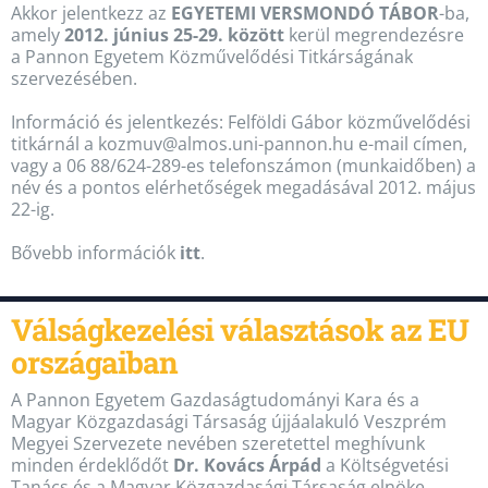
Akkor jelentkezz az
EGYETEMI VERSMONDÓ TÁBOR
-ba,
amely
2012. június 25-29. között
kerül megrendezésre
a Pannon Egyetem Közművelődési Titkárságának
szervezésében.
Információ és jelentkezés: Felföldi Gábor közművelődési
titkárnál a kozmuv@almos.uni-pannon.hu e-mail címen,
vagy a 06 88/624-289-es telefonszámon (munkaidőben) a
név és a pontos elérhetőségek megadásával 2012. május
22-ig.
Bővebb információk
itt
.
Válságkezelési választások az EU
országaiban
A Pannon Egyetem Gazdaságtudományi Kara és a
Magyar Közgazdasági Társaság újjáalakuló Veszprém
Megyei Szervezete nevében szeretettel meghívunk
minden érdeklődőt
Dr. Kovács Árpád
a Költségvetési
Tanács és a Magyar Közgazdasági Társaság elnöke