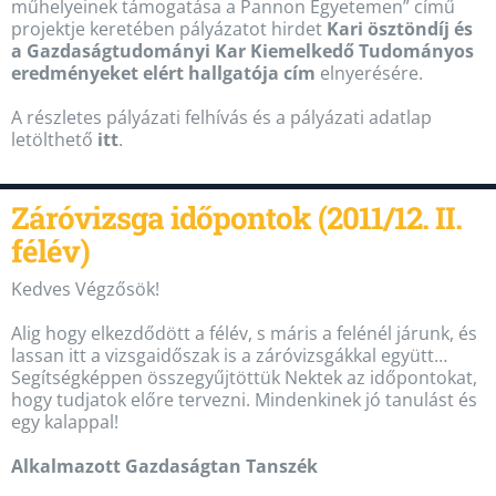
műhelyeinek támogatása a Pannon Egyetemen” című
projektje keretében pályázatot hirdet
Kari ösztöndíj és
a Gazdaságtudományi Kar Kiemelkedő Tudományos
eredményeket elért hallgatója cím
elnyerésére.
A részletes pályázati felhívás és a pályázati adatlap
letölthető
itt
.
Záróvizsga időpontok (2011/12. II.
félév)
Kedves Végzősök!
Alig hogy elkezdődött a félév, s máris a felénél járunk, és
lassan itt a vizsgaidőszak is a záróvizsgákkal együtt…
Segítségképpen összegyűjtöttük Nektek az időpontokat,
hogy tudjatok előre tervezni. Mindenkinek jó tanulást és
egy kalappal!
Alkalmazott Gazdaságtan Tanszék