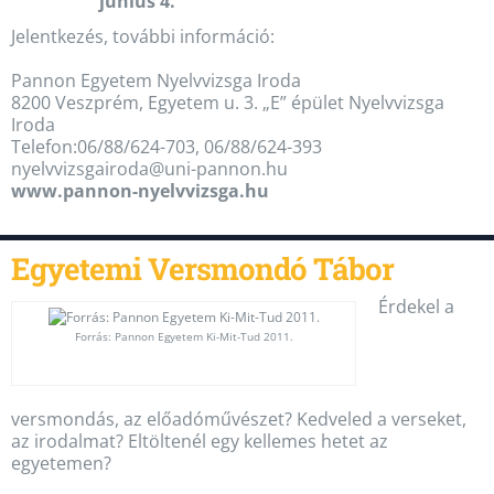
június 4.
Jelentkezés, további információ:
Pannon Egyetem Nyelvvizsga Iroda
8200 Veszprém, Egyetem u. 3. „E” épület Nyelvvizsga
Iroda
Telefon:06/88/624-703, 06/88/624-393
nyelvvizsgairoda@uni-pannon.hu
www.pannon-nyelvvizsga.hu
Egyetemi Versmondó Tábor
Érdekel a
Forrás: Pannon Egyetem Ki-Mit-Tud 2011.
versmondás, az előadóművészet? Kedveled a verseket,
az irodalmat? Eltöltenél egy kellemes hetet az
egyetemen?