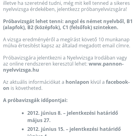
illetve ha szeretnéd tudni, még mit kell tenned a sikeres
nyelvvizsga érdekében, jelentkezz próbanyelvvizsgára!
Próbavizsgát lehet tenni: angol és német nyelvből, B1
(alapfok), B2 (középfok), C1 (felsőfok) szinteken.
A vizsga eredményéről a megírást követő 10 munkanap
múlva értesítést kapsz az általad megadott email címre.
Próbavizsgára jelentkezni a Nyelvvizsga Irodában vagy
az online rendszeren keresztül lehet:
www.pannon-
nyelvvizsga.hu
Az aktuális információkat a
honlapon
kívül a
facebook-
on
is követheted.
A próbavizsgák időpontjai:
2012. június 8. – jelentkezési határidő
május 27.
2012. június 15. – jelentkezési határidő