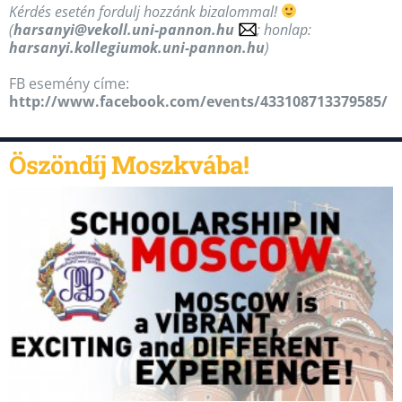
Kérdés esetén fordulj hozzánk bizalommal!
(
harsanyi@vekoll.uni-pannon.hu
; honlap:
harsanyi.kollegiumok.uni-pannon.hu
)
FB esemény címe:
http://www.facebook.com/events/433108713379585/
Öszöndíj Moszkvába!