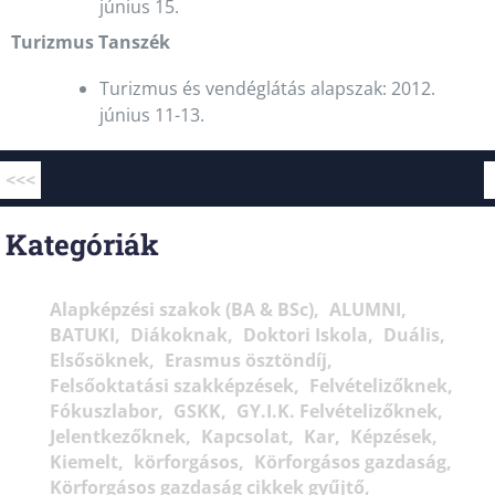
június 15.
Turizmus Tanszék
Turizmus és vendéglátás alapszak: 2012.
június 11-13.
<<<
Kategóriák
Alapképzési szakok (BA & BSc)
ALUMNI
BATUKI
Diákoknak
Doktori Iskola
Duális
Elsősöknek
Erasmus ösztöndíj
Felsőoktatási szakképzések
Felvételizőknek
Fókuszlabor
GSKK
GY.I.K. Felvételizőknek
Jelentkezőknek
Kapcsolat
Kar
Képzések
Kiemelt
körforgásos
Körforgásos gazdaság
Körforgásos gazdaság cikkek gyűjtő