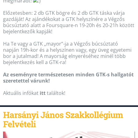
megmaradt!
Előzetesben: 2 db GTK bögre és 2 db GTK táska vár
ja
gazdáját! Az ajándékokat a GTK helyszínére a Végzős
búcsúztató alatt a Foursquare-n 19-20h és 20-21h között
bejelentkezők kapják!
Ha Te vagy a GTK „mayor”-ja a Végzős búcsúztató
napján 19h-kor és a helyszínen vagy, egy üveg egyetemi
bor a jutalmad! A mayorság elnyeréséhez minél több
bejelentkezés kell a GTK-ra!
Az eseményre természetesen minden GTK-s hallgatót
szeretettel várunk!
Aktuális infókat
itt
találtok!
Harsányi János Szakkollégium
Felvételi