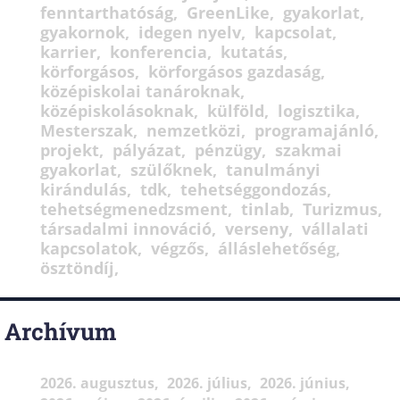
fenntarthatóság
GreenLike
gyakorlat
gyakornok
idegen nyelv
kapcsolat
karrier
konferencia
kutatás
körforgásos
körforgásos gazdaság
középiskolai tanároknak
középiskolásoknak
külföld
logisztika
Mesterszak
nemzetközi
programajánló
projekt
pályázat
pénzügy
szakmai
gyakorlat
szülőknek
tanulmányi
kirándulás
tdk
tehetséggondozás
tehetségmenedzsment
tinlab
Turizmus
társadalmi innováció
verseny
vállalati
kapcsolatok
végzős
álláslehetőség
ösztöndíj
Archívum
2026. augusztus
2026. július
2026. június