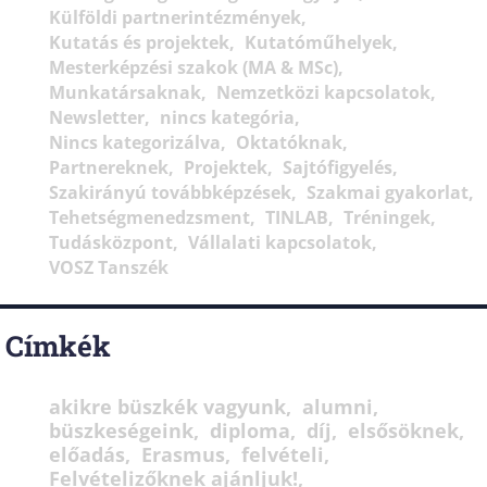
Külföldi partnerintézmények
Kutatás és projektek
Kutatóműhelyek
Mesterképzési szakok (MA & MSc)
Munkatársaknak
Nemzetközi kapcsolatok
Newsletter
nincs kategória
Nincs kategorizálva
Oktatóknak
Partnereknek
Projektek
Sajtófigyelés
Szakirányú továbbképzések
Szakmai gyakorlat
Tehetségmenedzsment
TINLAB
Tréningek
Tudásközpont
Vállalati kapcsolatok
VOSZ Tanszék
Címkék
akikre büszkék vagyunk
alumni
büszkeségeink
diploma
díj
elsősöknek
előadás
Erasmus
felvételi
Felvételizőknek ajánljuk!