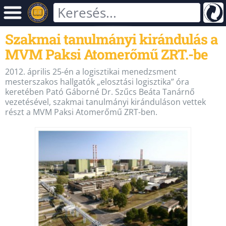
Szakmai tanulmányi kirándulás a
MVM Paksi Atomerőmű ZRT.-be
2012. április 25-én a logisztikai menedzsment
mesterszakos hallgatók „elosztási logisztika” óra
keretében Pató Gáborné Dr. Szűcs Beáta Tanárnő
vezetésével, szakmai tanulmányi kiránduláson vettek
részt a MVM Paksi Atomerőmű ZRT-ben.