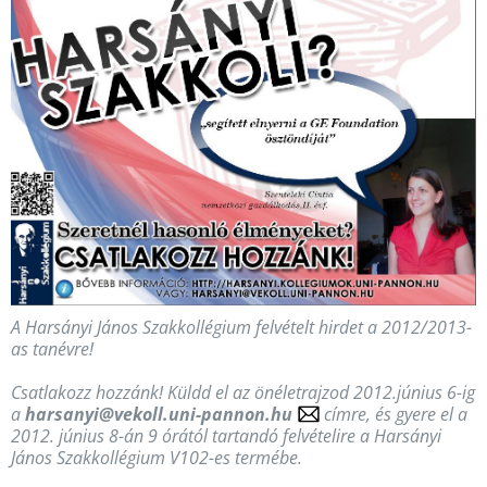
A Harsányi János Szakkollégium felvételt hirdet a 2012/2013-
as tanévre!
Csatlakozz hozzánk! Küldd el az önéletrajzod 2012.június 6-ig
a
harsanyi@vekoll.uni-pannon.hu
címre, és gyere el a
2012. június 8-án 9 órától tartandó felvételire a Harsányi
János Szakkollégium V102-es termébe.