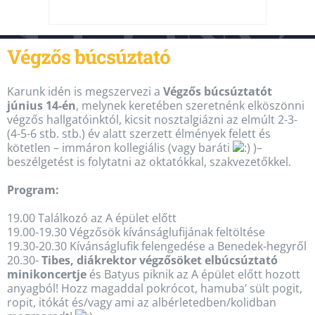
Végzős búcsúztató
Karunk idén is megszervezi a
Végzős búcsúztatót
június 14-én
, melynek keretében szeretnénk elköszönni
végzős hallgatóinktól, kicsit nosztalgiázni az elmúlt 2-3-
(4-5-6 stb. stb.) év alatt szerzett élmények felett és
kötetlen – immáron kollegiális (vagy baráti
)–
beszélgetést is folytatni az oktatókkal, szakvezetőkkel.
Program:
19.00 Találkozó az A épület előtt
19.00-19.30 Végzősök kívánságlufijának feltöltése
19.30-20.30 Kívánságlufik felengedése a Benedek-hegyről
20.30-
Tibes, diákrektor végzősöket elbúcsúztató
minikoncertje
és Batyus piknik az A épület előtt hozott
anyagból! Hozz magaddal pokrócot, hamuba’ sült pogit,
ropit, itókát és/vagy ami az albérletedben/kolidban