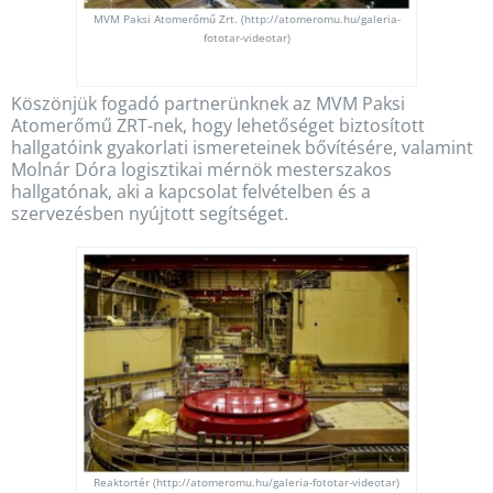
MVM Paksi Atomerőmű Zrt. (http://atomeromu.hu/galeria-
fototar-videotar)
Köszönjük fogadó partnerünknek az MVM Paksi
Atomerőmű ZRT-nek, hogy lehetőséget biztosított
hallgatóink gyakorlati ismereteinek bővítésére, valamint
Molnár Dóra logisztikai mérnök mesterszakos
hallgatónak, aki a kapcsolat felvételben és a
szervezésben nyújtott segítséget.
Reaktortér (http://atomeromu.hu/galeria-fototar-videotar)