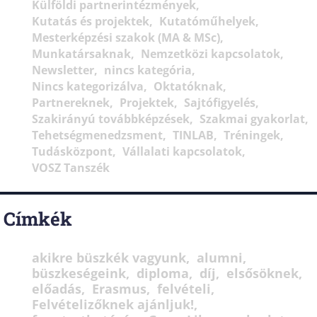
Külföldi partnerintézmények
Kutatás és projektek
Kutatóműhelyek
Mesterképzési szakok (MA & MSc)
Munkatársaknak
Nemzetközi kapcsolatok
Newsletter
nincs kategória
Nincs kategorizálva
Oktatóknak
Partnereknek
Projektek
Sajtófigyelés
Szakirányú továbbképzések
Szakmai gyakorlat
Tehetségmenedzsment
TINLAB
Tréningek
Tudásközpont
Vállalati kapcsolatok
VOSZ Tanszék
Címkék
akikre büszkék vagyunk
alumni
büszkeségeink
diploma
díj
elsősöknek
előadás
Erasmus
felvételi
Felvételizőknek ajánljuk!