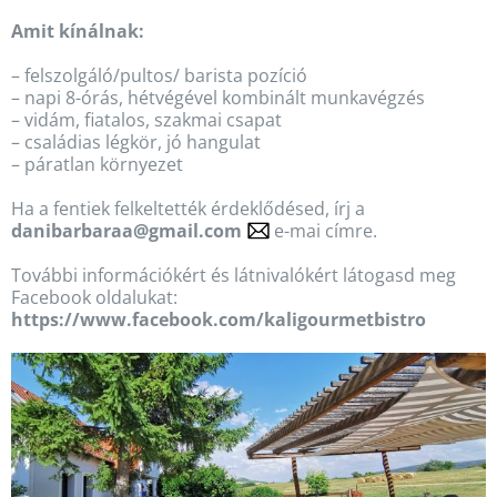
Amit kínálnak:
– felszolgáló/pultos/ barista pozíció
– napi 8-órás, hétvégével kombinált munkavégzés
– vidám, fiatalos, szakmai csapat
– családias légkör, jó hangulat
– páratlan környezet
Ha a fentiek felkeltették érdeklődésed, írj a
danibarbaraa@gmail.com
e-mai címre.
További információkért és látnivalókért látogasd meg
Facebook oldalukat:
https://www.facebook.com/kaligourmetbistro