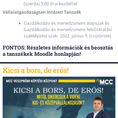
(szerda) 9:00 órai kezdettel
Vállalatgazdaságtan Intézeti Tanszék
Gazdálkodási és menedzsment alapszak és
Gazdálkodási és menedzsment felsőoktatási
szakképzési szak: 2022. június 9. (csütörtök)
FONTOS: Részletes információk és beosztás
a tanszékek Moodle honlapján!
Kicsi a bors, de erős!