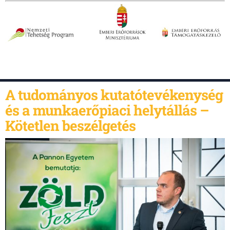
A tudományos kutatótevékenység
és a munkaerőpiaci helytállás –
Kötetlen beszélgetés