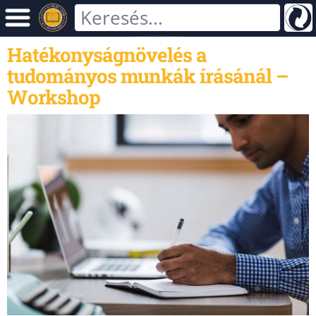
Hatékonyságnövelés a
tudományos munkák írásánál –
Workshop