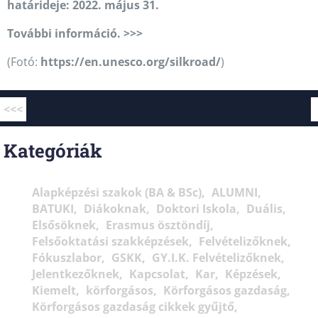
határideje: 2022. május 31.
További információ. >>>
(Fotó:
https://en.unesco.org/silkroad/
)
<<<
Kategóriák
Alapképzési szakok (BA & BSc)
ALUMNI
BATUKI
Diákoknak
Doktori Iskola
Duális
Elsősöknek
Erasmus ösztöndíj
Felsőoktatási szakképzések
Felvételizőknek
Fókuszlabor
GSKK
GY.I.K. Felvételizőknek
Jelentkezőknek
Kapcsolat
Kar
Képzések
Kiemelt
körforgásos
Körforgásos gazdaság
Körforgásos gazdaság cikkek gyűjtő