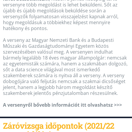
versenyre több megoldást is lehet beküldeni. Sőt az
újabb és újabb megoldások beküldése során a
versenyzők folyamatosan visszajelzést kapnak arról,
hogy megoldásuk a többiekhez képest mennyire
hatékony és pontos.
A verseny az Magyar Nemzeti Bank és a Budapesti
Műszaki és Gazdaságtudományi Egyetem közös
szervezésében valósul meg. A versenyen indulhat
bármely legalább 18 éves magyar állampolgár: nemcsak
az egyetemisták számára, hanem a szakmában dolgozó,
sőt a data science világával most ismerkedő
szakemberek számára is nyitva áll a verseny. A verseny
dobogójára való feljutás nemcsak a szakmai dicsőséget
jelent, hanem a legjobb három megoldást készítő
szakemberek jelentős pénzjutalomban részesülnek.
A versenyről bővebb információt itt olvashatsz >>>
Záróvizsga időpontok (2021/22