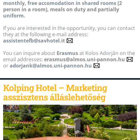
monthly, free accomodation in shared rooms (2
person in a room), meals on duty and partially
uniform.
If you are interested in the opportunity, you can contact
they at the following e-mail address:
assistentefb@savhotel.it
You can inquire about
Erasmus
at Kolos Adorján on the
email addresses:
erasmus@almos.uni-pannon.hu
or
adorjank@almos.uni-pannon.hu
Kolping Hotel – Marketing
asszisztens álláslehetőség