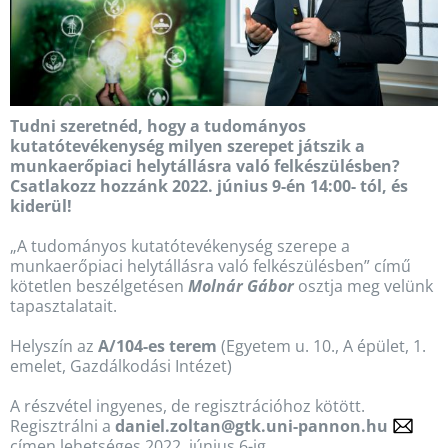
Tudni szeretnéd, hogy a tudományos
kutatótevékenység milyen szerepet játszik a
munkaerőpiaci helytállásra való felkészülésben?
Csatlakozz hozzánk 2022. június 9-én 14:00- tól, és
kiderül!
„A tudományos kutatótevékenység szerepe a
munkaerőpiaci helytállásra való felkészülésben” című
kötetlen beszélgetésen
Molnár Gábor
osztja meg velünk
tapasztalatait.
Helyszín az
A/104-es terem
(Egyetem u. 10., A épület, 1.
emelet, Gazdálkodási Intézet)
A részvétel ingyenes, de regisztrációhoz kötött.
Regisztrálni a
daniel.zoltan@gtk.uni-pannon.hu
címen lehetséges 2022. június 6-ig.