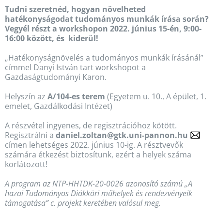
Tudni szeretnéd, hogyan növelheted
hatékonyságodat tudományos munkák írása során?
Vegyél részt a workshopon 2022. június 15-én, 9:00-
16:00 között, és kiderül!
„Hatékonyságnövelés a tudományos munkák írásánál”
címmel Danyi István tart workshopot a
Gazdaságtudományi Karon.
Helyszín az
A/104-es terem
(Egyetem u. 10., A épület, 1.
emelet, Gazdálkodási Intézet)
A részvétel ingyenes, de regisztrációhoz kötött.
Regisztrálni a
daniel.zoltan@gtk.uni-pannon.hu
címen lehetséges 2022. június 10-ig. A résztvevők
számára étkezést biztosítunk, ezért a helyek száma
korlátozott!
A program az
NTP-HHTDK-20-0026 azonosító számú „A
hazai Tudományos Diákköri műhelyek és rendezvényeik
támogatása” c. projekt keretében valósul meg.