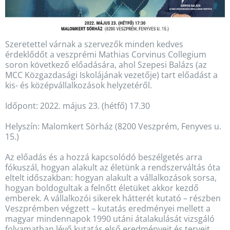
Szeretettel várnak a szervezők minden kedves
érdeklődőt a veszprémi Mathias Corvinus Collegium
soron következő előadására, ahol Szepesi Balázs (az
MCC Közgazdasági Iskolájának vezetője) tart előadást a
kis- és középvállalkozások helyzetéről.
Időpont: 2022. május 23. (hétfő) 17.30
Helyszín: Malomkert Sörház (8200 Veszprém, Fenyves u.
15.)
Az előadás és a hozzá kapcsolódó beszélgetés arra
fókuszál, hogyan alakult az életünk a rendszerváltás óta
eltelt időszakban: hogyan alakult a vállalkozások sorsa,
hogyan boldogultak a felnőtt életüket akkor kezdő
emberek. A vállalkozói sikerek hátterét kutató – részben
Veszprémben végzett – kutatás eredményei mellett a
magyar mindennapok 1990 utáni átalakulását vizsgáló
folyamatban lévő kutatás első eredményeit és terveit