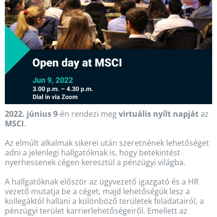
2022. június 9
-én rendezi meg
virtuális nyílt napját
az
MSCI
.
Az elmúlt alkalmak sikerei után szeretnének lehetőséget
adni a jelenlegi hallgatóknak is, hogy betekintést
nyerhessenek cégen keresztül a pénzügyi világba.
A hallgatóknak először az ügyvezető igazgató és a HR
vezető mutatja be a céget, majd lehetőségük lesz a
kollegáktól hallani a különböző területek feladatairól, a
pénzügyi terület karrierlehetőségeiről. Emellett az