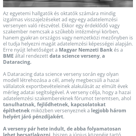
Az egyetemi hallgatók és oktatók számára mindig
izgalmas visszajelzéseket ad egy-egy adatelemzési
versenyen való részvétel. Ekkor egy érdeklődő vagy
szakember nemcsak a szűkebb intézményi körben,
hanem gyakran országos vagy nemzetközi mezőnyben is
el tudja helyezni magát adatelemzési képességei alapján.
Erre nyújt lehetőséget a
Magyar Nemzeti Bank
és a
BME
által rendezett
data science verseny
,
a
Dataracing.
A Dataracing data science verseny során egy olyan
modell létrehozása a cél, amely megbecsüli a hazai
vállalatok exportbevételeinek alakulását az elmúlt évek
mérleg adatai segítségével. A verseny célja, hogy a hazai
adatelemzési szakembereknek fórumot teremtsen, ahol
tanulhatnak, fejlődhetnek, kapcsolatokat
építhetnek
miközben versenyeznek a
legjobb három
helyért járó pénzdíjakért
.
A verseny pár hete indult, de abba folyamatosan
lehet becsatlakozni
, hiszen a június közepéig tartó