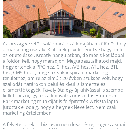
Az ország vezető családbarát szállodájában különös hely
a marketing osztály. Ki itt belép, véletlenül se hagyjon fel
az ötleteléssel. Kreatív hangulatban, de mégis két lábbal
a földön kell, hogy maradjon. Megtapasztalhatod majd,
hogy értenek a PPC-hez, CI-hez, A/B-hez, ATL-hez, BTL-
hez, CMS-hez…, meg sok-sok inspiráló marketing
területhez, amire az elmúlt 20 évben szükség volt, hogy
szállodát határokon belül és kívül is ismertté és
elismertté tegyék. Tavaly óta egy új kihívással is szembe
kellett nézni, így a szállodával szomszédos Bobo Fun
Park marketing munkáját is felépítették. A tiszta laptól
jutottak el odáig, hogy a helynek Neve lett. Nem csak
marketing értelemben.
A felvételidnek itt biztosan nem lesz része, hogy szakmai