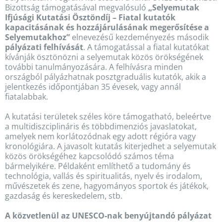
Bizottság támogatásával megvalósuló
„Selyemutak
Ifjúsági Kutatási Ösztöndíj – Fiatal kutatók
kapacitásának és hozzájárulásának megerősítése a
Selyemutakhoz”
elnevezésű kezdeményezés második
pályázati felhívását
. A támogatással a fiatal kutatókat
kívánják ösztönözni a selyemutak közös örökségének
további tanulmányozására. A felhívásra minden
országból pályázhatnak posztgraduális kutatók, akik a
jelentkezés időpontjában 35 évesek, vagy annál
fiatalabbak.
A kutatási területek széles köre támogatható, beleértve
a multidiszciplináris és többdimenziós javaslatokat,
amelyek nem korlátozódnak egy adott régióra vagy
kronológiára. A javasolt kutatás kiterjedhet a selyemutak
közös örökségéhez kapcsolódó számos téma
bármelyikére. Példaként említhető a tudomány és
technológia, vallás és spiritualitás, nyelv és irodalom,
művészetek és zene, hagyományos sportok és játékok,
gazdaság és kereskedelem, stb.
A közvetlenül az UNESCO-nak benyújtandó pályázat