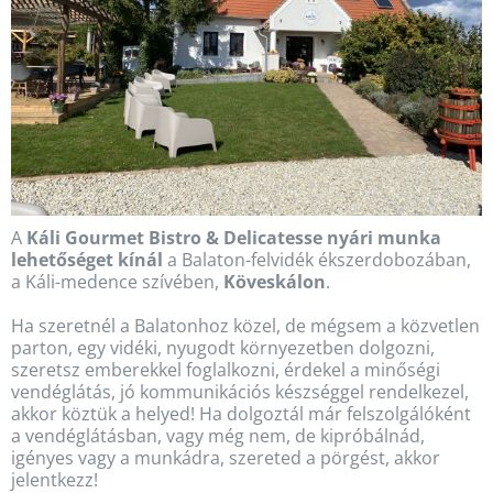
A
Káli Gourmet Bistro & Delicatesse nyári munka
lehetőséget kínál
a Balaton-felvidék ékszerdobozában,
a Káli-medence szívében,
Köveskálon
.
Ha szeretnél a Balatonhoz közel, de mégsem a közvetlen
parton, egy vidéki, nyugodt környezetben dolgozni,
szeretsz emberekkel foglalkozni, érdekel a minőségi
vendéglátás, jó kommunikációs készséggel rendelkezel,
akkor köztük a helyed! Ha dolgoztál már felszolgálóként
a vendéglátásban, vagy még nem, de kipróbálnád,
igényes vagy a munkádra, szereted a pörgést, akkor
jelentkezz!