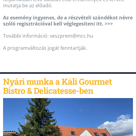
mutatja be az előadó.
Az esemény ingyenes, de a részvételi szándékot névre
szóló regisztrációval kell véglegesíteni itt. >>>
További információ: veszprem@mcc.hu
A programváltozás jogát fenntartják.
Nyári munka a Káli Gourmet
Bistro & Delicatesse-ben