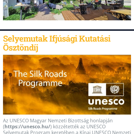
Selyemutak Ifjúsági Kutatási
Ösztöndíj
Az UNESCO Magyar Nemzeti Bizottság honlapján
(
https://unesco.hu/
) közzétették az UNESCO
Selyemutak Program keretében a Kínai UNESCO Nemzeti