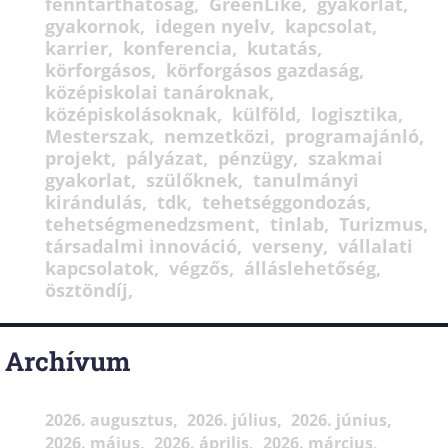
fenntarthatóság
GreenLike
gyakorlat
gyakornok
idegen nyelv
kapcsolat
karrier
konferencia
kutatás
körforgásos
körforgásos gazdaság
középiskolai tanároknak
középiskolásoknak
külföld
logisztika
Mesterszak
nemzetközi
programajánló
projekt
pályázat
pénzügy
szakmai
gyakorlat
szülőknek
tanulmányi
kirándulás
tdk
tehetséggondozás
tehetségmenedzsment
tinlab
Turizmus
társadalmi innováció
verseny
vállalati
kapcsolatok
végzős
álláslehetőség
ösztöndíj
Archívum
2026. augusztus
2026. július
2026. június
2026. május
2026. április
2026. március