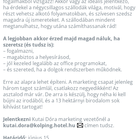
fogalmakból vizsgázz! Akkor vagy az ideális jelentkező,
ha érdekel a négycsillagos szállodák világa, motivál, hogy
részt vehetsz alkotó folyamatokban, és szívesen szedsz
magadra új ismereteket. A szállodában mindent
megtanulhatsz, hogy utána számíthassanak rád!
A legjobban akkor érzed majd magad náluk, ha
szeretsz (és tudsz is):
– fogalmazni,
– magabiztos a helyesírásod,
– jól kezeled legalább az office programokat,
– és szereted, ha a dolgok rendszerben működnek.
Erre az alapra lehet építeni. A marketing csapat jelenleg
három tagot számlál, csatlakozz negyedikként! Az
asztalod már vár. De arra is készülj, hogy néha ki kell
bújni az irodából, és a 13 hektárnyi birodalom sok
kihívást tartogat!
Jelentkezni
Kutai Dóra marketing vezetőnél a
kutai.dora@kolping.hotel.hu
címen tudsz.
Határidő:
június 15.