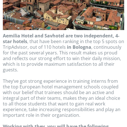
Aemilia Hotel and Savhotel are two independent, 4-
star hotels
, that have been ranking in the top 5 spots on
TripAdvisor, out of 110 hotels
in Bologna
, continuously
for the past several years. This result makes us proud
and reflects our strong effort to win their daily mission,
which is to provide maximum satisfaction to all their
guests.
They’ve got strong experience in training interns from
the top European hotel management schools coupled
with our belief that trainees should be an active and
integral part of their teams, makes they an ideal choice
to all those students that want to gain real work
experience, take increasing responsibilities and play an
important role in their organization.
Working with they, you will have the following