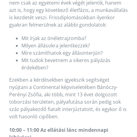
nem csak az egyetemi évek végét jelentik, hanem
azt is, hogy egy következő életfázis, a munkavállalás
is kezdetét veszi. Frissdiplomásokban ilyenkor
gyakran felmerülnek az alábbi gondolatok:
Mit írjak az önéletrajzomba?
Milyen állásokra jelentkezzek?
Mire számíthatok egy állásinterjún?
Mit tudok bevetnem a sikeres pályázás
érdekében?
Ezekben a kérdésekben igyekszik segítséget
nyújtani a Continental képviseletében Bánóczy-
Perényi Zsófia, aki több, mint 13 évet dolgozott
toborzási területen, pályafutása során pedig sok
száz pályakezdő fiatalt interjúztatott, és egykor ő is
volt hasonló cipőben.
10:00 – 11:00 Az ellátási lánc mindennapi