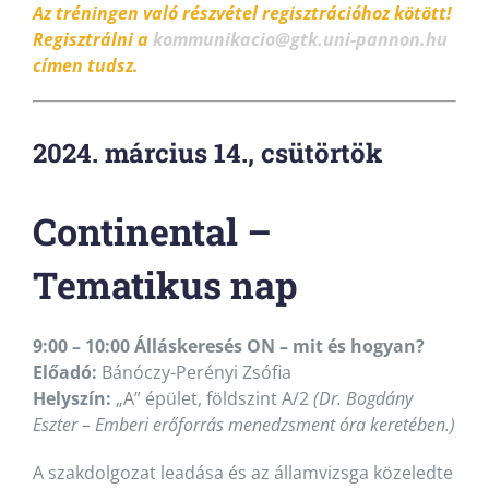
Az tréningen való részvétel regisztrációhoz kötött!
Regisztrálni a
kommunikacio@gtk.uni-pannon.hu
címen tudsz.
2024. március 14., csütörtök
Continental –
Tematikus nap
9:00 – 10:00 Álláskeresés ON – mit és hogyan?
Előadó:
Bánóczy-Perényi Zsófia
Helyszín:
„A” épület, földszint A/2
(Dr. Bogdány
Eszter – Emberi erőforrás menedzsment óra keretében.)
A szakdolgozat leadása és az államvizsga közeledte