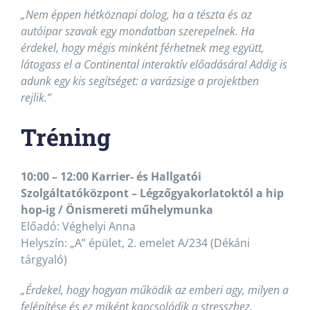
„Nem éppen hétköznapi dolog, ha a tészta és az
autóipar szavak egy mondatban szerepelnek. Ha
érdekel, hogy mégis minként férhetnek meg együtt,
látogass el a Continental interaktív előadására! Addig is
adunk egy kis segítséget: a varázsige a projektben
rejlik.”
Tréning
10:00 – 12:00 Karrier- és Hallgatói
Szolgáltatóközpont –
Légzőgyakorlatoktól a hip
hop-ig / Önismereti műhelymunka
Előadó: Véghelyi Anna
Helyszín: „A” épület, 2. emelet A/234 (Dékáni
tárgyaló)
„Érdekel, hogy hogyan működik az emberi agy, milyen a
felépítése és ez miként kapcsolódik a stresszhez,