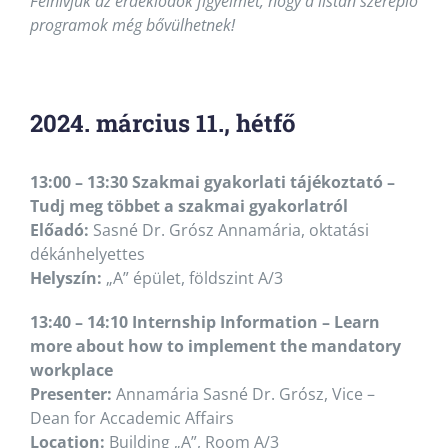
Felhívjuk az érdeklődők figyelmét, hogy a listán szereplő
programok még bővülhetnek!
2024. március 11., hétfő
13:00 – 13:30 Szakmai gyakorlati tájékoztató –
Tudj meg többet a szakmai gyakorlatról
Előadó:
Sasné Dr. Grósz Annamária, oktatási
dékánhelyettes
Helyszín:
„A” épület, földszint A/3
13:40 – 14:10 Internship Information – Learn
more about how to implement the mandatory
workplace
Presenter:
Annamária Sasné Dr. Grósz, Vice –
Dean for Accademic Affairs
Location:
Building „A”, Room A/3