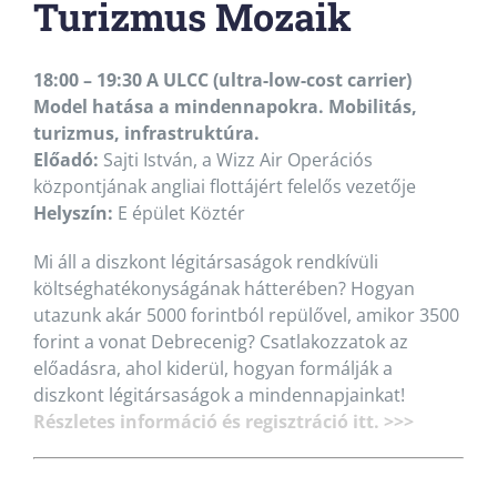
Turizmus Mozaik
18:00 – 19:30 A ULCC (ultra-low-cost carrier)
Model hatása a mindennapokra. Mobilitás,
turizmus, infrastruktúra.
Előadó:
Sajti István, a Wizz Air Operációs
központjának angliai flottájért felelős vezetője
Helyszín:
E épület Köztér
Mi áll a diszkont légitársaságok rendkívüli
költséghatékonyságának hátterében? Hogyan
utazunk akár 5000 forintból repülővel, amikor 3500
forint a vonat Debrecenig? Csatlakozzatok az
előadásra, ahol kiderül, hogyan formálják a
diszkont légitársaságok a mindennapjainkat!
Részletes információ és regisztráció itt. >>>