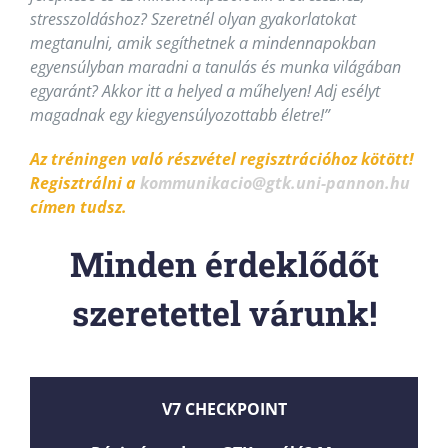
stresszoldáshoz? Szeretnél olyan gyakorlatokat
megtanulni, amik segíthetnek a mindennapokban
egyensúlyban maradni a tanulás és munka világában
egyaránt? Akkor itt a helyed a műhelyen! Adj esélyt
magadnak egy kiegyensúlyozottabb életre!”
Az tréningen való részvétel regisztrációhoz kötött!
Regisztrálni a
kommunikacio@gtk.uni-pannon.hu
címen tudsz.
Minden érdeklődőt
szeretettel várunk!
V7 CHECKPOINT