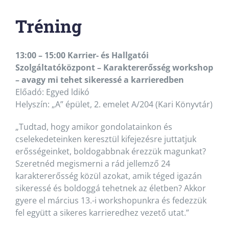
Tréning
13:00 – 15:00 Karrier- és Hallgatói
Szolgáltatóközpont – Karaktererősség workshop
– avagy mi tehet sikeressé a karrieredben
Előadó: Egyed ldikó
Helyszín: „A” épület, 2. emelet A/204 (Kari Könyvtár)
„Tudtad, hogy amikor gondolatainkon és
cselekedeteinken keresztül kifejezésre juttatjuk
erősségeinket, boldogabbnak érezzük magunkat?
Szeretnéd megismerni a rád jellemző 24
karaktererősség közül azokat, amik téged igazán
sikeressé és boldoggá tehetnek az életben? Akkor
gyere el március 13.-i workshopunkra és fedezzük
fel együtt a sikeres karrieredhez vezető utat.”