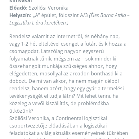
kihívásai
Előadó:
Szöllősi Veronika
Helyszín:
„A” épület, földszint A/3
(Éles Barna Attila –
Logisztika I. óra keretében.)
Rendelsz valamit az internetről, és néhány nap,
vagy 1-2 hét elteltével csenget a futár, és kihozza a
csomagodat. Látszólag nagyon egyszerű
folyamatnak tűnik, mégsem az – sok mindenki
összehangolt munkája szükséges ahhoz, hogy
elégedetten, mosollyal az arcodon bonthasd ki a
dobozt. De mi van akkor, ha nem magán célból
rendelsz, hanem azért, hogy egy gyár a termelési
tevékenységét el tudja látni? Mit lehet tenni, ha
közeleg a vevői kiszállítás, de problémákba
ütközünk?
Szöllősi Veronika, a Continental logisztikai
csoportvezetője előadásában a logisztikai
feladatokat a világ aktuális eseményeinek tükrében