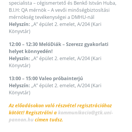
specialista – cégismertető és Benkő István Huba,
B.I.H: QA mérnök – A vevői minőségbiztosítási
mérnökség tevékenységei a DMHU-nál
Helyszín:
„A” épület 2. emelet, A/204 (Kari
Könyvtár)
12:00 – 12:30 MelóDiák – Szerezz gyakorlati
helyet könnyedén!
Helyszín:
„A” épület 2. emelet, A/204 (Kari
Könyvtár)
13:00 – 15:00 Valeo próbainterjú
Helyszín:
„A” épület 2. emelet, A/204 (Kari
Könyvtár)
Az előadásokon való részvétel regisztrációhoz
kötött! Regisztrálni a
kommunikacio@gtk.uni-
pannon.hu
címen tudsz.