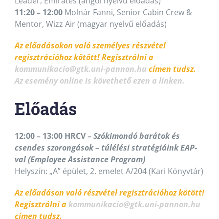
Leader, Emirates (angol nyelvű előadás)
11:20 – 12:00
Molnár Fanni, Senior Cabin Crew &
Mentor, Wizz Air (magyar nyelvű előadás)
Az előadásokon való személyes részvétel
regisztrációhoz kötött! Regisztrálni a
kommunikacio@gtk.uni-pannon.hu
címen tudsz.
Az esemény online is követhető ezen a linken.
Előadás
12:00 – 13:00 HRCV –
Szókimondó barátok és
csendes szorongások – túlélési stratégiáink EAP-
val (Employee Assistance Program)
Helyszín: „A” épület, 2. emelet A/204 (Kari Könyvtár)
Az előadáson való részvétel regisztrációhoz kötött!
Regisztrálni a
kommunikacio@gtk.uni-pannon.hu
címen tudsz.