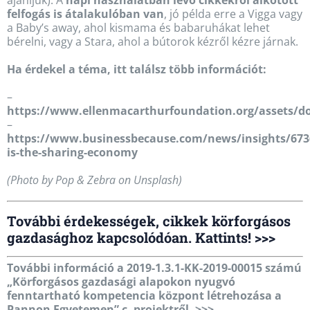
felfogás is átalakulóban van
, jó példa erre a Vigga vagy
a Baby’s away, ahol kismama és babaruhákat lehet
bérelni, vagy a Stara, ahol a bútorok kézről kézre járnak.
Ha érdekel a téma, itt találsz több információt:
–
https://www.ellenmacarthurfoundation.org/assets/d
–
https://www.businessbecause.com/news/insights/673
is-the-sharing-economy
(Photo by Pop & Zebra on Unsplash)
További érdekességek, cikkek körforgásos
gazdasághoz kapcsolódóan. Kattints! >>>
További információ a 2019-1.3.1-KK-2019-00015 számú
„Körforgásos gazdasági alapokon nyugvó
fenntartható kompetencia központ létrehozása a
Pannon Egyetemen” c. projektről. >>>