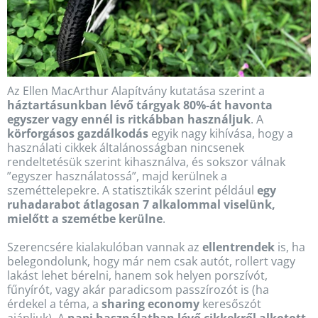
Az Ellen MacArthur Alapítvány kutatása szerint a
háztartásunkban lévő tárgyak 80%-át havonta
egyszer vagy ennél is ritkábban használjuk
. A
körforgásos gazdálkodás
egyik nagy kihívása, hogy a
használati cikkek általánosságban nincsenek
rendeltetésük szerint kihasználva, és sokszor válnak
”egyszer használatossá”, majd kerülnek a
szeméttelepekre. A statisztikák szerint például
egy
ruhadarabot átlagosan 7 alkalommal viselünk,
mielőtt a szemétbe kerülne
.
Szerencsére kialakulóban vannak az
ellentrendek
is, ha
belegondolunk, hogy már nem csak autót, rollert vagy
lakást lehet bérelni, hanem sok helyen porszívót,
fűnyírót, vagy akár paradicsom passzírozót is (ha
érdekel a téma, a
sharing economy
keresőszót
ajánljuk). A
napi használatban lévő cikkekről alkotott