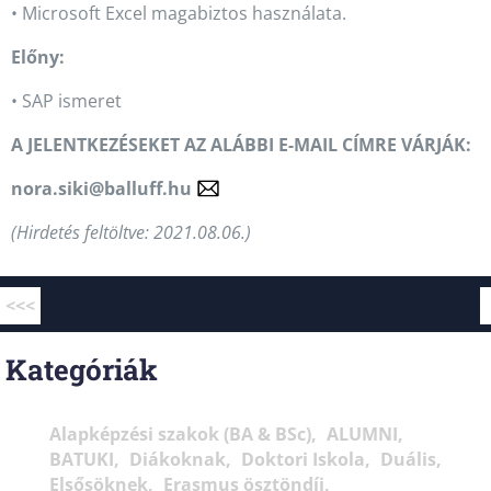
• Microsoft Excel magabiztos használata.
Előny:
• SAP ismeret
A JELENTKEZÉSEKET AZ ALÁBBI E-MAIL CÍMRE VÁRJÁK:
nora.siki@balluff.hu
(Hirdetés feltöltve: 2021.08.06.)
<<<
Kategóriák
Alapképzési szakok (BA & BSc)
ALUMNI
BATUKI
Diákoknak
Doktori Iskola
Duális
Elsősöknek
Erasmus ösztöndíj