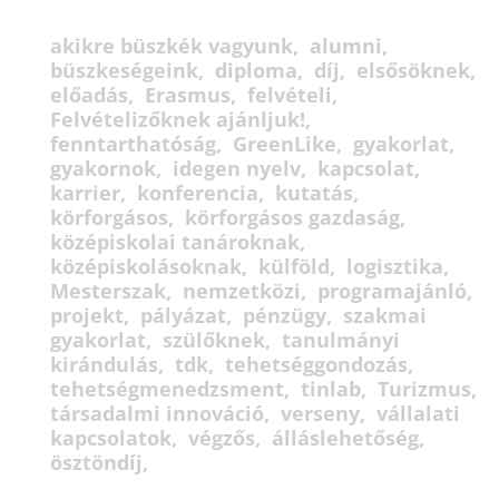
akikre büszkék vagyunk
alumni
büszkeségeink
diploma
díj
elsősöknek
előadás
Erasmus
felvételi
Felvételizőknek ajánljuk!
fenntarthatóság
GreenLike
gyakorlat
gyakornok
idegen nyelv
kapcsolat
karrier
konferencia
kutatás
körforgásos
körforgásos gazdaság
középiskolai tanároknak
középiskolásoknak
külföld
logisztika
Mesterszak
nemzetközi
programajánló
projekt
pályázat
pénzügy
szakmai
gyakorlat
szülőknek
tanulmányi
kirándulás
tdk
tehetséggondozás
tehetségmenedzsment
tinlab
Turizmus
társadalmi innováció
verseny
vállalati
kapcsolatok
végzős
álláslehetőség
ösztöndíj