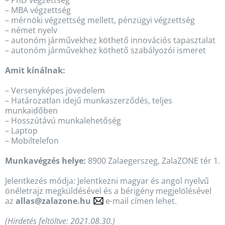
– PhD végzettség
– MBA végzettség
– mérnöki végzettség mellett, pénzügyi végzettség
– német nyelv
– autonóm járművekhez köthető innovációs tapasztalat
– autonóm járművekhez köthető szabályozói ismeret
Amit kínálnak:
– Versenyképes jövedelem
– Határozatlan idejű munkaszerződés, teljes
munkaidőben
– Hosszútávú munkalehetőség
– Laptop
– Mobiltelefon
Munkavégzés helye:
8900 Zalaegerszeg, ZalaZONE tér 1.
Jelentkezés módja: Jelentkezni magyar és angol nyelvű
önéletrajz megküldésével és a bérigény megjelölésével
az
allas@zalazone.hu
e-mail címen lehet.
(Hirdetés feltöltve: 2021.08.30.)