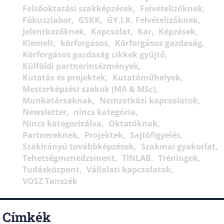
Felsőoktatási szakképzések
Felvételizőknek
Fókuszlabor
GSKK
GY.I.K. Felvételizőknek
Jelentkezőknek
Kapcsolat
Kar
Képzések
Kiemelt
körforgásos
Körforgásos gazdaság
Körforgásos gazdaság cikkek gyűjtő
Külföldi partnerintézmények
Kutatás és projektek
Kutatóműhelyek
Mesterképzési szakok (MA & MSc)
Munkatársaknak
Nemzetközi kapcsolatok
Newsletter
nincs kategória
Nincs kategorizálva
Oktatóknak
Partnereknek
Projektek
Sajtófigyelés
Szakirányú továbbképzések
Szakmai gyakorlat
Tehetségmenedzsment
TINLAB
Tréningek
Tudásközpont
Vállalati kapcsolatok
VOSZ Tanszék
Címkék