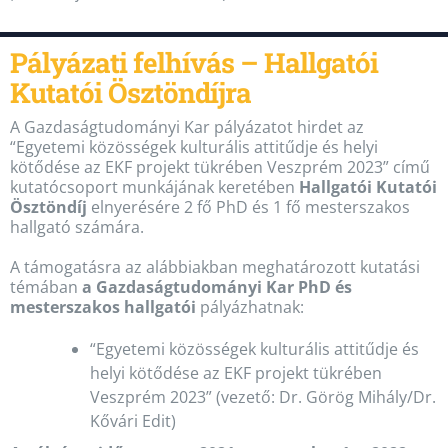
Pályázati felhívás – Hallgatói
Kutatói Ösztöndíjra
A Gazdaságtudományi Kar pályázatot hirdet az
“Egyetemi közösségek kulturális attitűdje és helyi
kötődése az EKF projekt tükrében Veszprém 2023” című
kutatócsoport munkájának keretében
Hallgatói Kutatói
Ösztöndíj
elnyerésére 2 fő PhD és 1 fő mesterszakos
hallgató számára.
A támogatásra az alábbiakban meghatározott kutatási
témában
a Gazdaságtudományi Kar PhD és
mesterszakos hallgatói
pályázhatnak:
“Egyetemi közösségek kulturális attitűdje és
helyi kötődése az EKF projekt tükrében
Veszprém 2023” (vezető: Dr. Görög Mihály/Dr.
Kővári Edit)