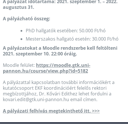
A pályázat időtartama: 2021. szeptember 1. – 2022.
augusztus 31.
A pályázható összeg:
PhD hallgatók esetében: 50.000 Ft/hó
Mesterszakos hallgató esetén: 30.000 Ft/hó
A pályázatokat a Moodle rendszerbe kell feltölteni
2021. szeptember 10. 22:00 óráig.
Moodle felület:
https://moodle.gtk.uni-
pannon.hu/course/view.php?id=5182
A pályázattal kapcsolatban további információkért a
kutatócsoport EKF koordinációért felelős rektori
megbízottjához, Dr. Kővári Edithez lehet fordulni a
kovari.edit@gtk.uni-pannon.hu email címen.
A pályázati felhívás megtekinthető itt. >>>