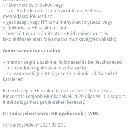
– rátermett és proaktív vagy
– szereted a kihívásokat és probléma esetén a
megoldásra fókuszálsz
– gazdasági, vagy HR tanulmányokat folytatsz, vagy
érdeklődsz a HR szakma iránt
– hosszú távon számíthatunk Rád (minimum 1 év,
iskolaidőszak alatt folyamatos munkavégzés vállalás)
Amire számíthatsz náluk:
– mentor segíti a szakmai fejlődésed és beilleszkedésed
– munkaidőd rugalmasan oszthatod be
– kölcsönös elégedettség esetén nálunk indíthatod el
karriered
Ismerd meg a HR szakmát, és szerezz betekintést a
Kincentric Legjobb Munkahelyek 2020 díjas WHC Csoport
életébe izgalmas projekteken keresztül!
Itt tudsz jelentkezni:
HR gyakornok | WHC
(Hiredtés feltöltve: 2021.08.25.)