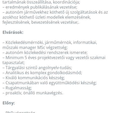
tartalmának összeállítása, koordinációja;
– eredmények publikálásának vezetése;
– autonóm járművekhez köthető új szolgáltatások és az
azokhoz köthető üzleti modellek elemzésének,
fejlesztésének, bevezetésének vezetése;.
Elvárások:
– Közlekedésmérnöki, járműmérnök, informatikai,
műszaki manager MSc végzettség;
– autonóm közlekedési rendszerek ismerete;
– Minimum 5 éves projektvezetői vagy vezetői szakmai
tapasztalat;
– Tárgyalási szintű angolnyelv-tudás;
– Analitikus és komplex gondolkodásmód;
– Kiváló kommunikációs készség;
– Csapatmunkában való együttműködési készség;
– Rugalmasság;
– proaktív, önálló munkavégzés.
Előny: