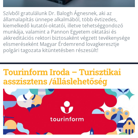
Szívből gratulálunk Dr. Balogh Ágnesnek, aki az
államalapítás ünnepe alkalmából, több évtizedes,
kiemelkedő kutatói-oktatói, illetve tehetséggondozó
munkája, valamint a Pannon Egyetem oktatási és
akkreditációs rektori biztosaként végzett tevékenysége
elismeréseként Magyar Érdemrend lovagkeresztje
polgári tagozata kitüntetésben részesült!
Tourinform Iroda – Turisztikai
asszisztens /álláslehetőség