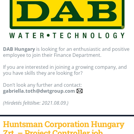
DAB Hungary
is looking for an enthusiastic and positive
employee to join their Finance Department.
If you are interested in joining a growing company, and
you have skills they are looking for?
Don’t look any further and contact:
gabriella.toth@dwtgroup.com
(Hirdetés feltöltve: 2021.08.09.)
Huntsman Corporation Hungary
Zrt. – Project Controller job