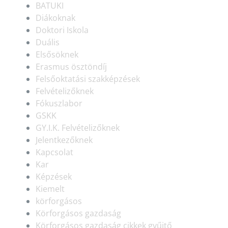
BATUKI
Diákoknak
Doktori Iskola
Duális
Elsősöknek
Erasmus ösztöndíj
Felsőoktatási szakképzések
Felvételizőknek
Fókuszlabor
GSKK
GY.I.K. Felvételizőknek
Jelentkezőknek
Kapcsolat
Kar
Képzések
Kiemelt
körforgásos
Körforgásos gazdaság
Körforgásos gazdaság cikkek gyűjtő