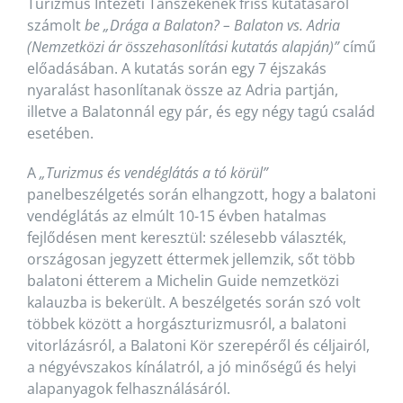
Turizmus Intézeti Tanszékének friss kutatásáról
számolt
be
„
Drága a Balaton? – Balaton vs. Adria
(Nemzetközi ár összehasonlítási kutatás alapján)”
című
előadásában. A kutatás során egy 7 éjszakás
nyaralást hasonlítanak össze az Adria partján,
illetve a Balatonnál egy pár, és egy négy tagú család
esetében.
A
„Turizmus és vendéglátás a tó körül”
panelbeszélgetés során elhangzott, hogy a balatoni
vendéglátás az elmúlt 10-15 évben hatalmas
fejlődésen ment keresztül: szélesebb választék,
országosan jegyzett éttermek jellemzik, sőt több
balatoni étterem a Michelin Guide nemzetközi
kalauzba is bekerült. A beszélgetés során szó volt
többek között a horgászturizmusról, a balatoni
vitorlázásról, a Balatoni Kör szerepéről és céljairól,
a négyévszakos kínálatról, a jó minőségű és helyi
alapanyagok felhasználásáról.