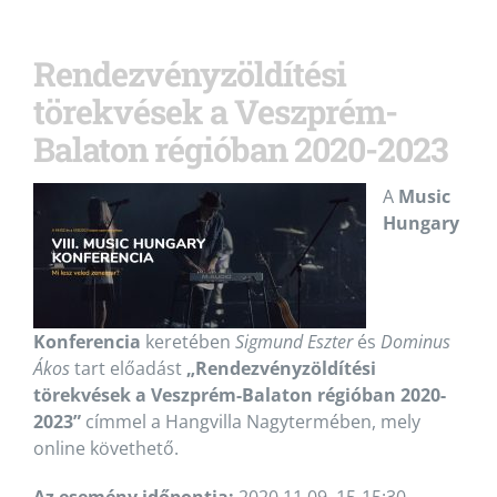
Rendezvényzöldítési
törekvések a Veszprém-
Balaton régióban 2020-2023
A
Music
Hungary
Konferencia
keretében
Sigmund Eszter
és
Dominus
Ákos
tart előadást
„Rendezvényzöldítési
törekvések a Veszprém-Balaton régióban 2020-
2023”
címmel a Hangvilla Nagytermében, mely
online követhető.