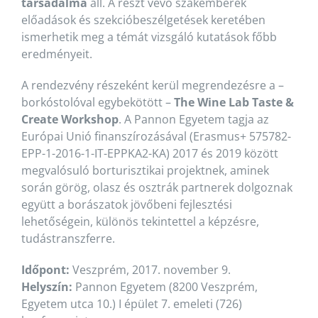
társadalma
áll. A részt vevő szakemberek
előadások és szekcióbeszélgetések keretében
ismerhetik meg a témát vizsgáló kutatások főbb
eredményeit.
A rendezvény részeként kerül megrendezésre a –
borkóstolóval egybekötött –
The Wine Lab Taste &
Create Workshop
. A Pannon Egyetem tagja az
Európai Unió finanszírozásával (Erasmus+ 575782-
EPP-1-2016-1-IT-EPPKA2-KA) 2017 és 2019 között
megvalósuló borturisztikai projektnek, aminek
során görög, olasz és osztrák partnerek dolgoznak
együtt a borászatok jövőbeni fejlesztési
lehetőségein, különös tekintettel a képzésre,
tudástranszferre.
Időpont:
Veszprém, 2017. november 9.
Helyszín:
Pannon Egyetem (8200 Veszprém,
Egyetem utca 10.) I épület 7. emeleti (726)