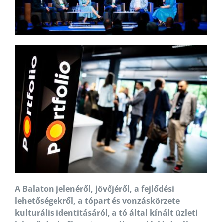
A Balaton jelenéről, jövőjéről, a fejlődési
lehetőségekről, a tópart és vonzáskörzete
kulturális identitásáról, a tó által kínált üzleti