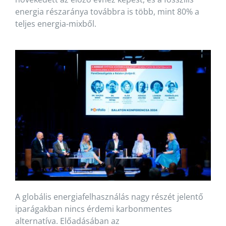
energia részaránya továbbra is több, mint 80% a
teljes energia-mixből.
A globális energiafelhasználás nagy részét jelentő
iparágakban nincs érdemi karbonmentes
alternatíva. Előadásában az