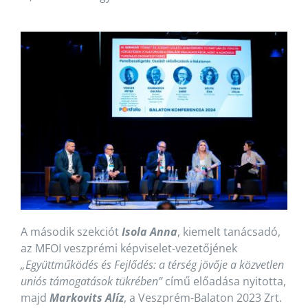
A második szekciót
Isola Anna
, kiemelt tanácsadó,
az MFOI veszprémi képviselet-vezetőjének
„Együttműködés és Fejlődés: a térség jövője a közvetlen
uniós támogatások tükrében”
című előadása nyitotta,
majd
Markovits Alíz
, a Veszprém-Balaton 2023 Zrt.