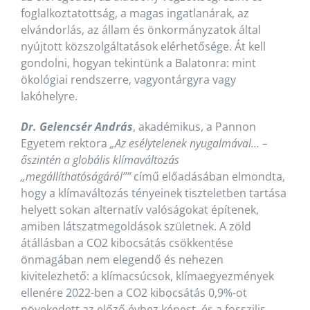
foglalkoztatottság, a magas ingatlanárak, az
elvándorlás, az állam és önkormányzatok által
nyújtott közszolgáltatások elérhetősége. Át kell
gondolni, hogyan tekintünk a Balatonra: mint
ökológiai rendszerre, vagyontárgyra vagy
lakóhelyre.
Dr. Gelencsér András
, akadémikus, a Pannon
Egyetem rektora
„Az esélytelenek nyugalmával… –
őszintén a globális klímaváltozás
„megállíthatóságáról””
című előadásában elmondta,
hogy a klímaváltozás tényeinek tiszteletben tartása
helyett sokan alternatív valóságokat építenek,
amiben látszatmegoldások születnek. A zöld
átállásban a CO2 kibocsátás csökkentése
önmagában nem elegendő és nehezen
kivitelezhető: a klímacsúcsok, klímaegyezmények
ellenére 2022-ben a CO2 kibocsátás 0,9%-ot
növekedett az előző évhez képest, és a fosszilis