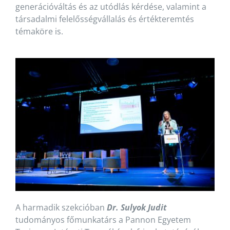
generációváltás és az utódlás kérdése, valamint a
társadalmi felelősségvállalás és értékteremtés
témaköre is.
A harmadik szekcióban
Dr. Sulyok Judit
tudományos főmunkatárs a Pannon Egyetem