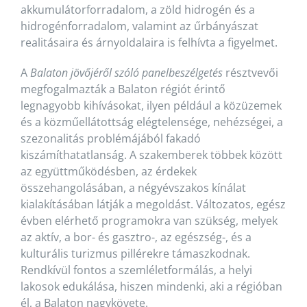
akkumulátorforradalom, a zöld hidrogén és a
hidrogénforradalom, valamint az űrbányászat
realitásaira és árnyoldalaira is felhívta a figyelmet.
A
Balaton jövőjéről szóló panelbeszélgetés
résztvevői
megfogalmazták a Balaton régiót érintő
legnagyobb kihívásokat, ilyen például a közüzemek
és a közműellátottság elégtelensége, nehézségei, a
szezonalitás problémájából fakadó
kiszámíthatatlanság. A szakemberek többek között
az együttműködésben, az érdekek
összehangolásában, a négyévszakos kínálat
kialakításában látják a megoldást. Változatos, egész
évben elérhető programokra van szükség, melyek
az aktív, a bor- és gasztro-, az egészség-, és a
kulturális turizmus pillérekre támaszkodnak.
Rendkívül fontos a szemléletformálás, a helyi
lakosok edukálása, hiszen mindenki, aki a régióban
él, a Balaton nagykövete.