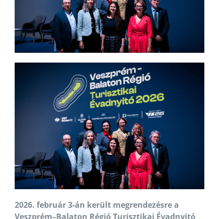
2026. február 3-án került megrendezésre a
Veszprém–Balaton Régió Turisztikai Évadnyitó