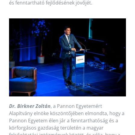
és fenntartható fejlődésének jövőjét.
Dr. Birkner Zoltán
, a Pannon Egyetemért
Alapítvány elnöke köszöntőjében elmondta, hogy a
Pannon Egyetem élen jár a fenntarthatóság és a
körforgásos gazdaság területén a magyar