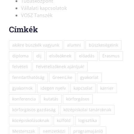
Tudásközpont
Vállalati kapcsolatok
VOSZ Tanszék
Címkék
akikre büszkék vagyunk
alumni
büszkeségeink
diploma
díj
elsősöknek
előadás
Erasmus
felvételi
Felvételizőknek ajánljuk!
fenntarthatóság
GreenLike
gyakorlat
gyakornok
idegen nyelv
kapcsolat
karrier
konferencia
kutatás
körforgásos
körforgásos gazdaság
középiskolai tanároknak
középiskolásoknak
külföld
logisztika
Mesterszak
nemzetközi
programajánló