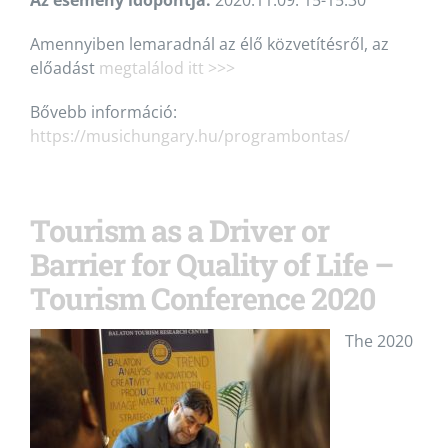
Az esemény időpontja:
2020.11.09. 15-15:30
Amennyiben lemaradnál az élő közvetítésről, az
előadást
megtalálod itt >>>
Bővebb információ:
https://musichungary.hu/programbontas/
Tourism as a Driver or
Barrier for Quality of Life –
Tourism Conference 2020
The 2020