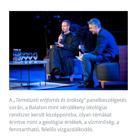
A
„Természeti erőforrás és örökség”
panelbeszélgetés
során, a Balaton mint sérülékeny ökológiai
rendszer került középpontba, olyan témákat
érintve mint a geológiai értékek, a vízminőség, a
fenntartható, felelős vízgazdálkodás.