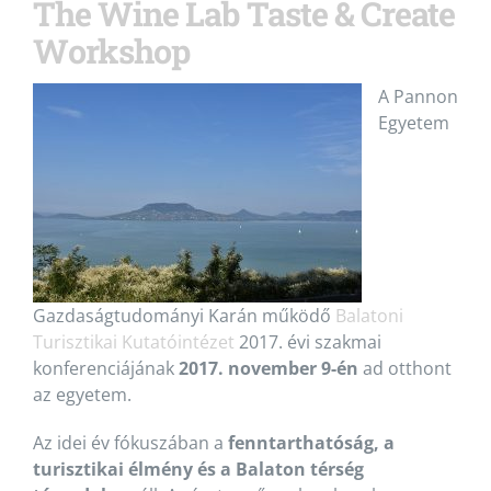
The Wine Lab Taste & Create
Workshop
A Pannon
Egyetem
Gazdaságtudományi Karán működő
Balatoni
Turisztikai Kutatóintézet
2017. évi szakmai
konferenciájának
2017. november 9-én
ad otthont
az egyetem.
Az idei év fókuszában a
fenntarthatóság, a
turisztikai élmény és a Balaton térség