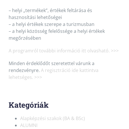
– helyi „termékek”, értékek feltárása és
hasznosítási lehetőségei
– a helyi értékek szerepe a turizmusban
– a helyi közösség felelőssége a helyi értékek
megőrzésében
A programról további információ itt olvasható. >>>
Minden érdeklődőt szeretettel várunk a
rendezvényre.
A regisztráció ide kattintva
lehetséges. >>>
Kategóriák
Alapképzési szakok (BA & BSc)
ALUMNI