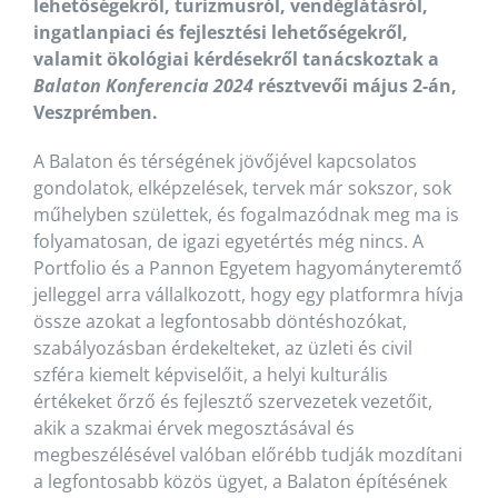
lehetőségekről, turizmusról, vendéglátásról,
ingatlanpiaci és fejlesztési lehetőségekről,
valamit ökológiai kérdésekről tanácskoztak a
Balaton Konferencia 2024
résztvevői május 2-án,
Veszprémben.
A Balaton és térségének jövőjével kapcsolatos
gondolatok, elképzelések, tervek már sokszor, sok
műhelyben születtek, és fogalmazódnak meg ma is
folyamatosan, de igazi egyetértés még nincs. A
Portfolio és a Pannon Egyetem hagyományteremtő
jelleggel arra vállalkozott, hogy egy platformra hívja
össze azokat a legfontosabb döntéshozókat,
szabályozásban érdekelteket, az üzleti és civil
szféra kiemelt képviselőit, a helyi kulturális
értékeket őrző és fejlesztő szervezetek vezetőit,
akik a szakmai érvek megosztásával és
megbeszélésével valóban előrébb tudják mozdítani
a legfontosabb közös ügyet, a Balaton építésének