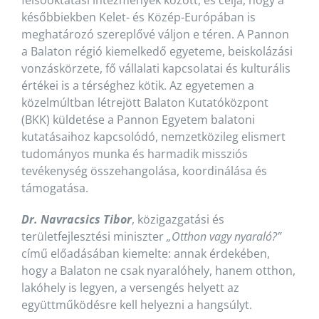
felsőoktatási intézmények között, és célja, hogy a
későbbiekben Kelet- és Közép-Európában is
meghatározó szereplővé váljon e téren. A Pannon
a Balaton régió kiemelkedő egyeteme, beiskolázási
vonzáskörzete, fő vállalati kapcsolatai és kulturális
értékei is a térséghez kötik. Az egyetemen a
közelmúltban létrejött Balaton Kutatóközpont
(BKK) küldetése a Pannon Egyetem balatoni
kutatásaihoz kapcsolódó, nemzetközileg elismert
tudományos munka és harmadik missziós
tevékenység összehangolása, koordinálása és
támogatása.
Dr. Navracsics Tibor
, közigazgatási és
területfejlesztési miniszter
„Otthon vagy nyaraló?”
című előadásában kiemelte: annak érdekében,
hogy a Balaton ne csak nyaralóhely, hanem otthon,
lakóhely is legyen, a versengés helyett az
együttműködésre kell helyezni a hangsúlyt.