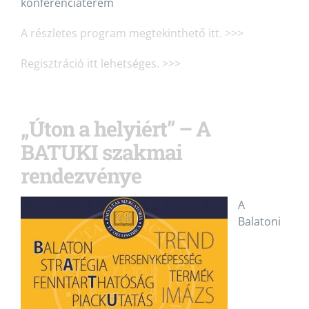
konferenciaterem
A részletes program megtekinthető itt. >>>
Regisztráció itt lehetséges. >>>
„Úton a helyiért” – A
BATUKI szakmai
rendezvénye
A
Balatoni