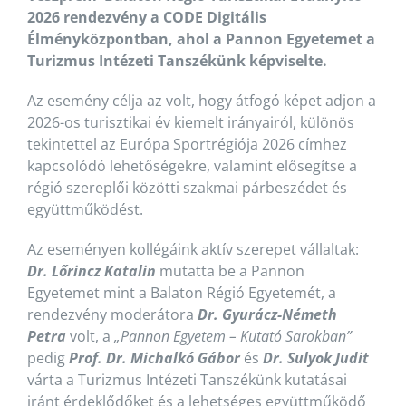
2026 rendezvény a CODE Digitális
Élményközpontban, ahol a Pannon Egyetemet a
Turizmus Intézeti Tanszékünk képviselte.
Az esemény célja az volt, hogy átfogó képet adjon a
2026-os turisztikai év kiemelt irányairól, különös
tekintettel az Európa Sportrégiója 2026 címhez
kapcsolódó lehetőségekre, valamint elősegítse a
régió szereplői közötti szakmai párbeszédet és
együttműködést.
Az eseményen kollégáink aktív szerepet vállaltak:
Dr. Lőrincz Katalin
mutatta be a Pannon
Egyetemet mint a Balaton Régió Egyetemét, a
rendezvény moderátora
Dr. Gyurácz-Németh
Petra
volt, a
„Pannon Egyetem – Kutató Sarokban”
pedig
Prof. Dr. Michalkó Gábor
és
Dr. Sulyok Judit
várta a Turizmus Intézeti Tanszékünk kutatásai
iránt érdeklődőket és a lehetséges együttműködő