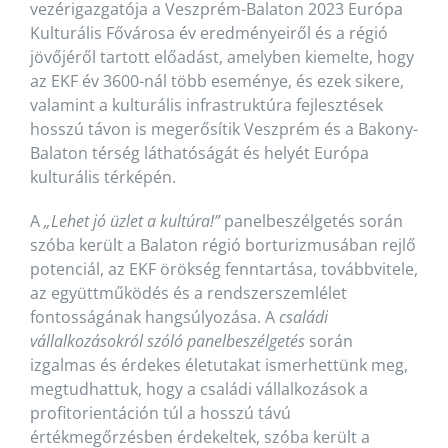
vezérigazgatója a Veszprém-Balaton 2023 Európa
Kulturális Fővárosa év eredményeiről és a régió
jövőjéről tartott előadást, amelyben kiemelte, hogy
az EKF év 3600-nál több eseménye, és ezek sikere,
valamint a kulturális infrastruktúra fejlesztések
hosszú távon is megerősítik Veszprém és a Bakony-
Balaton térség láthatóságát és helyét Európa
kulturális térképén.
A
„Lehet jó üzlet a kultúra!”
panelbeszélgetés során
szóba került a Balaton régió borturizmusában rejlő
potenciál, az EKF örökség fenntartása, továbbvitele,
az együttműködés és a rendszerszemlélet
fontosságának hangsúlyozása. A
családi
vállalkozásokról szóló panelbeszélgetés
során
izgalmas és érdekes életutakat ismerhettünk meg,
megtudhattuk, hogy a családi vállalkozások a
profitorientáción túl a hosszú távú
értékmegőrzésben érdekeltek, szóba került a