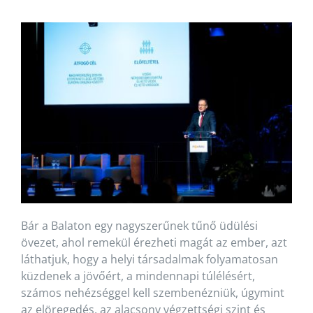
Bár a Balaton egy nagyszerűnek tűnő üdülési
övezet, ahol remekül érezheti magát az ember, azt
láthatjuk, hogy a helyi társadalmak folyamatosan
küzdenek a jövőért, a mindennapi túlélésért,
számos nehézséggel kell szembenézniük, úgymint
az elöregedés, az alacsony végzettségi szint és