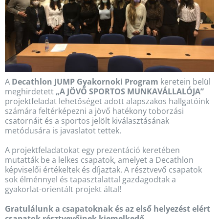
A
Decathlon JUMP Gyakornoki Program
keretein belül
meghirdetett
„A JÖVŐ SPORTOS MUNKAVÁLLALÓJA”
projektfeladat lehetőséget adott alapszakos hallgatóink
számára feltérképezni a jövő hatékony toborzási
csatornáit és a sportos jelölt kiválasztásának
metódusára is javaslatot tettek.
A projektfeladatokat egy prezentáció keretében
mutatták be a lelkes csapatok, amelyet a Decathlon
képviselői értékeltek és díjaztak. A résztvevő csapatok
sok élménnyel és tapasztalattal gazdagodtak a
gyakorlat-orientált projekt által!
Gratulálunk a csapatoknak és az első helyezést elért
csapatok résztvevőinek kiemelkedő