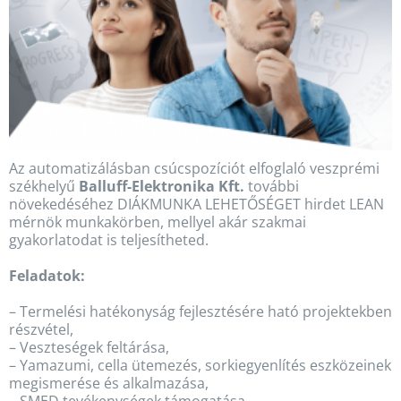
Az automatizálásban csúcspozíciót elfoglaló veszprémi
székhelyű
Balluff-Elektronika Kft.
további
növekedéséhez DIÁKMUNKA LEHETŐSÉGET hirdet LEAN
mérnök munkakörben, mellyel akár szakmai
gyakorlatodat is teljesítheted.
Feladatok:
– Termelési hatékonyság fejlesztésére ható projektekben
részvétel,
– Veszteségek feltárása,
– Yamazumi, cella ütemezés, sorkiegyenlítés eszközeinek
megismerése és alkalmazása,
– SMED tevékenységek támogatása,