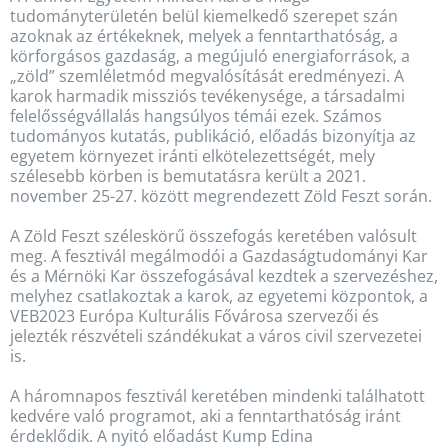
tudományterületén belül kiemelkedő szerepet szán
azoknak az értékeknek, melyek a fenntarthatóság, a
körforgásos gazdaság, a megújuló energiaforrások, a
„zöld” szemléletmód megvalósítását eredményezi. A
karok harmadik missziós tevékenysége, a társadalmi
felelősségvállalás hangsúlyos témái ezek. Számos
tudományos kutatás, publikáció, előadás bizonyítja az
egyetem környezet iránti elkötelezettségét, mely
szélesebb körben is bemutatásra került a 2021.
november 25-27. között megrendezett Zöld Feszt során.
A Zöld Feszt széleskörű összefogás keretében valósult
meg. A fesztivál megálmodói a Gazdaságtudományi Kar
és a Mérnöki Kar összefogásával kezdtek a szervezéshez,
melyhez csatlakoztak a karok, az egyetemi központok, a
VEB2023 Európa Kulturális Fővárosa szervezői és
jelezték részvételi szándékukat a város civil szervezetei
is.
A háromnapos fesztivál keretében mindenki találhatott
kedvére való programot, aki a fenntarthatóság iránt
érdeklődik. A nyitó előadást Kump Edina