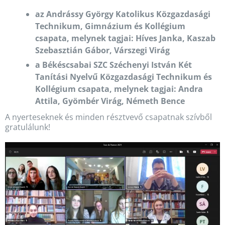
az Andrássy György Katolikus Közgazdasági
Technikum, Gimnázium és Kollégium
csapata, melynek tagjai: Híves Janka, Kaszab
Szebasztián Gábor, Várszegi Virág
a Békéscsabai SZC Széchenyi István Két
Tanítási Nyelvű Közgazdasági Technikum és
Kollégium csapata, melynek tagjai: Andra
Attila, Gyömbér Virág, Németh Bence
A nyerteseknek és minden résztvevő csapatnak szívből
gratulálunk!