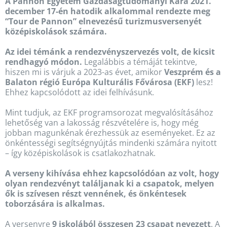
A Pannon Egyetem Gazdaságtudományi Kara 2021.
december 17-én hatodik alkalommal rendezte meg
“Tour de Pannon” elnevezésű turizmusversenyét
középiskolások számára.
Az idei témánk a rendezvényszervezés volt, de kicsit
rendhagyó módon.
Legalábbis a témáját tekintve,
hiszen mi is várjuk a 2023-as évet, amikor
Veszprém és a
Balaton régió Európa Kulturális Fővárosa (EKF)
lesz!
Ehhez kapcsolódott az idei felhívásunk.
Mint tudjuk, az EKF programsorozat megvalósításához
lehetőség van a lakosság részvételére is, hogy még
jobban magunkénak érezhessük az eseményeket. Ez az
önkéntességi segítségnyújtás mindenki számára nyitott
– így középiskolások is csatlakozhatnak.
A verseny kihívása ehhez kapcsolódóan az volt, hogy
olyan rendezvényt találjanak ki a csapatok, melyen
ők is szívesen részt vennének, és önkéntesek
toborzására is alkalmas.
A versenyre
9 iskolából összesen 23 csapat nevezett
. A