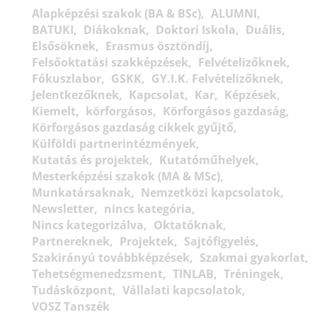
Alapképzési szakok (BA & BSc)
ALUMNI
BATUKI
Diákoknak
Doktori Iskola
Duális
Elsősöknek
Erasmus ösztöndíj
Felsőoktatási szakképzések
Felvételizőknek
Fókuszlabor
GSKK
GY.I.K. Felvételizőknek
Jelentkezőknek
Kapcsolat
Kar
Képzések
Kiemelt
körforgásos
Körforgásos gazdaság
Körforgásos gazdaság cikkek gyűjtő
Külföldi partnerintézmények
Kutatás és projektek
Kutatóműhelyek
Mesterképzési szakok (MA & MSc)
Munkatársaknak
Nemzetközi kapcsolatok
Newsletter
nincs kategória
Nincs kategorizálva
Oktatóknak
Partnereknek
Projektek
Sajtófigyelés
Szakirányú továbbképzések
Szakmai gyakorlat
Tehetségmenedzsment
TINLAB
Tréningek
Tudásközpont
Vállalati kapcsolatok
VOSZ Tanszék