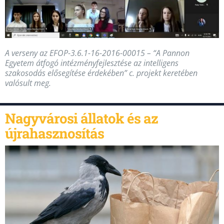
A verseny az EFOP-3.6.1-16-2016-00015 – “A Pannon
Egyetem átfogó intézményfejlesztése az intelligens
szakosodás elősegítése érdekében” c. projekt keretében
valósult meg.
Nagyvárosi állatok és az
újrahasznosítás