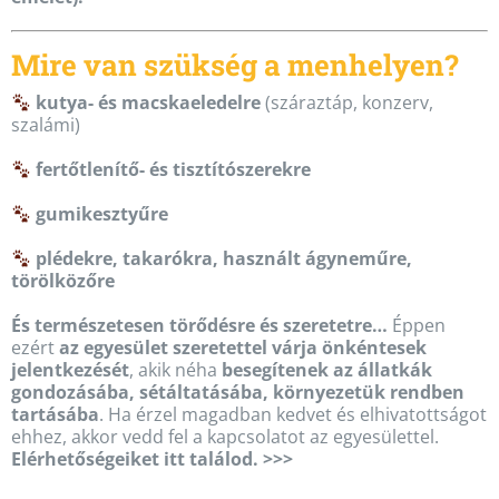
Mire van szükség a menhelyen?
kutya- és macskaeledelre
(száraztáp, konzerv,
szalámi)
fertőtlenítő- és tisztítószerekre
gumikesztyűre
plédekre, takarókra, használt ágyneműre,
törölközőre
És természetesen törődésre és szeretetre…
Éppen
ezért
az egyesület szeretettel várja önkéntesek
jelentkezését
, akik néha
besegítenek az állatkák
gondozásába, sétáltatásába, környezetük rendben
tartásába
. Ha érzel magadban kedvet és elhivatottságot
ehhez, akkor vedd fel a kapcsolatot az egyesülettel.
Elérhetőségeiket itt találod. >>>