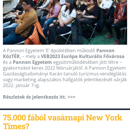
A Pannon Egyetem ‘E’ épületében működő
Pannon
KözTÉR
, – mely a
VEB2023 Európa Kulturális Fővárosa
és a
Pannon Egyetem
együttműködésében jött létre –
gyakornokot keres 2022 februárjától. A Pannon Egyetem
Gazdaságtudományi Karán tanuló turizmus-vendéglátás
vagy marketing alapszakos hallgatók jelentkezését várják
2022. január 7-ig.
Részletek és jelentkezés itt. >>>
75.000 fából vasárnapi New York
Times?