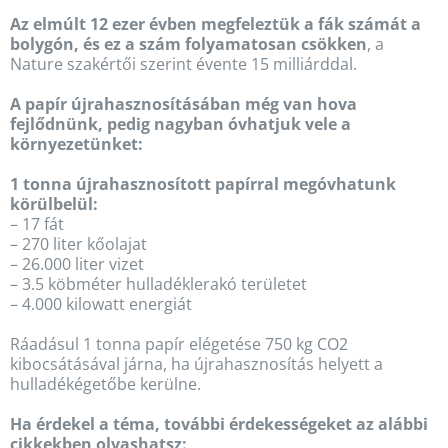
Az elmúlt 12 ezer évben megfeleztük a fák számát a
bolygón, és ez a szám folyamatosan csökken
, a
Nature szakértői szerint évente 15 milliárddal.
A papír újrahasznosításában még van hova
fejlődnünk, pedig nagyban óvhatjuk vele a
környezetünket:
1 tonna újrahasznosított papírral megóvhatunk
körülbelül:
– 17 fát
– 270 liter kőolajat
– 26.000 liter vizet
– 3.5 köbméter hulladéklerakó területet
– 4.000 kilowatt energiát
Ráadásul 1 tonna papír elégetése 750 kg CO2
kibocsátásával járna, ha újrahasznosítás helyett a
hulladékégetőbe kerülne.
Ha érdekel a téma, további érdekességeket az alábbi
cikkekben olvashatsz: