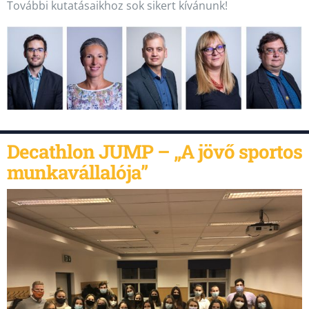
További kutatásaikhoz sok sikert kívánunk!
Decathlon JUMP – „A jövő sportos
munkavállalója”