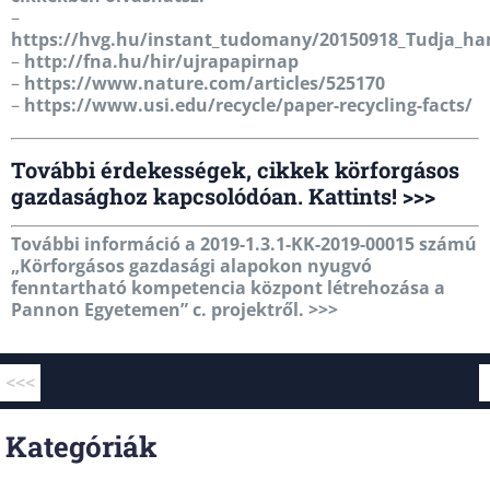
–
https://hvg.hu/instant_tudomany/20150918_Tudja_ha
–
http://fna.hu/hir/ujrapapirnap
–
https://www.nature.com/articles/525170
–
https://www.usi.edu/recycle/paper-recycling-facts/
További érdekességek, cikkek körforgásos
gazdasághoz kapcsolódóan. Kattints! >>>
További információ a 2019-1.3.1-KK-2019-00015 számú
„Körforgásos gazdasági alapokon nyugvó
fenntartható kompetencia központ létrehozása a
Pannon Egyetemen” c. projektről. >>>
<<<
Kategóriák