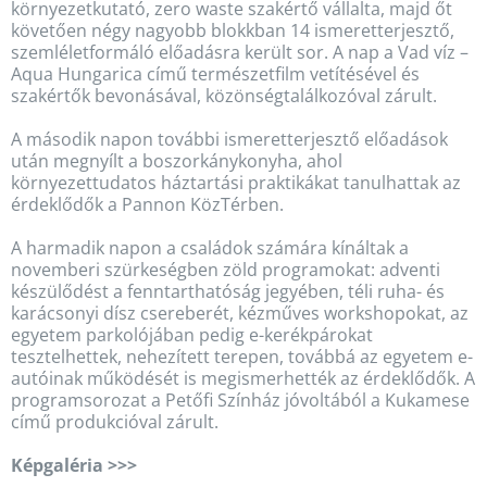
környezetkutató, zero waste szakértő vállalta, majd őt
követően négy nagyobb blokkban 14 ismeretterjesztő,
szemléletformáló előadásra került sor. A nap a Vad víz –
Aqua Hungarica című természetfilm vetítésével és
szakértők bevonásával, közönségtalálkozóval zárult.
A második napon további ismeretterjesztő előadások
után megnyílt a boszorkánykonyha, ahol
környezettudatos háztartási praktikákat tanulhattak az
érdeklődők a Pannon KözTérben.
A harmadik napon a családok számára kínáltak a
novemberi szürkeségben zöld programokat: adventi
készülődést a fenntarthatóság jegyében, téli ruha- és
karácsonyi dísz csereberét, kézműves workshopokat, az
egyetem parkolójában pedig e-kerékpárokat
tesztelhettek, nehezített terepen, továbbá az egyetem e-
autóinak működését is megismerhették az érdeklődők. A
programsorozat a Petőfi Színház jóvoltából a Kukamese
című produkcióval zárult.
Képgaléria >>>