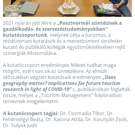
2021 nyarán jött létre a
„Posztnormál szintézisek a
gazdálkodás- és szervezéstudományokban”
kutatócsoportunk
, melynek célja a turizmus, a
módszertani kutatások és a menedzsment területén
kutató és publikáló kollégák együttműködésében rejlő
szinergiák kihasználása.
A kutatócsoport eredményes félévet tudhat maga
mögött, ezért van ok az ünneplésre. Az elmúlt
időszakban végzett kutatásaik eredményeit
„Does
geography matter? Implications for future tourism
research in light of COVID-19”
c. publikációban foglalták
össze, melyet a „Tourism Management” folyóiratban
terveznek megjelentetni.
A kutatócsoport tagjai:
Dr. Csizmadia Tibor, Dr.
Fehérvölgyi Beáta, Dr. Katona Attila, Dr. Kosztyán Zsolt,
Dr. Sulyok Judit