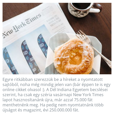
Egyre ritkábban szerezzük be a híreket a nyomtatott
sajtóból, noha még mindig jelen van (bár éppen te is egy
online cikket olvasol :). A Dél Indiana Egyetem becslései
szerint, ha csak egy széria vasárnapi New York Times
lapot hasznosítanánk újra, már azzal 75.000 fát
menthetnénk meg. Ha pedig nem nyomtatnánk több
újságot és magazint, évi 250.000.000 fát.