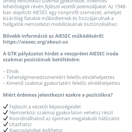
amely
nemzetközi szakmai gyakorlatok
, önkéntes
lehetőségek révén
fejleszti vezetői potenciáljukat
. Az 1948-
ban alapított AIESEC egy nonprofit szervezet, amelyet
kizárólag fiatalok működtetnek és hozzájárulnak a
hallgatók nemzetközi mobilitásának ösztönzéséhez.
Bővebb információ az AIESEC működéséről:
https://aiesec.org/about-us
A GTK pályázatot hirdet a veszprémi AIESEC iroda
szakmai pozícióinak betöltésére:
– Elnök
– Tehetségmenedzsmentért felelős elnökhelyettes
– Kimenő szakmai gyakorlatért felelős elnökhelyettes
Miért érdemes jelentkezni ezekre a pozíciókra?
Fejleszti a vezetői képességeidet
Nemzetközi szakmai gyakorlaton vehetsz részt
Koordinálhatod az újonnan megalakuló hálózatot
Utazhatsz
Kapcsolatokat építhetsz