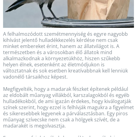
A felhalmozódott szemétmennyiség és egyre nagyobb
kihívást jelentő hulladékkezelés kérdése nem csak
minket embereket érint, hanem az állatvilágot is. A
természetben és a városokban élő állatok mind
alkalmazkodnak a környezetükhöz, hiszen szűkebb
helyen élnek, esetenként az életmódjukon is
változtatnak és sok esetben kreatívabbnak kell lenniük
vadonélő társaikhoz képest.
Megfigyelték, hogy a madarak fészket építenek például
az eldobált műanyag villákból, karszalagokból és egyéb
hulladékokból, de ami igazán érdekes, hogy kiválogatják
színek szerint, hogy ezzel is felhívják magukra a figyelmet
és sikeresebbek legyenek a párválasztásban. Egy piros
műanyag szívecske nem csak a hölgyek szívét, de a
madarakét is megolvasztja.