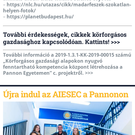
–
https://nlc.hu/utazas/cikk/madarfeszek-szokatlan-
helyen-fotok/
–
https://planetbudapest.hu/
További érdekességek, cikkek körforgásos
gazdasághoz kapcsolódóan. Kattints! >>>
További információ a 2019-1.3.1-KK-2019-00015 számú
„Körforgásos gazdasági alapokon nyugvó
fenntartható kompetencia központ létrehozása a
Pannon Egyetemen” c. projektről. >>>
Újra indul az AIESEC a Pannonon