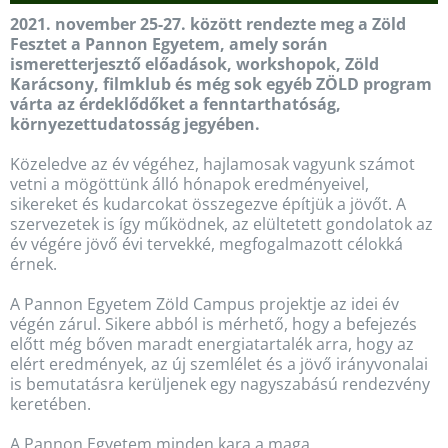
2021. november 25-27. között rendezte meg a Zöld
Fesztet a Pannon Egyetem, amely során
ismeretterjesztő előadások, workshopok, Zöld
Karácsony, filmklub és még sok egyéb ZÖLD program
várta az érdeklődőket a fenntarthatóság,
környezettudatosság jegyében.
Közeledve az év végéhez, hajlamosak vagyunk számot
vetni a mögöttünk álló hónapok eredményeivel,
sikereket és kudarcokat összegezve építjük a jövőt. A
szervezetek is így működnek, az elültetett gondolatok az
év végére jövő évi tervekké, megfogalmazott célokká
érnek.
A Pannon Egyetem Zöld Campus projektje az idei év
végén zárul. Sikere abból is mérhető, hogy a befejezés
előtt még bőven maradt energiatartalék arra, hogy az
elért eredmények, az új szemlélet és a jövő irányvonalai
is bemutatásra kerüljenek egy nagyszabású rendezvény
keretében.
A Pannon Egyetem minden kara a maga