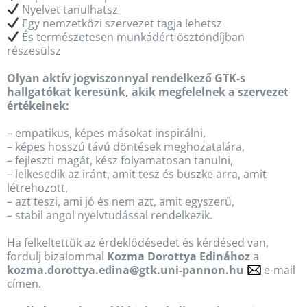
Nyelvet tanulhatsz
Egy nemzetközi szervezet tagja lehetsz
És természetesen munkádért ösztöndíjban
részesülsz
Olyan aktív jogviszonnyal rendelkező GTK-s
hallgatókat keresünk, akik megfelelnek a szervezet
értékeinek:
– empatikus, képes másokat inspirálni,
– képes hosszú távú döntések meghozatalára,
– fejleszti magát, kész folyamatosan tanulni,
– lelkesedik az iránt, amit tesz és büszke arra, amit
létrehozott,
– azt teszi, ami jó és nem azt, amit egyszerű,
– stabil angol nyelvtudással rendelkezik.
Ha felkeltettük az érdeklődésedet és kérdésed van,
fordulj bizalommal
Kozma Dorottya Edinához
a
kozma.dorottya.edina@gtk.uni-pannon.hu
e-mail
címen.