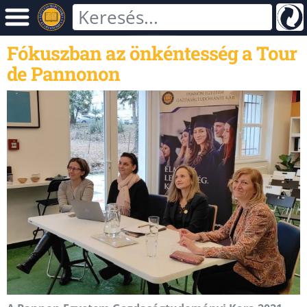
Fókuszban az önkéntesség a Tour
de Pannonon