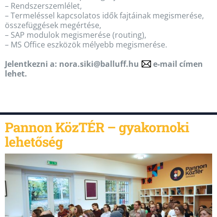
– Rendszerszemlélet,
– Termeléssel kapcsolatos idők fajtáinak megismerése,
összefüggések megértése,
– SAP modulok megismerése (routing),
– MS Office eszközök mélyebb megismerése.
Jelentkezni a:
nora.siki@balluff.hu
e-mail címen
lehet.
Pannon KözTÉR – gyakornoki
lehetőség