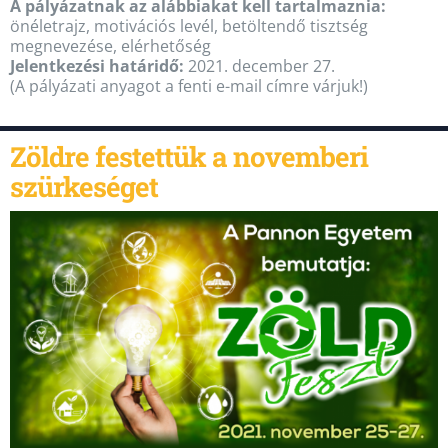
A pályázatnak az alábbiakat kell tartalmaznia:
önéletrajz, motivációs levél, betöltendő tisztség
megnevezése, elérhetőség
Jelentkezési határidő:
2021. december 27.
(A pályázati anyagot a fenti e-mail címre várjuk!)
Zöldre festettük a novemberi
szürkeséget