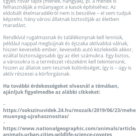
Egyes rovar fajok (méhek, hangyák), pl. a méhek is
felhasználják a műanyagot a kasok építéséhez. Az
eldobált ételmaradékról nem is beszélve – el sem tudjuk
képzelni, hány városi állatnak biztosítják az életben
maradást.
Rendkívül rugalmasnak és találékonynak kell lenniük,
például nappal megbújnak és éjszaka aktívabbá válnak,
hiszen kevesebb ember, kevesebb autó közlekedik akkor,
ezáltal biztonságosabb így az élet számukra. Egy biztos,
a városokra is a természet részeként kell tekintenünk,
hiszen az állatok sem tesznek különbséget, így is – úgy is
aktív részesei a körforgásnak.
Ha további érdekességeket olvasnál a témában,
ajánljuk figyelmedbe az alábbi cikkeket:
–
https://sokszinuvidek.24.hu/mozaik/2019/06/23/mehe
muanyag-ujrahasznositas/
–
https://www.nationalgeographic.com/animals/article
animals-urban-cities-wildlife-science-coyotes