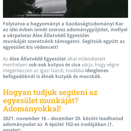
Folytatva a hagyományt a Gazdaságtudományi Kar
az idei évben ismét szervez adománygyűjtést, mellyel
a várpalotai
Alex Állatvédő Egyesület
munkáját szeretnénk támogatni. Segítsük együtt az
egyesület kis védenceit!
Az
Alex Állatvédő Egyesület
által működtetett
menhelyen
sok-sok kutyus és cica
várja, hogy végre
megérkezzen az igazi Gazdi, továbbá
ideiglenes
befogadóknál is élnek kutyák és macskák
.
Hogyan tudjuk segíteni az
egyesület munkáját?
Adományokkal!
2021. november 16 – december 20. között leadhatod
adományodat az A épület 102-es irodájában (1.
emelet).