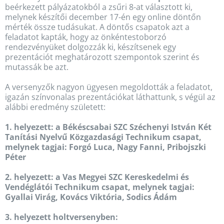
beérkezett pályázatokból a zsűri 8-at választott ki,
melynek készítői december 17-én egy online döntőn
mérték össze tudásukat. A döntős csapatok azt a
feladatot kapták, hogy az önkéntestoborzó
rendezvényüket dolgozzák ki, készítsenek egy
prezentációt meghatározott szempontok szerint és
mutassák be azt.
A versenyzők nagyon ügyesen megoldották a feladatot,
igazán színvonalas prezentációkat láthattunk, s végül az
alábbi eredmény született:
1. helyezett: a Békéscsabai SZC Széchenyi István Két
Tanítási Nyelvű Közgazdasági Technikum csapat,
melynek tagjai: Forgó Luca, Nagy Fanni, Pribojszki
Péter
2. helyezett: a Vas Megyei SZC Kereskedelmi és
Vendéglátói Technikum csapat, melynek tagjai:
Gyallai Virág, Kovács Viktória, Sodics Ádám
3. helyezett holtversenyben: