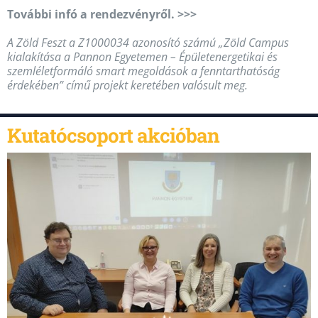
További infó a rendezvényről. >>>
A Zöld Feszt a Z1000034 azonosító számú „Zöld Campus
kialakítása a Pannon Egyetemen – Épületenergetikai és
szemléletformáló smart megoldások a fenntarthatóság
érdekében” című projekt keretében valósult meg.
Kutatócsoport akcióban