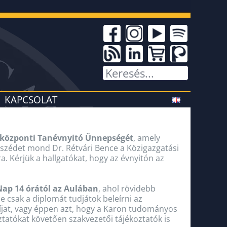
KAPCSOLAT
a központi Tanévnyitó Ünnepségét
, amely
zédet mond Dr. Rétvári Bence a Közigazgatási
a. Kérjük a hallgatókat, hogy az évnyitón az
Nap 14 órától az Aulában
, ahol rövidebb
e csak a diplomát tudjátok beleírni az
díjat, vagy éppen azt, hogy a Karon tudományos
tatókat követően szakvezetői tájékoztatók is