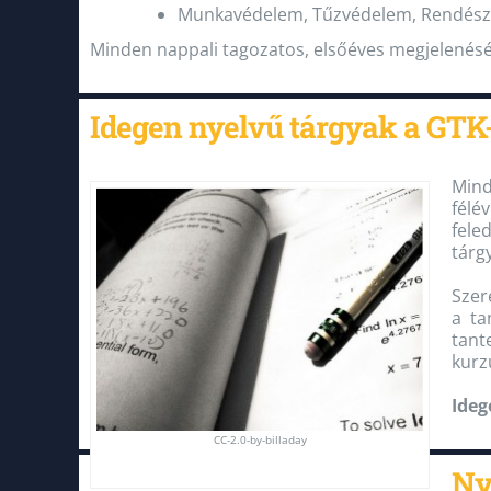
Munkavédelem, Tűzvédelem, Rendész
Minden nappali tagozatos, elsőéves megjelenés
Idegen nyelvű tárgyak a GTK
Mind
félé
fele
tárgy
Szer
a ta
tant
kurz
Ideg
CC-2.0-by-billaday
Ny