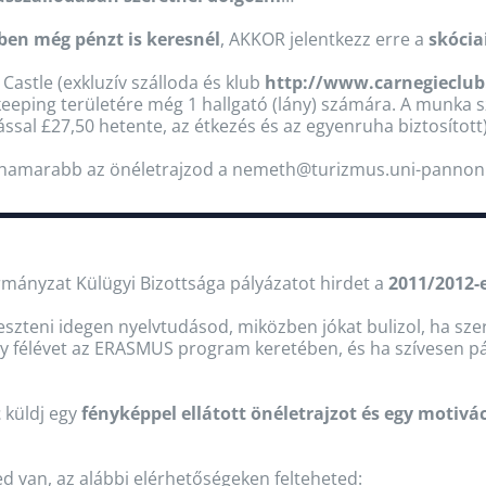
ben még pénzt is keresnél
, AKKOR jelentkezz erre a
skócia
 Castle (exkluzív szálloda és klub
http://www.carnegieclub
eping területére még 1 hallgató (lány) számára. A munka s
ással £27,50 hetente, az étkezés és az egyenruha biztosított)
l hamarabb az önéletrajzod a nemeth@turizmus.uni-pannon.
rmányzat Külügyi Bizottsága pályázatot hirdet a
2011/2012-
eszteni idegen nyelvtudásod, miközben jókat bulizol, ha sze
gy félévet az ERASMUS program keretében, és ha szívesen pár
z
küldj egy
fényképpel ellátott önéletrajzot és egy motivác
d van, az alábbi elérhetőségeken felteheted: