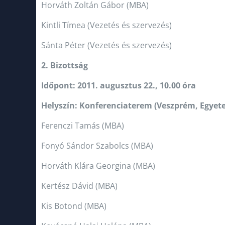
Horváth Zoltán Gábor (MBA)
Kintli Tímea (Vezetés és szervezés)
Sánta Péter (Vezetés és szervezés)
2. Bizottság
Időpont: 2011. augusztus 22., 10.00 óra
Helyszín: Konferenciaterem (Veszprém, Egyetem
Ferenczi Tamás (MBA)
Fonyó Sándor Szabolcs (MBA)
Horváth Klára Georgina (MBA)
Kertész Dávid (MBA)
Kis Botond (MBA)