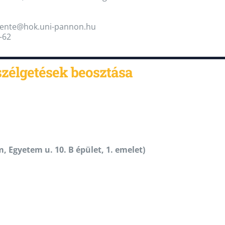
evente@hok.uni-pannon.hu
-62
szélgetések beosztása
 Egyetem u. 10. B épület, 1. emelet)