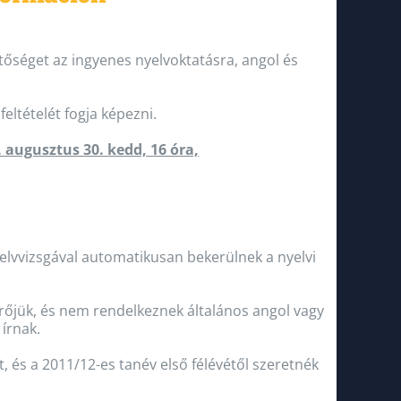
tőséget az ingyenes nyelvoktatásra, angol és
feltételét fogja képezni.
. augusztus 30. kedd, 16 óra,
yelvvizsgával automatikusan bekerülnek a nyelvi
mérőjük, és nem rendelkeznek általános angol vagy
írnak.
t, és a 2011/12-es tanév első félévétől szeretnék