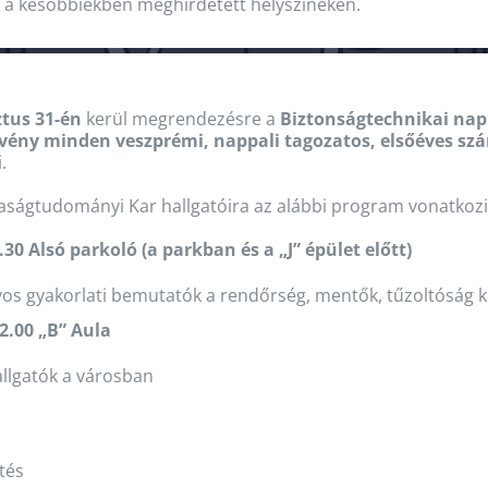
 a későbbiekben meghirdetett helyszíneken.
tus 31-én
kerül megrendezésre a
Biztonságtechnikai nap
vény minden veszprémi, nappali tagozatos, elsőéves sz
.
ságtudományi Kar hallgatóira az alábbi program vonatkozi
.30 Alsó parkoló (a parkban és a „J” épület előtt)
yos gyakorlati bemutatók a rendőrség, mentők, tűzoltóság
2.00 „B” Aula
llgatók a városban
tés