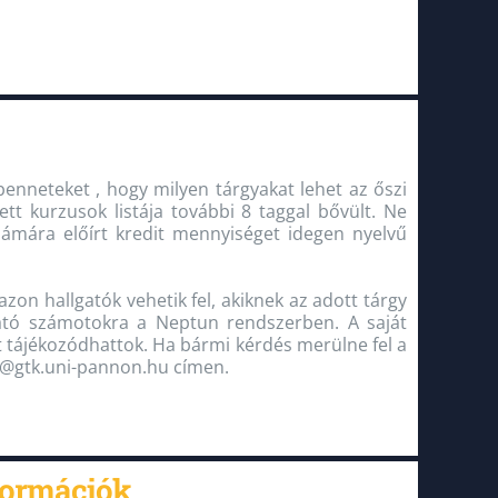
 benneteket , hogy milyen tárgyakat lehet az őszi
tt kurzusok listája további 8 taggal bővült. Ne
zámára előírt kredit mennyiséget idegen nyelvű
azon hallgatók vehetik fel, akiknek az adott tárgy
ható számotokra a Neptun rendszerben. A saját
tájékozódhattok. Ha bármi kérdés merülne fel a
ak@gtk.uni-pannon.hu címen.
nformációk