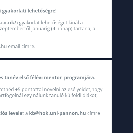
i gyakorlati lehetőségre
!
.co.uk/
) gyakorlat lehetőséget kínál a
zeptembertől januárig (4 hónap) tartana, a
.
hu email címre.
es tanév első félévi mentor programjára.
retnéd +5 pontottal növelni az esélyeidet,hogy
tfogolnál egy nálunk tanuló külföldi diákot,
iós levele
t a
kb@hok.uni-pannon.hu
címre