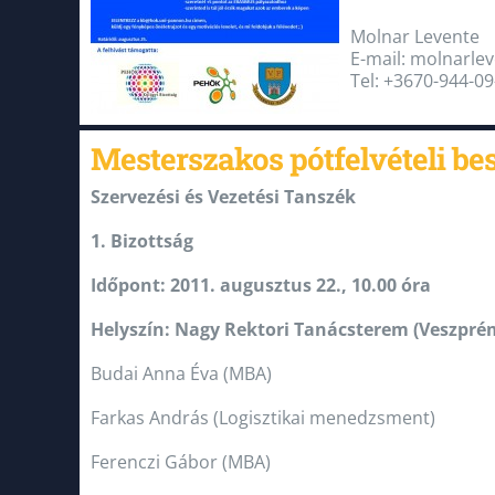
Molnar Levente
E-mail: molnarl
Tel: +3670-944-09
Mesterszakos pótfelvételi be
Szervezési és Vezetési Tanszék
1. Bizottság
Időpont: 2011. augusztus 22., 10.00 óra
Helyszín: Nagy Rektori Tanácsterem (Veszprém,
Budai Anna Éva (MBA)
Farkas András (Logisztikai menedzsment)
Ferenczi Gábor (MBA)