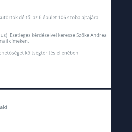
törtök déltől az E épület 106 szoba ajtajára
zus)! Esetleges kérdéseivel keresse Szőke Andrea
mail címeken.
lehetőséget költségtérítés ellenében.
ak!