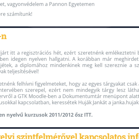
et, vagyonvédelem a Pannon Egyetemen
ére számítunk!
-n
járt itt a regisztrációs hét, ezért szeretnénk emlékeztetni
vben idegen nyelven hallgatni. A korábban már meghirdete
djétek, a diplomához mindenkinek meg kell szereznie a s
ak teljesítésével!
etnénk felhívni figyelmeteket, hogy az egyes tárgyakat csak 
ntervében szerepel, ezért nem mindegyik tárgy lesz lát
ervről a GTK Moodle-ben a Dokumentumtár menüpont alatt 
usokkal kapcsolatban, keressétek Huják Jankát a janka.huj
en nyelvű kurzusok 2011/2012 ősz ITT.
elvi szintfelmérővel kapcsolatos i