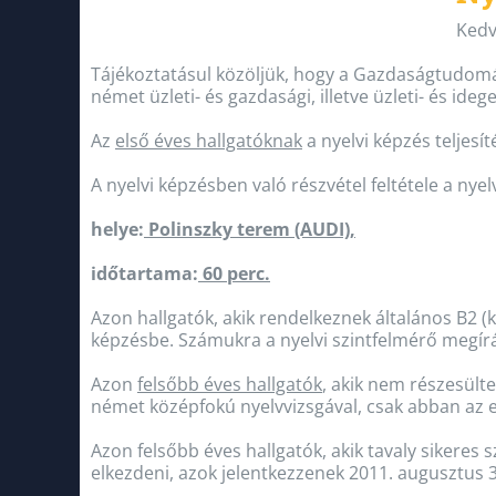
Kedv
Tájékoztatásul közöljük, hogy a Gazdaságtudomán
német üzleti- és gazdasági, illetve üzleti- és id
Az
első éves hallgatóknak
a nyelvi képzés teljesít
A nyelvi képzésben való részvétel feltétele a ny
helye:
Polinszky terem (AUDI),
időtartama:
60 perc.
Azon hallgatók, akik rendelkeznek általános B2 (
képzésbe. Számukra a nyelvi szintfelmérő megí
Azon
felsőbb éves hallgatók
, akik nem részesülte
német középfokú nyelvvizsgával, csak abban az es
Azon felsőbb éves hallgatók, akik tavaly sikeres 
elkezdeni, azok jelentkezzenek 2011. augusztus 3