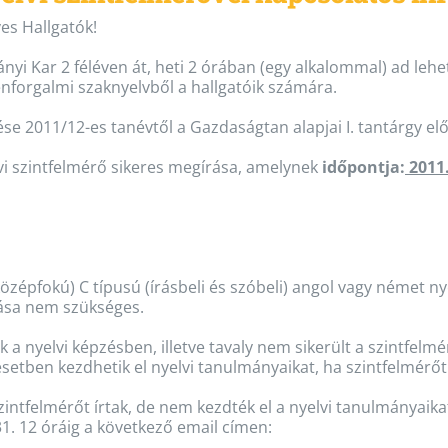
es Hallgatók!
yi Kar 2 féléven át, heti 2 órában (egy alkalommal) ad lehe
egenforgalmi szaknyelvből a hallgatóik számára.
ése 2011/12-es tanévtől a Gazdaságtan alapjai I. tantárgy elő
elvi szintfelmérő sikeres megírása, amelynek
időpontja:
2011
középfokú) C típusú (írásbeli és szóbeli) angol vagy német n
rása nem szükséges.
k a nyelvi képzésben, illetve tavaly nem sikerült a szintfel
etben kezdhetik el nyelvi tanulmányaikat, ha szintfelmérőt 
szintfelmérőt írtak, de nem kezdték el a nyelvi tanulmányaika
1. 12 óráig a következő email címen: