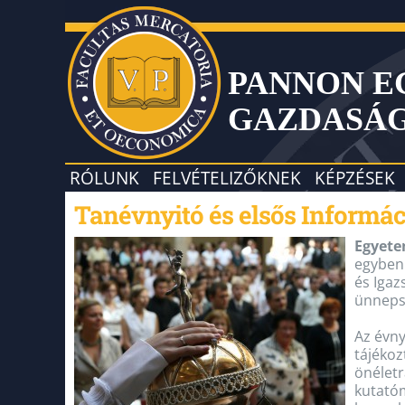
PANNON 
GAZDASÁ
RÓLUNK
FELVÉTELIZŐKNEK
KÉPZÉSEK
Tanévnyitó és elsős Informá
Egyet
egyben
és Igaz
ünnepsé
Az évny
tájékoz
önéletr
kutatóm