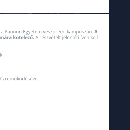
a Pannon Egyetem veszprémi kampuszán.
A
ámára kötelező.
A részvételt jelenléti íven kell
k:
 közreműködésével