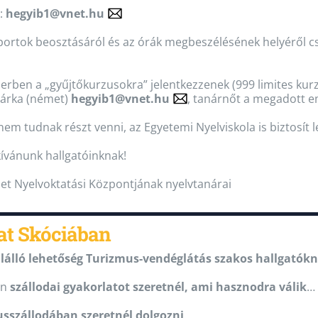
:
hegyib1@vnet.hu
portok beosztásáról és az órák megbeszélésének helyéről csü
zerben a „gyűjtőkurzusokra” jelentkezzenek (999 limites kur
lárka (német)
hegyib1@vnet.hu
, tanárnőt a megadott e
nem tudnak részt venni, az Egyetemi Nyelviskola is biztosít 
kívánunk hallgatóinknak!
zet Nyelvoktatási Központjának nyelvtanárai
at Skóciában
lálló lehetőség Turizmus-vendéglátás szakos hallgatókn
an
szállodai gyakorlatot szeretnél, ami hasznodra válik
…
usszállodában szeretnél dolgozni
…