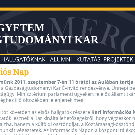
EGYETEM
GTUDOMÁNYI KAR
HALLGATÓKNAK
ALUMNI
KUTATÁS, PROJEKTEK
ciós Nap
emünk
2011. szeptember 7-én 11 órától az Aulában tartj
 a Gazdaságtudományi Kar Évnyitó rendezvénye. Ünnepi bes
ságügyi Minisztérium parlamenti ügyekért felelős államtitkár
ghez illő öltözékben jelenjenek meg!
itót követően az elsős hallgatók részére
Kari Információs 
tatók lesznek a Kar kínálta lehetőségekről, hogy végzéskor n
ajzba, hanem a külföldi ösztöndíjat, a Köztársasági-ösztön
unkát végeztetek. Az Információs Napon a központi tájékoz