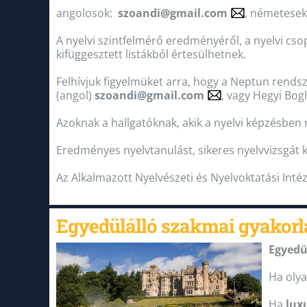
angolosok:
szoandi@gmail.com
, németesek
A nyelvi szintfelmérő eredményéről, a nyelvi cso
kifüggesztett listákból értesülhetnek.
Felhívjuk figyelmüket arra, hogy a Neptun rends
(angol)
szoandi@gmail.com
, vagy Hegyi Bog
Azoknak a hallgatóknak, akik a nyelvi képzésben 
Eredményes nyelvtanulást, sikeres nyelvvizsgát 
Az Alkalmazott Nyelvészeti és Nyelvoktatási Inté
Egyedülálló szakmai gyakorl
Egyedü
Ha oly
Ha
lux