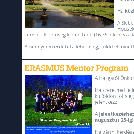
Ha
köz
A Skibo
Houseke
kereseti lehetőség kiemelkedő (£6,35, olcsó száll
Amennyiben érdekel a lehetőség, küldd el miné
ERASMUS Mentor Program
A Hallgatói Önko
Ha szeretnéd fejl
külföldön tölts e
jelentkezz!
A
jelentkezéshe
augusztus 25-ig
!
Ha bármi kérdése