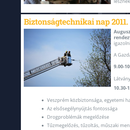
lesznek
Biztonságtechnikai nap 2011.
Augusz
rendez
igazolni
A Gazda
9.00-10
Látván
10.30-1
Veszprém közbiztonsága, egyetemi ha
Az elsősegélynyújtás fontossága
Drogproblémák megelőzése
Tűzmegelőzés, tűzoltás, műszaki men