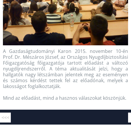
A Gazdaságtudományi Karon 2015. november 10-én
Prof. Dr. Mészáros József, az Országos Nyugdíjbiztosítási
Főigazgatóság főigazgatója tartott előadást a változó
nyugdíjrendszerről. A téma aktualitását jelzi, hogy a
hallgatók nagy létszámban jelentek meg az eseményen
és számos kérdést tettek fel az előadónak, melyek a
lakosságot foglalkoztatják.
Mind az előadást, mind a hasznos válaszokat köszönjük.
<<<