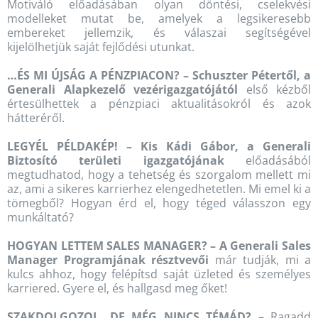
Motiváló előadásában olyan döntési, cselekvési
modelleket mutat be, amelyek a legsikeresebb
embereket jellemzik, és válaszai segítségével
kijelölhetjük saját fejlődési utunkat.
…ÉS MI ÚJSÁG A PÉNZPIACON? – Schuszter Pétertől, a
Generali Alapkezelő vezérigazgatójától
első kézből
értesülhettek a pénzpiaci aktualitásokról és azok
hátteréről.
LEGYÉL PÉLDAKÉP! – Kis Kádi Gábor, a Generali
Biztosító területi igazgatójának
előadásából
megtudhatod, hogy a tehetség és szorgalom mellett mi
az, ami a sikeres karrierhez elengedhetetlen. Mi emel ki a
tömegből? Hogyan érd el, hogy téged válasszon egy
munkáltató?
HOGYAN LETTEM SALES MANAGER? – A Generali Sales
Manager Programjának résztvevői
már tudják, mi a
kulcs ahhoz, hogy felépítsd saját üzleted és személyes
karriered. Gyere el, és hallgasd meg őket!
SZAKDOLGOZOL, DE MÉG NINCS TÉMÁD?
– Ragadd