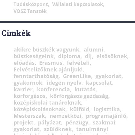
Tudásközpont
Vállalati kapcsolatok
VOSZ Tanszék
Címkék
akikre büszkék vagyunk
alumni
büszkeségeink
diploma
díj
elsősöknek
előadás
Erasmus
felvételi
Felvételizőknek ajánljuk!
fenntarthatóság
GreenLike
gyakorlat
gyakornok
idegen nyelv
kapcsolat
karrier
konferencia
kutatás
körforgásos
körforgásos gazdaság
középiskolai tanároknak
középiskolásoknak
külföld
logisztika
Mesterszak
nemzetközi
programajánló
projekt
pályázat
pénzügy
szakmai
gyakorlat
szülőknek
tanulmányi