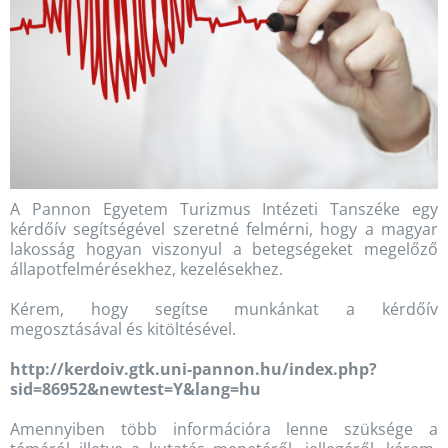
A Pannon Egyetem Turizmus Intézeti Tanszéke egy
kérdőív segítségével szeretné felmérni, hogy a magyar
lakosság hogyan viszonyul a betegségeket megelőző
állapotfelmérésekhez, kezelésekhez.
Kérem, hogy segítse munkánkat a kérdőív
megosztásával és kitöltésével.
http://kerdoiv.gtk.uni-pannon.hu/index.php?
sid=86952&newtest=Y&lang=hu
Amennyiben több információra lenne szüksége a