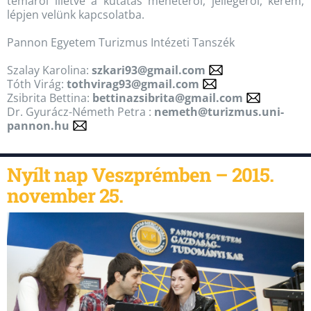
témáról illetve a kutatás menetéről, jellegéről, kérem,
lépjen velünk kapcsolatba.
Pannon Egyetem Turizmus Intézeti Tanszék
Szalay Karolina:
szkari93@gmail.com
Tóth Virág:
tothvirag93@gmail.com
Zsibrita Bettina:
bettinazsibrita@gmail.com
Dr. Gyurácz-Németh Petra :
nemeth@turizmus.uni-
pannon.hu
Nyílt nap Veszprémben – 2015.
november 25.