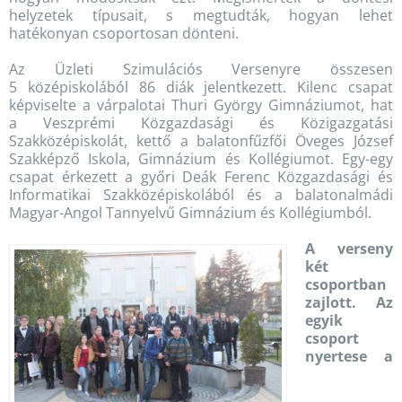
helyzetek típusait, s megtudták, hogyan lehet
hatékonyan csoportosan dönteni.
Az Üzleti Szimulációs Versenyre összesen
5 középiskolából 86 diák jelentkezett. Kilenc csapat
képviselte a várpalotai Thuri György Gimnáziumot, hat
a Veszprémi Közgazdasági és Közigazgatási
Szakközépiskolát, kettő a balatonfűzfői Öveges József
Szakképző Iskola, Gimnázium és Kollégiumot. Egy-egy
csapat érkezett a győri Deák Ferenc Közgazdasági és
Informatikai Szakközépiskolából és a balatonalmádi
Magyar-Angol Tannyelvű Gimnázium és Kollégiumból.
A verseny
két
csoportban
zajlott. Az
egyik
csoport
nyertese a