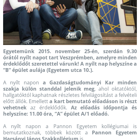
Egyetemünk 2015. november 25-én, szerdán 9.30
órától nyílt napot tart Veszprémben, amelyre minden
érdeklődőt szeretettel várunk! A nyílt nap helyszíne a
“B” épület aulája (Egyetem utca 10.).
A nyílt napon
a Gazdaságtudományi Kar minden
szakja külön standdal jelenik meg
, ahol oktatóktól,
hallgatóktól kaphatnak részletes felvilágosítást a felvételi
előtt állók. Emellett
a kart bemutató előadáson is részt
vehetnek
az érdeklődők.
Az előadás időpontja és
helyszíne: 11.00 óra, “A” épület A/1 előadó.
A nyílt napon a Pannon Egyetem kollégiumai is
bemutatkoznak, többek között a
Pannon Egyetem
Harsányi János Szakkollégium
is.