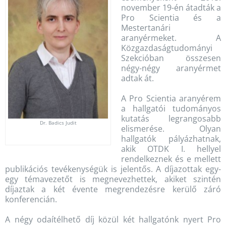
november 19-én átadták a
Pro Scientia és a
Mestertanári
aranyérmeket. A
Közgazdaságtudományi
Szekcióban összesen
négy-négy aranyérmet
adtak át.
A Pro Scientia aranyérem
a hallgatói tudományos
kutatás legrangosabb
Dr. Badics Judit
elismerése. Olyan
hallgatók pályázhatnak,
akik OTDK I. hellyel
rendelkeznek és e mellett
publikációs tevékenységük is jelentős. A díjazottak egy-
egy témavezetőt is megnevezhettek, akiket szintén
díjaztak a két évente megrendezésre kerülő záró
konferencián.
A négy odaítélhető díj közül két hallgatónk nyert Pro