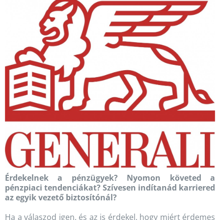
Érdekelnek a pénzügyek? Nyomon követed a
pénzpiaci tendenciákat? Szívesen indítanád karriered
az egyik vezető biztosítónál?
Ha a válaszod igen, és az is érdekel, hogy miért érdemes