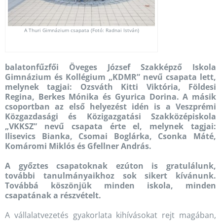
A Thuri Gimnázium csapata (Fotó: Radnai István)
balatonfűzfői Öveges József Szakképző Iskola
Gimnázium és Kollégium „KDMR” nevű csapata lett,
melynek tagjai: Ozsváth Kitti Viktória, Földesi
Regina, Berkes Mónika és Gyurica Dorina. A másik
csoportban az első helyezést idén is a Veszprémi
Közgazdasági és Közigazgatási Szakközépiskola
„VKKSZ” nevű csapata érte el, melynek tagjai:
Ilisevics Bianka, Csomai Boglárka, Csonka Máté,
Komáromi Miklós és Gfellner András.
A győztes csapatoknak ezúton is gratulálunk,
további tanulmányaikhoz sok sikert kívánunk.
Továbbá köszönjük minden iskola, minden
csapatának a részvételt.
A vállalatvezetés gyakorlata kihívásokat rejt magában,