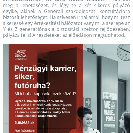
meg a lehetőséget, és légy te a két sikeres pályázó
egyike, akinek a Generali szakdolgozati konzultációra
biztosít lehetőséget. Ha szívesen írnál arról, hogy mi tesz
sikeressé egy értékesítési hálózatot vagy mi a szerepe az
Y és Z generációnak a biztosítási szektor fejlődésében,
pályázz te is! A részleteket az előadáson megtudhatod.