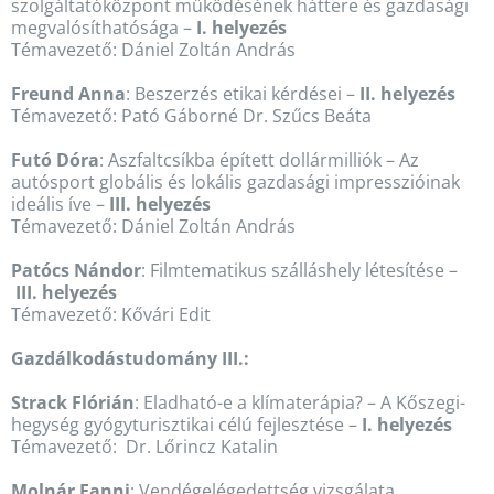
szolgáltatóközpont működésének háttere és gazdasági
megvalósíthatósága –
I. helyezés
Témavezető: Dániel Zoltán András
Freund Anna
: Beszerzés etikai kérdései –
II. helyezés
Témavezető: Pató Gáborné Dr. Szűcs Beáta
Futó Dóra
: Aszfaltcsíkba épített dollármilliók – Az
autósport globális és lokális gazdasági impresszióinak
ideális íve –
III. helyezés
Témavezető: Dániel Zoltán András
Patócs Nándor
: Filmtematikus szálláshely létesítése –
III. helyezés
Témavezető: Kővári Edit
Gazdálkodástudomány III.:
Strack Flórián
: Eladható-e a klímaterápia? – A Kőszegi-
hegység gyógyturisztikai célú fejlesztése –
I. helyezés
Témavezető: Dr. Lőrincz Katalin
Molnár Fanni
: Vendégelégedettség vizsgálata