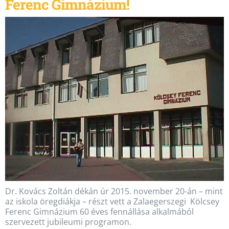
Ferenc Gimnázium!
Dr. Kovács Zoltán dékán úr 2015. november 20-án – mint
az iskola öregdiákja – részt vett a Zalaegerszegi Kölcsey
Ferenc Gimnázium 60 éves fennállása alkalmából
szervezett jubileumi programon.