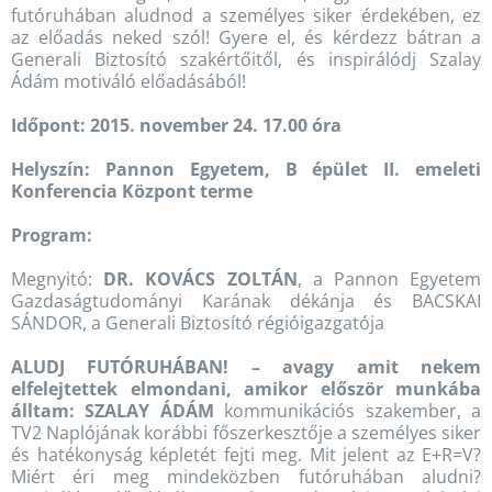
futóruhában aludnod a személyes siker érdekében, ez
az előadás neked szól! Gyere el, és kérdezz bátran a
Generali Biztosító szakértőitől, és inspirálódj Szalay
Ádám motiváló előadásából!
Időpont: 2015. november 24. 17.00 óra
Helyszín: Pannon Egyetem, B épület II. emeleti
Konferencia Központ terme
Program:
Megnyitó:
DR. KOVÁCS ZOLTÁN
, a Pannon Egyetem
Gazdaságtudományi Karának dékánja és BACSKAI
SÁNDOR, a Generali Biztosító régióigazgatója
ALUDJ FUTÓRUHÁBAN! – avagy amit nekem
elfelejtettek elmondani, amikor először munkába
álltam: SZALAY ÁDÁM
kommunikációs szakember, a
TV2 Naplójának korábbi főszerkesztője a személyes siker
és hatékonyság képletét fejti meg. Mit jelent az E+R=V?
Miért éri meg mindeközben futóruhában aludni?