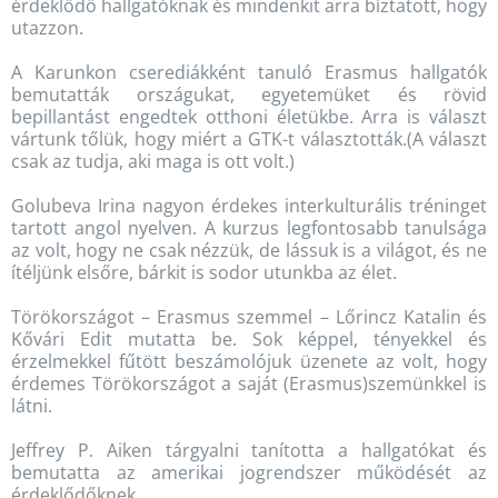
érdeklődő hallgatóknak és mindenkit arra bíztatott, hogy
utazzon.
A Karunkon cserediákként tanuló Erasmus hallgatók
bemutatták országukat, egyetemüket és rövid
bepillantást engedtek otthoni életükbe. Arra is választ
vártunk tőlük, hogy miért a GTK-t választották.(A választ
csak az tudja, aki maga is ott volt.)
Golubeva Irina nagyon érdekes interkulturális tréninget
tartott angol nyelven. A kurzus legfontosabb tanulsága
az volt, hogy ne csak nézzük, de lássuk is a világot, és ne
ítéljünk elsőre, bárkit is sodor utunkba az élet.
Törökországot – Erasmus szemmel – Lőrincz Katalin és
Kővári Edit mutatta be. Sok képpel, tényekkel és
érzelmekkel fűtött beszámolójuk üzenete az volt, hogy
érdemes Törökországot a saját (Erasmus)szemünkkel is
látni.
Jeffrey P. Aiken tárgyalni tanította a hallgatókat és
bemutatta az amerikai jogrendszer működését az
érdeklődőknek.