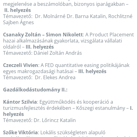
megjelenése a beszámolóban, bizonyos iparágakban –
II. helyezés
Témavezető: Dr. Molnárné Dr. Barna Katalin, Rochlitzné
Sajben Ágnes
Csanaky Zoltán – Simon Nikolett
: A Product Placement
hazai alkalmazásának gyakorlata, vizsgálata vállalati
oldalról –
III. helyezés
Témavezető: Dániel Zoltán András
Czeczeli Vivien
: A FED quantitative easing politikájának
egyes makrogazdasági hatásai –
III. helyezés
Témavezető: Dr. Elekes Andrea
Gazdálkodástudomány II.:
Kántor Szilvia
: Együttműködés és kooperáció a
turizmusfejlesztés érdekében – Kőszegi estanulmány –
I.
helyezés
Témavezető: Dr. Lőrincz Katalin
Szőke Viktória
: Lokális szükségleten alapuló