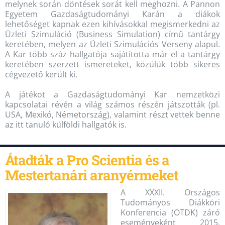
melynek során döntések sorát kell meghozni. A Pannon
Egyetem Gazdaságtudományi Karán a diákok
lehetőséget kapnak ezen kihívásokkal megismerkedni az
Üzleti Szimuláció (Business Simulation) című tantárgy
keretében, melyen az Üzleti Szimulációs Verseny alapul.
A Kar több száz hallgatója sajátította már el a tantárgy
keretében szerzett ismereteket, közülük több sikeres
cégvezető került ki.
A játékot a Gazdaságtudományi Kar nemzetközi
kapcsolatai révén a világ számos részén játszották (pl.
USA, Mexikó, Németország), valamint részt vettek benne
az itt tanuló külföldi hallgatók is.
Átadták a Pro Scientia és a
Mestertanári aranyérmeket
A XXXII. Országos
Tudományos Diákköri
Konferencia (OTDK) záró
eseményeként 2015.