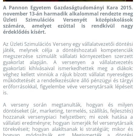
A Pannon Egyetem Gazdaságtudományi Kara 2015.
november 13-án harmadik alkalommal rendezte meg
Üzleti Szimulációs Versenyét középiskolások
számára, amelyet ezúttal is rendkívül nagy
érdeklődés kísért.
Az Üzleti Szimulációs Verseny egy vállalatvezetői döntési
játék, melynek célja a döntéshozatali kompetenciák
megszerzése szimulált vállalati környezetben szerzett
gyakorlat alapján. A versenyen a vállalatvezetés
gyakorlati kihívásaival ismerkedhettek meg a diákok:
véghez kellett vinniük a rájuk bízott vállalat nyereséges
működtetését a rendelkezésükre álló pénzügyi és tárgyi
erőforrásokkal, figyelembe véve versenytársaik lépéseit
is.
A verseny során megtanulták, hogyan és milyen
döntéseket (ár, marketing, termelés, szállítás, fejlesztés)
hozzanak versenypiaci helyzetben; mi ezek hatása a
vállalati eredményre; hogyan ismerjék fel versenytársaik
törekvéseit; hogyan alakítsanak ki stratégiát; mikor és
hogyan módosítsák ezt. Megismerték a döntési