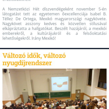
A Nemzetközi Hét díszvendégeként november 5-én
látogatást tett az egyetemen őexcellenciája Isabel B.
Téllez De Ortega, Mexikó magyarországi nagykövete.
Nagykövet asszony kedves és közvetlen stílusával
elkápráztatta a hallgatókat. Beszélt hazájáról, a mexikói
emberekről, a kultúrájukról és a felsőoktatási
lehetőségekről. Irány Mexikó!
Változó idők, változó
nyugdíjrendszer