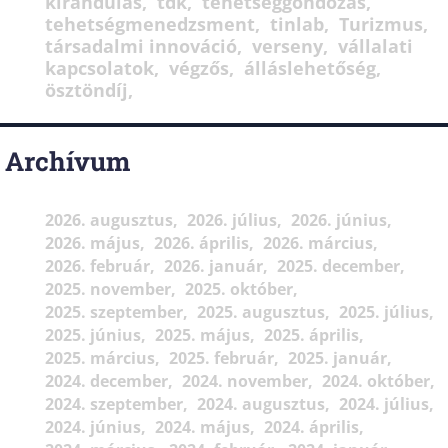
kirándulás
tdk
tehetséggondozás
tehetségmenedzsment
tinlab
Turizmus
társadalmi innováció
verseny
vállalati
kapcsolatok
végzős
álláslehetőség
ösztöndíj
Archívum
2026. augusztus
2026. július
2026. június
2026. május
2026. április
2026. március
2026. február
2026. január
2025. december
2025. november
2025. október
2025. szeptember
2025. augusztus
2025. július
2025. június
2025. május
2025. április
2025. március
2025. február
2025. január
2024. december
2024. november
2024. október
2024. szeptember
2024. augusztus
2024. július
2024. június
2024. május
2024. április