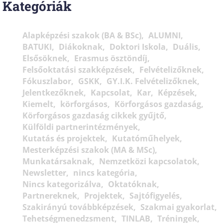
Kategóriák
Alapképzési szakok (BA & BSc)
ALUMNI
BATUKI
Diákoknak
Doktori Iskola
Duális
Elsősöknek
Erasmus ösztöndíj
Felsőoktatási szakképzések
Felvételizőknek
Fókuszlabor
GSKK
GY.I.K. Felvételizőknek
Jelentkezőknek
Kapcsolat
Kar
Képzések
Kiemelt
körforgásos
Körforgásos gazdaság
Körforgásos gazdaság cikkek gyűjtő
Külföldi partnerintézmények
Kutatás és projektek
Kutatóműhelyek
Mesterképzési szakok (MA & MSc)
Munkatársaknak
Nemzetközi kapcsolatok
Newsletter
nincs kategória
Nincs kategorizálva
Oktatóknak
Partnereknek
Projektek
Sajtófigyelés
Szakirányú továbbképzések
Szakmai gyakorlat
Tehetségmenedzsment
TINLAB
Tréningek