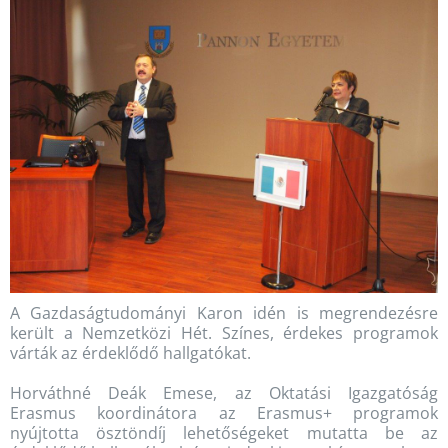
A Gazdaságtudományi Karon idén is megrendezésre
került a Nemzetközi Hét. Színes, érdekes programok
várták az érdeklődő hallgatókat.
Horváthné Deák Emese, az Oktatási Igazgatóság
Erasmus koordinátora az Erasmus+ programok
nyújtotta ösztöndíj lehetőségeket mutatta be az