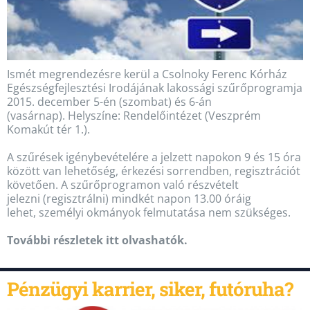
Ismét megrendezésre kerül a Csolnoky Ferenc Kórház
Egészségfejlesztési Irodájának lakossági szűrőprogramja
2015. december 5-én (szombat) és 6-án
(vasárnap). Helyszíne: Rendelőintézet (Veszprém
Komakút tér 1.).
A szűrések igénybevételére a jelzett napokon 9 és 15 óra
között van lehetőség, érkezési sorrendben, regisztrációt
követően. A szűrőprogramon való részvételt
jelezni (regisztrálni) mindkét napon 13.00 óráig
lehet, személyi okmányok felmutatása nem szükséges.
További részletek itt olvashatók.
Pénzügyi karrier, siker, futóruha?