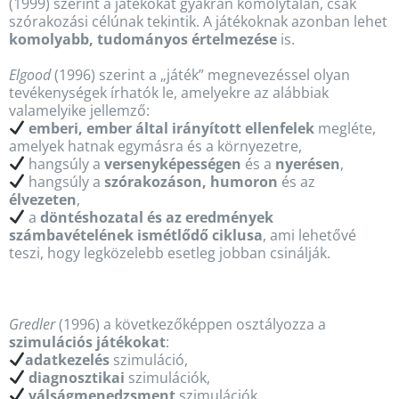
(1999) szerint a játékokat gyakran komolytalan, csak
szórakozási célúnak tekintik. A játékoknak azonban lehet
komolyabb, tudományos értelmezése
is.
Elgood
(1996) szerint a „játék” megnevezéssel olyan
tevékenységek írhatók le, amelyekre az alábbiak
valamelyike jellemző:
emberi, ember által irányított ellenfelek
megléte,
amelyek hatnak egymásra és a környezetre,
hangsúly a
versenyképességen
és a
nyerésen
,
hangsúly a
szórakozáson, humoron
és az
élvezeten
,
a
döntéshozatal és az eredmények
számbavételének ismétlődő ciklusa
, ami lehetővé
teszi, hogy legközelebb esetleg jobban csinálják.
Gredler
(1996) a következőképpen osztályozza a
szimulációs játékokat
:
adatkezelés
szimuláció,
diagnosztikai
szimulációk,
válságmenedzsment
szimulációk,