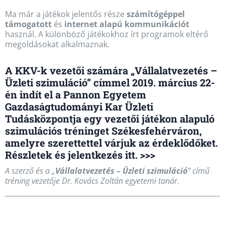
Ma már a játékok jelentős része
számítógéppel
támogatott
és
internet alapú kommunikációt
használ. A különböző játékokhoz írt programok eltérő
megoldásokat alkalmaznak.
A KKV-k vezetői számára „Vállalatvezetés –
Üzleti szimuláció” címmel 2019. március 22-
én indít el a Pannon Egyetem
Gazdaságtudományi Kar Üzleti
Tudásközpontja egy vezetői játékon alapuló
szimulációs tréninget Székesfehérváron,
amelyre szerettettel várjuk az érdeklődőket.
Részletek és jelentkezés itt. >>>
A szerző és a „
Vállalatvezetés – Üzleti szimuláció
” című
tréning vezetője Dr. Kovács Zoltán egyetemi tanár
.