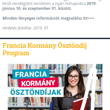
kínál vendéglátó területen a nyári hónapokra
2019.
június 10. és szeptember 01. között.
Minden lényeges információt megtalálsz itt>>>
Hirdetés feltöltve: 2019. 01.
Francia Kormány Ösztöndíj
Program