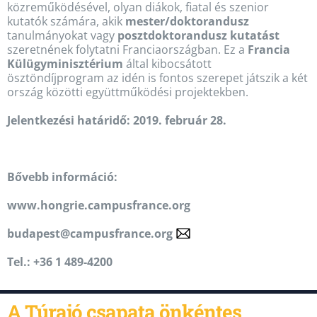
közreműködésével, olyan diákok, fiatal és szenior
kutatók számára, akik
mester/doktorandusz
tanulmányokat vagy
posztdoktorandusz kutatást
szeretnének folytatni Franciaországban. Ez a
Francia
Külügyminisztérium
által kibocsátott
ösztöndíjprogram az idén is fontos szerepet játszik a két
ország közötti együttműködési projektekben.
Jelentkezési határidő: 2019. február 28.
Bővebb információ:
www.hongrie.campusfrance.org
budapest@campusfrance.org
Tel.: +36 1 489-4200
A Túrajó csapata önkéntes