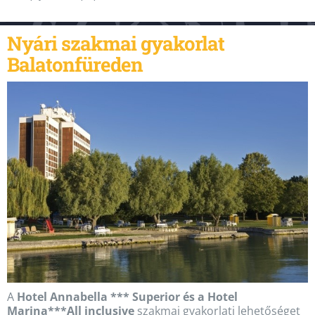
Nyári szakmai gyakorlat
Balatonfüreden
A
Hotel Annabella *** Superior és a Hotel
Marina***All inclusive
szakmai gyakorlati lehetőséget