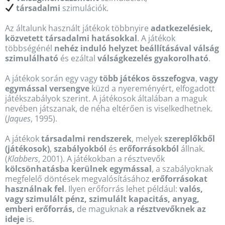
társadalmi
szimulációk.
Az általunk használt játékok többnyire
adatkezelésiek,
közvetett társadalmi hatásokkal
. A játékok
többségénél
nehéz induló helyzet beállításával válság
szimulálható
és ezáltal
válságkezelés gyakorolható
.
A játékok során egy vagy
több játékos összefogva
,
vagy
egymással versengve
küzd a nyereményért, elfogadott
játékszabályok szerint. A játékosok általában a maguk
nevében játszanak, de néha eltérően is viselkedhetnek.
(
Jaques
, 1995).
A játékok
társadalmi rendszerek
, melyek
szereplőkből
(játékosok)
,
szabályokból
és
erőforrásokból
állnak.
(
Klabbers
, 2001). A játékokban a résztvevők
kölcsönhatásba kerülnek egymással
, a szabályoknak
megfelelő döntések megvalósításához
erőforrásokat
használnak fel
. Ilyen erőforrás lehet például:
valós,
vagy szimulált pénz, szimulált kapacitás, anyag,
emberi erőforrás,
de maguknak
a résztvevőknek az
ideje
is.