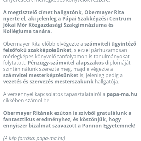
A megtisztelő címet hallgatónk, Obermayer Rita
nyerte el, aki jelenleg a Pápai Szakképzési Centrum
Jókai Mór Közgazdasági Szakgimnáziuma és
Kollégiuma tanára.
Obermayer Rita előbb elvégezte a
számviteli ügyintéző
felsőfokú szakképzésünket
, s ezzel párhuzamosan
mérlegképes könyvelő tanfolyamon is tanulmányokat
folytatott.
Pénzügy-számvitel alapszakos
diplomáját
szintén nálunk szerezte meg, majd elvégezte a
számvitel mesterképzésünket
is, jelenleg pedig a
vezetés és szervezés mesterszakunk
hallgatója.
A versennyel kapcsolatos tapasztalatairól a
papa-ma.hu
cikkében számol be.
Obermayer Ritának ezúton is szívből gratulálunk a
fantasztikus eredményhez, és köszönjük, hogy
ennyiszer bizalmat szavazott a Pannon Egyetemnek!
(A kép forrása: papa-ma.hu)