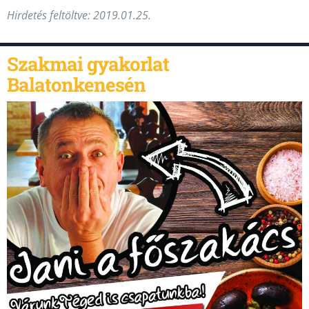
Hirdetés feltöltve: 2019.01.25.
Szakmai gyakorlat
Balatonkenesén