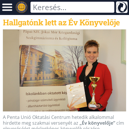
Hallgatónk lett az Év Könyvelője
A Penta Unió Oktatási Centrum hetedik alkalommal
hirdette meg szakmai versenyét az
„Év könyvelője”
cím
elnyeréséért mérlegképes könyvelők részére.