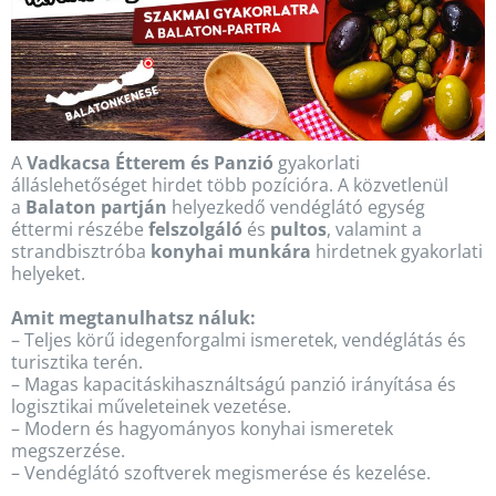
A
Vadkacsa Étterem és Panzió
gyakorlati
álláslehetőséget hirdet több pozícióra. A közvetlenül
a
Balaton partján
helyezkedő vendéglátó egység
éttermi részébe
felszolgáló
és
pultos
, valamint a
strandbisztróba
konyhai munkára
hirdetnek gyakorlati
helyeket.
Amit megtanulhatsz náluk:
– Teljes körű idegenforgalmi ismeretek, vendéglátás és
turisztika terén.
– Magas kapacitáskihasználtságú panzió irányítása és
logisztikai műveleteinek vezetése.
– Modern és hagyományos konyhai ismeretek
megszerzése.
– Vendéglátó szoftverek megismerése és kezelése.