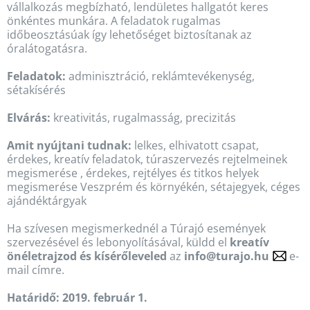
vállalkozás megbízható, lendületes hallgatót keres
önkéntes munkára. A feladatok rugalmas
időbeosztásúak így lehetőséget biztosítanak az
óralátogatásra.
Feladatok:
adminisztráció, reklámtevékenység,
sétakísérés
Elvárás:
kreativitás, rugalmasság, precizitás
Amit nyújtani tudnak:
lelkes, elhivatott csapat,
érdekes, kreatív feladatok, túraszervezés rejtelmeinek
megismerése , érdekes, rejtélyes é
s
titkos helyek
megismerése Veszprém és környékén, sétajegyek, céges
ajándéktárgyak
Ha szívesen megismerkednél a Túrajó események
szervezésével és lebonyolításával, küldd el
kreatív
önéletrajzod és kísérőleveled
az
info@turajo.hu
e-
mail címre.
Határidő: 2019. február 1.