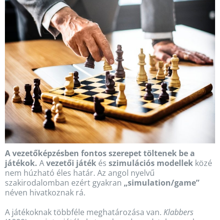
A vezetőképzésben fontos szerepet töltenek be a
játékok.
A
vezetői játék
és
szimulációs modellek
közé
nem húzható éles határ. Az angol nyelvű
szakirodalomban ezért gyakran
„simulation/game”
néven hivatkoznak rá.
A játékoknak többféle meghatározása van.
Klabbers