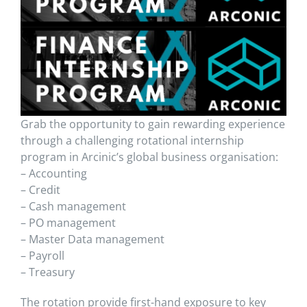
Grab the opportunity to gain rewarding experience
through a challenging rotational internship
program in Arcinic’s global business organisation:
– Accounting
– Credit
– Cash management
– PO management
– Master Data management
– Payroll
– Treasury
The rotation provide first-hand exposure to key