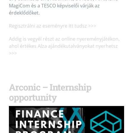
MagiCom és a TESCO képviselői várják az
érdeklődőket.
Regisztrálni az eseményre itt tudsz >>>
Addig is vegyél részt az online nyereményjátékon,
ahol értékes Alza ajándékutalványokat nyerhetsz
>>>
Arconic – Internship
opportunity