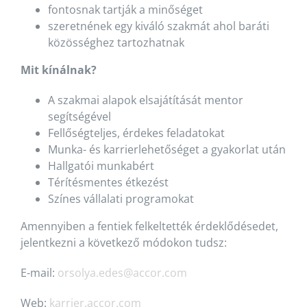
fontosnak tartják a minőséget
szeretnének egy kiváló szakmát ahol baráti
közösséghez tartozhatnak
Mit kínálnak?
A szakmai alapok elsajátítását mentor
segítségével
Fellőségteljes, érdekes feladatokat
Munka- és karrierlehetőséget a gyakorlat után
Hallgatói munkabért
Térítésmentes étkezést
Színes vállalati programokat
Amennyiben a fentiek felkeltették érdeklődésedet,
jelentkezni a következő módokon tudsz:
E-mail:
orsolya.edes@accor.com
Web:
karrier.accor.com