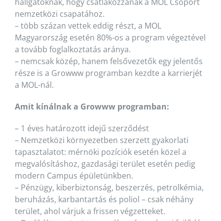
hallgatóknak, hogy csatlakozzanak a MOL Csoport
nemzetközi csapatához.
– több százan vettek eddig részt, a MOL
Magyarország esetén 80%-os a program végeztével
a tovább foglalkoztatás aránya.
– nemcsak közép, hanem felsővezetők egy jelentős
része is a Growww programban kezdte a karrierjét
a MOL-nál.
Amit kínálnak a Growww programban:
– 1 éves határozott idejű szerződést
– Nemzetközi környezetben szerzett gyakorlati
tapasztalatot: mérnöki pozíciók esetén közel a
megvalósításhoz, gazdasági terület esetén pedig
modern Campus épületünkben.
– Pénzügy, kiberbiztonság, beszerzés, petrolkémia,
beruházás, karbantartás és poliol – csak néhány
terület, ahol várjuk a frissen végzetteket.