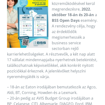
közreműködésével kerül
megrendezésre,
2022.
október 18-án és 20-án
a
BSS Open Days
esemény.
A rendezvény célja, hogy
az érdeklődők
megismerhessék a
business service
sectorban rejlő
karrierlehetőségeket. A résztvevők, a két nap alatt
17 vállalat mindennapjaiba nyerhetnek betekintést,
találkozhatnak képviselőikkel, akik konkrét nyitott
pozíciókkal érkeznek. A jelenlévőket helyszíni
nyereményjáték is várja.
– 18-án az Eaton irodájában bemutatkozik az Agco,
Aldi, BT, Corning, Howden és a Lexmark.
– 20-án pedig az AVIS Budget Group irodájában a
BP, Celanese, CITI, Albemarle, DIAGEO, Ford, IBM,