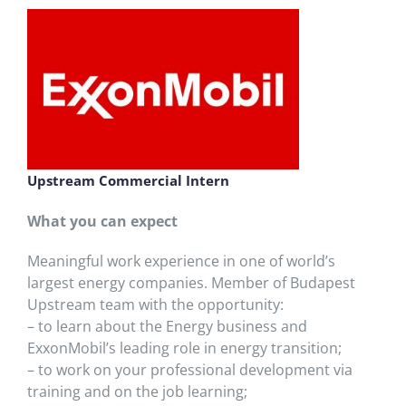
Upstream Commercial Intern
What you can expect
Meaningful work experience in one of world’s
largest energy companies. Member of Budapest
Upstream team with the opportunity:
– to learn about the Energy business and
ExxonMobil’s leading role in energy transition;
– to work on your professional development via
training and on the job learning;