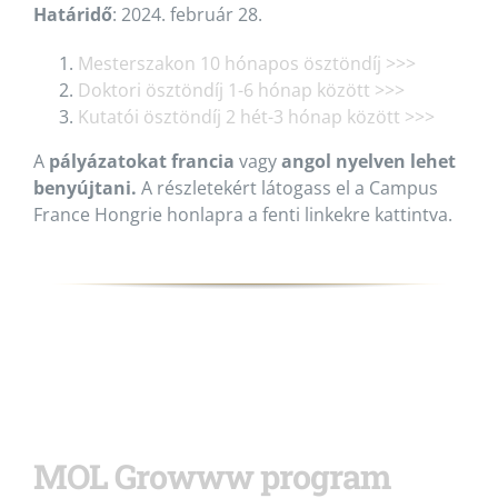
Határidő
: 2024. február 28.
Mesterszakon 10 hónapos ösztöndíj >>>
Doktori ösztöndíj 1-6 hónap között >>>
Kutatói ösztöndíj 2 hét-3 hónap között >>>
A
pályázatokat
francia
vagy
angol nyelven lehet
benyújtani.
A részletekért látogass el a Campus
France Hongrie honlapra a fenti linkekre kattintva.
MOL Growww program