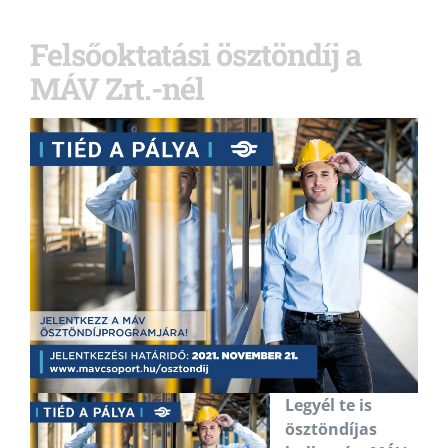
Felsőoktatási ösztöndíj a
MÁV Zrt.-nél
Legyél te is
ösztöndíjas