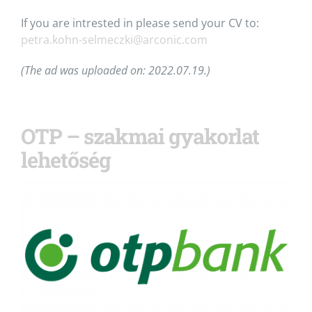
If you are intrested in please send your CV to:
petra.kohn-selmeczki@arconic.com
(The ad was uploaded on: 2022.07.19.)
OTP – szakmai gyakorlat
lehetőség