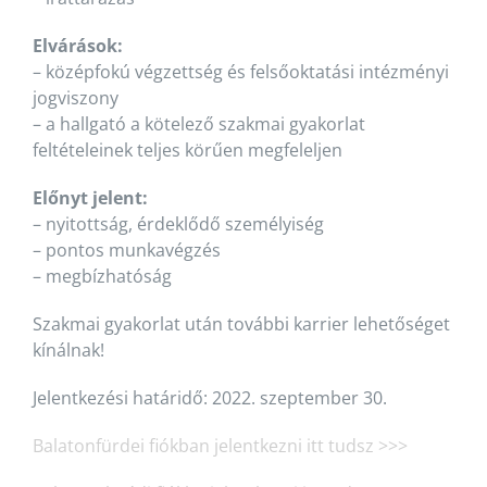
Elvárások:
– középfokú végzettség és felsőoktatási intézményi
jogviszony
– a hallgató a kötelező szakmai gyakorlat
feltételeinek teljes körűen megfeleljen
Előnyt jelent:
– nyitottság, érdeklődő személyiség
– pontos munkavégzés
– megbízhatóság
Szakmai gyakorlat után további karrier lehetőséget
kínálnak!
Jelentkezési határidő: 2022. szeptember 30.
Balatonfürdei fiókban jelentkezni itt tudsz >>>