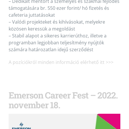
– Dedikált mentort a személyes és szakmai fejlődés
támogatására br. 550 ezer forint/ hó fizetés és
cafeteria juttatásokat
– Valódi projekteket és kihívásokat, melyekre
közösen keressük a megoldást
– Stabil alapot a sikeres karrierúthoz, illetve a
programban legjobban teljesítmény nyújtók
számára határozatlan idejű szerződést
A pozíciókról minden információ elérhető itt >>>
Emerson Career Fest – 2022.
november 18.