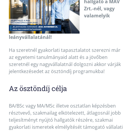
hallgató a MÁV
Zrt.-nél, vagy
valamelyik
leányvállalatánál!
Ha szeretnél gyakorlati tapasztalatot szerezni már
az egyetemi tanulmányaid alatt és a jövőben
szeretnél egy nagyvállalatnál dolgozni akkor várják
jelentkezésedet az ösztöndíj programukba!
Az ösztöndíj célja
BA/BSc vagy MA/MSc illetve osztatlan képzésben
résztvevő, szakmailag elkötelezett, átlagosnál jobb
teljesítményt nyújtó hallgatók részére, szakmai
gyakorlati ismeretek elmélyítését támogató vállalati