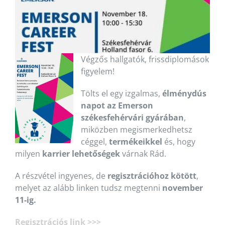
Végzős hallgatók, frissdiplomások
figyelem!
Tölts el egy izgalmas,
élménydús
napot az Emerson
székesfehérvári gyárában
,
miközben megismerkedhetsz
céggel,
termékeikkel
és, hogy
milyen
karrier lehetőségek
várnak Rád.
A részvétel ingyenes, de
regisztrációhoz kötött
,
melyet az alább linken tudsz megtenni
november
11-ig.
Regisztrációs link >>>