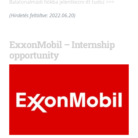
Balatonalmádi fiókba jelentkezni itt tudsz >>>
(Hirdetés feltöltve: 2022.06.20)
ExxonMobil – Internship
opportunity