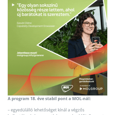
A program 18. éve stabil pont a MOL-nál:
– egyedülálló lehetőséget kínál a végzős