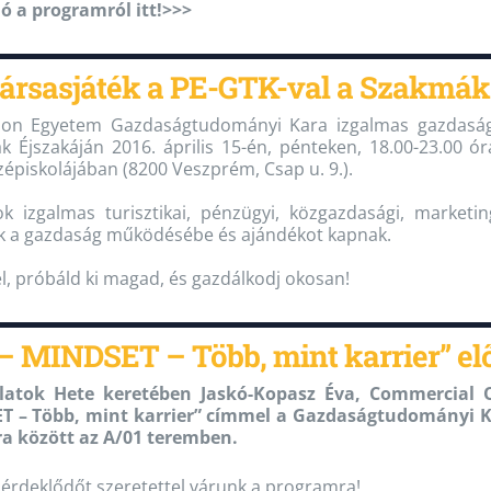
ó a programról itt!>>>
társasjáték a PE-GTK-val a Szakmák
on Egyetem Gazdaságtudományi Kara izgalmas gazdasági t
 Éjszakáján 2016. április 15-én, pénteken, 18.00-23.00 ó
épiskolájában (8200 Veszprém, Csap u. 9.).
ok izgalmas turisztikai, pénzügyi, közgazdasági, marketi
k a gazdaság működésébe és ajándékot kapnak.
l, próbáld ki magad, és gazdálkodj okosan!
– MINDSET – Több, mint karrier” el
alatok Hete keretében Jaskó-Kopasz Éva, Commercial 
 – Több, mint karrier” címmel a Gazdaságtudományi Ka
ra között az A/01 teremben.
érdeklődőt szeretettel várunk a programra!