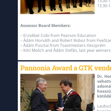
13.00-
13.30-1
Assessor Board Members:
– Erzsébet Csibi from Pearson Education
– Ádám Horváth and Robert Roboz from FiveStar!
– Ádám Pusztai from Toastmesters Veszprém
– Kitti Molich and Ádám Stefán, last year winners
Pannonia Award a GTK vend
Dr. Ho
vehett
adomán
hosszú
kötődé
Laubsch