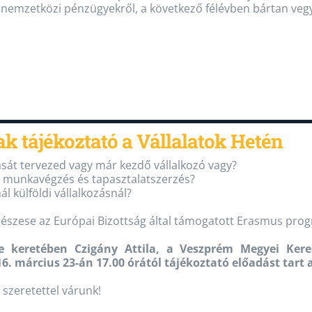
 nemzetközi pénzügyekről, a következő félévben bártan vegy
k tájékoztató a Vállalatok Hetén
ását tervezed vagy már kezdő vállalkozó vagy?
di munkavégzés és tapasztalatszerzés?
l külföldi vállalkozásnál?
y részese az Európai Bizottság által támogatott Erasmus pro
e keretében Czigány Attila, a Veszprém Megyei Kere
. március 23-án 17.00 órától tájékoztató előadást tart a
szeretettel várunk!