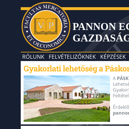
PANNON 
GAZDASÁ
RÓLUNK
FELVÉTELIZŐKNEK
KÉPZÉSEK
Gyakorlati lehetőség a Pásk
A
PÁSK
Lehetsé
Gyakorl
Feltéte
Érdeklő
panno