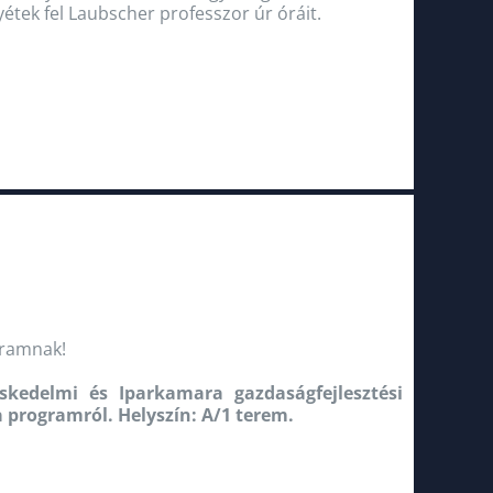
étek fel Laubscher professzor úr óráit.
gramnak!
skedelmi és Iparkamara gazdaságfejlesztési
 programról. Helyszín: A/1 terem.