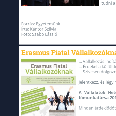
tudni a
Forrás: Egyetemünk
Írta: Kántor Szilvia
Fotó: Szabó László
Erasmus Fiatal Vállalkozókna
… Vállalkozás indít
… Érdekel a külföl
… Szívesen dolgozná
Jelentkezz, és lég
A Vállalatok Het
főmunkatársa 2016
Minden érdeklődőt 