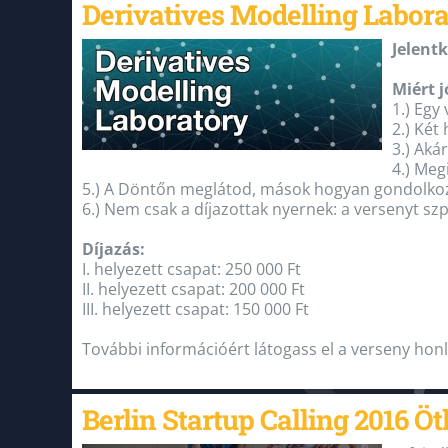
Derivatives Modelling Labora
Jelent
Miért j
1.) Egy
2.) Két
3.) Aká
4.) Meg
5.) A Döntőn meglátod, mások hogyan gondolkozt
6.) Nem csak a díjazottak nyernek: a versenyt sz
Díjazás:
I. helyezett csapat: 250 000 Ft
II. helyezett csapat: 200 000 Ft
III. helyezett csapat: 150 000 Ft
További információért látogass el a verseny hon
Berlin Startup Calling 2016 Ö