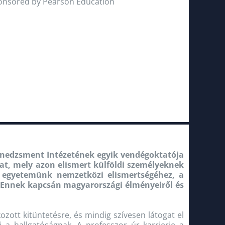
ponsored by Pearson Education
enedzsment Intézetének egyik vendégoktatója
at, mely azon elismert külföldi személyeknek
egyetemünk nemzetközi elismertségéhez, a
 Ennek kapcsán magyarországi élményeiről és
ott kitüntetésre, és mindig szívesen látogat el