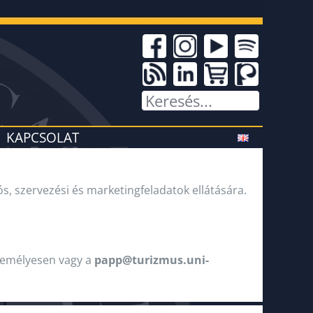
KAPCSOLAT
 szervezési és marketingfeladatok ellátására.
személyesen vagy a
papp@turizmus.uni-