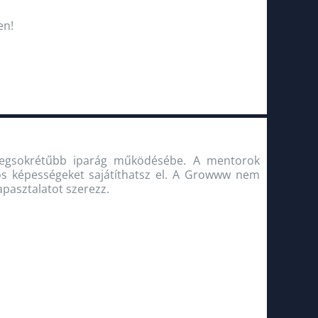
en!
k legsokrétűbb iparág működésébe. A mentorok
os képességeket sajátíthatsz el. A Growww nem
pasztalatot szerezz.