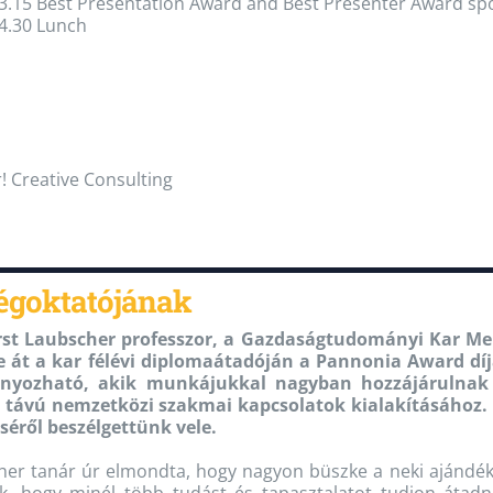
13.15 Best Presentation Award and Best Presenter Award s
4.30 Lunch
 Creative Consulting
égoktatójának
rst Laubscher professzor, a Gazdaságtudományi Kar M
e át a kar félévi diplomaátadóján a Pannonia Award díj
yozható, akik munkájukkal nagyban hozzájárulnak 
 távú nemzetközi szakmai kapcsolatok kialakításához.
séről beszélgettünk vele.
er tanár úr elmondta, hogy nagyon büszke a neki ajándékoz