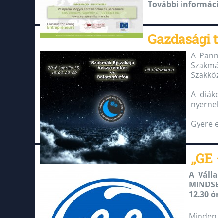
További informáci
Gazdasági 
A Pann
Szakmák
Szakköz
A diák
nyerne
Gyere e
„GE 
A Váll
MINDSET
12.30 ó
Minden 