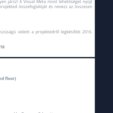
yen jársz! A Visual Meta most lehetőséget nyújt
 projekted összefoglalóját és nevezz az összesen
szúságú videót a projektedről legkésőbb 2016.
016
d floor)