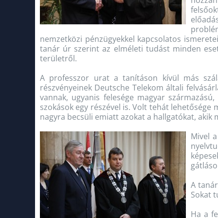
hozzán
felsőo
előadá
problém
nemzetközi pénzügyekkel kapcsolatos ismereteit
tanár úr szerint az elméleti tudást minden eset
területről.
A professzor urat a tanításon kívül más szá
részvényeinek Deutsche Telekom általi felvásár
vannak, ugyanis felesége magyar származású, 
szokások egy részével is. Volt tehát lehetősége
nagyra becsüli emiatt azokat a hallgatókat, ak
Mivel a
nyelvtu
képesek
gátláso
A tanár
Sokat t
Ha a fe