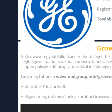
Regiszt
Tovább 
Gro
A Growww egyedülálló karrierlehetőséget biz
segítségével valódi szakmai tudásra tehetsz 
csupán pályakezdő program, sokkal inkább egy 
Tudj meg többet a
www.molgroup.info/grow
Határidő: 2016. április 8.
Hallgasd meg, mit mesélnek a korábbi Growww-s