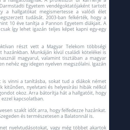
 a hallgatóságnak. A professzor úr karrierje a
 Darmstadti Egyetem vendégoktatójaként tartott
gy a hallgatókat megismertesse a valódi élet
egszerzett tudását. 2003-ban felkérték, hogy a
int 10 éve tanítja a Pannon Egyetem diákjait. A
csak így lehet igazán teljes képet kapni egy-egy
aktívan részt vett a Magyar Telekom többségi
 hazánkban. Munkáján kívül családi kötelékei is
használ magyarul, valamint tisztában a magyar
yen nehéz egy idegen nyelven megszólalni. Igazán
t is vinni a tanításba, sokat tud a diákok német
k kitűnően, nyelvtani és helyesírási hibák nélkül
ndot okoz. Arra bátorítja hát a hallgatóit, hogy
 ezzel kapcsolatban.
vesen szakít időt arra, hogy felfedezze hazánkat.
Szegeden és természetesen a Balatonnál is.
német nyelvtudásotokat, vagy még többet akartok