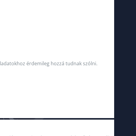
feladatokhoz érdemileg hozzá tudnak szólni.