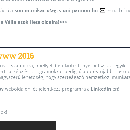
ráció a
kommunikacio@gtk.uni-pannon.hu
e-mail cím
a Vállalatok Hete oldalra!>>>
www 2016
tosít számodra, mellyel betekintést nyerhetsz az egyi
szert, a képzési programokkal pedig újabb és újabb haszn
nagyszerű lehetőség, hogy szerteágazó nemzetközi munkata
ww
weboldalon, és jelentkezz programra a
LinkedIn
-en!
ok!