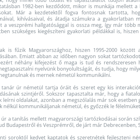
k, hogy minél több tudást és tapasztalatot tudjon átadni
ktatásban 1982-ben kezdődött, mikor is munkája mellett a
sokat. Már a kezdetektől fogva fontosnak tartotta, ho
áival, kihívásaival, és átadja számukra a gyakorlatban m
 a veszprémi hallgatósággal is ossza meg, így már több m
ben szükséges kiegészíteni gyakorlati példákkal is, hiszen 
lak is fűzik Magyarországhoz, hiszen 1995-2000 között 
lásában. Emiatt abban az időben nagyon sokat tartózkodott
ezért néhány kifejezést ő maga is tud és rendszeresen 
 megtapasztalni nyelvünk bonyolultságát, és tudja, hogy mil
ik megtanulnak és mernek németül kommunikálni.
 tanár úr németül tartja óráit és szeret egy kis interakció
dásának szintjéről. Sokszor tapasztalta már, hogy a fiatalo
 leírni oldalakat, azonban a megszólalás már sok esetben go
k nélkül kommunikáljanak németül, és győzzék le félelmüket
 úr a tanítás mellett magyarországi tartózkodásai során szí
ud Budapestről és Veszprémről, de járt már Debrecenben, 
nti soroktól kedvet kaptatok és szeretnétek fejleszteni 