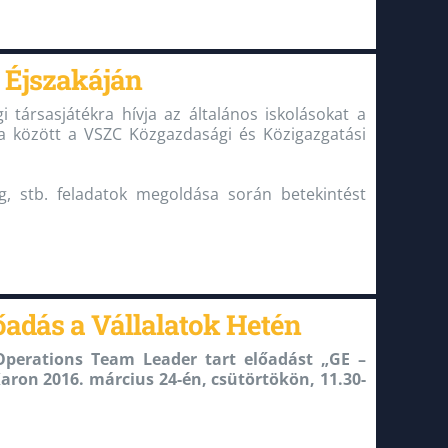
 Éjszakáján
ársasjátékra hívja az általános iskolásokat a
ra között a VSZC Közgazdasági és Közigazgatási
ng, stb. feladatok megoldása során betekintést
őadás a Vállalatok Hetén
Operations Team Leader tart előadást „GE –
ron 2016. március 24-én, csütörtökön, 11.30-