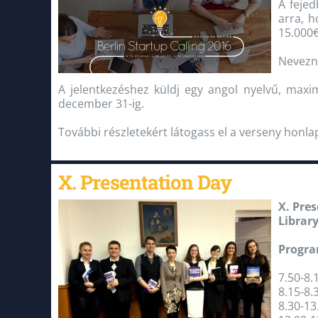
A fejed
arra, h
15.000
Nevezni
A jelentkezéshez küldj egy angol nyelvű, max
december 31-ig.
További részletekért látogass el a verseny honla
X. Presentation Day
X. Pres
Library
Progr
7.50-8.
8.15-8.
8.30-13