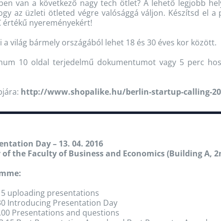
ben van a következő nagy tech ötlet? A lehető legjobb hel
ogy az üzleti ötleted végre valósággá váljon. Készítsd el a
€ értékű nyereményekért!
 a világ bármely országából lehet 18 és 30 éves kor között.
imum 10 oldal terjedelmű dokumentumot vagy 5 perc hos
pjára:
http://www.shopalike.hu/berlin-startup-calling-2
entation Day – 13. 04. 2016
 of the Faculty of Business and Economics (Building A, 2n
amme:
15 uploading presentations
30 Introducing Presentation Day
.00 Presentations and questions