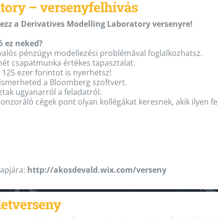
tory – versenyfelhívás
kezz a Derivatives Modelling Laboratory versenyre!
ó ez neked?
 valós pénzügyi modellezési problémával foglalkozhatsz.
 hét csapatmunka értékes tapasztalat.
r 125 ezer forintot is nyerhetsz!
ismerheted a Bloomberg szoftvert.
ak ugyanarról a feladatról.
ponzoráló cégek pont olyan kollégákat keresnek, akik ilyen 
lapjára:
http://akosdevald.wix.com/verseny
tletverseny