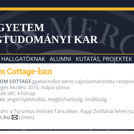
EGYETEM
GTUDOMÁNYI KAR
HALLGATÓKNAK
ALUMNI
KUTATÁS, PROJEKTEK
om Cottage-ban
OM COTTAGE
gyakornokot keres Lajoskomáromba recepciós,
ges kezdés: 2016. május-június
ati idő: 4 hónap
lek: angol nyelvtudás, megbízhatóság, önállóság
dni: a Turizmus Intézeti Tanszéken, Papp Zsófiánál lehet (
n.hu
címen).