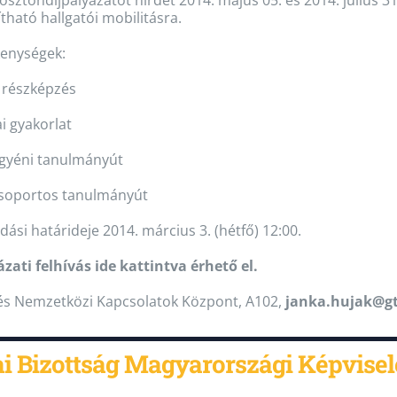
 ösztöndíjpályázatot hirdet 2014. május 05. és 2014. július 3
tható hallgatói mobilitásra.
kenységek:
s részképzés
i gyakorlat
 egyéni tanulmányút
 csoportos tanulmányút
ási határideje 2014. március 3. (hétfő) 12:00.
ázati felhívás ide kattintva érhető el.
 és Nemzetközi Kapcsolatok Központ, A102,
janka.hujak@g
i Bizottság Magyarországi Képvisel