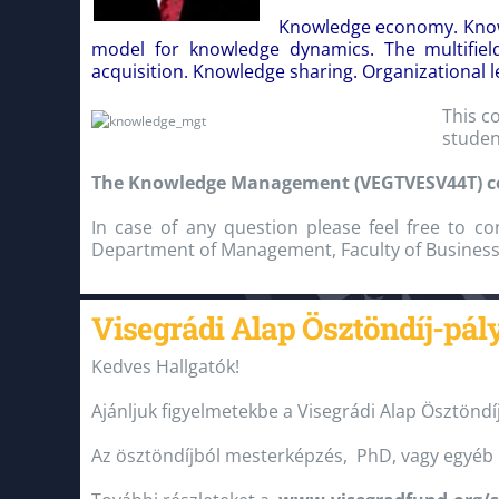
Knowledge economy. Knowl
model for knowledge dynamics. The multifiel
acquisition. Knowledge sharing. Organizational le
This c
studen
The Knowledge Management (VEGTVESV44T) cours
In case of any question please feel free to con
Department of Management, Faculty of Busines
Visegrádi Alap Ösztöndíj-pál
Kedves Hallgatók!
Ajánljuk figyelmetekbe a Visegrádi Alap Ösztöndí
Az ösztöndíjból mesterképzés, PhD, vagy egyéb 