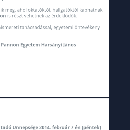
ik meg, ahol oktatóktól, hallgatóktól kaphatnak
son
is részt vehetnek az érdeklődők.
 önismereti tanácsadással, egyetemi öntevékeny
a
Pannon Egyetem Harsányi János
adó Ünnepsége 2014. február 7-én (péntek)