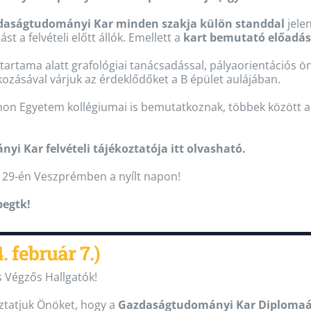
daságtudományi Kar minden szakja külön standdal
jelen
ást a felvételi előtt állók. Emellett a
kart bemutató előadá
dőtartama alatt grafológiai tanácsadással, pályaorientációs
zásával várjuk az érdeklődőket a B épület aulájában.
non Egyetem kollégiumai is bemutatkoznak, többek között 
i Kar felvételi tájékoztatója itt olvasható.
 29-én Veszprémben a nyílt napon!
pegtk
!
 február 7.)
 Végzős Hallgatók!
ztatjuk Önöket, hogy a
Gazdaságtudományi Kar Diplomaát