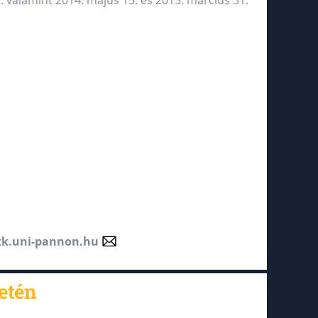
1. valamint 2014. május 15. és 2015. március 31.
tk.uni-pannon.hu
etén