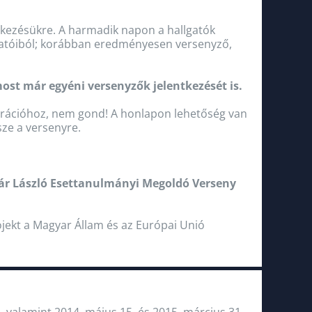
lkezésükre. A harmadik napon a hallgatók
ktatóiból; korábban eredményesen versenyző,
 most már egyéni versenyzők jelentkezését is.
ztrációhoz, nem gond! A honlapon lehetőség van
sze a versenyre.
ár László Esettanulmányi Megoldó Verseny
jekt a Magyar Állam és az Európai Unió