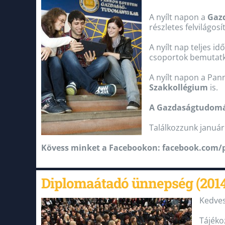
A nyílt napon a
Gaz
részletes felvilágosít
A nyílt nap teljes i
csoportok bemutatko
A nyílt napon a Pan
Szakkollégium
is.
A Gazdaságtudomány
Találkozzunk január
Kövess minket a Facebookon:
facebook.com/
Diplomaátadó ünnepség (2014.
Kedves
Tájéko