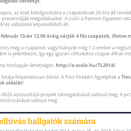
Megoldó Versenyt.
apos, az eset kidolgozására a csapatoknak 24 óra áll rende
tt prezentálják megoldásaikat. A zsűri a Pannon Egyetem o
l és vállalatok képviselőiből áll.
 február 13-án 12.00 óráig várják 4 fős csapatok, illetve
 nincs meg a csapatod, vagy hiányzik még 1-2 ember a regis
nt is jelentkezni, így egy igazán céltudatos csapat állhat ös
eny honlapján lehetséges:
http://e-scola.hu/TL2014/
listája folyamatosan bővül. A friss hírekért figyeljétek a
Tím
ok oldalát
!
0026 azonosítójú projekt támogatásával valósul meg. A pro
anszírozásával valósul meg
elhívás hallgatók számára