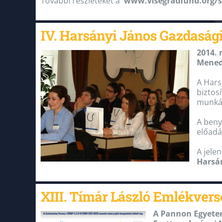
További részleteket a
www.visegradfund.org/s
IV. Harsányi János Gazdasá
2014. 
Mened
A Hars
biztos
munká
A beny
előadá
A jele
Harsá
XIII. Tímár László Emlékver
A Pannon Egyetem