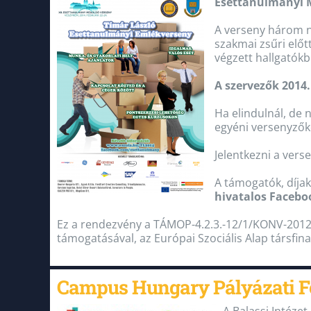
Esettanulmányi 
A verseny három n
szakmai zsűri elő
végzett hallgatókbó
A szervezők 2014.
Ha elindulnál, de
egyéni versenyzőké
Jelentkezni a vers
A támogatók, díjak 
hivatalos Facebo
Ez a rendezvény a TÁMOP-4.2.3.-12/1/KONV-2012-
támogatásával, az Európai Szociális Alap társfin
Campus Hungary Pályázati F