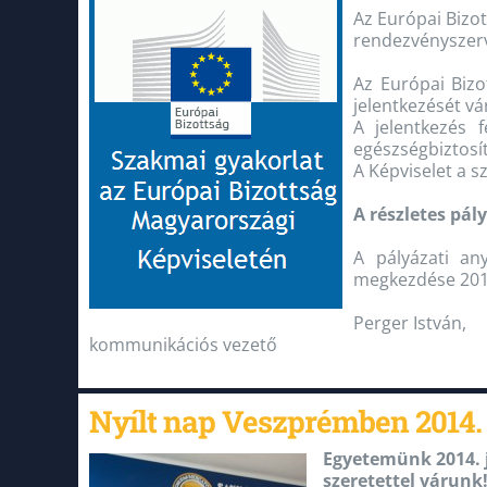
Az Európai Bizo
rendezvényszerv
Az Európai Bizo
jelentkezését vá
A jelentkezés 
egészségbiztosí
A Képviselet a s
A részletes pály
A pályázati a
megkezdése 201
Perger István,
kommunikációs vezető
Nyílt nap Veszprémben 2014. 
Egyetemünk 2014. j
szeretettel várunk!