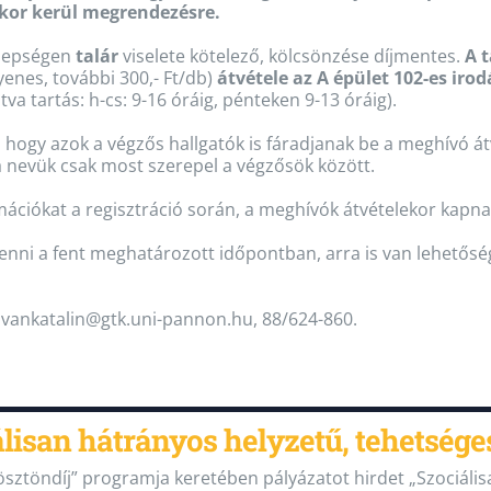
kor kerül megrendezésre.
nepségen
talár
viselete kötelező, kölcsönzése díjmentes.
A 
yenes, további 300,- Ft/db)
átvétele az A épület 102-es irod
tva tartás: h-cs: 9-16 óráig, pénteken 9-13 óráig).
, hogy azok a végzős hallgatók is fáradjanak be a meghívó át
a nevük csak most szerepel a végzősök között.
mációkat a regisztráció során, a meghívók átvételekor kapna
ni a fent meghatározott időpontban, arra is van lehetőség
ivankatalin@gtk.uni-pannon.hu, 88/624-860.
álisan hátrányos helyzetű, tehetséges
 ösztöndíj” programja keretében pályázatot hirdet „Szociáli