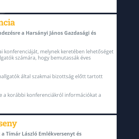
ncia
ndezésre a Harsányi János Gazdasági és
 konferenciáját, melynek keretében lehetőséget
allgatók számára, hogy bemutassák éves
allgatók által szakmai bizottság előtt tartott
ve a korábbi konferenciákról információkat a
rseny
 a Tímár László Emlékversenyt és