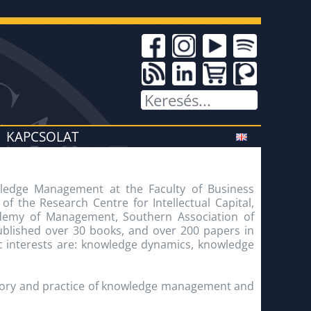
KAPCSOLAT
ledge Management at the Faculty of Business
f the Research Centre for Intellectual Capital,
demy of Management, Southern Association of
blished over 30 books, and over 200 papers in
c interests are: knowledge dynamics, knowledge
theory and practice of knowledge management and