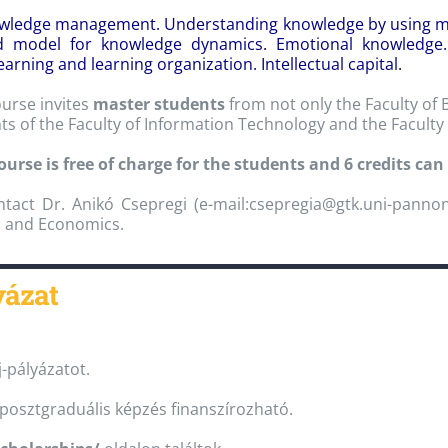
edge management. Understanding knowledge by using meta
d model for knowledge dynamics. Emotional knowledge.
arning and learning organization. Intellectual capital.
ourse invites
master students
from not only the Faculty of
ts of the Faculty of Information Technology and the Faculty
e is free of charge for the students and 6 credits can
tact Dr. Anikó Csepregi (e-mail:csepregia@gtk.uni-pannon.
s and Economics.
yázat
j-pályázatot.
posztgraduális képzés finanszírozható.