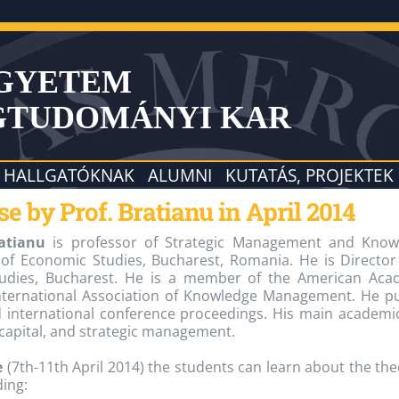
EGYETEM
GTUDOMÁNYI KAR
HALLGATÓKNAK
ALUMNI
KUTATÁS, PROJEKTEK
by Prof. Bratianu in April 2014
atianu
is professor of Strategic Management and Know
f Economic Studies, Bucharest, Romania. He is Director o
udies, Bucharest. He is a member of the American Aca
ternational Association of Knowledge Management. He pu
nd international conference proceedings. His main academi
capital, and strategic management.
e
(7th-11th April 2014) the students can learn about the 
ding: