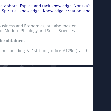
phors. Explicit and tacit knowledge. Nonaka’s
 Spiritual knowledge. Knowledge creation and
 Business and Economics, but also master
 of Modern Philology and Social Sciences.
 be obtained.
hu; building A, 1st floor, office A129c ) at the