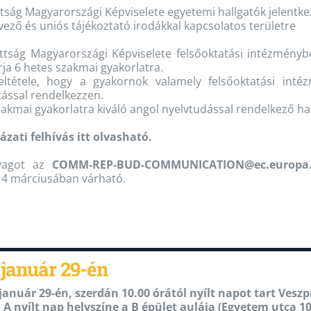
ttság Magyarországi Képviselete egyetemi hallgatók jelentk
ező és uniós tájékoztató irodákkal kapcsolatos területre
ttság Magyarországi Képviselete felsőoktatási intézményb
rja 6 hetes szakmai gyakorlatra.
feltétele, hogy a gyakornok valamely felsőoktatási inté
tással rendelkezzen.
zakmai gyakorlatra kiváló angol nyelvtudással rendelkező ha
ázati felhívás itt olvasható.
nyagot az
COMM-REP-BUD-COMMUNICATION@ec.europa
4 márciusában várható.
január 29-én
anuár 29-én, szerdán 10.00 órától nyílt napot tart Ves
 A nyílt nap helyszíne a B épület aulája (Egyetem utca 10