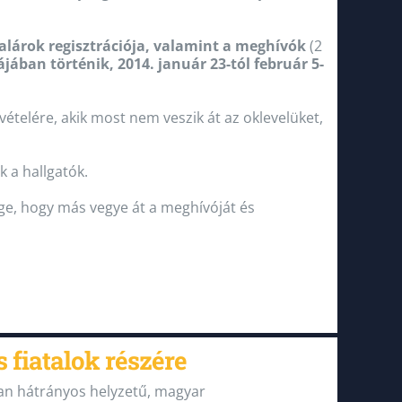
talárok regisztrációja, valamint a meghívók
(2
ájában történik, 2014. január 23-tól február 5-
vételére, akik most nem veszik át az oklevelüket,
k a hallgatók.
e, hogy más vegye át a meghívóját és
 fiatalok részére
san hátrányos helyzetű, magyar