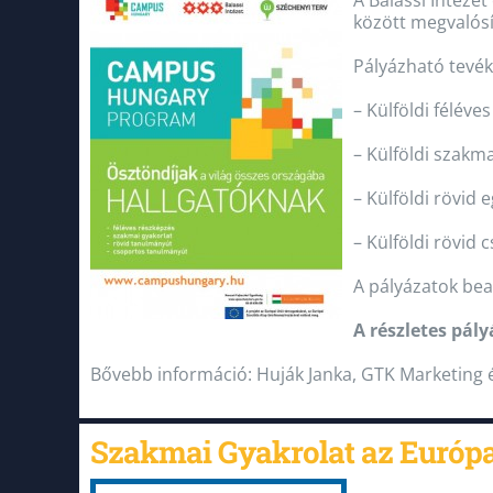
A Balassi Intézet
között megvalósí
Pályázható tevé
– Külföldi féléve
– Külföldi szakma
– Külföldi rövid
– Külföldi rövid
A pályázatok bead
A részletes pály
Bővebb információ: Huják Janka, GTK Marketing
Szakmai Gyakrolat az Európa