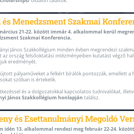
cholarships/
oldalon találtok.
gi és Menedzsment Szakmai Konfere
március 21-22. között immár 4. alkalommal kerül megre
zsment Szakmai Konferencia.
ányi János Szakkollégium minden évben megrendezi szakmai
ít az ország felsőoktatási intézményeiben kutatást végző h
juk eredményét.
újtott pályaműveket a felkért bírálók pontozzák, emellett a h
sokat szóban is értekelik.
ntkezéssel és a dolgozatokkal kapcsolatos tudnivalókat, illet
nyi János Szakkollégium honlapján
találsz.
seny és Esettanulmányi Megoldó Ve
 idén 13. alkalommal rendezi meg február 22-24. között