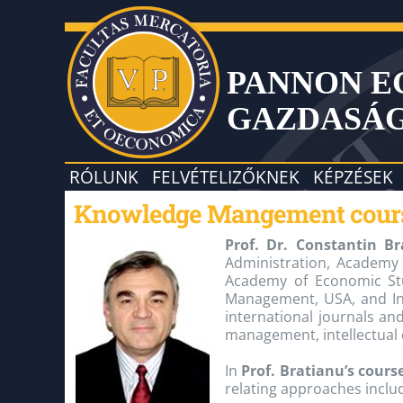
PANNON 
GAZDASÁ
RÓLUNK
FELVÉTELIZŐKNEK
KÉPZÉSEK
Knowledge Mangement course 
Prof. Dr. Constantin Br
Administration, Academy o
Academy of Economic St
Management, USA, and In
international journals a
management, intellectual 
In
Prof. Bratianu’s cours
relating approaches inclu