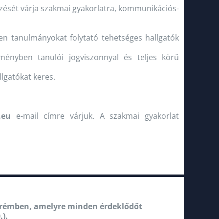
ezését várja szakmai gyakorlatra, kommunikációs-
en tanulmányokat folytató tehetséges hallgatók
zményben tanulói jogviszonnyal és teljes körű
llgatókat keres.
.eu
e-mail címre várjuk. A szakmai gyakorlat
zprémben, amelyre minden érdeklődőt
.).