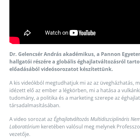
Dr. Gelencsér András akadémikus, a Pannon Egyete
hallgatói részére a globális éghajlatváltozásról tart
előadásából videósorozatot készítettünk.
A kis videókból megtudhatjuk mi az az üvegházhatás, m
idézett elő az ember a légkörben, mi a hatása a vulkánk
tudomány, a politika és a marketing szerepe az éghajla
társadalmasításában.
A video sorozat az
Éghajlatváltozás Multidiszciplináris Nem
Laboratórium
keretében valósul meg melynek Professzo
vezetője.