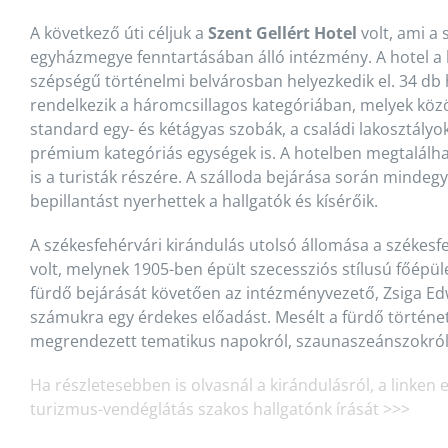
A következő úti céljuk a
Szent Gellért Hotel
volt, ami a 
egyházmegye fenntartásában álló intézmény. A hotel a
szépségű történelmi belvárosban helyezkedik el. 34 db 
rendelkezik a háromcsillagos kategóriában, melyek köz
standard egy- és kétágyas szobák, a családi lakosztályok
prémium kategóriás egységek is. A hotelben megtalálha
is a turisták részére. A szálloda bejárása során mindeg
bepillantást nyerhettek a hallgatók és kísérőik.
A székesfehérvári kirándulás utolsó állomása a székes
volt, melynek 1905-ben épült szecessziós stílusú főépü
fürdő bejárását követően az intézményvezető, Zsiga Ed
számukra egy érdekes előadást. Mesélt a fürdő történet
megrendezett tematikus napokról, szaunaszeánszokról 
Ha részletesebben is olvasnál a kirándulásról, a linken
turizmus-vendéglátás szakos hallgatónk írását >>>