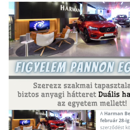
A
Harman Bec
február 28-ig
szerződést kö