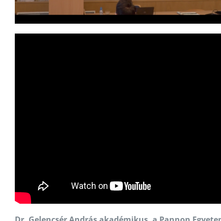
Dr. Gelencsér András akadémikus, a Pannon Egyete