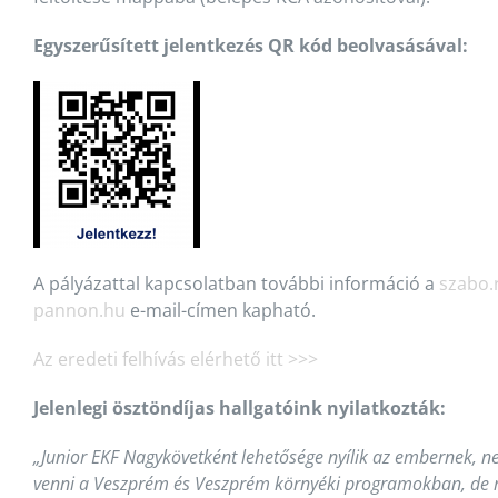
Egyszerűsített jelentkezés QR kód beolvasásával:
A pályázattal kapcsolatban további információ a
szabo.
pannon.hu
e-mail-címen kapható.
Az eredeti felhívás elérhető itt >>>
Jelenlegi ösztöndíjas hallgatóink nyilatkozták:
„Junior
EKF Nagykövetként lehetősége nyílik az embernek, n
venni a Veszprém és Veszprém környéki programokban, de r