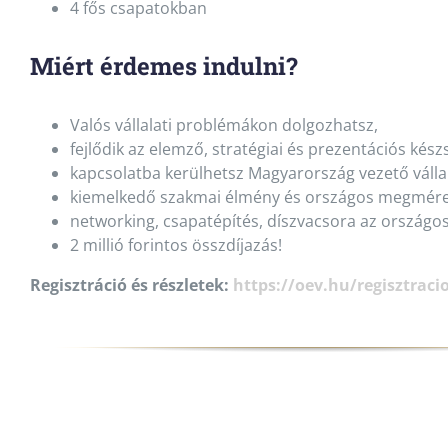
4 fős csapatokban
Miért érdemes indulni?
Valós vállalati problémákon dolgozhatsz,
fejlődik az elemző, stratégiai és prezentációs kész
kapcsolatba kerülhetsz Magyarország vezető vállal
kiemelkedő szakmai élmény és országos megmére
networking, csapatépítés, díszvacsora az országo
2 millió forintos összdíjazás!
Regisztráció és részletek:
https://oev.hu/regisztraci