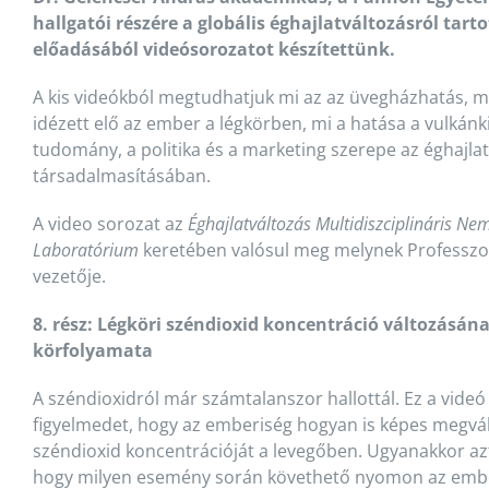
hallgatói részére a globális éghajlatváltozásról tart
előadásából videósorozatot készítettünk.
A kis videókból megtudhatjuk mi az az üvegházhatás, m
idézett elő az ember a légkörben, mi a hatása a vulkánk
tudomány, a politika és a marketing szerepe az éghajla
társadalmasításában.
A video sorozat az
Éghajlatváltozás Multidiszciplináris Nem
Laboratórium
keretében valósul meg melynek Professzo
vezetője.
8. rész:
Légköri széndioxid koncentráció változásán
körfolyamata
A széndioxidról már számtalanszor hallottál. Ez a videó a
figyelmedet, hogy az emberiség hogyan is képes megvál
széndioxid koncentrációját a levegőben. Ugyanakkor az
hogy milyen esemény során követhető nyomon az ember