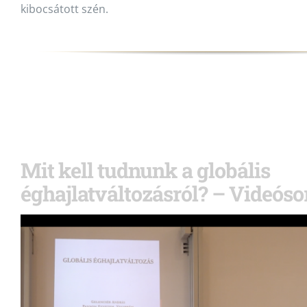
kibocsátott szén.
Mit kell tudnunk a globális
éghajlatváltozásról? – Videósor