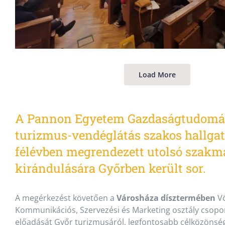
Load More
A Pannon Egyetem Gazdaságtudomá
turizmus-vendéglátás szakos hallga
félévben megrendezett utolsó szakm
kirándulására Győrben került sor.
A megérkezést követően a
Városháza dísztermében
Vö
Kommunikációs, Szervezési és Marketing osztály csopor
előadását Győr turizmusáról, legfontosabb célközönsége