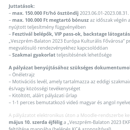
Juttatások:
–
max. 150.000 Ft/hó ösztöndíj
2023.06.01-2023.08.31.
–
max. 100.000 Ft megtartó bónusz
az időszak végén 
nyújtott teljesítmény függvényében
–
Fesztivál belépők, VIP pass-ok,
backstage látogatás
„Veszprém-Balaton 2023 Európa Kulturális Fővárosa” 
megvalósuló rendezvényekhez kapcsolódóan
–
Szakmai gyakorlat
teljesítésének lehetősége
A pályázat benyújtásához szükséges dokumentumo
– Önéletrajz
– Motivációs levél, amely tartalmazza az eddigi szakm
és/vagy közösségi tevékenységet
– Kitöltött, aláírt pályázati űrlap
– 1-1 perces bemutatkozó videó magyar és angol nyelv
A pályázatot elektronikus úton a Moodle-rendszerbe kell
május 10. szerda éjfélig
a „Veszprém-Balaton 2023 EKF
feltöltése mappába (belépés KCA azonosítóval).