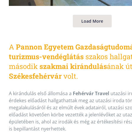
Load More
A
Pannon Egyetem Gazdaságtudom
turizmus-vendéglátás
szakos hallga
második
szakmai kirándulás
ának út
Székesfehérvár
volt.
A kirándulás első állomása a
Fehérvár Travel
utazási ir
érdekes előadást hallgathattak meg az utazási iroda tör
megalakulásáról és az elmúlt évek adatairól, utazási szo
előadást követően körbe vezették a jelenlévőket az uta
épületében is, ahol az irodák és még az értékesítési r
is bepillantást nyerhettek.