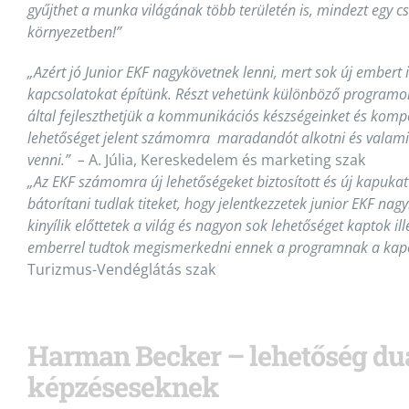
gyűjthet a munka világának több területén is, mindezt egy c
környezetben!”
„Azért jó
Junior
EKF nagykövetnek lenni, mert sok új embert
kapcsolatokat építünk. Részt vehetünk különböző programo
által fejleszthetjük a kommunikációs készségeinket és komp
lehetőséget jelent számomra maradandót alkotni és valam
venni.” –
A. Júlia, Kereskedelem és marketing szak
„Az EKF számomra új lehetőségeket biztosított és új kapukat
bátorítani tudlak titeket, hogy jelentkezzetek
junior
EKF nagy
kinyílik előttetek a világ és nagyon sok lehetőséget kaptok il
emberrel tudtok megismerkedni ennek a programnak a kap
Turizmus-Vendéglátás szak
Harman Becker – lehetőség duá
képzéseseknek