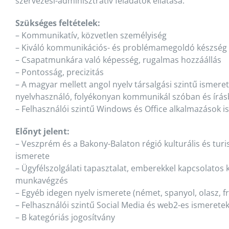
szervezési-adminisztratív feladatok ellátása.
Szükséges feltételek:
– Kommunikatív, közvetlen személyiség
– Kiváló kommunikációs- és problémamegoldó készség
– Csapatmunkára való képesség, rugalmas hozzáállás
– Pontosság, precizitás
– A magyar mellett angol nyelv társalgási szintű ismeret
nyelvhasználó, folyékonyan kommunikál szóban és írás
– Felhasználói szintű Windows és Office alkalmazások 
Előnyt jelent:
– Veszprém és a Bakony-Balaton régió kulturális és turi
ismerete
– Ügyfélszolgálati tapasztalat, emberekkel kapcsolatos 
munkavégzés
– Egyéb idegen nyelv ismerete (német, spanyol, olasz, fr
– Felhasználói szintű Social Media és web2-es ismerete
– B kategóriás jogosítvány