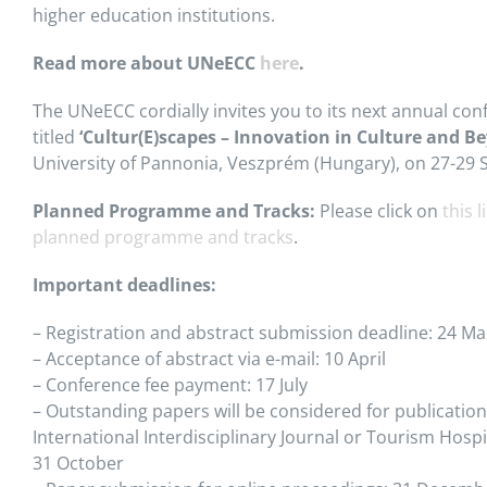
higher education institutions.
Read more about UNeECC
here
.
The UNeECC cordially invites you to its next annual co
titled
‘
Cultur(E)scapes – Innovation in Culture and B
University of Pannonia, Veszprém (Hungary), on 27-29
Planned Programme and Tracks:
Please click on
this 
planned programme and tracks
.
Important deadlines:
– Registration and abstract submission deadline: 24 M
– Acceptance of abstract via e-mail: 10 April
– Conference fee payment: 17 July
– Outstanding papers will be considered for publication
International Interdisciplinary Journal or Tourism Hos
31 October