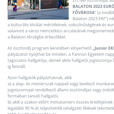
Zrt.-vel ösztöndíjat al
BALATON 2023 EUR
FŐVÁROSA
” (a tová
Balaton 2023 EKF”) né
a kulturális kínálat mértékének, sokszínűségének és eu
valamint a város nemzetközi arculatának megismertet
a Balaton térségbe érkezőkkel.
Az ösztöndíj program keretében elnyerhető
„Junior E
pályázatot nyújthat be minden, a Pannon Egyetem nappa
tagozatos hallgatója, akinek aktív hallgatói jogviszonya
ig fennáll.
Azon hallgatók pályázhatnak, akik
a) a alap- és mesterszak nappali vagy levelező munkaren
jogviszonnyal rendelkező állami ösztöndíjas vagy önköl
formában tanuló hallgatói,
b) akik a szakon előírt mintatanterv összes kreditjeine
legalább 90 %-át teljesítették (elvégzett félévek tekinte