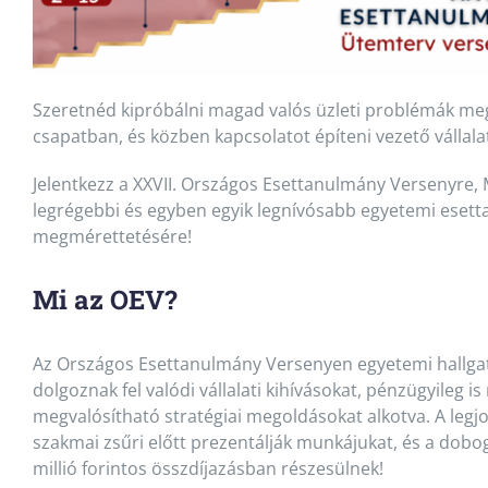
Szeretnéd kipróbálni magad valós üzleti problémák meg
csapatban, és közben kapcsolatot építeni vezető vállal
Jelentkezz a XXVII. Országos Esettanulmány Versenyre,
legrégebbi és egyben egyik legnívósabb egyetemi eset
megmérettetésére!
Mi az OEV?
Az Országos Esettanulmány Versenyen egyetemi hallga
dolgoznak fel valódi vállalati kihívásokat, pénzügyileg i
megvalósítható stratégiai megoldásokat alkotva. A leg
szakmai zsűri előtt prezentálják munkájukat, és a dobo
millió forintos összdíjazásban részesülnek!