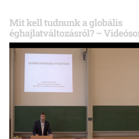
Mit kell tudnunk a globális
éghajlatváltozásról? – Videósor