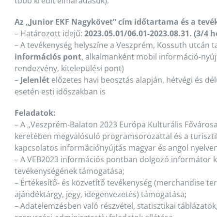
több kredit elmaradásuk).
Az „Junior EKF Nagykövet” cím időtartama és a tevé
– Határozott idejű:
2023.05.01/06.01-2023.08.31. (3/4 
– A tevékenység helyszíne a Veszprém, Kossuth utcán t
információs pont
, alkalmanként mobil információ-nyújtá
rendezvény, kitelepülési pont)
–
Jelenlét
előzetes havi beosztás alapján, hétvégi és dé
esetén esti időszakban is
Feladatok:
– A „Veszprém-Balaton 2023 Európa Kulturális Főváros
keretében megvalósuló programsorozattal és a turisztik
kapcsolatos információnyújtás magyar és angol nyelven
– A VEB2023 információs pontban dolgozó informátor k
tevékenységének támogatása;
– Értékesítő- és közvetítő tevékenység (merchandise te
ajándéktárgy, jegy, idegenvezetés) támogatása;
– Adatelemzésben való részvétel, statisztikai táblázatok