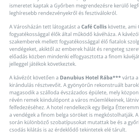
ismeretet kaptak a Győrben megrendezésre kerülő leg
leghíresebb rendezvényekről és fesztiválokról.
A Városházán tett látogatást a
Café Collis
követte, ami 
fogyatékossággal élők által működő kávéháza. A kávézó
szakemberek mellett fogyatékossággal élő fiatalok szolg
vendégeket, akiktől az emberek hálát és rengeteg szere
előadás közben mindenki elfogyasztotta a finom kávéjá
jelleggel játékok következtek.
A kávézót követően a
Danubius Hotel Rába***
várta a
kirándulás résztvevőit. A gyönyörűn rekonstruált baro
magasodik a szálloda évszázados épülete, mely közpon
révén remek kiindulópont a város műemlékeinek, látniv
felfedezéséhez. A hotel rendelkezik egy Belga Étteremm
a vendégek a finom belga söröket is megkóstolhatják. A
során különböző szobatípusokat mutattak be és a győri
csodás kilátás is az érdeklődő tekintetek elé tárult.