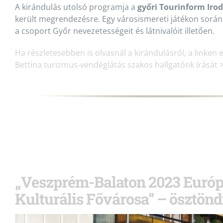
A kirándulás utolsó programja a
győri Tourinform Iro
került megrendezésre. Egy városismereti játékon során
a csoport Győr nevezetességeit és látnivalóit illetően.
Ha részletesebben is olvasnál a kirándulásról, a linken
Bettina turizmus-vendéglátás szakos hallgatónk írását 
„Veszprém-Balaton 2023 Euró
Kulturális Fővárosa” – ösztönd