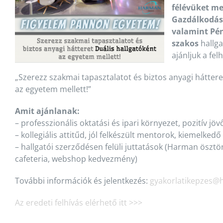
félévüket m
Gazdálkodás
valamint Pén
szakos
hallga
ajánljuk a felh
„Szerezz szakmai tapasztalatot és biztos anyagi háttere
az egyetem mellett!”
Amit ajánlanak:
– professzionális oktatási és ipari környezet, pozitív jö
– kollegiális attitűd, jól felkészült mentorok, kiemelked
– hallgatói szerződésen felüli juttatások (Harman ösztö
cafeteria, webshop kedvezmény)
További információk és jelentkezés:
gyakorlatikepzes
Az eredeti felhívás elérhető itt >>>