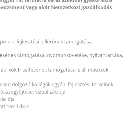
mgyár HR területre keres szakmai gyakorlatra
enedzsment vagy akár Nemzetközi gazdálkodás
ment fejlesztési pillérének támogatása:
tésének támogatása, nyomonkövetése, nyilvántartása,
átrixok frissítésének támogatása, skill mátrixok
eteken dolgozó kollégák egyéni fejlesztési terveinek
 összegyűjtése, vizualizációja
tációja
enti témákban