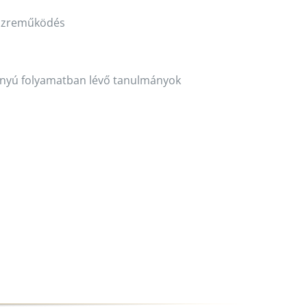
közreműködés
ányú folyamatban lévő tanulmányok