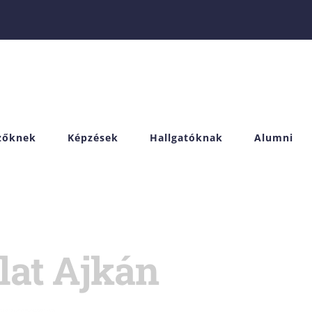
izőknek
Képzések
Hallgatóknak
Alumni
lat Ajkán