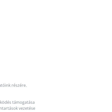
atóink részére.
működés támogatása
ntartások vezetése