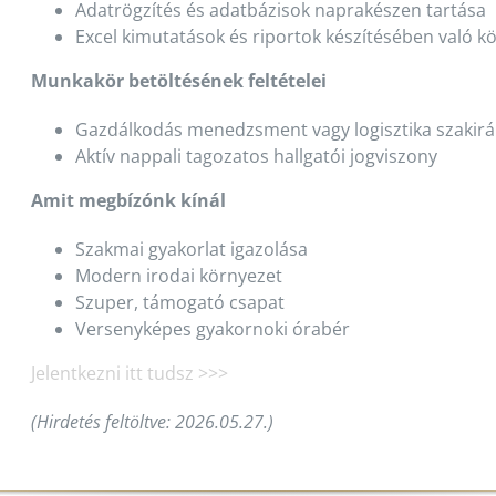
Adatrögzítés és adatbázisok naprakészen tartása
Excel kimutatások és riportok készítésében való 
Munkakör betöltésének feltételei
Gazdálkodás menedzsment vagy logisztika szakir
Aktív nappali tagozatos hallgatói jogviszony
Amit megbízónk kínál
Szakmai gyakorlat igazolása
Modern irodai környezet
Szuper, támogató csapat
Versenyképes gyakornoki órabér
Jelentkezni itt tudsz >>>
(Hirdetés feltöltve: 2026.05.27.)