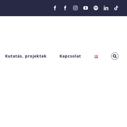
Facebook
Facebook
Instagram
YouTube
Spotify
LinkedIn
Tikt
Kutatás, projektek
Kapcsolat