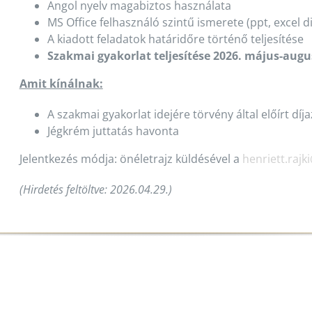
Angol nyelv magabiztos használata
MS Office felhasználó szintű ismerete (ppt, excel 
A kiadott feladatok határidőre történő teljesítése
Szakmai gyakorlat teljesítése 2026. május-augu
Amit kínálnak:
A szakmai gyakorlat idejére törvény által előírt díj
Jégkrém juttatás havonta
Jelentkezés módja: önéletrajz küldésével a
henriett.ra
(Hirdetés feltöltve: 2026.04.29.)