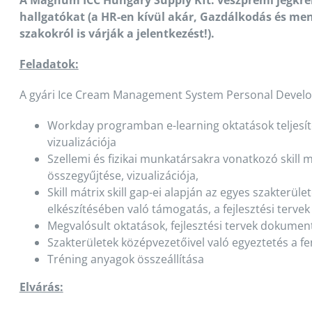
A Magnum ICC Hungary Supply Kft. veszprémi jégkré
hallgatókat (a HR-en kívül akár, Gazdálkodás és m
szakokról is várják a jelentkezést!).
Feladatok:
A gyári Ice Cream Management System Personal Develop
Workday programban e-learning oktatások teljesí
vizualizációja
Szellemi és fizikai munkatársakra vonatkozó skill m
összegyűjtése, vizualizációja,
Skill mátrix skill gap-ei alapján az egyes szakterül
elkészítésében való támogatás, a fejlesztési tervek
Megvalósult oktatások, fejlesztési tervek dokumen
Szakterületek középvezetőivel való egyeztetés a f
Tréning anyagok összeállítása
Elvárás: