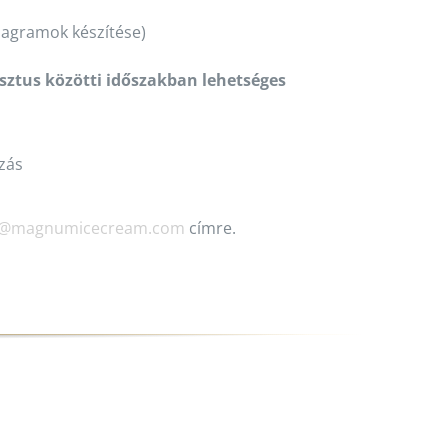
diagramok készítése)
sztus közötti időszakban lehetséges
azás
jki@magnumicecream.com
címre.