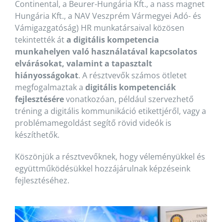
Continental, a Beurer-Hungária Kft., a nass magnet
Hungária Kft., a NAV Veszprém Vármegyei Adó- és
Vámigazgatóság) HR munkatársaival közösen
tekintették át
a digitális kompetencia
munkahelyen való használatával kapcsolatos
elvárásokat, valamint a tapasztalt
hiányosságokat
. A résztvevők számos ötletet
megfogalmaztak a
digitális kompetenciák
fejlesztésére
vonatkozóan, például szervezhető
tréning a digitális kommunikáció etikettjéről, vagy a
problémamegoldást segítő rövid videók is
készíthetők.
Köszönjük a résztvevőknek, hogy véleményükkel és
együttműködésükkel hozzájárulnak képzéseink
fejlesztéséhez.