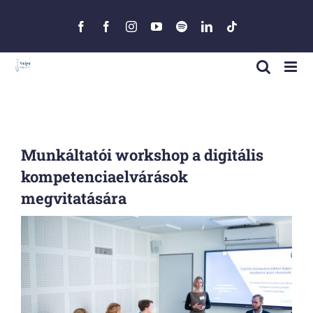
Skip
to
Facebook
Facebook
Instagram
YouTube
Spotify
LinkedIn
Tiktok
content
Munkáltatói workshop a digitális
kompetenciaelvárások
megvitatására