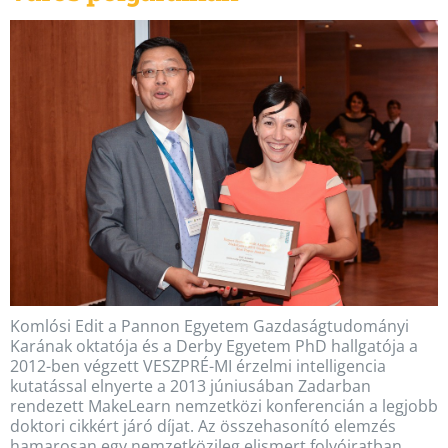
Komlósi Edit a Pannon Egyetem Gazdaságtudományi
Karának oktatója és a Derby Egyetem PhD hallgatója a
2012-ben végzett VESZPRÉ-MI érzelmi intelligencia
kutatással elnyerte a 2013 júniusában Zadarban
rendezett MakeLearn nemzetközi konferencián a legjobb
doktori cikkért járó díjat. Az összehasonító elemzés
hamarosan egy nemzetközileg elismert folyóiratban