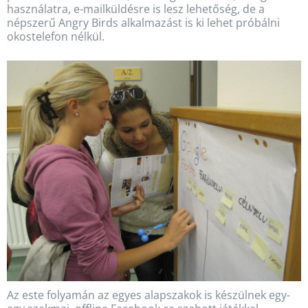
használatra, e-mailküldésre is lesz lehetőség, de a
népszerű Angry Birds alkalmazást is ki lehet próbálni
okostelefon nélkül.
Az este folyamán az egyes alapszakok is készülnek egy-