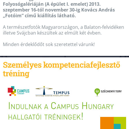
Folyosógalériáján (A épület I. emelet)
2013.
szeptember 16-tól november 30-ig Kovács András
„Fotóim” című kiállítás látható.
A természetfotók Magyarországon, a Balaton-felvidéken
illetve Svájcban készültek az elmúlt két évben.
Minden érdeklődőt sok szeretettel várunk!
Személyes kompetenciafejlesztő
tréning