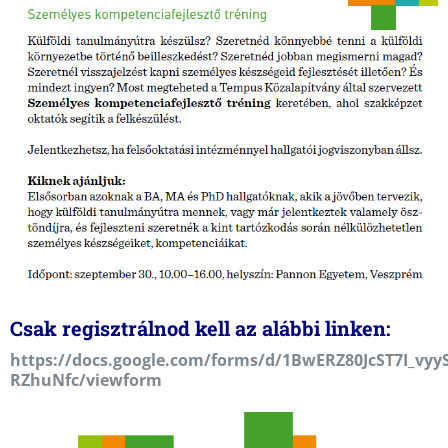
Csak regisztrálnod kell az alábbi linken:
https://docs.google.com/forms/d/1BwERZ80JcST7I_vyy
RZhuNfc/viewform