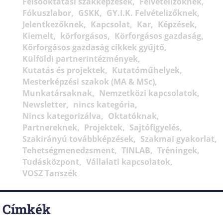
Felsőoktatási szakképzések
Felvételizőknek
Fókuszlabor
GSKK
GY.I.K. Felvételizőknek
Jelentkezőknek
Kapcsolat
Kar
Képzések
Kiemelt
körforgásos
Körforgásos gazdaság
Körforgásos gazdaság cikkek gyűjtő
Külföldi partnerintézmények
Kutatás és projektek
Kutatóműhelyek
Mesterképzési szakok (MA & MSc)
Munkatársaknak
Nemzetközi kapcsolatok
Newsletter
nincs kategória
Nincs kategorizálva
Oktatóknak
Partnereknek
Projektek
Sajtófigyelés
Szakirányú továbbképzések
Szakmai gyakorlat
Tehetségmenedzsment
TINLAB
Tréningek
Tudásközpont
Vállalati kapcsolatok
VOSZ Tanszék
Címkék