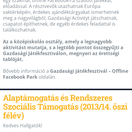
egy szakmai, offline Facebook-ra szabott játékkal,
előadással. A résztvevők utazhatnak Európa
vaktérképén, érdekes ajándéktárgyakat ismerhetnek
meg a nagyvilágból, Gazdasági Activityt játszhatnak,
csapatot építhetnek, de egyéb érdekes feladattal is
találkozhatnak.
Az a középiskolás osztály, amely a legnagyobb
aktivitást mutatja, s a legtöbb pontot összegyűjti a
Gazdasági Játékfesztiválon, megnyeri az érettségi
tablóját.
Bővebb információ a
Gazdasági Játékfesztivál – Offline
Facebook Park
oldalán.
Alaptámogatás és Rendszeres
Szociális Támogatás (2013/14. őszi
félév)
Kedves Hallgatók!