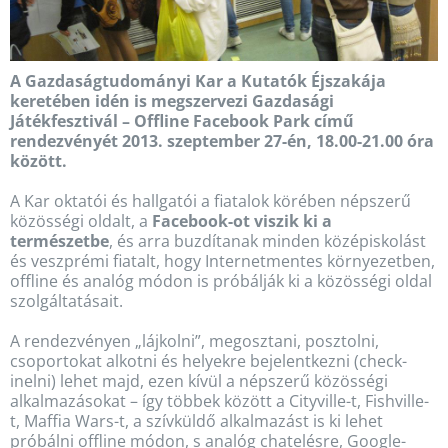
A Gazdaságtudományi Kar a Kutatók Éjszakája
keretében idén is megszervezi Gazdasági
Játékfesztivál – Offline Facebook Park című
rendezvényét 2013. szeptember 27-én, 18.00-21.00 óra
között.
A Kar oktatói és hallgatói a fiatalok körében népszerű
közösségi oldalt, a
Facebook-ot viszik ki a
természetbe
, és arra buzdítanak minden középiskolást
és veszprémi fiatalt, hogy Internetmentes környezetben,
offline és analóg módon is próbálják ki a közösségi oldal
szolgáltatásait.
A rendezvényen „lájkolni”, megosztani, posztolni,
csoportokat alkotni és helyekre bejelentkezni (check-
inelni) lehet majd, ezen kívül a népszerű közösségi
alkalmazásokat – így többek között a Cityville-t, Fishville-
t, Maffia Wars-t, a szívküldő alkalmazást is ki lehet
próbálni offline módon, s analóg chatelésre, Google-