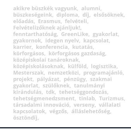
akikre büszkék vagyunk
alumni
büszkeségeink
diploma
díj
elsősöknek
előadás
Erasmus
felvételi
Felvételizőknek ajánljuk!
fenntarthatóság
GreenLike
gyakorlat
gyakornok
idegen nyelv
kapcsolat
karrier
konferencia
kutatás
körforgásos
körforgásos gazdaság
középiskolai tanároknak
középiskolásoknak
külföld
logisztika
Mesterszak
nemzetközi
programajánló
projekt
pályázat
pénzügy
szakmai
gyakorlat
szülőknek
tanulmányi
kirándulás
tdk
tehetséggondozás
tehetségmenedzsment
tinlab
Turizmus
társadalmi innováció
verseny
vállalati
kapcsolatok
végzős
álláslehetőség
ösztöndíj