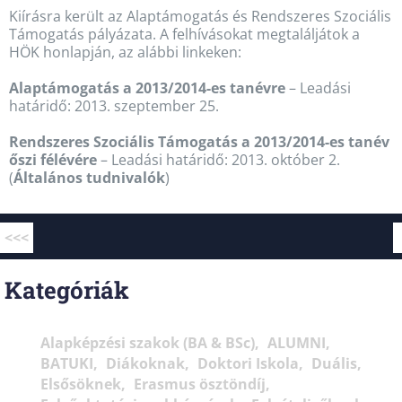
Kiírásra került az Alaptámogatás és Rendszeres Szociális
Támogatás pályázata. A felhívásokat megtaláljátok a
HÖK honlapján, az alábbi linkeken:
Alaptámogatás a 2013/2014-es tanévre
– Leadási
határidő: 2013. szeptember 25.
Rendszeres Szociális Támogatás a 2013/2014-es tanév
őszi félévére
– Leadási határidő: 2013. október 2.
(
Általános tudnivalók
)
<<<
Kategóriák
Alapképzési szakok (BA & BSc)
ALUMNI
BATUKI
Diákoknak
Doktori Iskola
Duális
Elsősöknek
Erasmus ösztöndíj