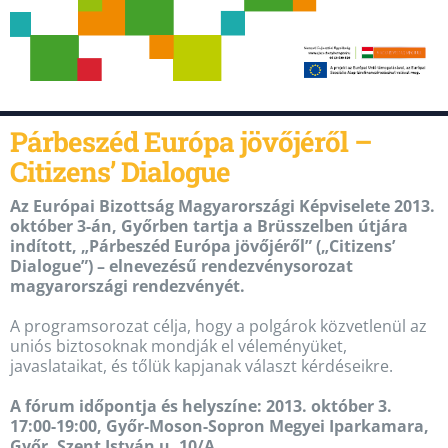
Párbeszéd Európa jövőjéről –
Citizens’ Dialogue
Az Európai Bizottság Magyarországi Képviselete 2013.
október 3-án, Győrben tartja a Brüsszelben útjára
indított, „Párbeszéd Európa jövőjéről” („Citizens’
Dialogue”) – elnevezésű rendezvénysorozat
magyarországi rendezvényét.
A programsorozat célja, hogy a polgárok közvetlenül az
uniós biztosoknak mondják el véleményüket,
javaslataikat, és tőlük kapjanak választ kérdéseikre.
A fórum időpontja és helyszíne: 2013. október 3.
17:00-19:00, Győr-Moson-Sopron Megyei Iparkamara,
Győr, Szent István u. 10/A.