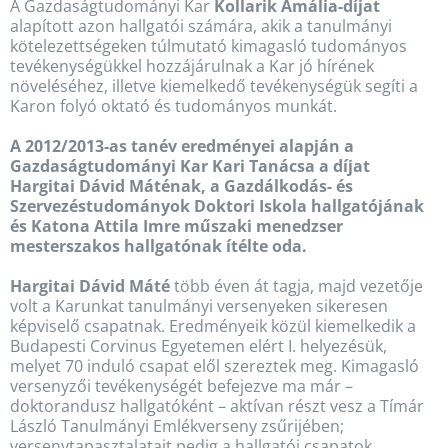
A Gazdaságtudományi Kar
Kollarik Amália-díjat
alapított azon hallgatói számára, akik a tanulmányi
kötelezettségeken túlmutató kimagasló tudományos
tevékenységükkel hozzájárulnak a Kar jó hírének
növeléséhez, illetve kiemelkedő tevékenységük segíti a
Karon folyó oktató és tudományos munkát.
A 2012/2013-as tanév eredményei alapján a
Gazdaságtudományi Kar Kari Tanácsa a díjat
Hargitai Dávid Máténak, a Gazdálkodás- és
Szervezéstudományok Doktori Iskola hallgatójának
és Katona Attila Imre műszaki menedzser
mesterszakos hallgatónak ítélte oda.
Hargitai Dávid Máté
több éven át tagja, majd vezetője
volt a Karunkat tanulmányi versenyeken sikeresen
képviselő csapatnak. Eredményeik közül kiemelkedik a
Budapesti Corvinus Egyetemen elért I. helyezésük,
melyet 70 induló csapat elől szereztek meg. Kimagasló
versenyzői tevékenységét befejezve ma már –
doktorandusz hallgatóként – aktívan részt vesz a Tímár
László Tanulmányi Emlékverseny zsűrijében;
versenytapasztalatait pedig a hallgatói csapatok