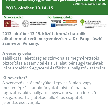
2013. október 13-15. között immár hatodik
alkalommal kerül megrendezésre a Dr. Papp László
Számvitel Verseny.
A verseny célja:
Találkozási lehetőség és színvonalas megmérettetés
biztosítása a számvitel és a vállalati pénzügyi területek
iránt érdeklődő egyetemi és főiskolai hallgatók számára.
Ki nevezhet?
A szervezők intézményüket képviselő, alap- vagy
mesterképzési tanulmányokat folytató, nappali
tagozatos, aktív hallgatói jogviszonnyal rendelkező,
közgazdász hallgatókból álló 4 fős csapatok
jelentkezését várják.