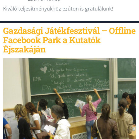
Kiváló teljesítményükhöz ezúton is gratulálunk!
Gazdasági Játékfesztivál – Offline
Facebook Park a Kutatók
Éjszakáján