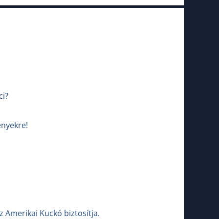
ci?
ényekre!
z Amerikai Kuckó biztosítja.