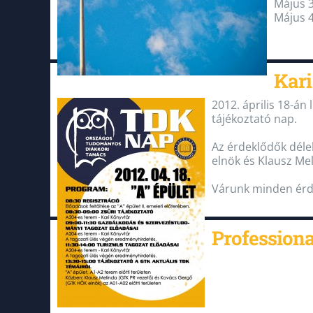
Május 3
Május 
Kari
2012. április 18-á
tájékoztató nap.
Az érdeklődők déle
elnök és Klausz Me
Várunk minden érde
Profession