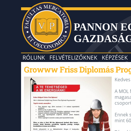
PANNON 
GAZDASÁ
RÓLUNK
FELVÉTELIZŐKNEK
KÉPZÉSEK
Growww Friss Diplomás Prog
Kedves 
A MOL N
magasan
csoport
Ennek s
mint 60