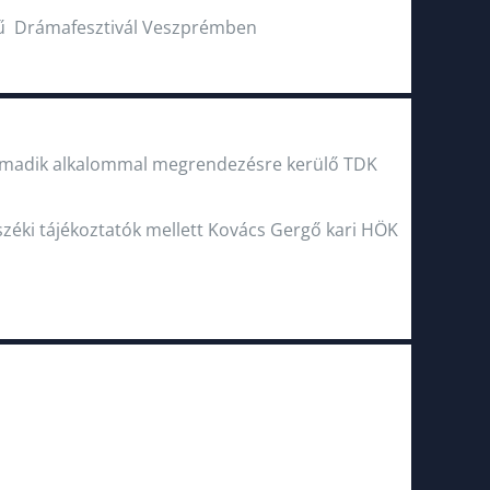
vű Drámafesztivál Veszprémben
 harmadik alkalommal megrendezésre kerülő TDK
széki tájékoztatók mellett Kovács Gergő kari HÖK