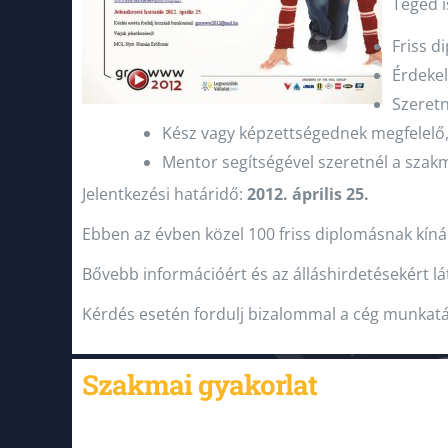
Téged i
Friss d
Érdekel
Szeret
Kész vagy képzettségednek megfelelő,
Mentor segítségével szeretnél a szakma
Jelentkezési határidő:
2012. április 25.
Ebben az évben közel 100 friss diplomásnak kínál
Bővebb információért és az álláshirdetésekért l
Kérdés esetén fordulj bizalommal a cég munka
Szakmai gyakorlat