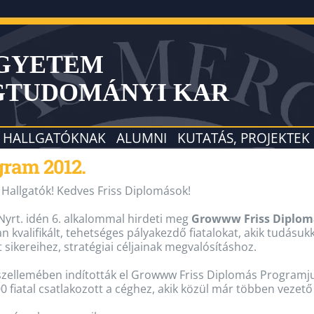
EGYETEM
GTUDOMÁNYI KAR
HALLGATÓKNAK
ALUMNI
KUTATÁS, PROJEKTEK
ram 2012.
Hallgatók! Kedves Friss Diplomások!
yrt. idén 6. alkalommal hirdeti meg
Growww Friss Diplom
 kvalifikált, tehetséges pályakezdő fiatalokat, akik tudásu
 sikereihez, stratégiai céljainak megvalósításhoz.
zellemében indították el Growww Friss Diplomás Programju
0 fiatal csatlakozott a céghez, akik közül már többen vezet