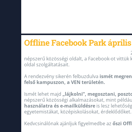
Offline Facebook Park áprili
népszerű közösségi oldalt, a Facebook-ot vittük
oldal szolgáltatásait.
A rendezvény sikerén felbuzdulva
ismét megrend
felső kampuszon, a VEN területén.
Ismét lehet majd
„lájkolni”, megosztani, poszto
népszerű közösségi alkalmazásokat, mint példáu
használatra és e-mailküldésre
is lesz lehetősé
egyetemistákat, középiskolásokat, érdeklődőket.
Kedvcsinálónak ajánljuk figyelmedbe az
őszi Off