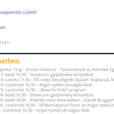
szippantást a jóból!
ett
7147/
nerben
 június 15-ig – Dream America – Tanulmányút az Amerikai E
 17. kedd 16.30 – Steverson gyűjtemény könyvklub
 18. szerda 17.30 – Élő videó beszélgetés Ilyasah Shabazzal, 
 19. csütörtök 16.30 – Angol nyelvű társalgási klub
 19. csütörtök 16.30 – „Read for Kids” program
 24. kedd 16.30 – Steverson gyűjtemény könyvklub
 24. kedd 18.00 – Kísérleti zene Amerikában – Daniel Brugg
 26. csütörtök 16.00 – VENternational Picnic és Angol nyelvű 
. csütörtök 16.30 – Angol nyelvű társalgási klub