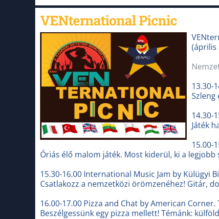
VENternational Picnic
VENtern
(április
Nemzetk
13.30-1
Szleng 
14.30-
Játék h
15.00-1
Óriás élő malom játék. Most kiderül, ki a legjobb 
15.30-16.00 International Music Jam by Külügyi B
Csatlakozz a nemzetközi örömzenéhez! Gitár, do
16.00-17.00 Pizza and Chat by American Corner.
Beszélgessünk egy pizza mellett! Témánk: külföld