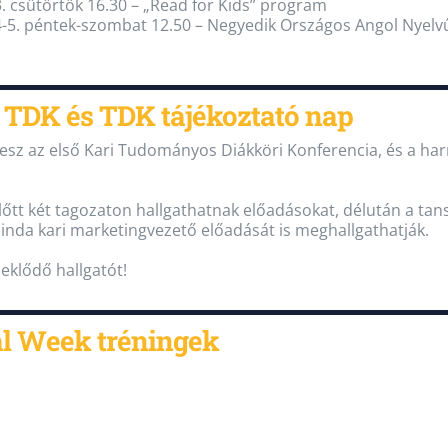
. csütörtök 16.30 – „Read for Kids” program
4-5. péntek-szombat 12.50 – Negyedik Országos Angol Nyel
 TDK és TDK tájékoztató nap
n lesz az első Kari Tudományos Diákköri Konferencia, és a
lőtt két tagozaton hallgathatnak előadásokat, délután a tan
linda kari marketingvezető előadását is meghallgathatják.
klődő hallgatót!
al Week tréningek