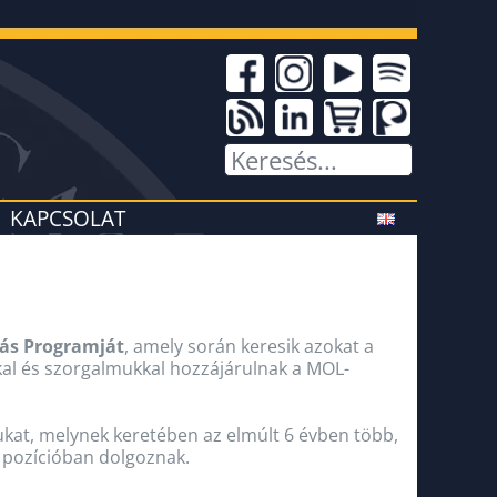
KAPCSOLAT
ás Programját
, amely során keresik azokat a
kkal és szorgalmukkal hozzájárulnak a MOL-
kat, melynek keretében az elmúlt 6 évben több,
ő pozícióban dolgoznak.