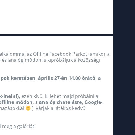
alkalommal az Offline Facebook Parkot, amikor a
e és analóg módon is kipróbáljuk a közösségi
 keretében, április 27-én 14.00 órától a
-inelni),
ezen kívül ki lehet majd próbálni a
t offline módon, s analóg chatelésre, Google-
lmazásokkal
) várják a játékos kedvű
d meg a galériát!