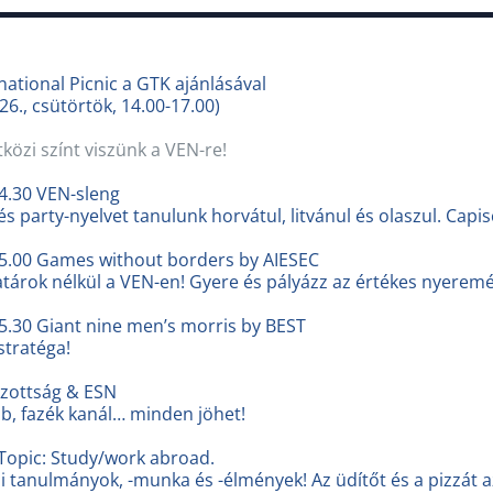
ational Picnic a GTK ajánlásával
 26., csütörtök, 14.00-17.00)
özi színt viszünk a VEN-re!
4.30 VEN-sleng
és party-nyelvet tanulunk horvátul, litvánul és olaszul. Capis
15.00 Games without borders by AIESEC
atárok nélkül a VEN-en! Gyere és pályázz az értékes nyerem
5.30 Giant nine men’s morris by BEST
stratéga!
izottság & ESN
b, fazék kanál… minden jöhet!
 Topic: Study/work abroad.
i tanulmányok, -munka és -élmények! Az üdítőt és a pizzát a