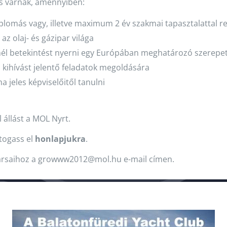
s várnak, amennyiben:
iplomás vagy, illetve maximum 2 év szakmai tapasztalattal r
 az olaj- és gázipar világa
nél betekintést nyerni egy Európában meghatározó szerepe
 kihívást jelentő feladatok megoldására
 jeles képviselőitől tanulni
 állást a MOL Nyrt.
átogass el
honlapjukra
.
társaihoz a growww2012@mol.hu e-mail címen.