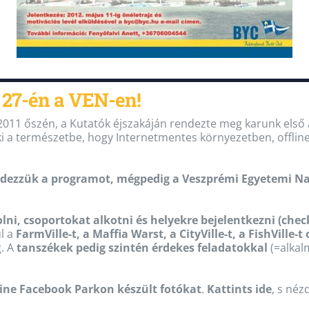
s 27-én a VEN-en!
2011 őszén, a Kutatók éjszakáján rendezte meg karunk első 
 ki a természetbe, hogy Internetmentes környezetben, offlin
ezzük a programot, mégpedig a Veszprémi Egyetemi Napok
lni, csoportokat alkotni és helyekre bejelentkezni (check
l a
FarmVille-t, a Maffia Warst, a CityVille-t, a FishVille-
g. A
tanszékek pedig szintén érdekes feladatokkal
(=alka
line Facebook Parkon készült fotókat
.
Kattints ide
, s néz