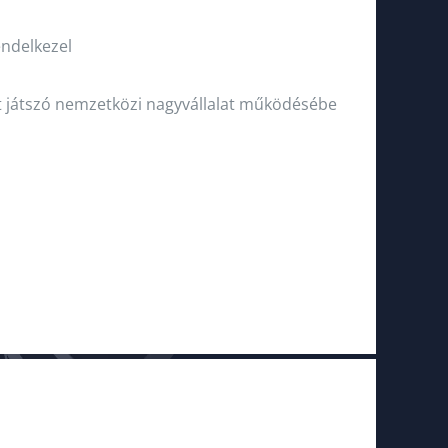
endelkezel
t játszó nemzetközi nagyvállalat működésébe