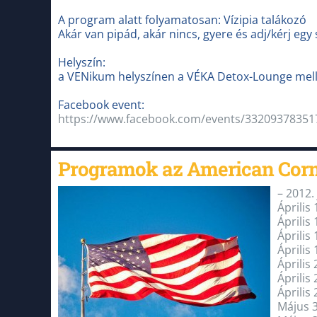
A program alatt folyamatosan: Vízipia talákozó
Akár van pipád, akár nincs, gyere és adj/kérj egy 
Helyszín:
a VENikum helyszínen a VÉKA Detox-Lounge mell
Facebook event:
https://www.facebook.com/events/33209378351
Programok az American Cor
– 2012.
Április
Április
Április
Április
Április
Április
Április
Május 3