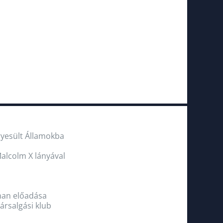
gyesült Államokba
Malcolm X lányával
eman előadása
társalgási klub