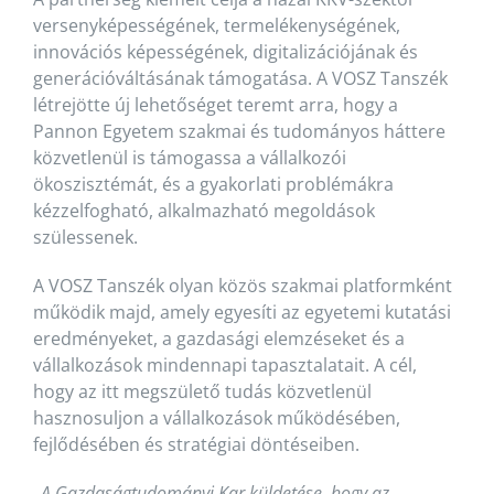
versenyképességének, termelékenységének,
innovációs képességének, digitalizációjának és
generációváltásának támogatása. A VOSZ Tanszék
létrejötte új lehetőséget teremt arra, hogy a
Pannon Egyetem szakmai és tudományos háttere
közvetlenül is támogassa a vállalkozói
ökoszisztémát, és a gyakorlati problémákra
kézzelfogható, alkalmazható megoldások
szülessenek.
A VOSZ Tanszék olyan közös szakmai platformként
működik majd, amely egyesíti az egyetemi kutatási
eredményeket, a gazdasági elemzéseket és a
vállalkozások mindennapi tapasztalatait. A cél,
hogy az itt megszülető tudás közvetlenül
hasznosuljon a vállalkozások működésében,
fejlődésében és stratégiai döntéseiben.
„A Gazdaságtudományi Kar küldetése, hogy az