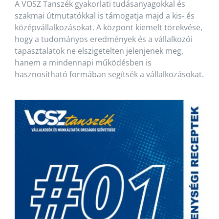
A VOSZ Tanszék gyakorlati tudásanyagokkal és
szakmai útmutatókkal is támogatja majd a kis- és
középvállalkozásokat. A központ kiemelt törekvése,
hogy a tudományos eredmények és a vállalkozói
tapasztalatok ne elszigetelten jelenjenek meg,
hanem a mindennapi működésben is
hasznosítható formában segítsék a vállalkozásokat.