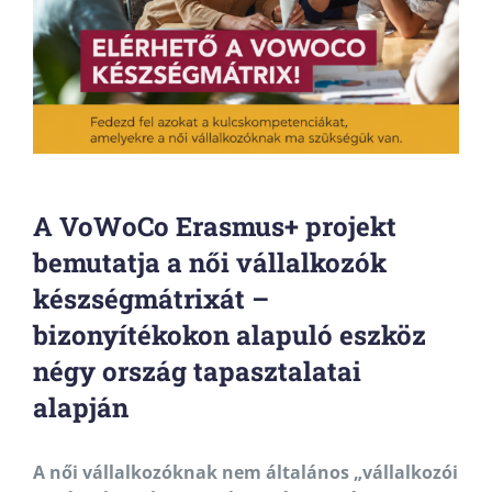
A VoWoCo Erasmus+ projekt
bemutatja a női vállalkozók
készségmátrixát –
bizonyítékokon alapuló eszköz
négy ország tapasztalatai
alapján
A női vállalkozóknak nem általános „vállalkozói