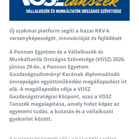
Új szakmai platform segíti a hazai KKV-k
versenyképességét, innovációját és fejlődését
A Pannon Egyetem és a Vállalkozók és
Munkáltatók Országos Szövetsége (VOSZ) 2026.
június 29-én, a Pannon Egyetem
Gazdaságtudományi Karának diplomaátadó
ünnepségén együttműködési megállapodást írt
alá. A megállapodás célja a VOSZ
Gazdaságstratégiai Központ, azaz a VOSZ
Tanszék megalapítása, amely hidat képez az
egyetemi tudás, a kutatás és a vállalkozói
gyakorlat között.
A partnerség kiemelt célja a hazai KKV-szektor