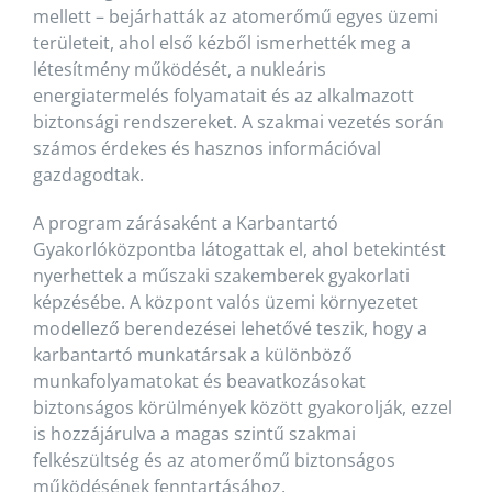
mellett – bejárhatták az atomerőmű egyes üzemi
területeit, ahol első kézből ismerhették meg a
létesítmény működését, a nukleáris
energiatermelés folyamatait és az alkalmazott
biztonsági rendszereket. A szakmai vezetés során
számos érdekes és hasznos információval
gazdagodtak.
A program zárásaként a Karbantartó
Gyakorlóközpontba látogattak el, ahol betekintést
nyerhettek a műszaki szakemberek gyakorlati
képzésébe. A központ valós üzemi környezetet
modellező berendezései lehetővé teszik, hogy a
karbantartó munkatársak a különböző
munkafolyamatokat és beavatkozásokat
biztonságos körülmények között gyakorolják, ezzel
is hozzájárulva a magas szintű szakmai
felkészültség és az atomerőmű biztonságos
működésének fenntartásához.