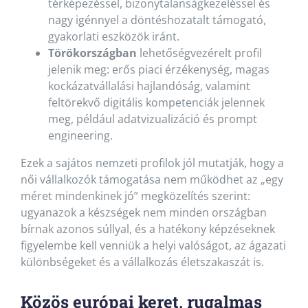
térképezéssel, bizonytalanságkezeléssel és
nagy igénnyel a döntéshozatalt támogató,
gyakorlati eszközök iránt.
Törökországban
lehetőségvezérelt profil
jelenik meg: erős piaci érzékenység, magas
kockázatvállalási hajlandóság, valamint
feltörekvő digitális kompetenciák jelennek
meg, például adatvizualizáció és prompt
engineering.
Ezek a sajátos nemzeti profilok jól mutatják, hogy a
női vállalkozók támogatása nem működhet az „egy
méret mindenkinek jó” megközelítés szerint:
ugyanazok a készségek nem minden országban
bírnak azonos súllyal, és a hatékony képzéseknek
figyelembe kell venniük a helyi valóságot, az ágazati
különbségeket és a vállalkozás életszakaszát is.
Közös európai keret, rugalmas