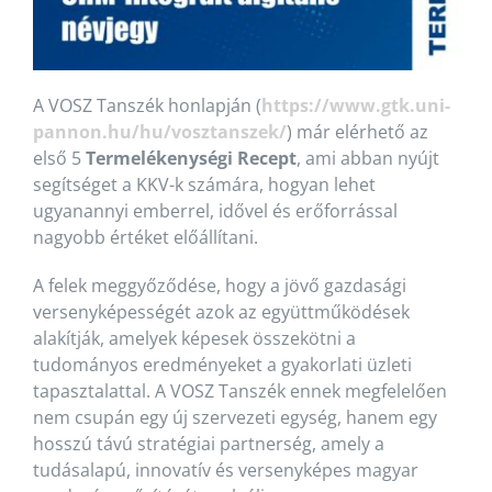
A VOSZ Tanszék honlapján (
https://www.gtk.uni-
pannon.hu/hu/vosztanszek/
) már elérhető az
első 5
Termelékenységi Recept
, ami abban nyújt
segítséget a KKV-k számára, hogyan lehet
ugyanannyi emberrel, idővel és erőforrással
nagyobb értéket előállítani.
A felek meggyőződése, hogy a jövő gazdasági
versenyképességét azok az együttműködések
alakítják, amelyek képesek összekötni a
tudományos eredményeket a gyakorlati üzleti
tapasztalattal. A VOSZ Tanszék ennek megfelelően
nem csupán egy új szervezeti egység, hanem egy
hosszú távú stratégiai partnerség, amely a
tudásalapú, innovatív és versenyképes magyar