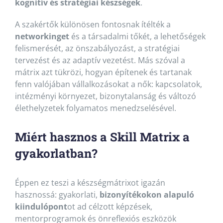
kognitív és stratégiai készségek
.
A szakértők különösen fontosnak ítélték a
networkinget
és a társadalmi tőkét, a lehetőségek
felismerését, az önszabályozást, a stratégiai
tervezést és az adaptív vezetést. Más szóval a
mátrix azt tükrözi, hogyan építenek és tartanak
fenn valójában vállalkozásokat a nők: kapcsolatok,
intézményi környezet, bizonytalanság és változó
élethelyzetek folyamatos menedzselésével.
Miért hasznos a Skill Matrix a
gyakorlatban?
Éppen ez teszi a készségmátrixot igazán
hasznossá: gyakorlati,
bizonyítékokon alapuló
kiindulópont
ot ad célzott képzések,
mentorprogramok és önreflexiós eszközök