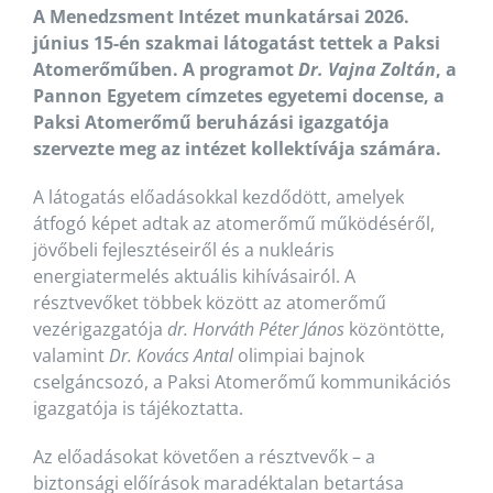
A Menedzsment Intézet munkatársai 2026.
június 15-én szakmai látogatást tettek a Paksi
Atomerőműben. A programot
Dr. Vajna Zoltán
, a
Pannon Egyetem címzetes egyetemi docense, a
Paksi Atomerőmű beruházási igazgatója
szervezte meg az intézet kollektívája számára.
A látogatás előadásokkal kezdődött, amelyek
átfogó képet adtak az atomerőmű működéséről,
jövőbeli fejlesztéseiről és a nukleáris
energiatermelés aktuális kihívásairól. A
résztvevőket többek között az atomerőmű
vezérigazgatója
dr. Horváth Péter János
közöntötte,
valamint
Dr. Kovács Antal
olimpiai bajnok
cselgáncsozó, a Paksi Atomerőmű kommunikációs
igazgatója is tájékoztatta.
Az előadásokat követően a résztvevők – a
biztonsági előírások maradéktalan betartása