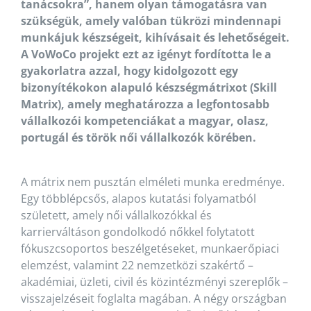
tanácsokra”, hanem olyan támogatásra van
szükségük, amely valóban tükrözi mindennapi
munkájuk készségeit, kihívásait és lehetőségeit.
A VoWoCo projekt ezt az igényt fordította le a
gyakorlatra azzal, hogy kidolgozott egy
bizonyítékokon alapuló készségmátrixot (Skill
Matrix), amely meghatározza a legfontosabb
vállalkozói kompetenciákat a magyar, olasz,
portugál és török női vállalkozók körében.
A mátrix nem pusztán elméleti munka eredménye.
Egy többlépcsős, alapos kutatási folyamatból
született, amely női vállalkozókkal és
karrierváltáson gondolkodó nőkkel folytatott
fókuszcsoportos beszélgetéseket, munkaerőpiaci
elemzést, valamint 22 nemzetközi szakértő –
akadémiai, üzleti, civil és közintézményi szereplők –
visszajelzéseit foglalta magában. A négy országban