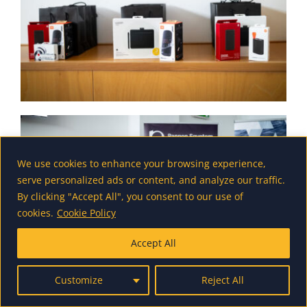
We use cookies to enhance your browsing experience,
serve personalized ads or content, and analyze our traffic.
By clicking "Accept All", you consent to our use of
cookies.
Cookie Policy
Accept All
Customize
Reject All