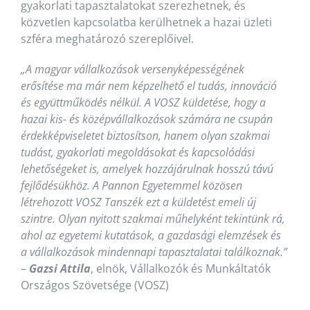
gyakorlati tapasztalatokat szerezhetnek, és
közvetlen kapcsolatba kerülhetnek a hazai üzleti
szféra meghatározó szereplőivel.
„A magyar vállalkozások versenyképességének
erősítése ma már nem képzelhető el tudás, innováció
és együttműködés nélkül. A VOSZ küldetése, hogy a
hazai kis- és középvállalkozások számára ne csupán
érdekképviseletet biztosítson, hanem olyan szakmai
tudást, gyakorlati megoldásokat és kapcsolódási
lehetőségeket is, amelyek hozzájárulnak hosszú távú
fejlődésükhöz. A Pannon Egyetemmel közösen
létrehozott VOSZ Tanszék ezt a küldetést emeli új
szintre. Olyan nyitott szakmai műhelyként tekintünk rá,
ahol az egyetemi kutatások, a gazdasági elemzések és
a vállalkozások mindennapi tapasztalatai találkoznak.”
–
Gazsi Attila
, elnök, Vállalkozók és Munkáltatók
Országos Szövetsége (VOSZ)