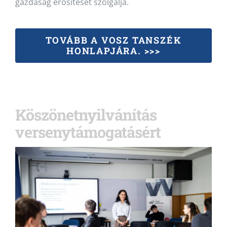
gazdaság erősítését szolgálja.
TOVÁBB A VOSZ TANSZÉK
HONLAPJÁRA. >>>
Köszönetnyilvánítás
versenytámogatásért