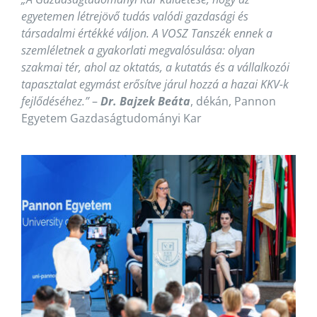
egyetemen létrejövő tudás valódi gazdasági és
társadalmi értékké váljon. A VOSZ Tanszék ennek a
szemléletnek a gyakorlati megvalósulása: olyan
szakmai tér, ahol az oktatás, a kutatás és a vállalkozói
tapasztalat egymást erősítve járul hozzá a hazai KKV-k
fejlődéséhez.”
–
Dr. Bajzek Beáta
, dékán, Pannon
Egyetem Gazdaságtudományi Kar