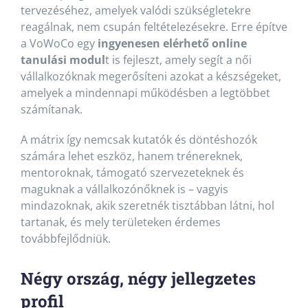
tervezéséhez, amelyek valódi szükségletekre
reagálnak, nem csupán feltételezésekre. Erre építve
a VoWoCo egy
ingyenesen elérhető online
tanulási modul
t is fejleszt, amely segít a női
vállalkozóknak megerősíteni azokat a készségeket,
amelyek a mindennapi működésben a legtöbbet
számítanak.
A mátrix így nemcsak kutatók és döntéshozók
számára lehet eszköz, hanem trénereknek,
mentoroknak, támogató szervezeteknek és
maguknak a vállalkozónőknek is – vagyis
mindazoknak, akik szeretnék tisztábban látni, hol
tartanak, és mely területeken érdemes
továbbfejlődniük.
Négy ország, négy jellegzetes
profil