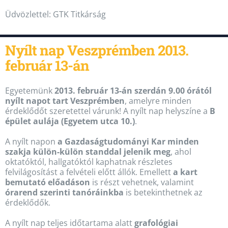
Üdvözlettel: GTK Titkárság
Nyílt nap Veszprémben 2013.
február 13-án
Egyetemünk
2013. február 13-án szerdán 9.00 órától
nyílt napot tart
Veszprémben
, amelyre minden
érdeklődőt szeretettel várunk! A nyílt nap helyszíne a
B
épület aulája (Egyetem utca 10.)
.
A nyílt napon
a Gazdaságtudományi Kar minden
szakja külön-külön standdal jelenik meg
, ahol
oktatóktól, hallgatóktól kaphatnak részletes
felvilágosítást a felvételi előtt állók. Emellett
a kart
bemutató előadáson
is részt vehetnek, valamint
órarend szerinti tanóráinkba
is betekinthetnek az
érdeklődők.
A nyílt nap teljes időtartama alatt
grafológiai