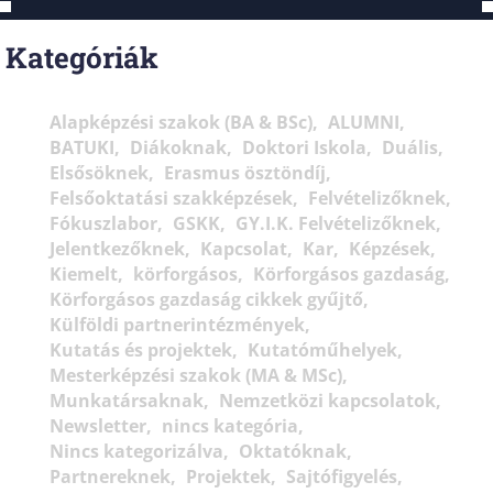
Kategóriák
Alapképzési szakok (BA & BSc)
ALUMNI
BATUKI
Diákoknak
Doktori Iskola
Duális
Elsősöknek
Erasmus ösztöndíj
Felsőoktatási szakképzések
Felvételizőknek
Fókuszlabor
GSKK
GY.I.K. Felvételizőknek
Jelentkezőknek
Kapcsolat
Kar
Képzések
Kiemelt
körforgásos
Körforgásos gazdaság
Körforgásos gazdaság cikkek gyűjtő
Külföldi partnerintézmények
Kutatás és projektek
Kutatóműhelyek
Mesterképzési szakok (MA & MSc)
Munkatársaknak
Nemzetközi kapcsolatok
Newsletter
nincs kategória
Nincs kategorizálva
Oktatóknak
Partnereknek
Projektek
Sajtófigyelés