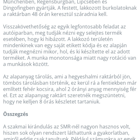
Münchenben, Regensburgban, Lipcsében és
Dingofingben gyártják. A festett, lakkozott burkolatoknak
a raktárban 48 órán keresztül száradnia kell.
Visszakövethetőség az egyik legfontosabb feladat az
autóiparban, meg tudják nézni egy selejtes termék
esetében, hogy ki hibázott. A lakkozó területén
mindenkinek van egy saját etikett kódja és ez alapján
tudják megnézni mikor, hol, és ki készítette el az adott
terméket. A munka monotonsága miatt nagy rotáció van
a munkások között.
Az alapanyag tárolás, ami a hegyeshalmi raktárból jön,
tömbös tárolásban történik, ez kerül rá a fentiekben már
említett fehér kocsira, ahol 2 órányi anyag mennyiség fér
el. Ezt az alapanyag raktárt szeretnék megszüntetni,
hogy ne kelljen 8 órás készletet tartaniuk.
Összegzés
A szakmai kirándulás az SMR-nél nagyon hasznos volt,
hiszen sok olyan rendszert láthattunk a gyakorlatban,
amiről eddig csak tanultunk. Például számunkra az egyik