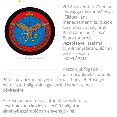
2012. november 21-én az
„Anyaggazdálkodás” és az
„Ellátási lánc
menedzsment” kurzusok
keretében, a hallgatók
Pató Gáborné Dr. Szűcs
Beáta tanárnő
vezetésével, szakmai
tanulmányi kiránduláson
vettek részt a
„SZIKLÁBAN”.
Forrás: honvedelem.hu
Köszönjük fogadó
partnerünknek Labudek
Péter parancsnokhelyettes Úrnak, hogy lehetőséget
biztosított hallgatóink gyakorlati ismereteinek
bővítésére.
A szakmai tanulmányi látogatás részleteit a
későbbiekben közlésre kerülő hallgatói
élménybeszámolóban elevenítjük fel.