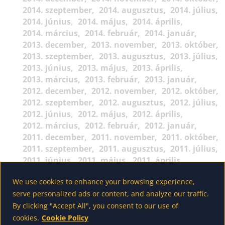
2014. szeptember
2014. augusztus
2014. július
2014. június
2014. május
2014. április
2014. március
2014. február
2014. január
2013. december
2013. november
2013. október
2013. szeptember
2013. augusztus
2013. július
2013. június
2013. május
2013. április
2013. március
2013. február
2013. január
2012. december
2012. november
2012. október
2012. szeptember
2012. augusztus
2012. július
2012. június
2012. május
2012. április
2012. március
2012. február
2012. január
2011. december
2011. november
2011. október
2011. szeptember
2011. augusztus
2011. július
2011. június
2011. május
2011. április
2011. március
2011. február
2011. január
We use cookies to enhance your browsing experience,
2010. december
2010. november
2010. október
serve personalized ads or content, and analyze our traffic.
2010. szeptember
2010. augusztus
2010. július
By clicking "Accept All", you consent to our use of
2010. június
2010. május
2010. április
2010. március
2010. február
2010. január
cookies.
Cookie Policy