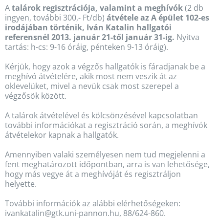
A
talárok regisztrációja, valamint a meghívók
(2 db
ingyen, további 300,- Ft/db)
átvétele az A épület 102-es
irodájában történik, Iván Katalin hallgatói
referensnél 2013. január 21-től január 31-ig.
Nyitva
tartás: h-cs: 9-16 óráig, pénteken 9-13 óráig).
Kérjük, hogy azok a végzős hallgatók is fáradjanak be a
meghívó átvételére, akik most nem veszik át az
oklevelüket, mivel a nevük csak most szerepel a
végzősök között.
A talárok átvételével és kölcsönzésével kapcsolatban
további információkat a regisztráció során, a meghívók
átvételekor kapnak a hallgatók.
Amennyiben valaki személyesen nem tud megjelenni a
fent meghatározott időpontban, arra is van lehetősége,
hogy más vegye át a meghívóját és regisztráljon
helyette.
További információk az alábbi elérhetőségeken:
ivankatalin@gtk.uni-pannon.hu, 88/624-860.