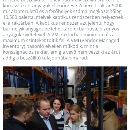
komissiózott anyagok ellenőrzése. A bérelt raktár 9000
m2 alapterületű és a férőhelyek száma megközelítőleg
10.500 paletta, melyek kaotikus rendszerben helyeznek
el a raktárban. A kaotikus rendszer azt jelenti, hogy
bármelyik anyagot be lehet tárolni bárhova, bizonyos
anyagok kivételével. A VMI raktárban minimum és a
maximum szinteket töltik fel. A VMI (Vendor Managed
Inventory) hasonló elveken működik, mint a
konszignációs raktár, amíg a vevő nem veszi ki az árut
addig a beszállító tulajdonában marad.