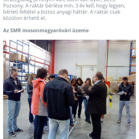
Pozsony. A raktár bérlése min. 3 év kell, hogy legyen,
bérleti feltétel a biztos anyagi háttér. A raktár csak
közúton érhető el.
Az SMR mosonmagyaróvári üzeme