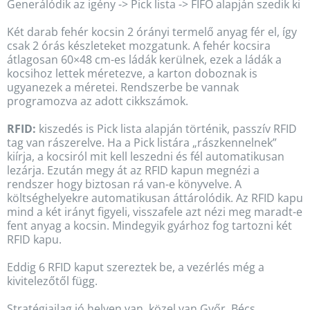
Generálódik az igény -> Pick lista -> FIFO alapján szedik ki
Két darab fehér kocsin 2 órányi termelő anyag fér el, így
csak 2 órás készleteket mozgatunk. A fehér kocsira
átlagosan 60×48 cm-es ládák kerülnek, ezek a ládák a
kocsihoz lettek méretezve, a karton doboznak is
ugyanezek a méretei. Rendszerbe be vannak
programozva az adott cikkszámok.
RFID:
kiszedés is Pick lista alapján történik, passzív RFID
tag van rászerelve. Ha a Pick listára „rászkennelnek”
kiírja, a kocsiról mit kell leszedni és fél automatikusan
lezárja. Ezután megy át az RFID kapun megnézi a
rendszer hogy biztosan rá van-e könyvelve. A
költséghelyekre automatikusan áttárolódik. Az RFID kapu
mind a két irányt figyeli, visszafele azt nézi meg maradt-e
fent anyag a kocsin. Mindegyik gyárhoz fog tartozni két
RFID kapu.
Eddig 6 RFID kaput szereztek be, a vezérlés még a
kivitelezőtől függ.
Stratégiailag jó helyen van, közel van Győr, Bécs,