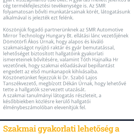
cég termékfejlesztési tevékenysége is. Az SMR
folyamatosan bővíti munkatársainak körét, látogatásunk
alkalmával is jelezték ezt felénk.
Köszönjük fogadó partnerünknek az SMR Automotive
Mirror Technology Hungary Bt. ellátási lánc vezetőjének
Dömötörfi Ákos Úrnak, hogy alapos és kiváló
szakmaiságot nyújtó raktár és gyár bemutatással,
lehetőséget biztosított hallgatóink gyakorlati
ismereteinek bővítésére, valamint Tóth Hajnalka Hr
vezetőnek, hogy szakmai előadásával bepillantást
engedett az első munkanapok kihívásaiba.
Köszönetünket fejezzük ki Dr. Szabó Lajos
Tanszékvezető, megbízott Dékán Úrnak, hogy lehetővé
tette a hallgatók szervezett utazását.
A szakmai tanulmányi látogatás részleteit, a
későbbiekben közlésre kerülő hallgatói
élménybeszámolóban elevenítjük fel.
Szakmai gyakorlati lehetőség a