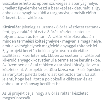
visszakereshető az éppen szükséges alapanyag helye.
Emellett figyelembe veszi a beérkezések dátumát is, így
ahhoz az anyaghoz küldi a targoncást, amelyik előbb
érkezett be a raktárba.
Kitárolás:
Jelenleg az üzemek 8 órás készletet tartanak
fent, így a raktárból ezt a 8 órás készlet szintet kell
folyamatosan biztosítani. A raktár kitárolási oldalán
minden termelési költséghelynek megvan a maga helye,
amit a költséghelynek megfelelő anyaggal töltenek fel.
Egy projekt keretén belül a gyártósorra direktbe
szállítással kísérleteznek. Ebben az esetben a raktárból
kikerülő anyagok közvetlenül a termelésbe kerülnek be.
Az üzemben ez által csökken a tárolási költség illetve a
készletszint. A projektnek több fázisa van. Első lépésként
az irányított paletta betárolást kell biztosítani. Ez azt
jelenti, hogy beállított a polcoknál a cikkszám és az
ahhoz tartozó anyag kerülhet be.
Az új projekt célja, hogy a 8 órás raktár készletet
megszüntessék.