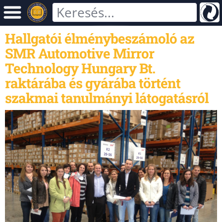
Hallgatói élménybeszámoló az
SMR Automotive Mirror
Technology Hungary Bt.
raktárába és gyárába történt
szakmai tanulmányi látogatásról