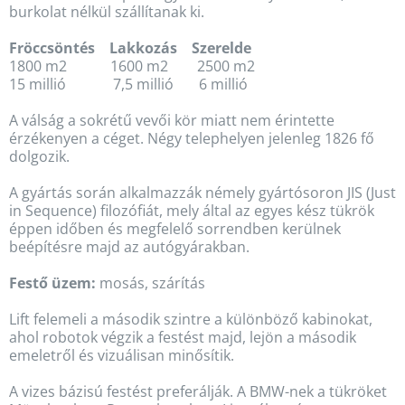
burkolat nélkül szállítanak ki.
Fröccsöntés Lakkozás Szerelde
1800 m2 1600 m2 2500 m2
15 millió 7,5 millió 6 millió
A válság a sokrétű vevői kör miatt nem érintette
érzékenyen a céget. Négy telephelyen jelenleg 1826 fő
dolgozik.
A gyártás során alkalmazzák némely gyártósoron JIS (Just
in Sequence) filozófiát, mely által az egyes kész tükrök
éppen időben és megfelelő sorrendben kerülnek
beépítésre majd az autógyárakban.
Festő üzem:
mosás, szárítás
Lift felemeli a második szintre a különböző kabinokat,
ahol robotok végzik a festést majd, lejön a második
emeletről és vizuálisan minősítik.
A vizes bázisú festést preferálják. A BMW-nek a tükröket