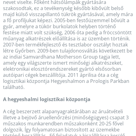
nevet viselte. Főként hátsólámpák gyártására
szakosodtak, ez a tevékenység később kibővült belső
majd külső visszapillantó tükrök gyártásával, amely mára
a fő profiljukat képezi. 2005-ben festőüzemmel bővült a
gyár, amelyre a tükör burkolatok helyben történő
festése miatt volt szükség, 2006 óta pedig a fröccsöntött
műanyag alkatrészek előállítása is az üzemben történik.
2007-ben termékfejlesztő és tesztlabor osztályt hoztak
létre Győrben. 2009-ben tulajdonosváltás következett be
az indiai Samvardhana Motherson Group tagja lett,
amely egy világszerte ismert minőségi alkatrészeket,
elektronikai elosztórendszereket gyártó elsősorban
autóipari cégek beszállítója. 2011 áprilisa óta a cég
logisztikai központja Hegyeshalmon a Prologis Parkban
található.
A hegyeshalmi logisztikai központja
A cég beszerzett alapanyagraktárában az áruátvételi
illetve a bejövő áruellenőrzési (minőségügyes) csapat 3
műszakos munkarendben műszakonként 20-25 fővel
dolgozik. Így folyamatosan biztosított az üzemekbe
történő beszállítás. Fő feladatuk a kiszállításra kerülő