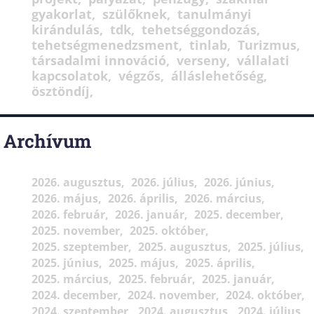
gyakorlat
szülőknek
tanulmányi
kirándulás
tdk
tehetséggondozás
tehetségmenedzsment
tinlab
Turizmus
társadalmi innováció
verseny
vállalati
kapcsolatok
végzős
álláslehetőség
ösztöndíj
Archívum
2026. augusztus
2026. július
2026. június
2026. május
2026. április
2026. március
2026. február
2026. január
2025. december
2025. november
2025. október
2025. szeptember
2025. augusztus
2025. július
2025. június
2025. május
2025. április
2025. március
2025. február
2025. január
2024. december
2024. november
2024. október
2024. szeptember
2024. augusztus
2024. július