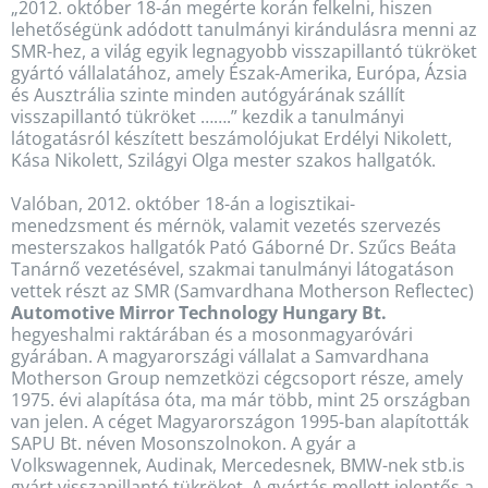
„2012. október 18-án megérte korán felkelni, hiszen
lehetőségünk adódott tanulmányi kirándulásra menni az
SMR-hez, a világ egyik legnagyobb visszapillantó tükröket
gyártó vállalatához, amely Észak-Amerika, Európa, Ázsia
és Ausztrália szinte minden autógyárának szállít
visszapillantó tükröket …….” kezdik a tanulmányi
látogatásról készített beszámolójukat Erdélyi Nikolett,
Kása Nikolett, Szilágyi Olga mester szakos hallgatók.
Valóban, 2012. október 18-án a logisztikai-
menedzsment és mérnök, valamit vezetés szervezés
mesterszakos hallgatók Pató Gáborné Dr. Szűcs Beáta
Tanárnő vezetésével, szakmai tanulmányi látogatáson
vettek részt az SMR (Samvardhana Motherson Reflectec)
Automotive Mirror Technology Hungary Bt.
hegyeshalmi raktárában és a mosonmagyaróvári
gyárában. A magyarországi vállalat a Samvardhana
Motherson Group nemzetközi cégcsoport része, amely
1975. évi alapítása óta, ma már több, mint 25 országban
van jelen. A céget Magyarországon 1995-ban alapították
SAPU Bt. néven Mosonszolnokon. A gyár a
Volkswagennek, Audinak, Mercedesnek, BMW-nek stb.is
gyárt visszapillantó tükröket. A gyártás mellett jelentős a