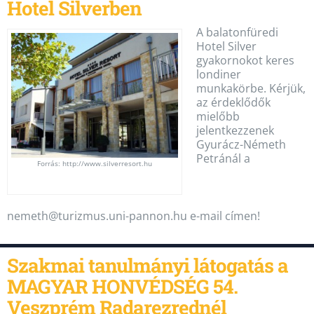
Hotel Silverben
A balatonfüredi
Hotel Silver
gyakornokot keres
londiner
munkakörbe. Kérjük,
az érdeklődők
mielőbb
jelentkezzenek
Gyurácz-Németh
Petránál a
Forrás: http://www.silverresort.hu
nemeth@turizmus.uni-pannon.hu e-mail címen!
Szakmai tanulmányi látogatás a
MAGYAR HONVÉDSÉG 54.
Veszprém Radarezrednél