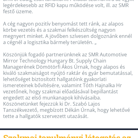
legérdekesebb az RFID kapu működése volt, ill. az SMR
festő üzeme.
A cég nagyon pozitív benyomást tett ránk, az alapos
körbe vezetés és a szakmai felkészültség nagyon
megnyert minket. A jövőben szívesen dolgoznánk ennél
a cégnél a logisztika bármely területén. „
Köszönjük fogadó partnerünknek az SMR Automotive
Mirror Technology Hungary Bt. Supply Chain
Managerének Dömötörfi Ákos Úrnak, hogy alapos és
kiváló szakmaiságot nyújtó raktár és gyár bemutatással,
lehetőséget biztosított hallgatóink gyakorlati
ismereteinek bővítésére, valamint Tóth Hajnalka Hr
vezetőnek, hogy szakmai előadásával bepillantást
engedett az első munkanapok kihívásaiba.
Köszönetünket fejezzük ki Dr. Szabó Lajos
Tanszékvezető, megbízott Dékán Úrnak, hogy lehetővé
tette a hallgatók szervezett utazását.
Szakmai tanulmányi látogatás az