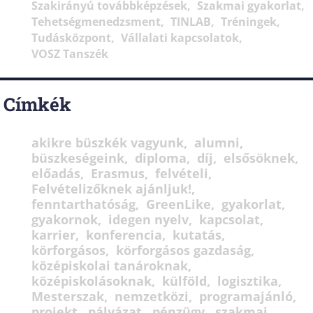
Szakirányú továbbképzések
Szakmai gyakorlat
Tehetségmenedzsment
TINLAB
Tréningek
Tudásközpont
Vállalati kapcsolatok
VOSZ Tanszék
Címkék
akikre büszkék vagyunk
alumni
büszkeségeink
diploma
díj
elsősöknek
előadás
Erasmus
felvételi
Felvételizőknek ajánljuk!
fenntarthatóság
GreenLike
gyakorlat
gyakornok
idegen nyelv
kapcsolat
karrier
konferencia
kutatás
körforgásos
körforgásos gazdaság
középiskolai tanároknak
középiskolásoknak
külföld
logisztika
Mesterszak
nemzetközi
programajánló
projekt
pályázat
pénzügy
szakmai