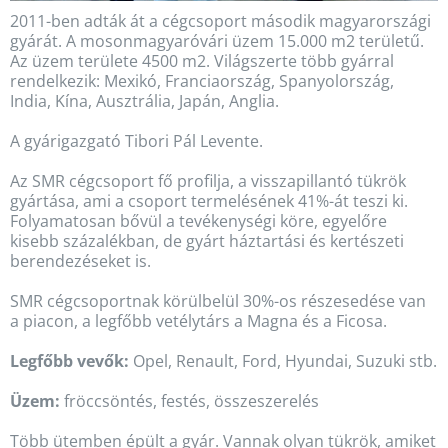
2011-ben adták át a cégcsoport második magyarországi
gyárát. A mosonmagyaróvári üzem 15.000 m2 területű.
Az üzem területe 4500 m2. Világszerte több gyárral
rendelkezik: Mexikó, Franciaország, Spanyolország,
India, Kína, Ausztrália, Japán, Anglia.
A gyárigazgató Tibori Pál Levente.
Az SMR cégcsoport fő profilja, a visszapillantó tükrök
gyártása, ami a csoport termelésének 41%-át teszi ki.
Folyamatosan bővül a tevékenységi köre, egyelőre
kisebb százalékban, de gyárt háztartási és kertészeti
berendezéseket is.
SMR cégcsoportnak körülbelül 30%-os részesedése van
a piacon, a legfőbb vetélytárs a Magna és a Ficosa.
Legfőbb vevők:
Opel, Renault, Ford, Hyundai, Suzuki stb.
Üzem:
fröccsöntés, festés, összeszerelés
Több ütemben épült a gyár. Vannak olyan tükrök, amiket