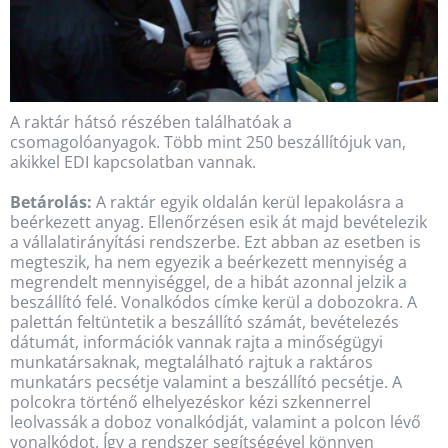
A raktár hátsó részében találhatóak a
csomagolóanyagok. Több mint 250 beszállítójuk van,
akikkel EDI kapcsolatban vannak.
Betárolás:
A raktár egyik oldalán kerül lepakolásra a
beérkezett anyag. Ellenőrzésen esik át majd bevételezik
a vállalatirányítási rendszerbe. Ezt abban az esetben is
megteszik, ha nem egyezik a beérkezett mennyiség a
megrendelt mennyiséggel, de a hibát azonnal jelzik a
beszállító felé. Vonalkódos címke kerül a dobozokra. A
palettán feltüntetik a beszállító számát, bevételezés
dátumát, információk vannak rajta a minőségügyi
munkatársaknak, megtalálható rajtuk a raktáros
munkatárs pecsétje valamint a beszállító pecsétje. A
polcokra történő elhelyezéskor kézi szkennerrel
leolvassák a doboz vonalkódját, valamint a polcon lévő
vonalkódot. Így a rendszer segítségével könnyen