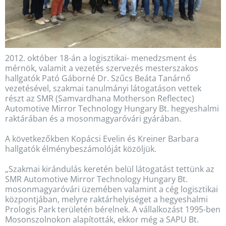
2012. október 18-án a logisztikai- menedzsment és
mérnök, valamit a vezetés szervezés mesterszakos
hallgatók Pató Gáborné Dr. Szűcs Beáta Tanárnő
vezetésével, szakmai tanulmányi látogatáson vettek
részt az SMR (Samvardhana Motherson Reflectec)
Automotive Mirror Technology Hungary Bt. hegyeshalmi
raktárában és a mosonmagyaróvári gyárában.
A következőkben Kopácsi Evelin és Kreiner Barbara
hallgatók élménybeszámolóját közöljük.
„Szakmai kirándulás keretén belül látogatást tettünk az
SMR Automotive Mirror Technology Hungary Bt.
mosonmagyaróvári üzemében valamint a cég logisztikai
központjában, melyre raktárhelyiséget a hegyeshalmi
Prologis Park területén bérelnek. A vállalkozást 1995-ben
Mosonszolnokon alapították, ekkor még a SAPU Bt.