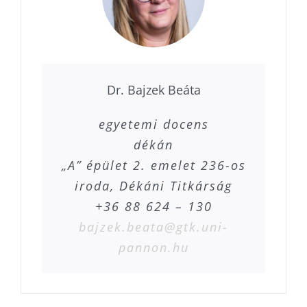
Dr. Bajzek Beáta
egyetemi docens
dékán
„A” épület 2. emelet 236-os
iroda, Dékáni Titkárság
+36 88 624 – 130
bajzek.beata@gtk.uni-
pannon.hu