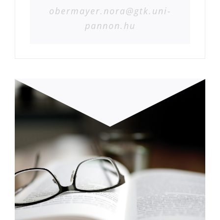
obermayer.nora@gtk.uni-
pannon.hu