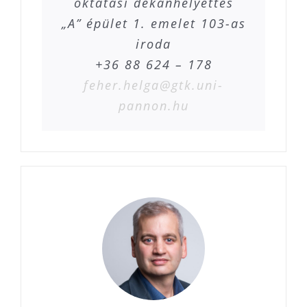
oktatási dékánhelyettes
„A” épület 1. emelet 103-as
iroda
+36 88 624 – 178
feher.helga@gtk.uni-
pannon.hu