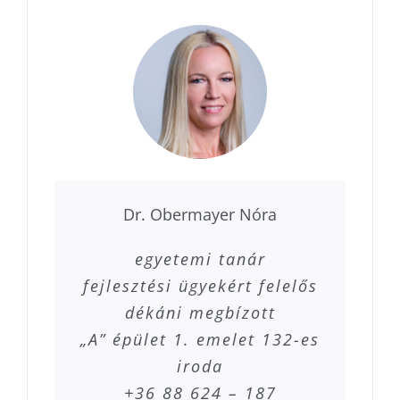
Dr. Obermayer Nóra
egyetemi tanár
fejlesztési ügyekért felelős
dékáni megbízott
„A” épület 1. emelet 132-es
iroda
+36 88 624 – 187