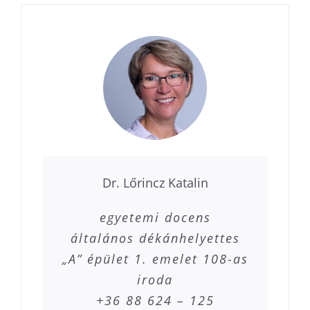
Dr. Lőrincz Katalin
egyetemi docens
általános dékánhelyettes
„A” épület 1. emelet 108-as
iroda
+36 88 624 – 125