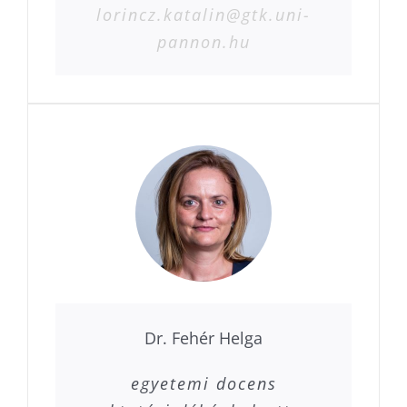
lorincz.katalin@gtk.uni-
pannon.hu
Dr. Fehér Helga
egyetemi docens