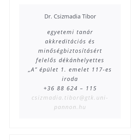
Dr. Csizmadia Tibor
egyetemi tanár
akkreditációs és
minőségbiztosításért
felelős dékánhelyettes
„A” épület 1. emelet 117-es
iroda
+36 88 624 – 115
csizmadia.tibor@gtk.uni-
pannon.hu