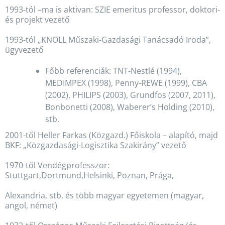
1993-tól –ma is aktivan: SZIE emeritus professor, doktori-
és projekt vezető
1993-tól „KNOLL Műszaki-Gazdasági Tanácsadó Iroda”,
ügyvezető
Főbb referenciák: TNT-Nestlé (1994),
MEDIMPEX (1998), Penny-REWE (1999), CBA
(2002), PHILIPS (2003), Grundfos (2007, 2011),
Bonbonetti (2008), Waberer’s Holding (2010),
stb.
2001-től Heller Farkas (Közgazd.) Főiskola – alapító, majd
BKF: „Közgazdasági-Logisztika Szakirány” vezető
1970-től Vendégprofesszor:
Stuttgart,Dortmund,Helsinki, Poznan, Prága,
Alexandria, stb. és több magyar egyetemen (magyar,
angol, német)