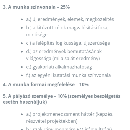
3. A munka színvonala – 25%
a.) új eredmények, elemek, megközelítés
b.) a kitűzött célok magvalósítási foka,
minősége
c.) a felépítés logikussága, újszerűsége
d.) az eredmények bemutatásának
világossága (mi a saját eredmény)
e.) gyakorlati alkalmazhatóság
f.) az egyéni kutatási munka színvonala
4. A munka formai megfelelése – 10%
5. A pályázó személye – 10% (személyes beszélgetés
esetén használjuk)
a.) projektmenedzsment háttér (képzés,
részvétel projektekben)
b.) szakirány mennyire PM irányultságú