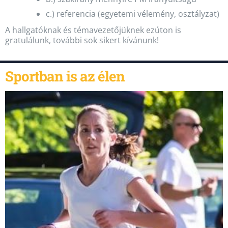
c.) referencia (egyetemi vélemény, osztályzat)
A hallgatóknak és témavezetőjüknek ezúton is
gratulálunk, további sok sikert kívánunk!
Sportban is az élen