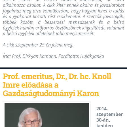
alkalmazza azokat. A cikk kitér ennek okaira és javaslatokat
fogalmaz meg arra vonatkozóan, hogy hogyan lehet a tudás
és a gyakorlat közötti rést csökkenetni. A szerzők javasolják,
többek között, a beszerzési menedzserek és a belső
ügyfelek humán erőforrás ösztönzőinek kiigazítását, valamint
a belső ügyfelek ötleteinek jobb megismerését.
A cikk szeptember 25-én jelent meg.
Írta:
Prof. Dirk-Jan Kamann, Fordította: Huják Janka
Prof. emeritus, Dr., Dr. hc. Knoll
Imre előadása a
Gazdaságtudományi Karon
2014.
szeptember
30-án,
kedden