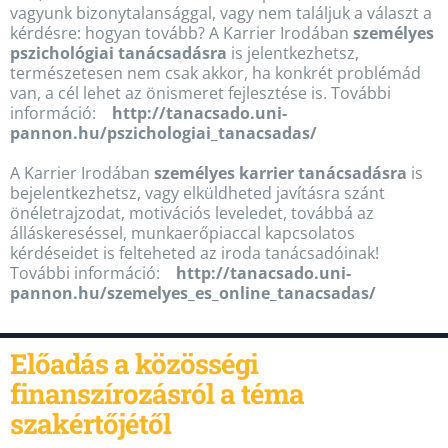
vagyunk bizonytalansággal, vagy nem találjuk a választ a
kérdésre: hogyan tovább? A Karrier Irodában
személyes
pszichológiai tanácsadásra
is jelentkezhetsz,
természetesen nem csak akkor, ha konkrét problémád
van, a cél lehet az önismeret fejlesztése is. További
információ:
http://tanacsado.uni-
pannon.hu/pszichologiai_tanacsadas/
A Karrier Irodában
személyes karrier tanácsadásra
is
bejelentkezhetsz, vagy elküldheted javításra szánt
önéletrajzodat, motivációs leveledet, továbbá az
álláskereséssel, munkaerőpiaccal kapcsolatos
kérdéseidet is felteheted az iroda tanácsadóinak!
További információ:
http://tanacsado.uni-
pannon.hu/szemelyes_es_online_tanacsadas/
Előadás a közösségi
finanszírozásról a téma
szakértőjétől