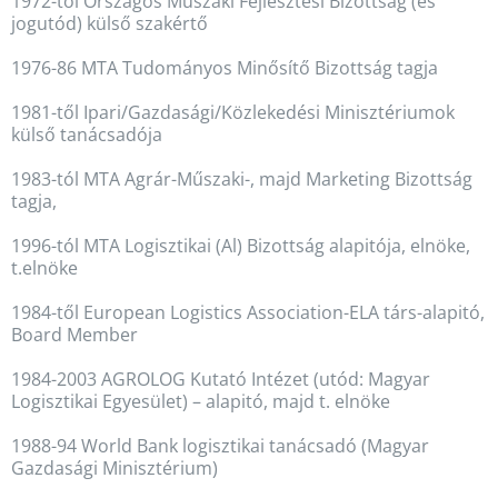
1972-től Országos Műszaki Fejlesztési Bizottság (és
jogutód) külső szakértő
1976-86 MTA Tudományos Minősítő Bizottság tagja
1981-től Ipari/Gazdasági/Közlekedési Minisztériumok
külső tanácsadója
1983-tól MTA Agrár-Műszaki-, majd Marketing Bizottság
tagja,
1996-tól MTA Logisztikai (Al) Bizottság alapitója, elnöke,
t.elnöke
1984-től European Logistics Association-ELA társ-alapitó,
Board Member
1984-2003 AGROLOG Kutató Intézet (utód: Magyar
Logisztikai Egyesület) – alapitó, majd t. elnöke
1988-94 World Bank logisztikai tanácsadó (Magyar
Gazdasági Minisztérium)