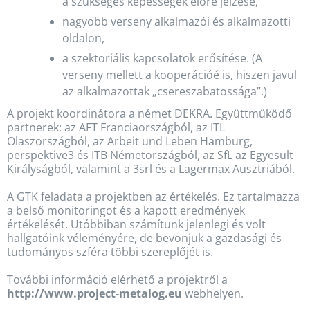
a szükséges képességek előre jelzése,
nagyobb verseny alkalmazói és alkalmazotti
oldalon,
a szektoriális kapcsolatok erősítése. (A
verseny mellett a kooperációé is, hiszen javul
az alkalmazottak „csereszabatossága”.)
A projekt koordinátora a német DEKRA. Együttműködő
partnerek: az AFT Franciaországból, az ITL
Olaszországból, az Arbeit und Leben Hamburg,
perspektive3 és ITB Németországból, az SfL az Egyesült
Királyságból, valamint a 3srl és a Lagermax Ausztriából.
A GTK feladata a projektben az értékelés. Ez tartalmazza
a belső monitoringot és a kapott eredmények
értékelését. Utóbbiban számítunk jelenlegi és volt
hallgatóink véleményére, de bevonjuk a gazdasági és
tudományos szféra többi szereplőjét is.
További információ elérhető a projektről a
http://www.project-metalog.eu
webhelyen.