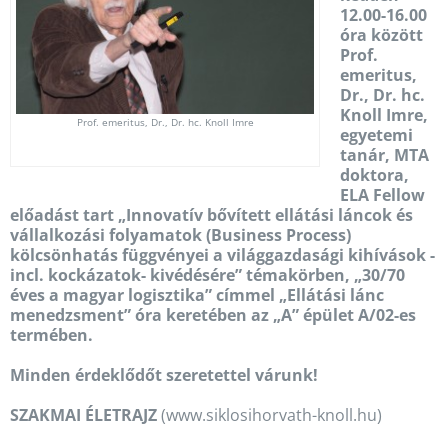
12.00-16.00
óra között
Prof.
emeritus,
Dr., Dr. hc.
Knoll Imre,
Prof. emeritus, Dr., Dr. hc. Knoll Imre
egyetemi
tanár, MTA
doktora,
ELA Fellow
előadást tart „Innovatív bővített ellátási láncok és
vállalkozási folyamatok (Business Process)
kölcsönhatás függvényei a világgazdasági kihívások -
incl. kockázatok- kivédésére” témakörben, „30/70
éves a magyar logisztika” címmel „Ellátási lánc
menedzsment” óra keretében az „A” épület A/02-es
termében.
Minden érdeklődőt szeretettel várunk!
SZAKMAI ÉLETRAJZ
(www.siklosihorvath-knoll.hu)