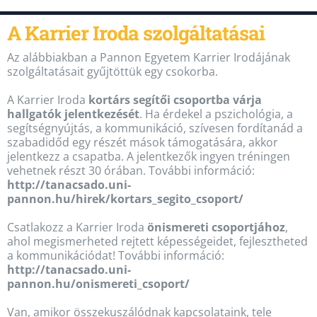
A Karrier Iroda szolgáltatásai
Az alábbiakban a Pannon Egyetem Karrier Irodájának
szolgáltatásait gyűjtöttük egy csokorba.
A Karrier Iroda
kortárs segítői csoportba várja
hallgatók jelentkezését
. Ha érdekel a pszichológia, a
segítségnyújtás, a kommunikáció, szívesen fordítanád a
szabadidőd egy részét mások támogatására, akkor
jelentkezz a csapatba. A jelentkezők ingyen tréningen
vehetnek részt 30 órában. További információ:
http://tanacsado.uni-
pannon.hu/hirek/kortars_segito_csoport/
Csatlakozz a Karrier Iroda
önismereti csoportjához
,
ahol megismerheted rejtett képességeidet, fejlesztheted
a kommunikációdat! További információ:
http://tanacsado.uni-
pannon.hu/onismereti_csoport/
Van, amikor összekuszálódnak kapcsolataink, tele