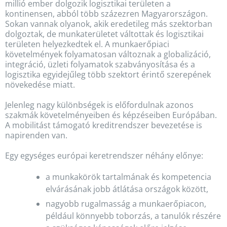
millió ember dolgozik logisztikai területen a
kontinensen, abból több százezren Magyarországon.
Sokan vannak olyanok, akik eredetileg más szektorban
dolgoztak, de munkaterületet váltottak és logisztikai
területen helyezkedtek el. A munkaerőpiaci
követelmények folyamatosan változnak a globalizáció,
integráció, üzleti folyamatok szabványosítása és a
logisztika egyidejűleg több szektort érintő szerepének
növekedése miatt.
Jelenleg nagy különbségek is előfordulnak azonos
szakmák követelményeiben és képzéseiben Európában.
A mobilitást támogató kreditrendszer bevezetése is
napirenden van.
Egy egységes európai keretrendszer néhány előnye:
a munkakörök tartalmának és kompetencia
elvárásának jobb átlátása országok között,
nagyobb rugalmasság a munkaerőpiacon,
például könnyebb toborzás, a tanulók részére