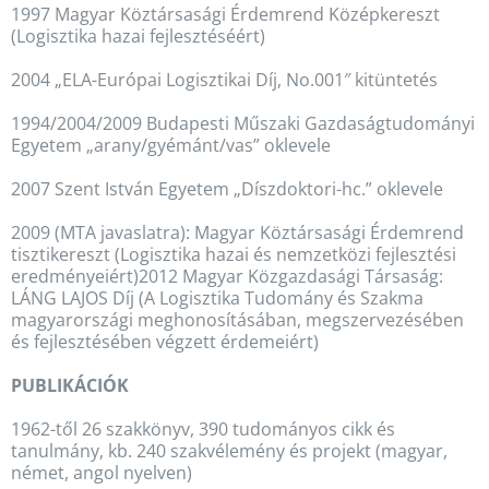
1997 Magyar Köztársasági Érdemrend Középkereszt
(Logisztika hazai fejlesztéséért)
2004 „ELA-Európai Logisztikai Díj, No.001″ kitüntetés
1994/2004/2009 Budapesti Műszaki Gazdaságtudományi
Egyetem „arany/gyémánt/vas” oklevele
2007 Szent István Egyetem „Díszdoktori-hc.” oklevele
2009 (MTA javaslatra): Magyar Köztársasági Érdemrend
tisztikereszt (Logisztika hazai és nemzetközi fejlesztési
eredményeiért)2012 Magyar Közgazdasági Társaság:
LÁNG LAJOS Díj (A Logisztika Tudomány és Szakma
magyarországi meghonosításában, megszervezésében
és fejlesztésében végzett érdemeiért)
PUBLIKÁCIÓK
1962-től 26 szakkönyv, 390 tudományos cikk és
tanulmány, kb. 240 szakvélemény és projekt (magyar,
német, angol nyelven)