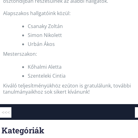
ösztöndíjban részesülnek az alábbi hallgatók.
Alapszakos hallgatóink közül:
Csanaky Zoltán
Simon Nikolett
Urbán Ákos
Mesterszakon:
Kőhalmi Aletta
Szenteleki Cintia
Kiváló teljesítményükhöz ezúton is gratulálunk, további
tanulmányaikhoz sok sikert kívánunk!
<<<
Kategóriák