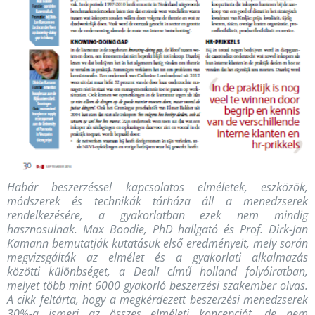
Habár beszerzéssel kapcsolatos elméletek, eszközök,
módszerek és technikák tárháza áll a menedzserek
rendelkezésére, a gyakorlatban ezek nem mindig
hasznosulnak. Max Boodie, PhD hallgató és Prof. Dirk-Jan
Kamann bemutatják kutatásuk első eredményeit, mely során
megvizsgálták az elmélet és a gyakorlati alkalmazás
közötti különbséget, a Deal! című holland folyóiratban,
melyet több mint 6000 gyakorló beszerzési szakember olvas.
A cikk feltárta, hogy a megkérdezett beszerzési menedzserek
30%-a ismeri az összes elméleti koncepciót, de nem