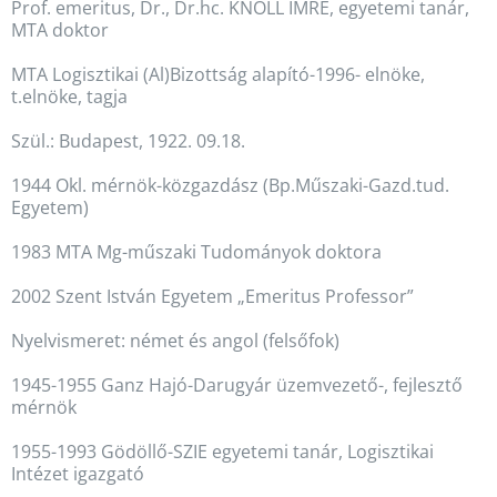
Prof. emeritus, Dr., Dr.hc. KNOLL IMRE, egyetemi tanár,
MTA doktor
MTA Logisztikai (Al)Bizottság alapító-1996- elnöke,
t.elnöke, tagja
Szül.: Budapest, 1922. 09.18.
1944 Okl. mérnök-közgazdász (Bp.Műszaki-Gazd.tud.
Egyetem)
1983 MTA Mg-műszaki Tudományok doktora
2002 Szent István Egyetem „Emeritus Professor”
Nyelvismeret: német és angol (felsőfok)
1945-1955 Ganz Hajó-Darugyár üzemvezető-, fejlesztő
mérnök
1955-1993 Gödöllő-SZIE egyetemi tanár, Logisztikai
Intézet igazgató