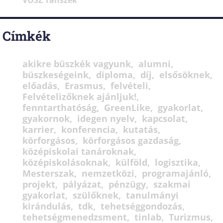
VOSZ Tanszék
Címkék
akikre büszkék vagyunk
alumni
büszkeségeink
diploma
díj
elsősöknek
előadás
Erasmus
felvételi
Felvételizőknek ajánljuk!
fenntarthatóság
GreenLike
gyakorlat
gyakornok
idegen nyelv
kapcsolat
karrier
konferencia
kutatás
körforgásos
körforgásos gazdaság
középiskolai tanároknak
középiskolásoknak
külföld
logisztika
Mesterszak
nemzetközi
programajánló
projekt
pályázat
pénzügy
szakmai
gyakorlat
szülőknek
tanulmányi
kirándulás
tdk
tehetséggondozás
tehetségmenedzsment
tinlab
Turizmus