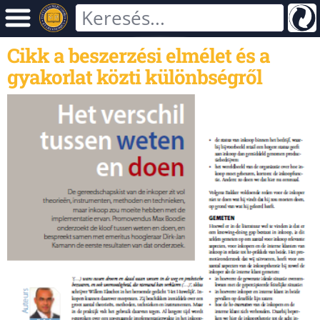
Cikk a beszerzési elmélet és a
gyakorlat közti különbségről