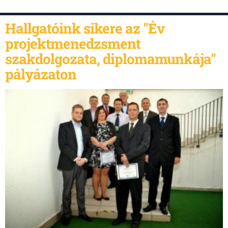
Hallgatóink sikere az "Év
projektmenedzsment
szakdolgozata, diplomamunkája"
pályázaton