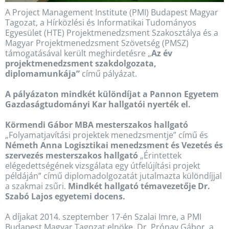
A Project Management Institute (PMI) Budapest Magyar
Tagozat, a Hírközlési és Informatikai Tudományos
Egyesület (HTE) Projektmenedzsment Szakosztálya és a
Magyar Projektmenedzsment Szövetség (PMSZ)
támogatásával került meghirdetésre „
Az év
projektmenedzsment szakdolgozata,
diplomamunkája”
című pályázat.
A pályázaton mindkét különdíjat a Pannon Egyetem
Gazdaságtudományi Kar hallgatói nyerték el.
Körmendi Gábor MBA mesterszakos hallgató
„Folyamatjavítási projektek menedzsmentje” című és
Németh Anna Logisztikai menedzsment és Vezetés és
szervezés mesterszakos hallgató
„
Érintettek
elégedettségének vizsgálata egy útfelújítási projekt
példáján
” című diplomadolgozatát jutalmazta különdíjjal
a szakmai zsűri.
Mindkét hallgató témavezetője Dr.
Szabó Lajos egyetemi docens.
A díjakat 2014. szeptember 17-én Szalai Imre, a PMI
Budapest Magyar Tagozat elnöke, Dr. Prónay Gábor, a