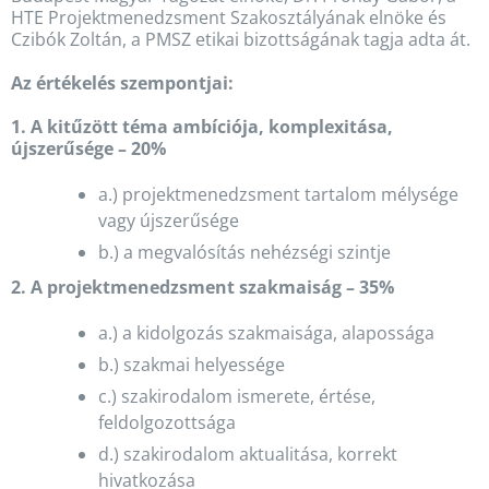
HTE Projektmenedzsment Szakosztályának elnöke és
Czibók Zoltán, a PMSZ etikai bizottságának tagja adta át.
Az értékelés szempontjai:
1. A kitűzött téma ambíciója, komplexitása,
újszerűsége – 20%
a.) projektmenedzsment tartalom mélysége
vagy újszerűsége
b.) a megvalósítás nehézségi szintje
2. A projektmenedzsment szakmaiság – 35%
a.) a kidolgozás szakmaisága, alapossága
b.) szakmai helyessége
c.) szakirodalom ismerete, értése,
feldolgozottsága
d.) szakirodalom aktualitása, korrekt
hivatkozása