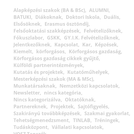
Alapképzési szakok (BA & BSc)
ALUMNI
BATUKI
Diákoknak
Doktori Iskola
Duális
Elsősöknek
Erasmus ösztöndíj
Felsőoktatási szakképzések
Felvételizőknek
Fókuszlabor
GSKK
GY.I.K. Felvételizőknek
Jelentkezőknek
Kapcsolat
Kar
Képzések
Kiemelt
körforgásos
Körforgásos gazdaság
Körforgásos gazdaság cikkek gyűjtő
Külföldi partnerintézmények
Kutatás és projektek
Kutatóműhelyek
Mesterképzési szakok (MA & MSc)
Munkatársaknak
Nemzetközi kapcsolatok
Newsletter
nincs kategória
Nincs kategorizálva
Oktatóknak
Partnereknek
Projektek
Sajtófigyelés
Szakirányú továbbképzések
Szakmai gyakorlat
Tehetségmenedzsment
TINLAB
Tréningek
Tudásközpont
Vállalati kapcsolatok