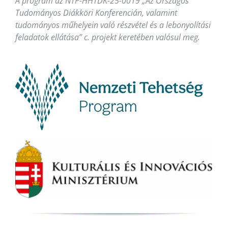
A program az NTP-HHTDK-25-0019 „Az Országos
Tudományos Diákköri Konferencián, valamint
tudományos műhelyein való részvétel és a lebonyolítási
feladatok ellátása” c. projekt keretében valósul meg.