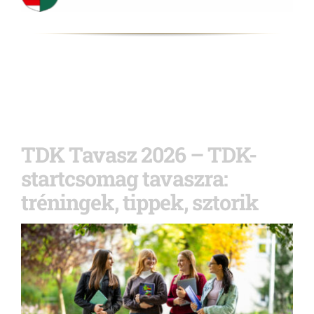
TDK Tavasz 2026 – TDK-
startcsomag tavaszra:
tréningek, tippek, sztorik