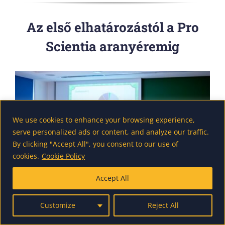
Az első elhatározástól a Pro
Scientia aranyéremig
We use cookies to enhance your browsing experience,
serve personalized ads or content, and analyze our traffic.
By clicking "Accept All", you consent to our use of
cookies.
Cookie Policy
Accept All
Customize
Reject All
Kíváncsi vagy, hogyan lesz egy ötletből díjnyertes