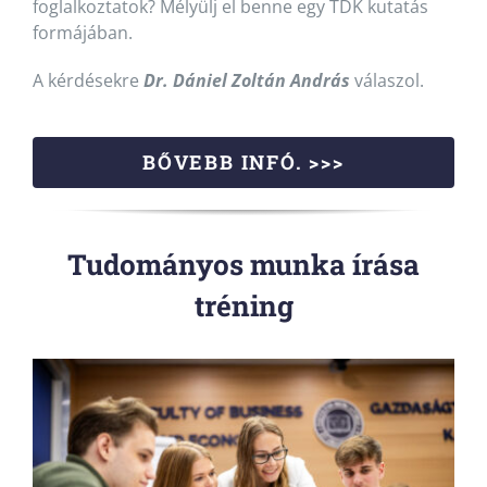
foglalkoztatok? Mélyülj el benne egy TDK kutatás
formájában.
A kérdésekre
Dr. Dániel Zoltán András
válaszol.
BŐVEBB INFÓ. >>>
Tudományos munka írása
tréning