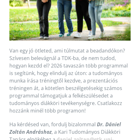
Van egy jó ötleted, ami túlmutat a beadandókon?
Szívesen belevágnál a TDK-ba, de nem tudod,
hogyan kezdd el? 2026 tavaszán több programmal
is segítünk, hogy elindulj az úton: a tudományos
munka írása tréningtől kezdve, a prezentációs
tréningen át, a kötetlen beszélgetésekig számos
programmal támogatjuk a felkészülésedet a
tudományos diákköri tevékenységre. Csatlakozz
hozzánk minél több programon!
Ha kérdésed van, fordulj bizalommal
Dr. Dániel
Zoltán Andráshoz
, a Kari Tudományos Diákköri
Tanács elnökéhez a
daniel.zoltan@gtk.uni-