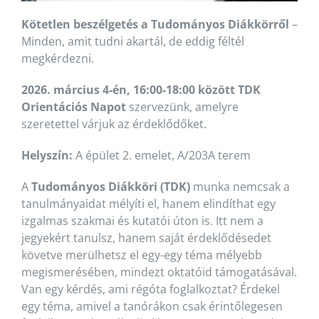
Kötetlen beszélgetés a Tudományos Diákkörről
–
Minden, amit tudni akartál, de eddig féltél
megkérdezni.
2026. március 4-én, 16:00-18:00 között TDK
Orientációs Napot
szervezünk, amelyre
szeretettel várjuk az érdeklődőket.
Helyszín:
A épület 2. emelet, A/203A terem
A
Tudományos Diákköri (TDK)
munka nemcsak a
tanulmányaidat mélyíti el, hanem elindíthat egy
izgalmas szakmai és kutatói úton is. Itt nem a
jegyekért tanulsz, hanem saját érdeklődésedet
követve merülhetsz el egy-egy téma mélyebb
megismerésében, mindezt oktatóid támogatásával.
Van egy kérdés, ami régóta foglalkoztat? Érdekel
egy téma, amivel a tanórákon csak érintőlegesen