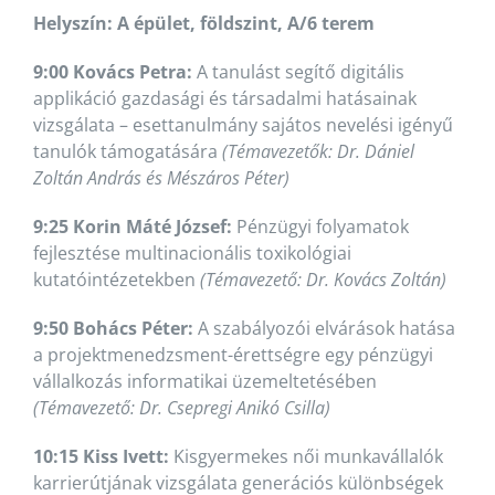
Helyszín: A épület, földszint, A/6 terem
9:00 Kovács Petra:
A tanulást segítő digitális
applikáció gazdasági és társadalmi hatásainak
vizsgálata – esettanulmány sajátos nevelési igényű
tanulók támogatására
(Témavezetők: Dr. Dániel
Zoltán András és Mészáros Péter)
9:25 Korin Máté József:
Pénzügyi folyamatok
fejlesztése multinacionális toxikológiai
kutatóintézetekben
(Témavezető: Dr. Kovács Zoltán)
9:50 Bohács Péter:
A szabályozói elvárások hatása
a projektmenedzsment-érettségre egy pénzügyi
vállalkozás informatikai üzemeltetésében
(Témavezető: Dr. Csepregi Anikó Csilla)
10:15 Kiss Ivett:
Kisgyermekes női munkavállalók
karrierútjának vizsgálata generációs különbségek