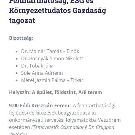
Fenntarthatóság, ESG és
Környezettudatos Gazdaság
tagozat
Bizottság:
Dr. Molnár Tamás – Elnök
Dr. Bosnyák-Simon Nikolett
Dr. Tobak Júlia
Süle Anna Adrienn
Mérei Jázmin Pálma – Titkár
Helyszín: A épület, földszint, A/8 terem
9:00 Fódi Krisztián Ferenc:
A fenntarthatósági
fejlődési célkitűzések beágyazódása az
önkormányzati tervetési folyamatokba Veszprém
esetében
(Témavezető: Csizmadiáné Dr. Czuppon
Viktória)