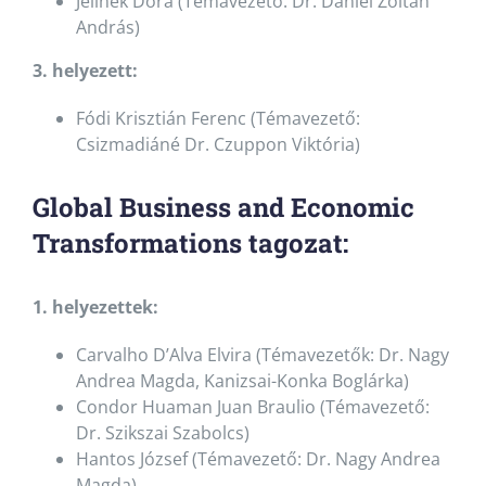
Jelinek Dóra (Témavezető: Dr. Dániel Zoltán
András)
3. helyezett:
Fódi Krisztián Ferenc (Témavezető:
Csizmadiáné Dr. Czuppon Viktória)
Global Business and Economic
Transformations tagozat:
1. helyezettek:
Carvalho D’Alva Elvira (Témavezetők: Dr. Nagy
Andrea Magda, Kanizsai-Konka Boglárka)
Condor Huaman Juan Braulio (Témavezető:
Dr. Szikszai Szabolcs)
Hantos József (Témavezető: Dr. Nagy Andrea
Magda)