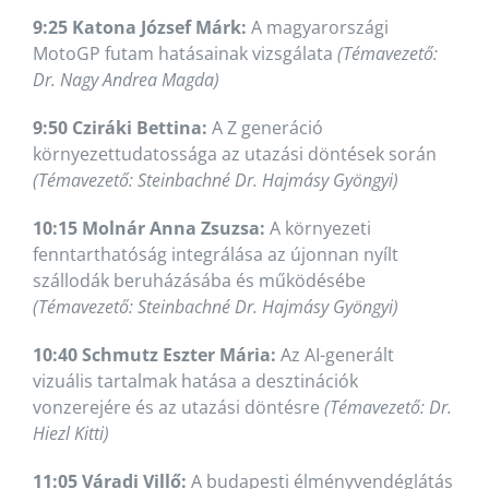
9:25 Katona József Márk:
A magyarországi
MotoGP futam hatásainak vizsgálata
(Témavezető:
Dr. Nagy Andrea Magda)
9:50 Cziráki Bettina:
A Z generáció
környezettudatossága az utazási döntések során
(Témavezető: Steinbachné Dr. Hajmásy Gyöngyi)
10:15 Molnár Anna Zsuzsa:
A környezeti
fenntarthatóság integrálása az újonnan nyílt
szállodák beruházásába és működésébe
(Témavezető: Steinbachné Dr. Hajmásy Gyöngyi)
10:40 Schmutz Eszter Mária:
Az AI-generált
vizuális tartalmak hatása a desztinációk
vonzerejére és az utazási döntésre
(Témavezető: Dr.
Hiezl Kitti)
11:05 Váradi Villő:
A budapesti élményvendéglátás