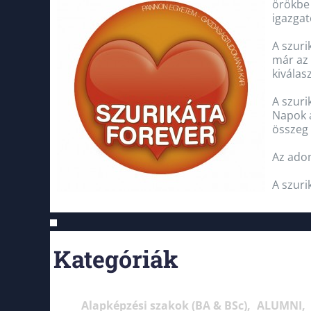
örökbe 
igazgat
A szuri
már az 
kiválasz
A szur
Napok a
összeg 
Az ado
A szuri
Kategóriák
Alapképzési szakok (BA & BSc)
ALUMNI