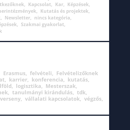
ntkezőknek
Kapcsolat
Kar
Képzések
tnerintézmények
Kutatás és projektek
k
Newsletter
nincs kategória
épzések
Szakmai gyakorlat
k
Erasmus
felvételi
Felvételizőknek
at
karrier
konferencia
kutatás
lföld
logisztika
Mesterszak
nek
tanulmányi kirándulás
tdk
verseny
vállalati kapcsolatok
végzős