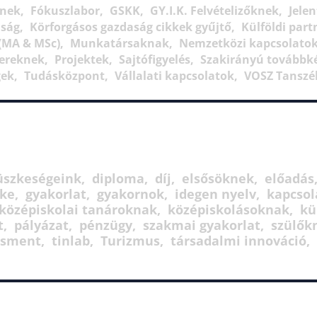
knek
Fókuszlabor
GSKK
GY.I.K. Felvételizőknek
Jele
aság
Körforgásos gazdaság cikkek gyűjtő
Külföldi par
(MA & MSc)
Munkatársaknak
Nemzetközi kapcsolato
ereknek
Projektek
Sajtófigyelés
Szakirányú továbbk
gek
Tudásközpont
Vállalati kapcsolatok
VOSZ Tanszé
üszkeségeink
diploma
díj
elsősöknek
előadás
ike
gyakorlat
gyakornok
idegen nyelv
kapcsol
középiskolai tanároknak
középiskolásoknak
kü
t
pályázat
pénzügy
szakmai gyakorlat
szülők
zsment
tinlab
Turizmus
társadalmi innováció