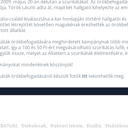
2009. május 20-án délután a szurikátákat. Az örökbefogadásr
ója, Török László adta át, majd két hallgató kihelyezte az eml
káta-család kiválasztása a kar honlapján történt hallgatói és 
ötlet létrejöttét követően magukénak érezhették az örökbe
tott állatkát.
ikáták örökbefogadására meghirdetett kampánynak több min
latt, így a 100 és 50 Ft-ért megvásárolható szurikátás lufik,
gyűlt össze, melyet az Állatkert a szurikáták élelmezésére, és
mányokat mindenkinek köszönjük!
káták örökbefogadásáról készült fotók
itt
tekinthetők meg.
BATUKI
Diákoknak
Doktori Iskola
Duális
Elsősökn