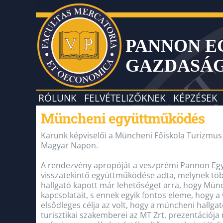
PANNON 
GAZDASÁ
RÓLUNK
FELVÉTELIZŐKNEK
KÉPZÉSEK
Müncheni együttműködés
Karunk képviselői a Müncheni Főiskola Turizmu
Magyar Napon.
A rendezvény apropóját a veszprémi Pannon Eg
visszatekintő együttműködése adta, melynek tö
hallgató kapott már lehetőséget arra, hogy Münc
kapcsolatait, s ennek egyik fontos eleme, hogy
elsődleges célja az volt, hogy a müncheni hallga
turisztikai szakemberei az MT Zrt. prezentációj