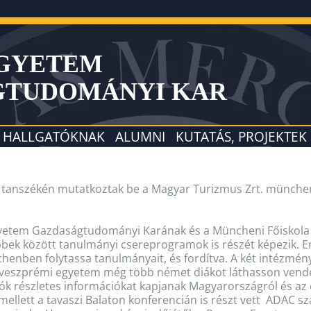
EGYETEM
GTUDOMÁNYI KAR
HALLGATÓKNAK
ALUMNI
KUTATÁS, PROJEKTEK
s tanszékén mutatkoztak be a Magyar Turizmus Zrt. münche
yetem Gazdaságtudományi Karának és a Müncheni Főiskola 
bbek között tanulmányi csereprogramok is részét képezik.
henben folytassa tanulmányait, és fordítva. A két intézmé
 a veszprémi egyetem még több német diákot láthasson ven
tók részletes információkat kapjanak Magyarországról és az 
a mellett a tavaszi Balaton konferencián is részt vett ADA