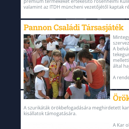
prémium termékeket értékesítő rosenheimi Kulin
valamint az ITDH müncheni vezetőjétől kaptak r
Pannon Családi Társasjáték
Mintegy
szerve
A belvá
tekegur
mellett
által h
A rend
Örök
A szurikáták örökbefogadására meghirdetett ka
kisállatok támogatására.
A Kar o