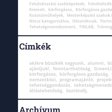
Felsőoktatási szakképzések
Felvételiző
Kiemelt
körforgásos
Körforgásos gazd
Kutatóműhelyek
Mesterképzési szakok 
Nincs kategorizálva
Oktatóknak
Partn
Tehetségmenedzsment
TINLAB
Trénin
Címkék
akikre büszkék vagyunk
alumni
b
ajánljuk!
fenntarthatóság
GreenL
körforgásos
körforgásos gazdaság
nemzetközi
programajánló
projek
tehetséggondozás
tehetségmened
álláslehetőség
ösztöndíj
Archívum