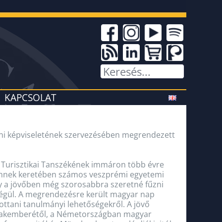
KAPCSOLAT
ni képviseletének szervezésében megrendezett
Turisztikai Tanszékének immáron több évre
 Ennek keretében számos veszprémi egyetemi
ny a jövőben még szorosabbra szeretné fűzni
dégül. A megrendezésre került magyar nap
ottani tanulmányi lehetőségekről. A jövő
C szakemberétől, a Németországban magyar