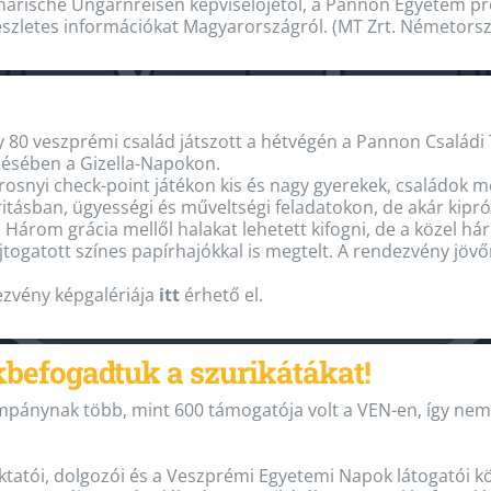
arische Ungarnreisen képviselőjétől, a Pannon Egyetem pro
észletes információkat Magyarországról. (MT Zrt. Németors
 80 veszprémi család játszott a hétvégén a Pannon Család
zésében a Gizella-Napokon.
rosnyi check-point játékon kis és nagy gyerekek, családok m
itásban, ügyességi és műveltségi feladatokon, de akár kip
i Három grácia mellől halakat lehetett kifogni, de a közel
ajtogatott színes papírhajókkal is megtelt. A rendezvény jövőr
ezvény képgalériája
itt
érhető el.
befogadtuk a szurikátákat!
mpánynak több, mint 600 támogatója volt a VEN-en, így ne
ktatói, dolgozói és a Veszprémi Egyetemi Napok látogatói