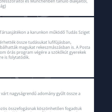
fesszoraitól és Münchenben tanuló diákjaitól,
zág)
i Társasjátékon a karunkon működő Tudás Sziget
érhették össze tudásukat lufifújásban,
róbálhatták magukat rekeszmászásban is. A Posta
 három órás program végére a szökőkút gyerekek
e is folytatódik.
m várt nagyságrendű adomány gyűlt össze a
 közös összefogásnak köszönhetően fogadtuk