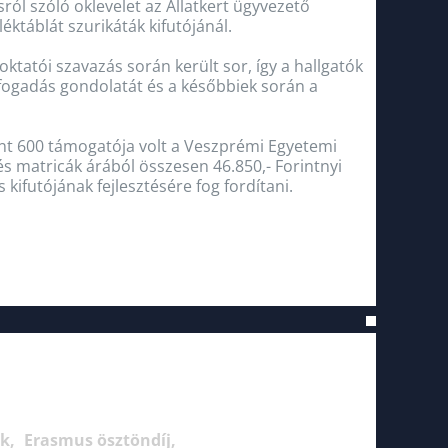
ól szóló oklevelet az Állatkert ügyvezető
éktáblát szurikáták kifutójánál.
oktatói szavazás során került sor, így a hallgatók
fogadás gondolatát és a későbbiek során a
t 600 támogatója volt a Veszprémi Egyetemi
 és matricák árából összesen 46.850,- Forintnyi
 kifutójának fejlesztésére fog fordítani.
ek
Erasmus ösztöndíj