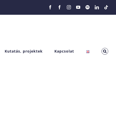
Facebook
Facebook
Instagram
YouTube
Spotify
LinkedIn
Tikt
Kutatás, projektek
Kapcsolat