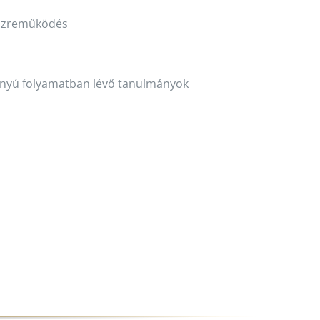
közreműködés
ányú folyamatban lévő tanulmányok