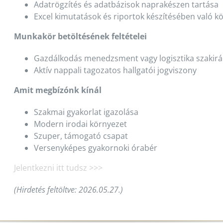
Adatrögzítés és adatbázisok naprakészen tartása
Excel kimutatások és riportok készítésében való 
Munkakör betöltésének feltételei
Gazdálkodás menedzsment vagy logisztika szakir
Aktív nappali tagozatos hallgatói jogviszony
Amit megbízónk kínál
Szakmai gyakorlat igazolása
Modern irodai környezet
Szuper, támogató csapat
Versenyképes gyakornoki órabér
Jelentkezni itt tudsz >>>
(Hirdetés feltöltve: 2026.05.27.)