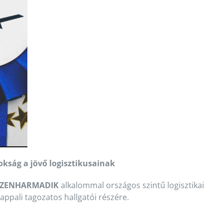
okság a jövő logisztikusainak
IZENHARMADIK
alkalommal országos szintű logisztikai
ppali tagozatos hallgatói részére.