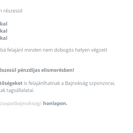
 részesül:
kkal
kkal
kkal
bá felajánl minden nem dobogós helyen végzett
szesül pénzdíjas elismerésben!
etőségeket
is felajánlhatnak a Bajnokság szponzorai,
k tagvállalatai.
/csapatbajnoksag/
honlapon.