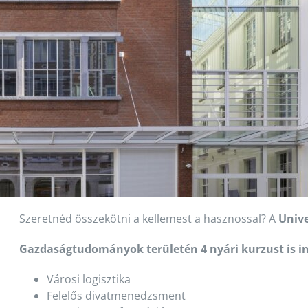
Szeretnéd összekötni a kellemest a hasznossal? A
Unive
Gazdaságtudományok területén 4 nyári kurzust is in
Városi logisztika
Felelős divatmenedzsment