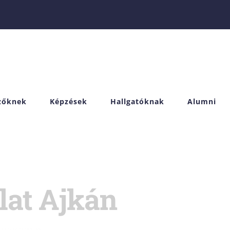
izőknek
Képzések
Hallgatóknak
Alumni
lat Ajkán