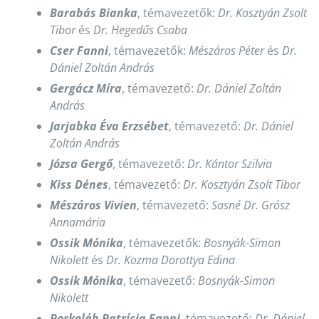
Barabás Bianka
, témavezetők:
Dr. Kosztyán Zsolt
Tibor
és
Dr. Hegedűs Csaba
Cser Fanni
, témavezetők:
Mészáros Péter
és
Dr.
Dániel Zoltán András
Gergácz Míra
, témavezető:
Dr. Dániel Zoltán
András
Jarjabka Éva Erzsébet
, témavezető:
Dr. Dániel
Zoltán András
Józsa Gergő
, témavezető:
Dr. Kántor Szilvia
Kiss Dénes
, témavezető:
Dr. Kosztyán Zsolt Tibor
Mészáros Vivien
, témavezető:
Sasné Dr. Grósz
Annamária
Ossik Mónika
, témavezetők:
Bosnyák-Simon
Nikolett
és
Dr. Kozma Dorottya Edina
Ossik Mónika
, témavezető:
Bosnyák-Simon
Nikolett
Porkoláb Patrícia Fanni
, témavezető:
Dr. Dániel