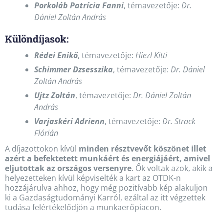
Porkoláb Patrícia Fanni
, témavezetője:
Dr.
Dániel Zoltán András
Különdíjasok:
Rédei Enikő
, témavezetője:
Hiezl Kitti
Schimmer Dzsesszika
, témavezetője:
Dr. Dániel
Zoltán András
Ujtz Zoltán
, témavezetője:
Dr. Dániel Zoltán
András
Varjaskéri Adrienn
, témavezetője:
Dr. Strack
Flórián
A díjazottokon kívül
minden résztvevőt köszönet illet
azért a befektetett munkáért és energiájáért, amivel
eljutottak az országos versenyre
. Ők voltak azok, akik a
helyezetteken kívül képviselték a kart az OTDK-n
hozzájárulva ahhoz, hogy még pozitívabb kép alakuljon
ki a Gazdaságtudományi Karról, ezáltal az itt végzettek
tudása felértékelődjön a munkaerőpiacon.