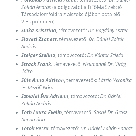
Zoltán András
(a dolgozatot a FiFöMa Szekció
Társadalomföldrajz alszekciójában adta elő
Veszprémben)
Sinka Krisztina
, témavezető:
Dr. Bogdány Eszter
Slavati Zsanett
, témavezető:
Dr. Dániel Zoltán
András
Steiger Szelina
, témavezető:
Dr. Kántor Szilvia
Strack Frank
, témavezető:
Neumanné Dr. Virág
Ildikó
Süle Anna Adrienn
, témavezetők:
László Veronika
és
Mezőfi Nóra
Szmulai Éva Adrienn
, témavezető:
Dr. Dániel
Zoltán András
Tóth Laura Evelin
, témavezető:
Sasné Dr. Grósz
Annamária
Török Petra
, témavezető:
Dr. Dániel Zoltán András