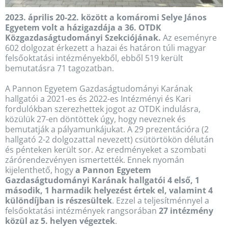
2023. április 20-22. között a komáromi Selye János
Egyetem volt a házigazdája a 36. OTDK
Közgazdaságtudományi Szekciójának.
Az eseményre
602 dolgozat érkezett a hazai és határon túli magyar
felsőoktatási intézményekből, ebből 519 került
bemutatásra 71 tagozatban.
A Pannon Egyetem Gazdaságtudományi Karának
hallgatói a 2021-es és 2022-es Intézményi és Kari
fordulókban szerezhettek jogot az OTDK indulásra,
közülük 27-en döntöttek úgy, hogy neveznek és
bemutatják a pályamunkájukat. A 29 prezentációra (2
hallgató 2-2 dolgozattal nevezett) csütörtökön délután
és pénteken került sor. Az eredményeket a szombati
zárórendezvényen ismertették. Ennek nyomán
kijelenthető, hogy
a Pannon Egyetem
Gazdaságtudományi Karának hallgatói 4 első, 1
második, 1 harmadik helyezést értek el, valamint 4
különdíjban is részesültek
. Ezzel a teljesítménnyel a
felsőoktatási intézmények rangsorában
27 intézmény
közül az 5. helyen végeztek
.