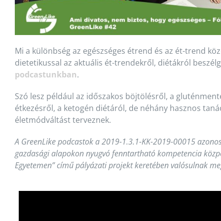
Mi a különbség az egészséges étrend és az ét-trend kö
dietetikussal az aktuális ét-trendekről, diétákról beszé
podcastunkban
.
Szó lesz például az időszakos böjtölésről, a gluténment
étkezésről, a ketogén diétáról, de néhány hasznos tanác
életmódváltást terveznek.
A GreenLike podcastok a 2019-1.3.1-KK-2019-00015 azonos
gazdasági alapokon nyugvó fenntartható kompetencia közp
Egyetemen” című pályázati projekt keretében valósulnak me