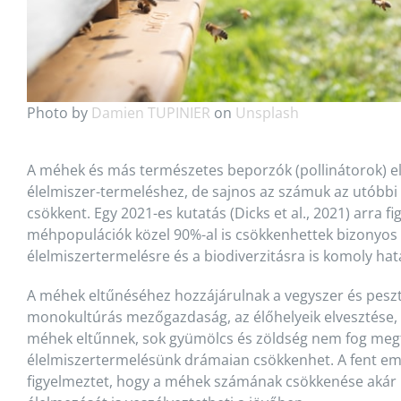
Photo by
Damien TUPINIER
on
Unsplash
A méhek és más természetes beporzók (pollinátorok) e
élelmiszer-termeléshez, de sajnos az számuk az utóbb
csökkent. Egy 2021-es kutatás (Dicks et al., 2021) arra f
méhpopulációk közel 90%-al is csökkenhettek bizonyos 
élelmiszertermelésre és a biodiverzitásra is komoly hat
A méhek eltűnéséhez hozzájárulnak a vegyszer és peszti
monokultúrás mezőgazdaság, az élőhelyeik elvesztése, é
méhek eltűnnek, sok gyümölcs és zöldség nem fog meg
élelmiszertermelésünk drámaian csökkenhet. A fent eml
figyelmeztet, hogy a méhek számának csökkenése akár 