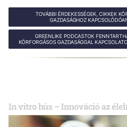
TOVÁBBI ÉRDEKESSÉGEK, CIKKEK K
GAZDASÁGHOZ KAPCSOLÓDÓAN
GREENLIKE PODCASTOK FENNTARTH
KÖRFORGÁSOS GAZDASÁGGAL KAPCSOLATO
In vitro hús – Innováció az él