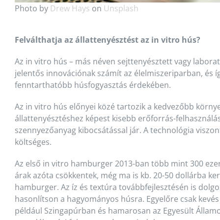
Photo by
Drew Hays
on
Unsplash
Felválthatja az állattenyésztést az in vitro hús?
Az in vitro hús – más néven sejttenyésztett vagy labora
jelentős innovációnak számít az élelmiszeriparban, és 
fenntarthatóbb húsfogyasztás érdekében.
Az in vitro hús előnyei közé tartozik a kedvezőbb környe
állattenyésztéshez képest kisebb erőforrás-felhasználá
szennyezőanyag kibocsátással jár. A technológia viszo
költséges.
Az első in vitro hamburger 2013-ban több mint 300 ezer 
árak azóta csökkentek, még ma is kb. 20-50 dollárba ker
hamburger. Az íz és textúra továbbfejlesztésén is dolg
hasonlítson a hagyományos húsra. Egyelőre csak kevés
például Szingapúrban és hamarosan az Egyesült Államo