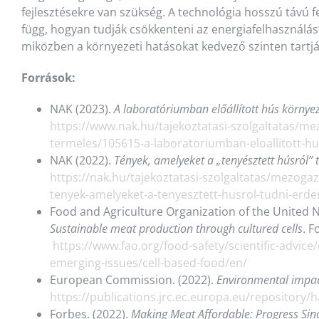
fejlesztésekre van szükség. A technológia hosszú távú 
függ, hogyan tudják csökkenteni az energiafelhasználást
miközben a környezeti hatásokat kedvező szinten tartjá
Források:
NAK (2023).
A laboratóriumban előállított hús körny
https://www.nak.hu/tajekoztatasi-szolgaltatas/me
termeles/105615-a-laboratoriumban-eloallitott-h
NAK (2022).
Tények, amelyeket a „tenyésztett húsról”
https://nak.hu/tajekoztatasi-szolgaltatas/mezoga
tenyek-amelyeket-a-tenyesztett-husrol-tudni-erd
Food and Agriculture Organization of the United Na
Sustainable meat production through cultured cells
. F
https://www.fao.org/food-safety/scientific-advice
emerging-issues/cell-based-food/en/
European Commission. (2022).
Environmental impac
https://publications.jrc.ec.europa.eu/repository/
Forbes. (2022).
Making Meat Affordable: Progress Si