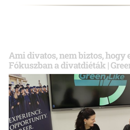
Ami divatos, nem biztos, hogy 
Fókuszban a divatdiéták | Gre