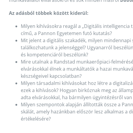
munkavállalói elvárásokról és sok minden másról
Dudo
Az adásból többek között kiderül:
Milyen kihívásokra reagál a „Digitális intelligencia
című, a Pannon Egyetemen futó kutatás?
Mit jelent a digitális szakadék, milyen mindennapi
találkozhatunk a jelenséggel? Ugyanarról beszélünk-
és kompetenciáról beszélünk?
Mire utalnak a Randstad munkaerőpiaci-felmérésé
elvárásokkal élnek a munkáltatók a hazai munkaváll
készségeivel kapcsolatban?
Milyen társadalmi kihívásokat hoz létre a digitaliz
ezek a kihívások? Hogyan birkóznak meg az állampo
adta elvárásokkal, ha bármilyen ügyintézésről van
Milyen szempontok alapján állították össze a Pan
skálát, amely hazánkban először lesz alkalmas a digi
értékelésére?