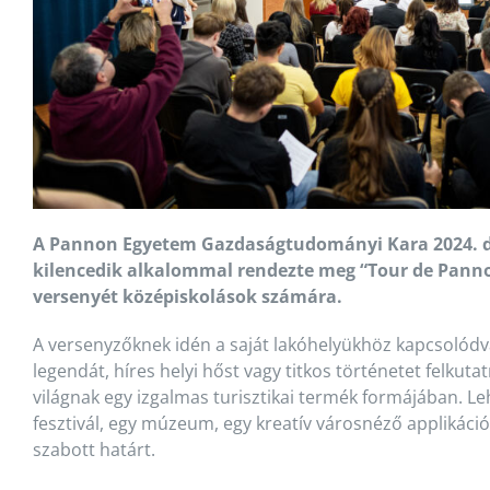
A Pannon Egyetem Gazdaságtudományi Kara 2024. 
kilencedik alkalommal rendezte meg “Tour de Pann
versenyét középiskolások számára.
A versenyzőknek idén a saját lakóhelyükhöz kapcsolódva 
legendát, híres helyi hőst vagy titkos történetet felkut
világnak egy izgalmas turisztikai termék formájában. Le
fesztivál, egy múzeum, egy kreatív városnéző applikáció
szabott határt.