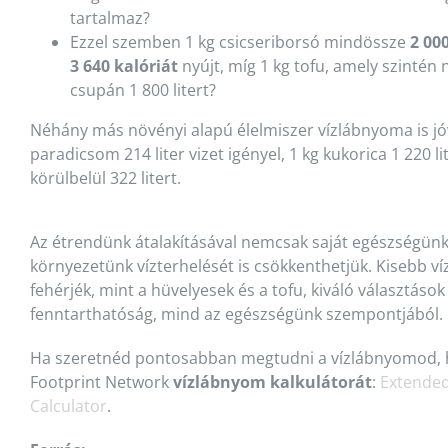
tartalmaz?
Ezzel szemben 1 kg csicseriborsó mindössze
2 000
3 640 kalóriát
nyújt, míg 1 kg tofu, amely szintén 
csupán 1 800 litert?
Néhány más növényi alapú élelmiszer vízlábnyoma is jóv
paradicsom 214 liter vizet igényel, 1 kg kukorica 1 220 l
körülbelül 322 litert.
Az étrendünk átalakításával nemcsak saját egészségünk
környezetünk vízterhelését is csökkenthetjük. Kisebb 
fehérjék, mint a hüvelyesek és a tofu, kiváló választáso
fenntarthatóság, mind az egészségünk szempontjából.
Ha szeretnéd pontosabban megtudni a vízlábnyomod, 
Footprint Network
vízlábnyom kalkulátorát
:
Extended
Calculator
.