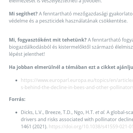
élelmezését is veszélyeztetheti a jövőben.
Mi segíthet?
A fenntartható mezőgazdasági gyakorlatok
védelme és a peszticidek használatának csökkentése.
Mi, fogyasztóként mit tehetünk?
A fenntartható fogya
biogazdálkodásból és kistermelőktől származó élelmis
lépést jelenthet!
Ha jobban elmerülnél a témában ezt a cikket ajánlj
https://www.europarl.europa.eu/topics/en/artic
s-behind-the-decline-in-bees-and-other-pollinator
Forrás:
Dicks, L.V., Breeze, T.D., Ngo, H.T.
et al.
A global-sc
drivers and risks associated with pollinator declin
1461 (2021).
https://doi.org/10.1038/s41559-021-0