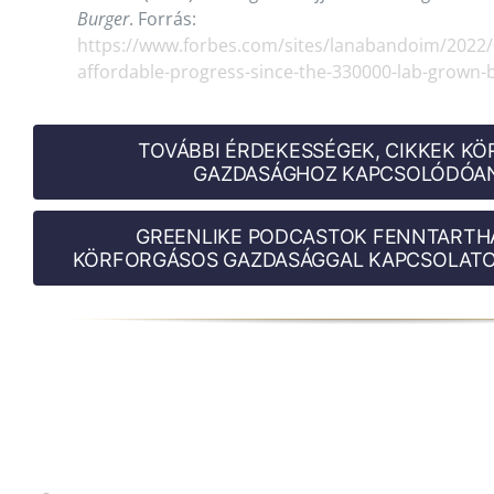
Burger
. Forrás:
https://www.forbes.com/sites/lanabandoim/2022
affordable-progress-since-the-330000-lab-grown-
TOVÁBBI ÉRDEKESSÉGEK, CIKKEK K
GAZDASÁGHOZ KAPCSOLÓDÓAN
GREENLIKE PODCASTOK FENNTARTH
KÖRFORGÁSOS GAZDASÁGGAL KAPCSOLATO