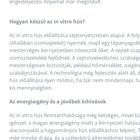
engedélyezési folyamat már megindult.
Hogyan készül az in vitro hús?
Az in vitro hús előállítása sejttenyésztésen alapul. A fol
(általában izomsejteket) nyernek, majd egy tápanyago
mesterséges környezetben növesztik őket. A sejtek sz
izomszövetekké fejlődnek. A sejtnövekedéshez szüksége
mesterségesen biztosítják, például hőmérséklet, oxigé
szabályozásával. A technológia még fejlesztés alatt áll,
hús előállítása ilyen módon, ha bár nem mindennapi, han
kis mennyiségben.
Az energiaigény és a jövőbeli kihívások
Az in vitro hús fenntarthatósága még kétséges, mivel bá
igényel, a magas energiaigény miatt a környezeti hatása
alacsonyabb a hagyományos hús előállításhoz képest. T
még mindig drága, és a széleskörű elterjedéshez tovább