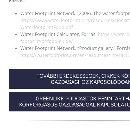
Forrás:
Water Footprint Network. (2008). The water footpri
https://www.waterfootprint.org/resources/Hoekst
WaterfootprintFood.pdf
Water Footprint Calculator. Forrás:
https://waterc
footprint-of-food-guide/
Water Footprint Network. “Product gallery.” Forrás
https://waterfootprint.org/en/resources/interacti
TOVÁBBI ÉRDEKESSÉGEK, CIKKEK K
GAZDASÁGHOZ KAPCSOLÓDÓAN
GREENLIKE PODCASTOK FENNTARTH
KÖRFORGÁSOS GAZDASÁGGAL KAPCSOLATO