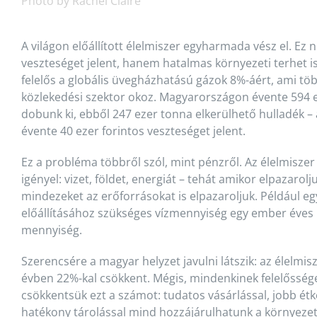
Photo by Rachel Claire
A világon előállított élelmiszer egyharmada vész el. Ez
veszteséget jelent, hanem hatalmas környezeti terhet is
felelős a globális üvegházhatású gázok 8%-áért, ami tö
közlekedési szektor okoz. Magyarországon évente 594 e
dobunk ki, ebből 247 ezer tonna elkerülhető hulladék 
évente 40 ezer forintos veszteséget jelent.
Ez a probléma többről szól, mint pénzről. Az élelmiszer 
igényel: vizet, földet, energiát – tehát amikor elpazaro
mindezeket az erőforrásokat is elpazaroljuk. Például 
előállításához szükséges vízmennyiség egy ember éves 
mennyiség.
Szerencsére a magyar helyzet javulni látszik: az élelmis
évben 22%-kal csökkent. Mégis, mindenkinek felelőssé
csökkentsük ezt a számot: tudatos vásárlással, jobb étk
hatékony tárolással mind hozzájárulhatunk a környez