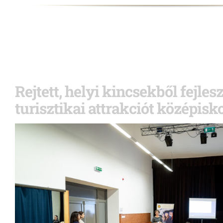
Rejtett, helyi kincsekből fejles
turisztikai attrakciót középisk