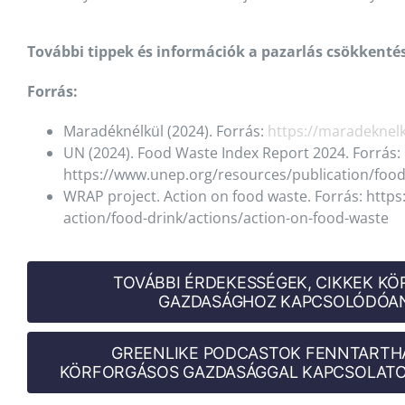
További tippek és információk a pazarlás csökkentésé
Forrás:
Maradéknélkül (2024). Forrás:
https://maradeknelk
UN (2024). Food Waste Index Report 2024. Forrás:
https://www.unep.org/resources/publication/food
WRAP project. Action on food waste. Forrás: http
action/food-drink/actions/action-on-food-waste
TOVÁBBI ÉRDEKESSÉGEK, CIKKEK K
GAZDASÁGHOZ KAPCSOLÓDÓAN
GREENLIKE PODCASTOK FENNTARTH
KÖRFORGÁSOS GAZDASÁGGAL KAPCSOLATO