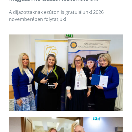
A díjazottaknak ezúton is gratulálunk! 2026
novemberében folytatjuk!