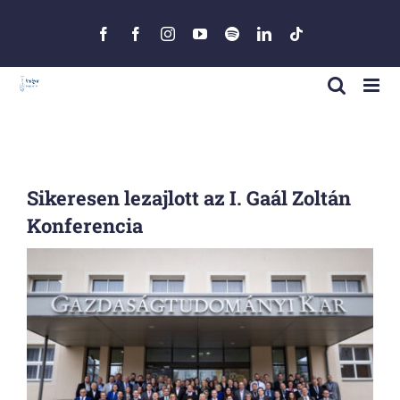
Skip
to
Facebook
Facebook
Instagram
YouTube
Spotify
LinkedIn
Tiktok
content
Sikeresen lezajlott az I. Gaál Zoltán
Konferencia