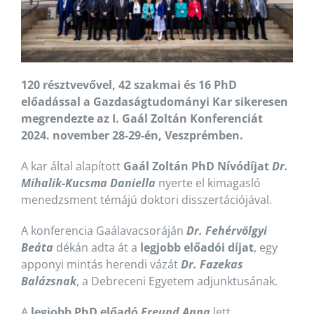
120 résztvevővel, 42 szakmai és 16 PhD
előadással a Gazdaságtudományi Kar sikeresen
megrendezte az I. Gaál Zoltán Konferenciát
2024. november 28-29-én, Veszprémben.
A kar által alapított
Gaál Zoltán PhD Nívódíjat
Dr.
Mihalik-Kucsma Daniella
nyerte el kimagasló
menedzsment témájú doktori disszertációjával.
A konferencia Gaálavacsoráján
Dr. Fehérvölgyi
Beáta
dékán adta át a
legjobb előadói díjat
, egy
apponyi mintás herendi vázát
Dr. Fazekas
Balázsnak
, a Debreceni Egyetem adjunktusának.
A
legjobb PhD előadó
Freund Anna
lett.