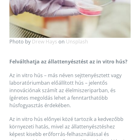
Photo by
Drew Hays
on
Unsplash
Felválthatja az állattenyésztést az in vitro hús?
Az in vitro hús – más néven sejttenyésztett vagy
laboratóriumban előállított hús – jelentős
innovációnak számít az élelmiszeriparban, és
ígéretes megoldás lehet a fenntarthatóbb
húsfogyasztás érdekében.
Az in vitro hús előnyei közé tartozik a kedvezőbb
környezeti hatás, mivel az állattenyésztéshez
képest kisebb erőforrás-felhasználással és