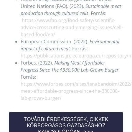
United Nations (FAO). (2023).
Sustainable meat
production through cultured cells
. Forrás:
https://www.fao.org/food-safety/scientific-
advice/crosscutting-and-emerging-issues/cell-
based-food/en/
European Commission. (2022).
Environmental
impact of cultured meat
. Forrás:
https://publications.jrc.ec.europa.eu/repository/
Forbes. (2022).
Making Meat Affordable:
Progress Since The $330,000 Lab-Grown Burger
.
Forrás:
https://www.forbes.com/sites/lanabandoim/2022
meat-affordable-progress-since-the-330000-
lab-grown-burger/
TOVÁBBI ÉRDEKESSÉGEK, CIKKEK
KÖRFORGÁSOS GAZDASÁGHOZ
KAPCSOLÓDÓAN. >>>