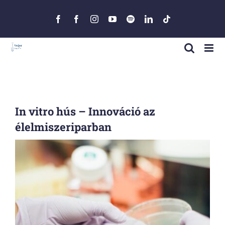
Skip
to
Facebook
Facebook
Instagram
YouTube
Spotify
LinkedIn
Tiktok
content
In vitro hús – Innováció az
élelmiszeriparban