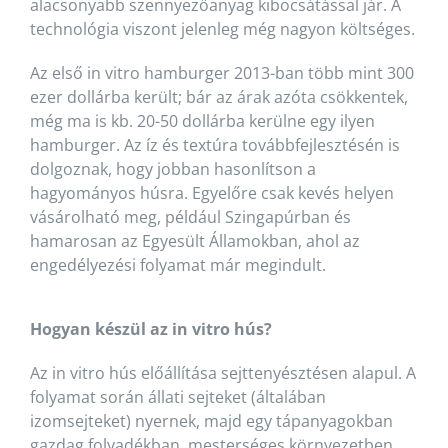
alacsonyabb szennyezőanyag kibocsátással jár. A
technológia viszont jelenleg még nagyon költséges.
Az első in vitro hamburger 2013-ban több mint 300
ezer dollárba került; bár az árak azóta csökkentek,
még ma is kb. 20-50 dollárba kerülne egy ilyen
hamburger. Az íz és textúra továbbfejlesztésén is
dolgoznak, hogy jobban hasonlítson a
hagyományos húsra. Egyelőre csak kevés helyen
vásárolható meg, például Szingapúrban és
hamarosan az Egyesült Államokban, ahol az
engedélyezési folyamat már megindult.
Hogyan készül az in vitro hús?
Az in vitro hús előállítása sejttenyésztésen alapul. A
folyamat során állati sejteket (általában
izomsejteket) nyernek, majd egy tápanyagokban
gazdag folyadékban, mesterséges környezetben