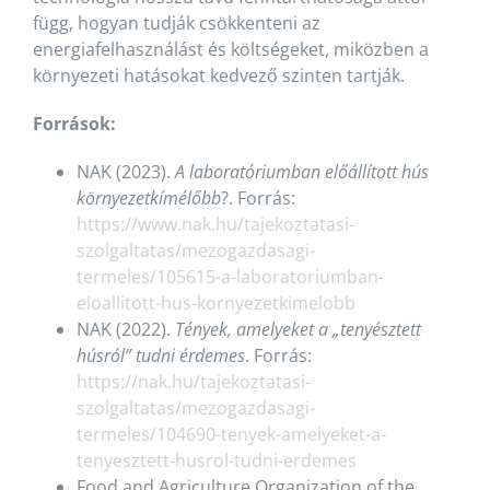
függ, hogyan tudják csökkenteni az
energiafelhasználást és költségeket, miközben a
környezeti hatásokat kedvező szinten tartják.
Források:
NAK (2023).
A laboratóriumban előállított hús
környezetkímélőbb
?. Forrás:
https://www.nak.hu/tajekoztatasi-
szolgaltatas/mezogazdasagi-
termeles/105615-a-laboratoriumban-
eloallitott-hus-kornyezetkimelobb
NAK (2022).
Tények, amelyeket a „tenyésztett
húsról” tudni érdemes
. Forrás:
https://nak.hu/tajekoztatasi-
szolgaltatas/mezogazdasagi-
termeles/104690-tenyek-amelyeket-a-
tenyesztett-husrol-tudni-erdemes
Food and Agriculture Organization of the