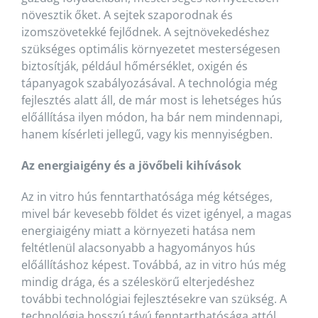
növesztik őket. A sejtek szaporodnak és
izomszövetekké fejlődnek. A sejtnövekedéshez
szükséges optimális környezetet mesterségesen
biztosítják, például hőmérséklet, oxigén és
tápanyagok szabályozásával. A technológia még
fejlesztés alatt áll, de már most is lehetséges hús
előállítása ilyen módon, ha bár nem mindennapi,
hanem kísérleti jellegű, vagy kis mennyiségben.
Az energiaigény és a jövőbeli kihívások
Az in vitro hús fenntarthatósága még kétséges,
mivel bár kevesebb földet és vizet igényel, a magas
energiaigény miatt a környezeti hatása nem
feltétlenül alacsonyabb a hagyományos hús
előállításhoz képest. Továbbá, az in vitro hús még
mindig drága, és a széleskörű elterjedéshez
további technológiai fejlesztésekre van szükség. A
technológia hosszú távú fenntarthatósága attól