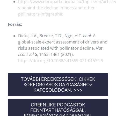
https://www.europarl.europa.eu/topics/en/artic
s-behind-the-decline-in-bees-and-other-
pollinators-infographic
Forrás:
Dicks, L.V., Breeze, T.D., Ngo, H.T.
et al.
A
global-scale expert assessment of drivers and
risks associated with pollinator decline.
Nat
Ecol Evol
5
, 1453–1461 (2021).
https://doi.org/10.1038/s41559-021-01534-9
TOVÁBBI ÉRDEKESSÉGEK, CIKKEK
KÖRFORGÁSOS GAZDASÁGHOZ
KAPCSOLÓDÓAN. >>>
GREENLIKE PODCASTOK
FENNTARTHATÓSÁGGAL,
KÖRFORGÁSOS GAZDASÁGGAL