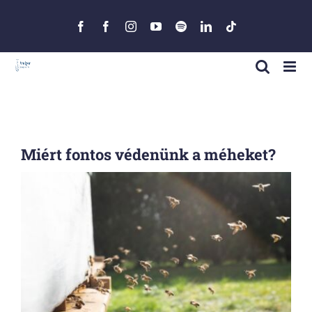
Skip
to
Facebook
Facebook
Instagram
YouTube
Spotify
LinkedIn
Tiktok
content
Miért fontos védenünk a méheket?