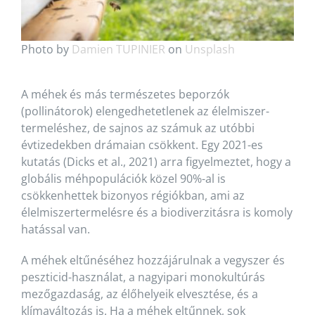
Photo by
Damien TUPINIER
on
Unsplash
A méhek és más természetes beporzók
(pollinátorok) elengedhetetlenek az élelmiszer-
termeléshez, de sajnos az számuk az utóbbi
évtizedekben drámaian csökkent. Egy 2021-es
kutatás (Dicks et al., 2021) arra figyelmeztet, hogy a
globális méhpopulációk közel 90%-al is
csökkenhettek bizonyos régiókban, ami az
élelmiszertermelésre és a biodiverzitásra is komoly
hatással van.
A méhek eltűnéséhez hozzájárulnak a vegyszer és
peszticid-használat, a nagyipari monokultúrás
mezőgazdaság, az élőhelyeik elvesztése, és a
klímaváltozás is. Ha a méhek eltűnnek, sok