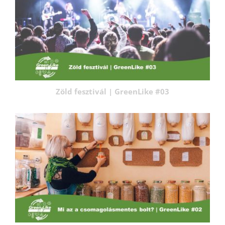
Zöld fesztivál | GreenLike #03