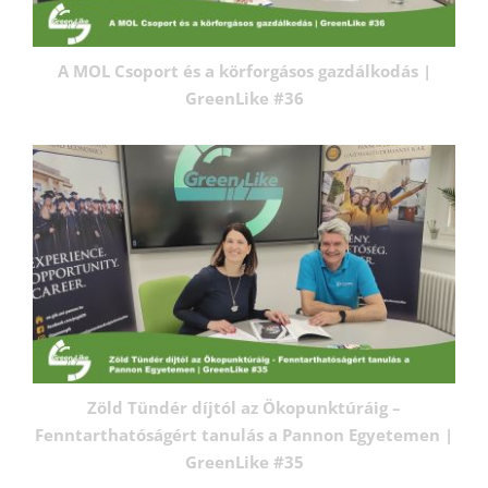
A MOL Csoport és a körforgásos gazdálkodás |
GreenLike #36
Zöld Tündér díjtól az Ökopunktúráig –
Fenntarthatóságért tanulás a Pannon Egyetemen |
GreenLike #35