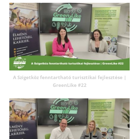
A Szigetköz fenntartható turisztikai fejlesztése |
GreenLike #22