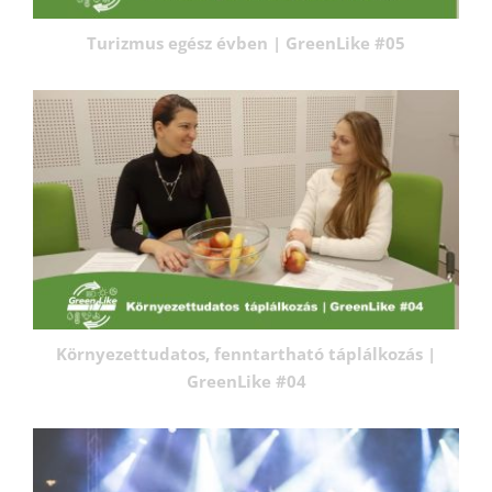
Turizmus egész évben | GreenLike #05
Környezettudatos, fenntartható táplálkozás |
GreenLike #04