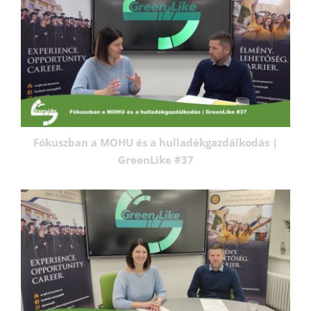
Fókuszban a MOHU és a hulladékgazdálkodás |
GreenLike #37