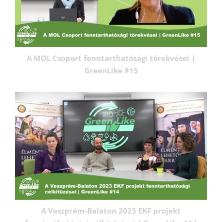
A MOL Csoport fenntarthatósági törekvései |
GreenLike #15
A Veszprém-Balaton 2023 EKF projekt