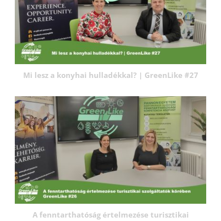
Mi lesz a konyhai hulladékkal? | GreenLike #27
A fenntarthatóság értelmezése turisztikai