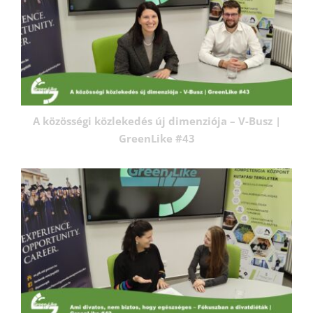
A közösségi közlekedés új dimenziója – V-Busz |
GreenLike #43