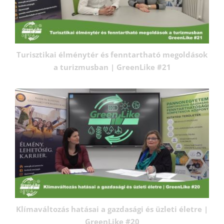
Turisztikai élménytér és fenntartható megoldások
a turizmusban | GreenLike #21
Klímaváltozás hatásai a gazdasági és üzleti életre |
GreenLike #20