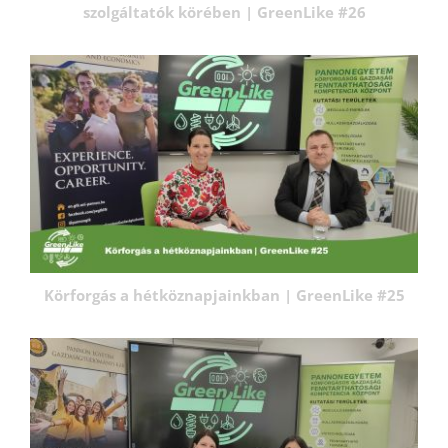
szolgáltatók körében | GreenLike #26
Körforgás a hétköznapjainkban | GreenLike #25