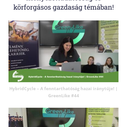
körforgásos gazdaság témában!
HybridCycle – A fenntarthatóság hazai iránytűje! |
GreenLike #44