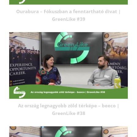
Ourabura – Fókuszban a fenntartható divat |
GreenLike #39
Az ország legnagyobb zöld térképe – beeco |
GreenLike #38