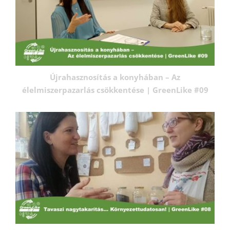
Újrahasznosítás a konyhában – Az
élelmiszerpazarlás csökkentése | GreenLike #09