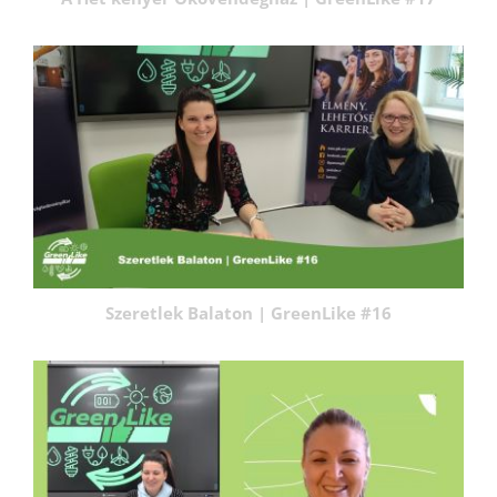
Szeretlek Balaton | GreenLike #16