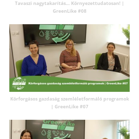
Tavaszi nagytakarítás… Környezettudatosan! |
GreenLike #08
Körforgásos gazdaság szemléletformáló programok
| GreenLike #07