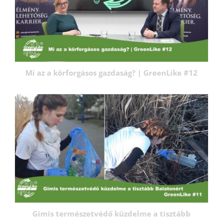
Mi az a körforgásos gazdaság? | GreenLike #12
Gimis természetvédő küzdelme a tisztább