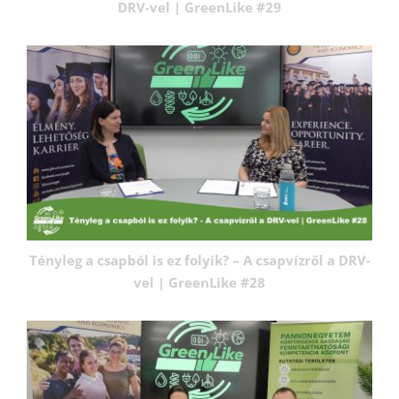
DRV-vel | GreenLike #29
Tényleg a csapból is ez folyik? – A csapvízről a DRV-
vel | GreenLike #28