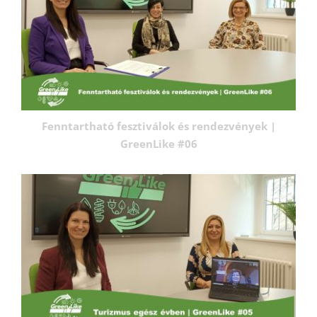
Fenntartható fesztiválok és rendezvények |
GreenLike #06