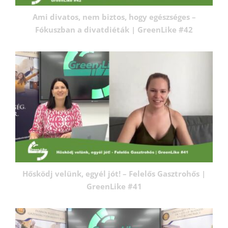
Ami divatos, nem biztos, hogy egészséges –
Fókuszban a divatdiéták | GreenLike #42
Hősködj velünk, egyél jót! – Felelős Gasztrohős |
GreenLike #41