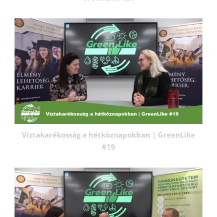
Víztakarékosság a hétköznapokban | GreenLike
#19