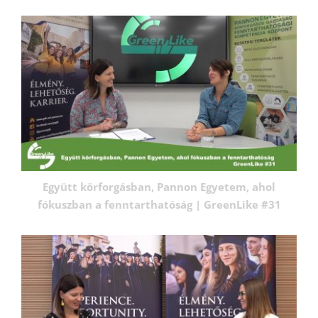
Együtt körforgásban, Pannon Egyetem, ahol
fókuszban a fenntarthatóság | GreenLike #31