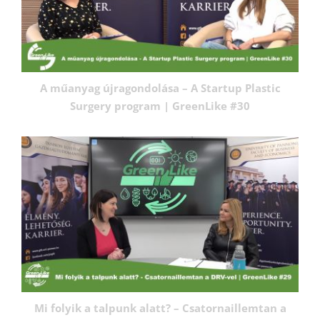
A műanyag újragondolása – A Startup Plastic
Surgery program | GreenLike #30
Mi folyik a talpunk alatt? – Csatornaillemtan a