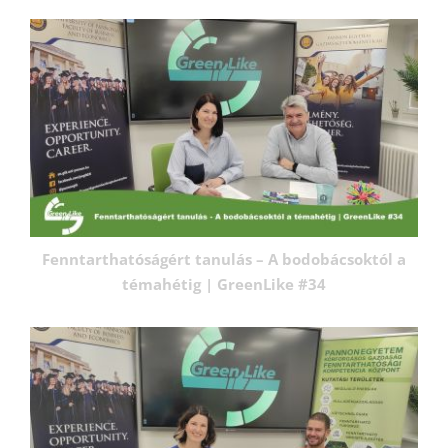
Fenntarthatóságért tanulás – A bodobácsoktól a
témahétig | GreenLike #34