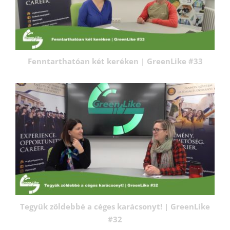
Fenntarthatóan két keréken | GreenLike #33
Tegyük zöldebbé a céges karácsonyt! | GreenLike
#32