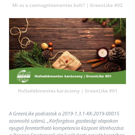
Mi az a csomagolásmentes bolt? | GreenLike #02
Hulladékmentes karácsony | GreenLike #01
A GreenLike podcastok a 2019-1.3.1-KK-2019-00015
azonosító számú, „Körforgásos gazdasági alapokon
nyugvó fenntartható kompetencia központ létrehozása