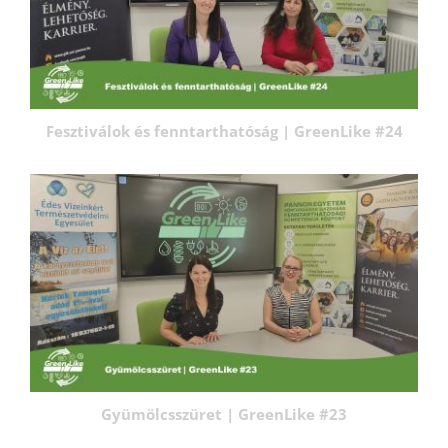
Fesztiválok és fenntarthatóság | GreenLike #24
Gyümölcsszüret | GreenLike #23