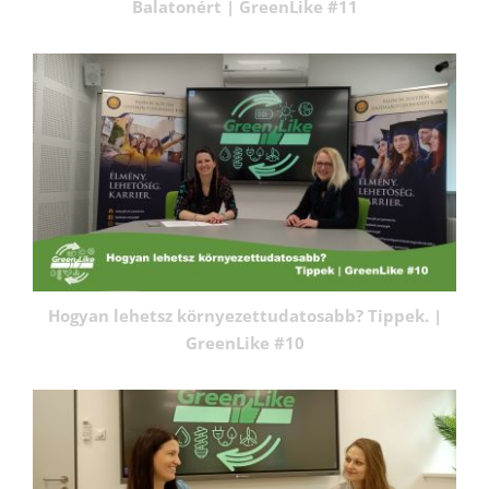
Balatonért | GreenLike #11
Hogyan lehetsz környezettudatosabb? Tippek. |
GreenLike #10