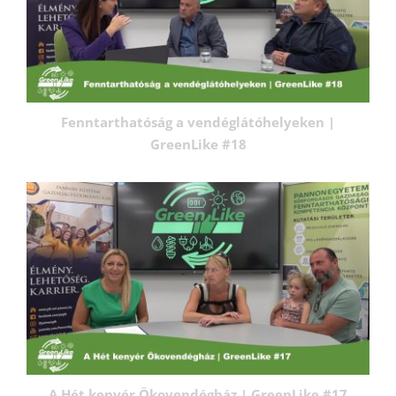
Fenntarthatóság a vendéglátóhelyeken |
GreenLike #18
A Hét kenyér Ökovendégház | GreenLike #17