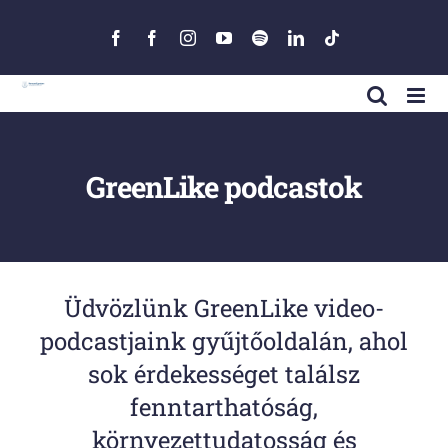
Skip
to
Facebook
Facebook
Instagram
YouTube
Spotify
LinkedIn
Tiktok
content
GreenLike podcastok
Üdvözlünk GreenLike video-
podcastjaink gyűjtőoldalán, ahol
sok érdekességet találsz
fenntarthatóság,
környezettudatosság és