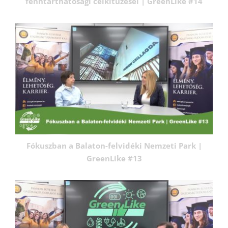
fenntarthatósági célkitűzései | GreenLike #14
Fókuszban a Balaton-felvidéki Nemzeti Park |
GreenLike #13