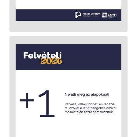
A felsoroltakon túl a Pannon Egyetemen
rengeteg plusz támogatás, ösztöndíj és
élmény vár, csak nyitott szemmel kell járnod,
és egy kicsit többet beletenni, mint a
kötelező. Megéri!