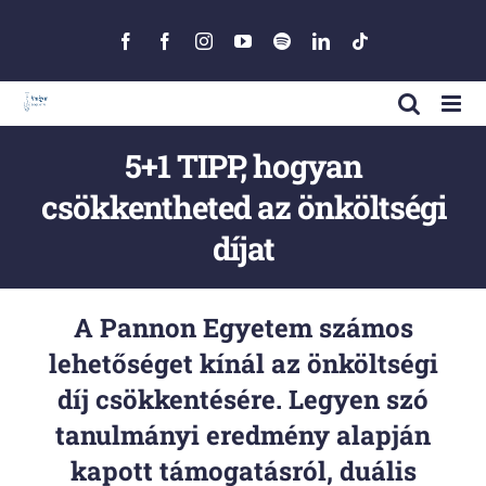
Skip
to
Facebook
Facebook
Instagram
YouTube
Spotify
LinkedIn
Tiktok
content
5+1 TIPP, hogyan
csökkentheted az önköltségi
díjat
A Pannon Egyetem számos
lehetőséget kínál az önköltségi
díj csökkentésére.
Legyen szó
tanulmányi eredmény alapján
kapott támogatásról, duális