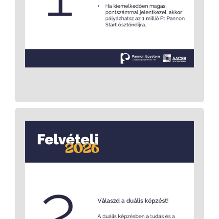
Az igazán elkötelezett, jó tanulmányi
eredményeket elérő diákoknak a Pannon
Pannon Start
Egyetem 1 millió forintos
ad a középiskolai teljesítmény
Ösztöndíjat
alapján, hogy már a kezdetektől biztosítsa
számukra a nyugodt tanulás lehetőségét.
Bővebb információ. >>>
az egyetemi képzés egy olyan
duális képzés
A
szakmai
formája, amely jóval több
, mint a normál képzés. Az
gyakorlatot ad
egyetemi képzés ideje alatt egy partner
vállalatnál elhelyezkedve évi 22 hétig dolgozva
. Így a képzés
munkatapasztalat szerezhető