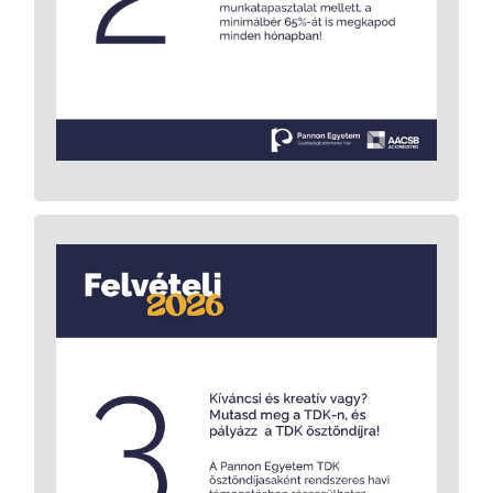
teljes ideje alatt szakmai munka végzendő,
melyért hallgatói munkaszerződés keretében
, melynek összege havonta a
fizetés jár
További információ. >>>
minimálbér 65%-a.
munka
Tudományos Diákköri (TDK)
A
nemcsak a tanulmányaidat mélyíti el, hanem
elindíthat egy izgalmas szakmai és kutatói
úton is. Itt nem a jegyekért tanulsz, hanem
saját érdeklődésedet követve merülhetsz el
egy-egy téma mélyebb megismerésében,
mindezt oktatóid támogatásával. Van egy
kérdés, ami régóta foglalkoztat? Érdekel egy