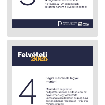
téma, amit a tanórákon csak érintőlegesen
havi 100.000
láttál? TDK-zz, és pályázd meg a
!
Ft TDK ösztöndíjat
Mentoraként segíthetsz az új hallgatóknak
eligazodni az egyetemi életben, támogatod
őket a beilleszkedésben, válaszokat adhatsz a
kérdéseikre, Te lehetsz az, akire számíthatnak
az első lépések során. Közben egy motivált,
támogató mentorcsapat tagja leszel, ahol
barátokra és közösségre találsz. Fejlődik a
kommunikációs, szervezési és vezetői
készséged, ami később az önéletrajzodban is
jól mutat majd. Ráadásul a munkádért havi