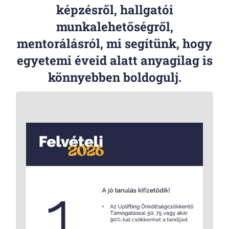
képzésről, hallgatói
munkalehetőségről,
mentorálásról, mi segítünk, hogy
egyetemi éveid alatt anyagilag is
könnyebben boldogulj.
A Pannon Egyetem gazdaságtudományi
szakjain – Veszprémben, Nagykanizsán és
Zalaegerszegen – önköltséges képzésre
felvételt nyert hallgatók pályázhatnak az
UPlifting Önköltségcsökkentő
, amelynek köszönhetően 50-
Támogatásra
75-90% önköltségi díj kedvezményben
részesülhetnek felvételi pontszámuk alapján.
Bővebb információ. >>>