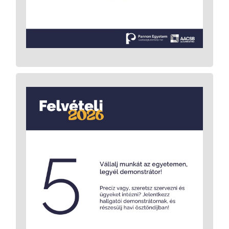
ösztöndíjban is részesülsz, így anyagilag is
Bővebb infó a mentorprogramról.
megéri.
>>>
Dolgozz hallgatói demonstrátorként
rendszeres havi ösztöndíjért! A Pannon
Egyetem Gazdaságtudományi Karán nem
csak tanulsz, hanem tapasztalatot is szerzel:
részt vehetsz kutatásokban, segíthetsz
szervezési feladatokban, és ezért ösztöndíjat
is kapsz. Legyen szó szakmai érdeklődésről
vagy szervezési vénáról, nálunk mindenki
megtalálhatja a hozzá passzoló feladatot.